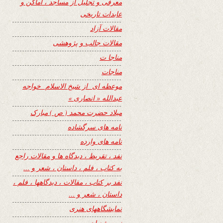
معرفی و تجلیل از مساجد ، اماکن و
عابدات تاریخی
مقالات آزاد
مقالات جالب و پژوهشی
مناجا ت
مناجات
موعظه ای از شیخ الاسلام خواجه
عبدالله « انصاری »
میلاد حضرت محمد ( ص ) مبارک
نامه های سرگشاده
نامه های وارده
نفد ، تقریظ ، دیدگاه ها و مقالات راجع
به کتاب ، فلم ، داستان ، شعر و …
نفد بر کتاب ، مقالات ، دیدگاهها ، فلم ،
داستان ، شعر و …
نمایشگاههای هنری
نیمه شعبان