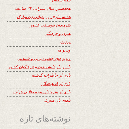
هجدهمین سال نشراتی ۲۴ ساعت
هشتم مارچ روز جهانی زن مبارک
هنرمندان موسیقی کشور
هنری و فرهنگی
ورزش
ویدیو ها
ویدیو های جالب دیدنی و شنیدنی
یاد بود از دانشمندان و فرهنگیان کشور
یادی از خاطرات گذشته
یادی از فرهیختگان
یادی از هنرمندان پنجه طلایی هرات
یلدای تان مبارک
نوشته‌های تازه