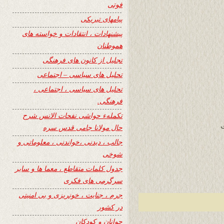
فوتی
پیامهای تبریکی
پیشنهادات ، انتقادات و خواسته های
هموطنان
تجلیل از کانون های فرهنگی
تحلیل های سیاسی – اجتماعی
تحلیل های سیاسی ، اجتماعی ،
فرهنگی.
تکملهء حواشی نفحات الانس شرح
ت
حال مولانا جامی قدس سره
جالب ، دیدنی ،خواندنی ، معلوماتی و
شوخی
جدول کلمات متقاطع ، معما ها و سایر
سرگرمی های فکری
جرم ، جنایت ، خونریزی و بی امنیتی
در کشور
جوانان و کودکان