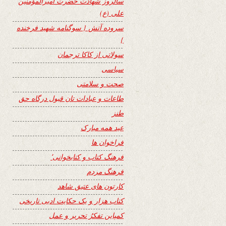
سالروز شهادت حضرت امیرالمؤمنین
علی (ع)
سروده آتش { سوگنامه شهید فرخنده
}
سولاتی از کاکا ترجمان
سیاسی
صحت و سلامتی
طاعات و عبادات تان قبول درگاه حق
طنز
عید همه مبارک
فراخوان ها
فرهنگ کتاب و کتابخوانی٬
فرهنگ مردم
کارتون های عتیق شاهد
کتاب هزار و یک حکایت ادبی تاریخی
کمپاین تفکرُ تحریر و عمل