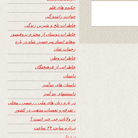
چکیده های قلم
حوادث راننده گی
خاطرات تلخ و شیرین زندگی
خاطرات دوستان از محترم پروفیسور
پوهاند استاد میرحسین شاه در باره
زحمات شان
خاطرات وطن
خاطراتی از فرهیختگان
داستان
داستان های پندآمیز
داستنتنهای پند آمیز
در باره زبان های ملی ، رسمی ، محلی
، تفرقه و تعصبات مذهبی در کشور
در ولایات چی خبر است ؟
درباره سایت ۲۴ ساعت
درد دل