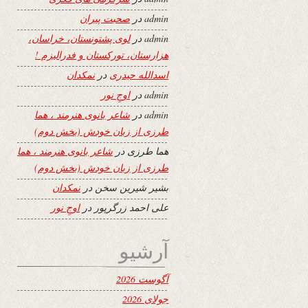
admin
در
صحبت پیران
admin
در
لوی پشتونستان، خراسان،
هزارستان، تورکستان و فدرالیزم !
اسدالله حیدری
در
نمکدان
admin
در
اوجِ نور
admin
در
شاعر بانوی هنرمند ، هما
طرزی از زبان خودش (بخش دوم)
هما طرزی
در
شاعر بانوی هنرمند ، هما
طرزی از زبان خودش (بخش دوم)
بشیر شیرین سخن
در
نمکدان
علی احمد زرگرپور
در
اوجِ نور
آرشیو
آگوست 2026
جولای 2026