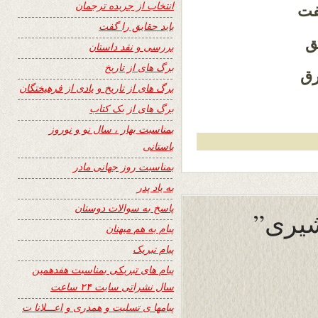
انتخاب از جریده ترجمان
فت
باید حقایق را گفت
ق
بررسی و نقد داستان
برگ های از تاریخ
رق
برگ های از تاریخ و یادی از فرهیختگان
برگ های از یک کتاب
بمناسبت بهار ، سال نو و نوروز
باستانی
بمناسبت روز جهانی مادر
به یاد پدر
پاسخ به سوالات دوستان
پیام به هم میهنان
پیام تبریک
پیام های تبریکی بمناسبت هفدهمین
سال نشراتی سایت ۲۴ ساعت
پیامها ی تسلیت و همدری و اعـــلانا ت