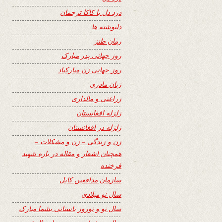
درد دل با کاکا ترجمان
دلنوشته ها
رمان طنز
روز جهانی پدر مبارک
روز جهانی زن مبارکباد
زبان مادری
زراعتی و مالداری
زلزله افغانستان
زلزله در افغانستان
زن و زندگی – زن و مشکلات –
همچنان اشعار و مقاله در باره شهید
فرخنده
سازمان مدافعین کابل
سال نو میلادی
سال نو و نوروز باستانی بشما مبارک