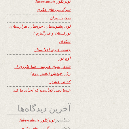
توبرکلوز Tuberculosis
سرگرمی های فکری
صحبت پیران
لوی پشتونستان، خراسان، هزارستان،
تورکستان و فدرالیزم !
نمکدان
جامعه هنری افغانستان
اوجِ نور
شاعر بانوی هنرمند ، هما طرزی از
زبان خودش (بخش دوم)
کشتی عشق
عیسا دمی کجاست که احیای ما کند
آخرین دیدگاه‌ها
admin
در
توبرکلوز Tuberculosis
admin
در
سرگرمی های فکری