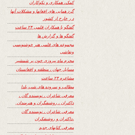
کمک، همکاری و نکوکاران
گرد همایی های افغانها و مشکلات آنها
د ر خارج از کشور
گفتگو با همکاران قلمی ۲۴ ساعت
گفتگو ها و گزارش ها
مجموعه های قلمی هنر خوشنویسی
ونقاشی
محرم ماه پیروزی خون بر شمشیر
مسایل جهان ، منطقه و افغانستان
مشاعره ۲۴ ساعت
مطالب و سروده های شب یلدا
معرفی شاعران ، نویسنده گان ،
داکتران ، روشنفگران و هنرمندان.
معرفی شاعران ، نویسنده گان
،داکتران و روشنفکران
معرفی کتابهای جدید