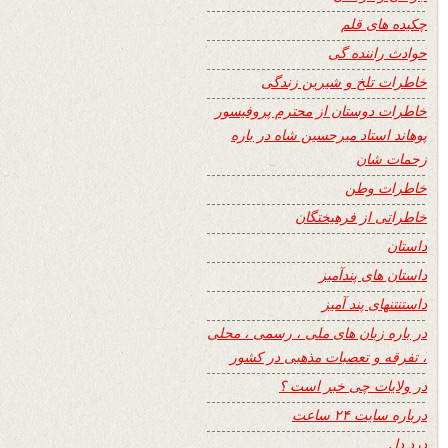
چکیده های قلم
حوادث راننده گی
خاطرات تلخ و شیرین زندگی
خاطرات دوستان از محترم پروفیسور
پوهاند استاد میرحسین شاه در باره
زحمات شان
خاطرات وطن
خاطراتی از فرهیختگان
داستان
داستان های پندآمیز
داستنتنهای پند آمیز
در باره زبان های ملی ، رسمی ، محلی
، تفرقه و تعصبات مذهبی در کشور
در ولایات چی خبر است ؟
درباره سایت ۲۴ ساعت
درد دل