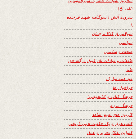
سالروز شهادت حضرت امیرالمؤمنین
علی (ع)
سروده آتش { سوگنامه شهید فرخنده
}
سولاتی از کاکا ترجمان
سیاسی
صحت و سلامتی
طاعات و عبادات تان قبول درگاه حق
طنز
عید همه مبارک
فراخوان ها
فرهنگ کتاب و کتابخوانی٬
فرهنگ مردم
کارتون های عتیق شاهد
کتاب هزار و یک حکایت ادبی تاریخی
کمپاین تفکرُ تحریر و عمل