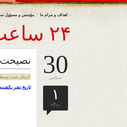
اهداف و مرام ما
مؤسس و مسؤول سا
۲۴ ساعت
30
نصیحت پ
ارسال شده توسط admin د
سپتامبر
تاریخ نشر یکشنب
۱
دیدگاه