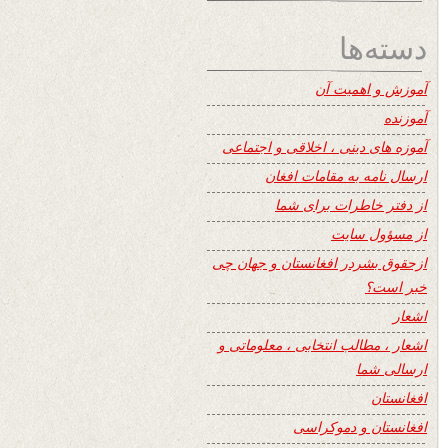
دسته‌ها
آموزش و اهمیت آن
آموزنده
آموزه های دینی ، اخلاقی و اجتماعی
ارسال نامه به مقامات افغان
از دفتر خاطرات برای شما
از مسؤول سایت
ازحقوق بشردر افغانستان و جهان چی
خبر است؟
اشعار
اشعار ، مطالب انتخابی ، معلوماتی و
ارسالی شما
افغانستان
افغانستان و دموکراسی