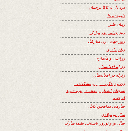
درد دل با کاکا ترجمان
دلنوشته ها
رمان طنز
روز جهانی پدر مبارک
روز جهانی زن مبارکباد
زبان مادری
زراعتی و مالداری
زلزله افغانستان
زلزله در افغانستان
زن و زندگی – زن و مشکلات –
همچنان اشعار و مقاله در باره شهید
فرخنده
سازمان مدافعین کابل
سال نو میلادی
سال نو و نوروز باستانی بشما مبارک