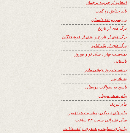
انتخاب از جریده ترجمان
باید حقایق را گفت
بررسی و نقد داستان
برگ های از تاریخ
برگ های از تاریخ و یادی از فرهیختگان
برگ های از یک کتاب
بمناسبت بهار ، سال نو و نوروز
باستانی
بمناسبت روز جهانی مادر
به یاد پدر
پاسخ به سوالات دوستان
پیام به هم میهنان
پیام تبریک
پیام های تبریکی بمناسبت هفدهمین
سال نشراتی سایت ۲۴ ساعت
پیامها ی تسلیت و همدری و اعـــلانا ت