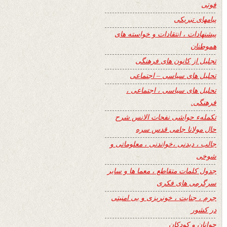
فوتی
پیامهای تبریکی
پیشنهادات ، انتقادات و خواسته های
هموطنان
تجلیل از کانون های فرهنگی
تحلیل های سیاسی – اجتماعی
تحلیل های سیاسی ، اجتماعی ،
فرهنگی.
تکملهء حواشی نفحات الانس شرح
حال مولانا جامی قدس سره
جالب ، دیدنی ،خواندنی ، معلوماتی و
شوخی
جدول کلمات متقاطع ، معما ها و سایر
سرگرمی های فکری
جرم ، جنایت ، خونریزی و بی امنیتی
در کشور
جوانان و کودکان