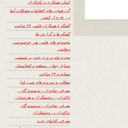
کمک، همکاری و نکوکاران
گرد همایی های افغانها و مشکلات آنها
د ر خارج از کشور
گفتگو با همکاران قلمی ۲۴ ساعت
گفتگو ها و گزارش ها
مجموعه های قلمی هنر خوشنویسی
ونقاشی
محرم ماه پیروزی خون بر شمشیر
مسایل جهان ، منطقه و افغانستان
مشاعره ۲۴ ساعت
مطالب و سروده های شب یلدا
معرفی شاعران ، نویسنده گان ،
داکتران ، روشنفگران و هنرمندان.
معرفی شاعران ، نویسنده گان
،داکتران و روشنفکران
معرفی کتابهای جدید