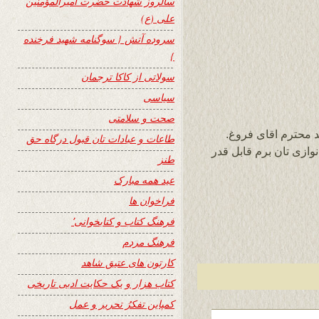
سالروز شهادت حضرت امیرالمؤمنین
علی (ع)
سروده آتش { سوگنامه شهید فرخنده
}
سولاتی از کاکا ترجمان
سیاسی
صحت و سلامتی
 محترم اقای فروغ.
طاعات و عبادات تان قبول درگاه حق
وازی تان برم قابل قدر
طنز
عید همه مبارک
فراخوان ها
فرهنگ کتاب و کتابخوانی٬
فرهنگ مردم
کارتون های عتیق شاهد
کتاب هزار و یک حکایت ادبی تاریخی
کمپاین تفکرُ تحریر و عمل