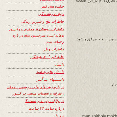
 سروده ام در این صفحه
چکیده های قلم
حوادث راننده گی
خاطرات تلخ و شیرین زندگی
خاطرات دوستان از محترم پروفیسور
پوهاند استاد میرحسین شاه در باره
سين است. موفق باشيد.
زحمات شان
خاطرات وطن
خاطراتی از فرهیختگان
داستان
داستان های پندآمیز
داستنتنهای پند آمیز
رم
در باره زبان های ملی ، رسمی ، محلی
، تفرقه و تعصبات مذهبی در کشور
در ولایات چی خبر است ؟
درباره سایت ۲۴ ساعت
درد دل
man shirhoiy mokh