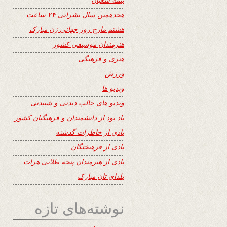
هجدهمین سال نشراتی ۲۴ ساعت
هشتم مارچ روز جهانی زن مبارک
هنرمندان موسیقی کشور
هنری و فرهنگی
ورزش
ویدیو ها
ویدیو های جالب دیدنی و شنیدنی
یاد بود از دانشمندان و فرهنگیان کشور
یادی از خاطرات گذشته
یادی از فرهیختگان
یادی از هنرمندان پنجه طلایی هرات
یلدای تان مبارک
نوشته‌های تازه