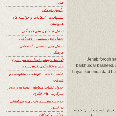
فوتی
پیامهای تبریکی
پیشنهادات ، انتقادات و خواسته های
هموطنان
تجلیل از کانون های فرهنگی
تحلیل های سیاسی – اجتماعی
تحلیل های سیاسی ، اجتماعی ،
فرهنگی.
Jenab forogh s
تکملهء حواشی نفحات الانس شرح
barkhurdar basheed. 
حال مولانا جامی قدس سره
bayan kunenda dard hay
جالب ، دیدنی ،خواندنی ، معلوماتی و
شوخی
جدول کلمات متقاطع ، معما ها و سایر
سرگرمی های فکری
جرم ، جنایت ، خونریزی و بی امنیتی
در کشور
تایش است و از ان جمله
جوانان و کودکان