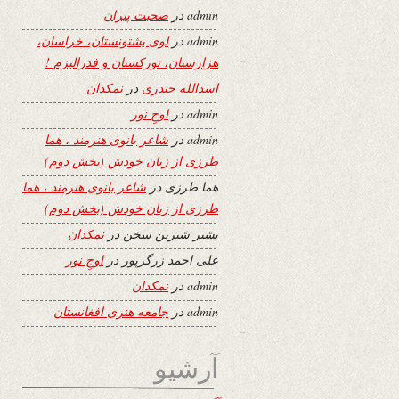
admin
در
صحبت پیران
admin
در
لوی پشتونستان، خراسان،
هزارستان، تورکستان و فدرالیزم !
اسدالله حیدری
در
نمکدان
admin
در
اوجِ نور
admin
در
شاعر بانوی هنرمند ، هما
طرزی از زبان خودش (بخش دوم)
هما طرزی
در
شاعر بانوی هنرمند ، هما
طرزی از زبان خودش (بخش دوم)
بشیر شیرین سخن
در
نمکدان
علی احمد زرگرپور
در
اوجِ نور
admin
در
نمکدان
admin
در
جامعه هنری افغانستان
آرشیو