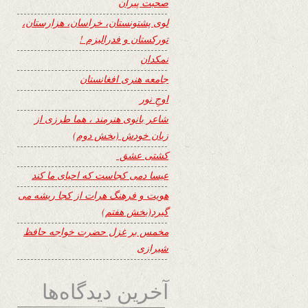
صحبت پیران
لوی پشتونستان، خراسان، هزارستان،
تورکستان و فدرالیزم !
نمکدان
جامعه هنری افغانستان
اوجِ نور
شاعر بانوی هنرمند ، هما طرزی از
زبان خودش (بخش دوم)
کشتی عشق
عیسا دمی کجاست که احیای ما کند
هویت و فرهنگ هرات از کجا ریشه می
گیرد(بخش هفتم)
مخمس بر غزل حضرت خواجه حافظ
شیرازی
آخرین دیدگاه‌ها