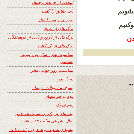
انتخاب از جریده ترجمان
یشویم
باید حقایق را گفت
بررسی و نقد داستان
وکنیم
برگ های از تاریخ
برگ های از تاریخ و یادی از فرهیختگان
دن
برگ های از یک کتاب
بمناسبت بهار ، سال نو و نوروز
باستانی
بمناسبت روز جهانی مادر
به یاد پدر
پاسخ به سوالات دوستان
پیام به هم میهنان
پیام تبریک
پیام های تبریکی بمناسبت هفدهمین
سال نشراتی سایت ۲۴ ساعت
پیامها ی تسلیت و همدری و اعـــلانا ت