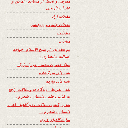
معرفی و تجلیل از مساجد ، اماکن و
عابدات تاریخی
مقالات آزاد
مقالات جالب و پژوهشی
مناجا ت
مناجات
موعظه ای از شیخ الاسلام خواجه
عبدالله « انصاری »
میلاد حضرت محمد ( ص ) مبارک
نامه های سرگشاده
نامه های وارده
نفد ، تقریظ ، دیدگاه ها و مقالات راجع
به کتاب ، فلم ، داستان ، شعر و …
نفد بر کتاب ، مقالات ، دیدگاهها ، فلم ،
داستان ، شعر و …
نمایشگاههای هنری
نیمه شعبان