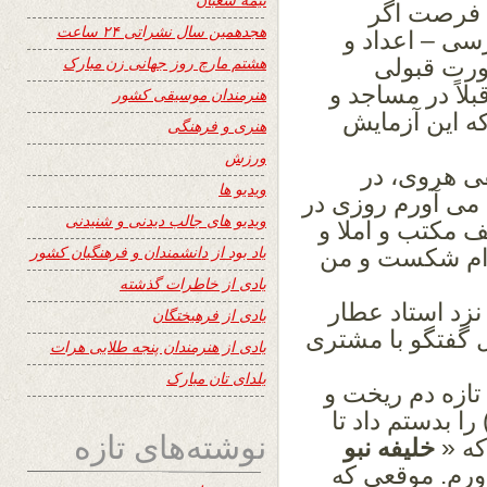
فرصت اگر
هجدهمین سال نشراتی ۲۴ ساعت
رسی – اعداد و
هشتم مارچ روز جهانی زن مبارک
رت قبولی
لاً
در مساجد و
هنرمندان موسیقی کشور
که این آزمایش
هنری و فرهنگی
ورزش
فی هروی، در
ویدیو ها
د می آورم روزی در
ویدیو های جالب دیدنی و شنیدنی
 مکتب و املا و
یاد بود از دانشمندان و فرهنگیان کشور
ام
شکست و من
یادی از خاطرات گذشته
نزد استاد عطار
یادی از فرهیختگان
گفتگو با مشتری
یادی از هنرمندان پنجه طلایی هرات
یلدای تان مبارک
تازه دم ریخت و
ا بدستم داد تا
نوشته‌های تازه
که «
خلیفه نبو
ورم.
موقعی که