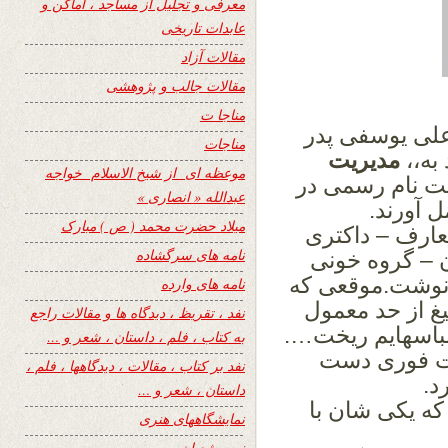
معرفی و تجلیل از مساجد ، اماکن و
عابدات تاریخی
مقالات آزاد
مقالات جالب و پژوهشی
مناجا ت
لی یوسفی پدر
مناجات
به،،
مدیریت
موعظه ای از شیخ الاسلام خواجه
بت نام
رسمی در
عبدالله « انصاری »
ل آورند.
میلاد حضرت محمد ( ص ) مبارک
ارف – داکتری
نامه های سرگشاده
 – گروه خونی
 نوشت.
موقعی که
نامه های وارده
غ از حد معمول
نفد ، تقریظ ، دیدگاه ها و مقالات راجع
باسهایم ریخت….
به کتاب ، فلم ، داستان ، شعر و …
ت
فوری دست
نفد بر کتاب ، مقالات ، دیدگاهها ، فلم ،
د.
داستان ، شعر و …
که یکی شان با
نمایشگاههای هنری
نیمه شعبان