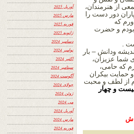
عی از هنرمندان،
آوریل 2025
اران دور دست را
مارس 2025
ورم که
فوریه 2025
بودم و
حضرت
ژانویه 2025
دسامبر 2024
ت .
نوامبر 2024
ندیشه ودانش – بار
ی شما عزیزان،
اکتبر 2024
م که حامی،
سپتامبر 2024
و
حمایت بیکران
آگوست 2024
 از لطف و محبت
جولای 2024
یست و چهار
ژوئن 2024
می 2024
آوریل 2024
مارس 2024
فوریه 2024