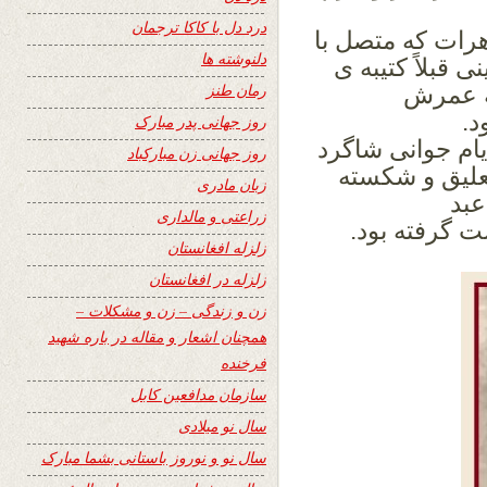
درد دل با کاکا ترجمان
رات که متصل با
دلنوشته ها
 قبلاً کتیبه ی
رمان طنز
ه عمرش
د.
روز جهانی پدر مبارک
یام جوانی شاگرد
روز جهانی زن مبارکباد
لیق و شکسته
زبان مادری
عبد
زراعتی و مالداری
ت گرفته بود.
زلزله افغانستان
زلزله در افغانستان
زن و زندگی – زن و مشکلات –
همچنان اشعار و مقاله در باره شهید
فرخنده
سازمان مدافعین کابل
سال نو میلادی
سال نو و نوروز باستانی بشما مبارک