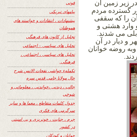
ر زیر زمین آن
فوتی
ر گسترده مردم
پیامهای تبریکی
ن را که
سقفی
پیشنهادات ، انتقادات و خواسته های
و وارد هشتی و
هموطنان
بلی می شدند.
تجلیل از کانون های فرهنگی
 و دیار در آن
تحلیل های سیاسی – اجتماعی
وبه روضه خوانان
تحلیل های سیاسی ، اجتماعی ،
ند.
فرهنگی.
تکملهء حواشی نفحات الانس شرح
حال مولانا جامی قدس سره
جالب ، دیدنی ،خواندنی ، معلوماتی و
شوخی
جدول کلمات متقاطع ، معما ها و سایر
سرگرمی های فکری
جرم ، جنایت ، خونریزی و بی امنیتی
در کشور
جوانان و کودکان