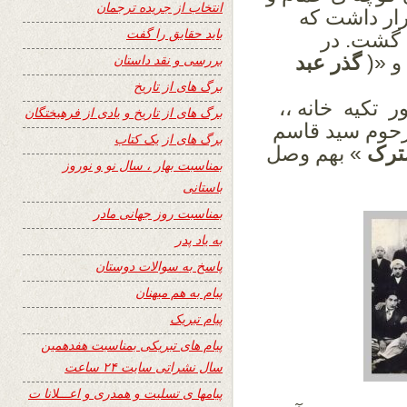
انتخاب از جریده ترجمان
قرار داشت که
باید حقایق را گفت
ی گشت.
در
و «(
گذر عبد
بررسی و نقد داستان
برگ های از تاریخ
ور
تکیه خانه ،،
برگ های از تاریخ و یادی از فرهیختگان
رحوم سید قاسم
برگ های از یک کتاب
ترک
» بهم وصل
بمناسبت بهار ، سال نو و نوروز
باستانی
بمناسبت روز جهانی مادر
به یاد پدر
پاسخ به سوالات دوستان
پیام به هم میهنان
پیام تبریک
پیام های تبریکی بمناسبت هفدهمین
سال نشراتی سایت ۲۴ ساعت
پیامها ی تسلیت و همدری و اعـــلانا ت