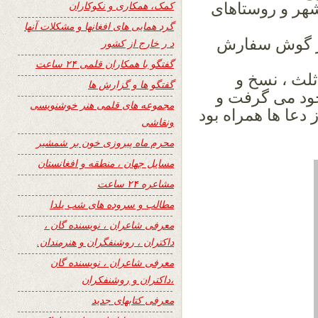
کمک، همکاری و نکوکاران
هر و روستاهای
گرد همایی های افغانها و مشکلات آنها
گوش سفارش
د ر خارج از کشور
گفتگو با همکاران قلمی ۲۴ ساعت
لث ، نسخ و
گفتگو ها و گزارش ها
خود می گرفت و
مجموعه های قلمی هنر خوشنویسی
 دعا ها همراه بود
ونقاشی
محرم ماه پیروزی خون بر شمشیر
مسایل جهان ، منطقه و افغانستان
مشاعره ۲۴ ساعت
مطالب و سروده های شب یلدا
معرفی شاعران ، نویسنده گان ،
داکتران ، روشنفگران و هنرمندان.
معرفی شاعران ، نویسنده گان
،داکتران و روشنفکران
معرفی کتابهای جدید