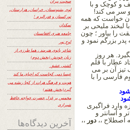
صحبت پیران
 و کوچک و با
لوی پشتونستان، خراسان، هزارستان،
 سر می کند!
تورکستان و فدرالیزم !
ن خواست که همه
ا لبخند ملیحی بر
نمکدان
شقت
را بیاور ؛
چون
جامعه هنری افغانستان
 پدر بزرگم نمود و
اوجِ نور
شاعر بانوی هنرمند ، هما طرزی از
گیرد. هر روز
زبان خودش (بخش دوم)
 عطار با قلم
کشتی عشق
تیز آن بر می
عیسا دمی کجاست که احیای ما کند
وم
فارسی را با
هویت و فرهنگ هرات از کجا ریشه می
گیرد(بخش هفتم)
شود
شود
مخمس بر غزل حضرت خواجه حافظ
زه
وارد فراگیری
شیرازی
تر و آسانتر و
ه اصطلاح ،،
دور
،،
آخرین دیدگاه‌ها