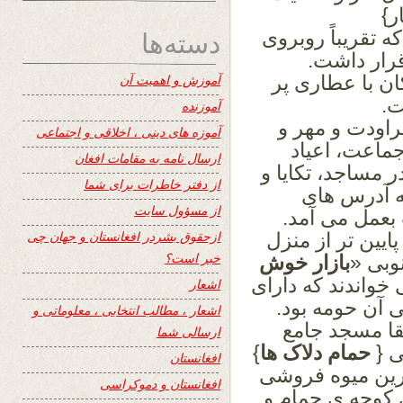
ر}
دسته‌ها
که
تقریباً روبروی
رار داشت.
کان
با عطاری پر
آموزش و اهمیت آن
ت.
آموزنده
اودت و مهر و
آموزه های دینی ، اخلاقی و اجتماعی
جماعت، اعیاد
ارسال نامه به مقامات افغان
ر مساجد،
تکایا و
از دفتر خاطرات برای شما
به آدرس های
از مسؤول سایت
بعمل می آمد.
ازحقوق بشردر افغانستان و جهان چی
پایین تر از منزل
خبر است؟
وبی «
بازار خوش
 خواندند که دارای
اشعار
 آن حومه بود.
اشعار ، مطالب انتخابی ، معلوماتی و
قا
مسجد جامع
ارسالی شما
ی {
حمام دلاک ها
}
افغانستان
رین میوه
فروشی
افغانستان و دموکراسی
ی کوچه ی حمام و