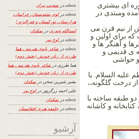
ره ای بیشتری
admin
در
صحبت پیران
آمده ومبتدی در
admin
در
لوی پشتونستان، خراسان،
هزارستان، تورکستان و فدرالیزم !
یش
از نیم قرن می
اسدالله حیدری
در
نمکدان
ه برای اولین و
admin
در
اوجِ نور
ها و آهنگر ها و
admin
در
شاعر بانوی هنرمند ، هما
ه ی قدیمی و
طرزی از زبان خودش (بخش دوم)
و حواشی
هما طرزی
در
شاعر بانوی هنرمند ، هما
طرزی از زبان خودش (بخش دوم)
 علیه السلام.
با
از درخت گلگونه،،
بشیر شیرین سخن
در
نمکدان
علی احمد زرگرپور
در
اوجِ نور
دو طبقه ساخته با
admin
در
نمکدان
 کتابخانه و کاشانه
admin
در
جامعه هنری افغانستان
آرشیو