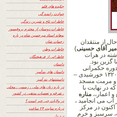
چکیده های قلم
حوادث راننده گی
خاطرات تلخ و شیرین زندگی
خاطرات دوستان از محترم پروفیسور
پوهاند استاد میرحسین شاه در باره
حال از منتقدان
زحمات شان
یر آقای حسینی
)
خاطرات وطن
شته
در هرات
خاطراتی از فرهیختگان
 گزین بود.
داستان
وره حکمرانی
داستان های پندآمیز
حدود سالهای ۱۳۲۰ خورشیدی –
داستنتنهای پند آمیز
 و مرمت
مسجد
در نهایت با
در باره زبان های ملی ، رسمی ، محلی
 اعمار،،
مناره
، تفرقه و تعصبات مذهبی در کشور
آب می انجامید ،
در ولایات چی خبر است ؟
اکنون در مرکز
درباره سایت ۲۴ ساعت
ت، سرسبز و خرم
درد دل