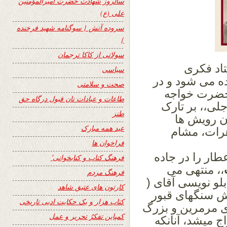
سالروز شهادت حضرت امیرالمؤمنین
علی (ع)
سروده آتش { سوگنامه شهید فرخنده
}
سولاتی از کاکا ترجمان
اد فکری
سیاسی
ده می شود و در
صحت و سلامتی
 حضرت
خواجه
طاعات و عبادات تان قبول درگاه حق
جلی،، بر تارک
طنز
آن رویش ها
عید همه مبارک
رات، مشام
فراخوان ها
طار را در جاده
فرهنگ کتاب و کتابخوانی٬
،، منتهی می
فرهنگ مردم
بلو نویسی
آقای (
کارتون های عتیق شاهد
ش سنگهای قبور
کتاب هزار و یک حکایت ادبی تاریخی
ی مرمرین و بزرگ
کمپاین تفکرُ تحریر و عمل
اج میشد،
آنانکه