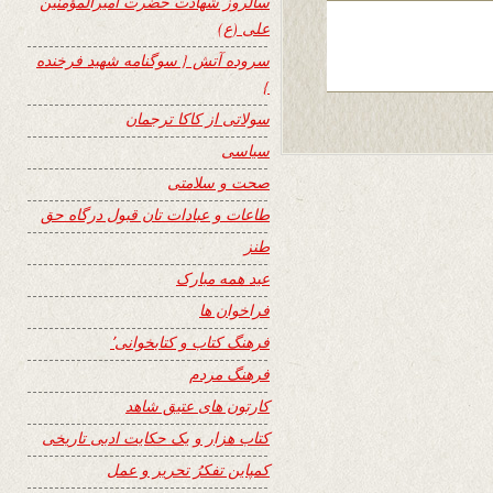
سالروز شهادت حضرت امیرالمؤمنین
علی (ع)
سروده آتش { سوگنامه شهید فرخنده
}
سولاتی از کاکا ترجمان
سیاسی
صحت و سلامتی
طاعات و عبادات تان قبول درگاه حق
طنز
عید همه مبارک
فراخوان ها
فرهنگ کتاب و کتابخوانی٬
فرهنگ مردم
کارتون های عتیق شاهد
کتاب هزار و یک حکایت ادبی تاریخی
کمپاین تفکرُ تحریر و عمل