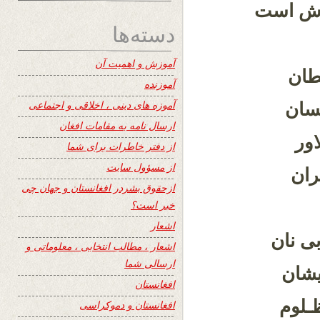
وش است
دسته‌ها
آموزش و اهمیت آن
طان
آموزنده
آموزه های دینی ، اخلاقی و اجتماعی
نسان
ارسال نامه به مقامات افغان
ور
از دفتر خاطرات برای شما
از مسؤول سایت
ران
ازحقوق بشردر افغانستان و جهان چی
خبر است؟
اشعار
ی نان
اشعار ، مطالب انتخابی ، معلوماتی و
ارسالی شما
یشان
افغانستان
ظـلوم
افغانستان و دموکراسی