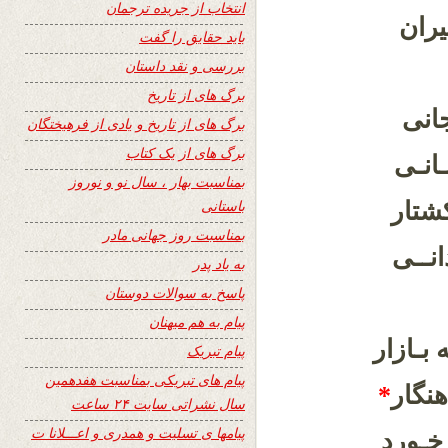
انتخاب از جریده ترجمان
یران
باید حقایق را گفت
بررسی و نقد داستان
برگ های از تاریخ
انی
برگ های از تاریخ و یادی از فرهیختگان
برگ های از یک کتاب
انـی
بمناسبت بهار ، سال نو و نوروز
باستانی
تار
بمناسبت روز جهانی مادر
انــی
به یاد پدر
پاسخ به سوالات دوستان
پیام به هم میهنان
 بـازار
پیام تبریک
پیام های تبریکی بمناسبت هفدهمین
نگار
*
سال نشراتی سایت ۲۴ ساعت
پیامها ی تسلیت و همدری و اعـــلانا ت
خـورد