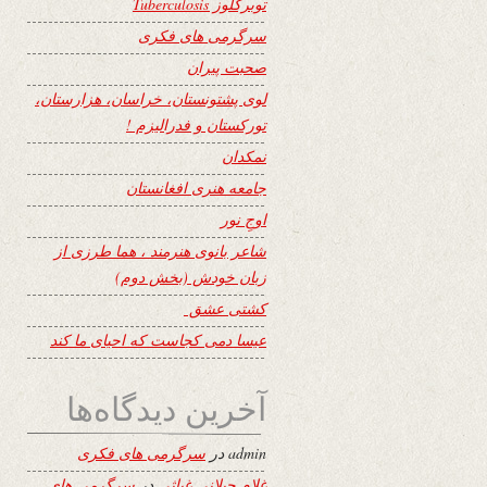
توبرکلوز Tuberculosis
سرگرمی های فکری
صحبت پیران
لوی پشتونستان، خراسان، هزارستان،
تورکستان و فدرالیزم !
نمکدان
جامعه هنری افغانستان
اوجِ نور
شاعر بانوی هنرمند ، هما طرزی از
زبان خودش (بخش دوم)
کشتی عشق
عیسا دمی کجاست که احیای ما کند
آخرین دیدگاه‌ها
admin
در
سرگرمی های فکری
غلام جیلانی غیاثی
در
سرگرمی های