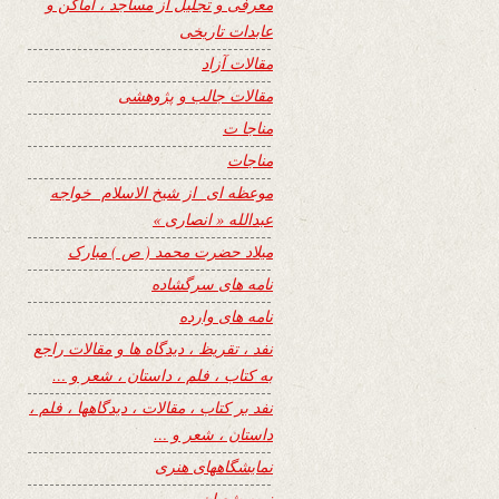
معرفی و تجلیل از مساجد ، اماکن و
عابدات تاریخی
مقالات آزاد
مقالات جالب و پژوهشی
مناجا ت
مناجات
موعظه ای از شیخ الاسلام خواجه
عبدالله « انصاری »
میلاد حضرت محمد ( ص ) مبارک
نامه های سرگشاده
نامه های وارده
نفد ، تقریظ ، دیدگاه ها و مقالات راجع
به کتاب ، فلم ، داستان ، شعر و …
نفد بر کتاب ، مقالات ، دیدگاهها ، فلم ،
داستان ، شعر و …
نمایشگاههای هنری
نیمه شعبان