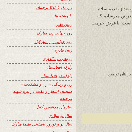
درد دل با کاکا ترجمان
بعداز تقدیم سلام
عرض میرسانم که
دلنوشته ها
ه است. باعرض حرمت
رمان طنز
روز جهانی پدر مبارک
روز جهانی زن مبارکباد
زبان مادری
زراعتی و مالداری
زلزله افغانستان
رایتان توضیح
زلزله در افغانستان
زن و زندگی – زن و مشکلات –
همچنان اشعار و مقاله در باره شهید
فرخنده
سازمان مدافعین کابل
سال نو میلادی
سال نو و نوروز باستانی بشما مبارک