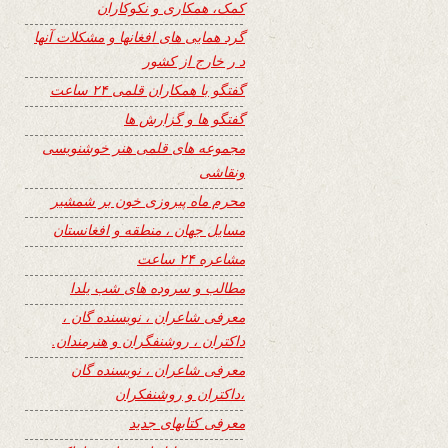
کمک، همکاری و نکوکاران
گرد همایی های افغانها و مشکلات آنها
د ر خارج از کشور
گفتگو با همکاران قلمی ۲۴ ساعت
گفتگو ها و گزارش ها
مجموعه های قلمی هنر خوشنویسی
ونقاشی
محرم ماه پیروزی خون بر شمشیر
مسایل جهان ، منطقه و افغانستان
مشاعره ۲۴ ساعت
مطالب و سروده های شب یلدا
معرفی شاعران ، نویسنده گان ،
داکتران ، روشنفگران و هنرمندان.
معرفی شاعران ، نویسنده گان
،داکتران و روشنفکران
معرفی کتابهای جدید