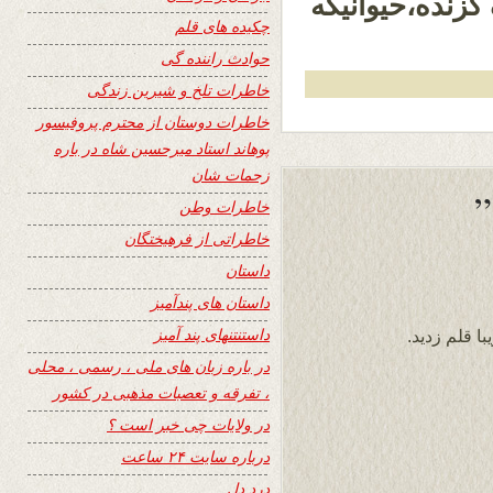
گزنده،حیوانیکه
چکیده های قلم
حوادث راننده گی
خاطرات تلخ و شیرین زندگی
خاطرات دوستان از محترم پروفیسور
پوهاند استاد میرحسین شاه در باره
زحمات شان
خاطرات وطن
خاطراتی از فرهیختگان
داستان
داستان های پندآمیز
داستنتنهای پند آمیز
ا قلم زدید.
در باره زبان های ملی ، رسمی ، محلی
، تفرقه و تعصبات مذهبی در کشور
در ولایات چی خبر است ؟
درباره سایت ۲۴ ساعت
درد دل