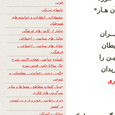
فوتی
ن هـار*
پیامهای تبریکی
پیشنهادات ، انتقادات و خواسته های
هموطنان
تجلیل از کانون های فرهنگی
ــران
تحلیل های سیاسی – اجتماعی
یطان
تحلیل های سیاسی ، اجتماعی ،
فرهنگی.
ـن را
تکملهء حواشی نفحات الانس شرح
حال مولانا جامی قدس سره
یدان
جالب ، دیدنی ،خواندنی ، معلوماتی و
شوخی
ری
جدول کلمات متقاطع ، معما ها و سایر
سرگرمی های فکری
جرم ، جنایت ، خونریزی و بی امنیتی
در کشور
جوانان و کودکان