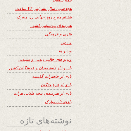
هجدهمین سال نشراتی ۲۴ ساعت
هشتم مارچ روز جهانی زن مبارک
هنرمندان موسیقی کشور
هنری و فرهنگی
ورزش
ویدیو ها
ویدیو های جالب دیدنی و شنیدنی
یاد بود از دانشمندان و فرهنگیان کشور
یادی از خاطرات گذشته
یادی از فرهیختگان
یادی از هنرمندان پنجه طلایی هرات
یلدای تان مبارک
نوشته‌های تازه