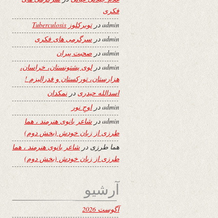
فکری
admin
در
توبرکلوز Tuberculosis
admin
در
سرگرمی های فکری
admin
در
صحبت پیران
admin
در
لوی پشتونستان، خراسان،
هزارستان، تورکستان و فدرالیزم !
اسدالله حیدری
در
نمکدان
admin
در
اوجِ نور
admin
در
شاعر بانوی هنرمند ، هما
طرزی از زبان خودش (بخش دوم)
هما طرزی
در
شاعر بانوی هنرمند ، هما
طرزی از زبان خودش (بخش دوم)
آرشیو
آگوست 2026