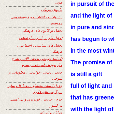
فوتی
in pursuit of th
پیامهای تبریکی
and the light of
پیشنهادات ، انتقادات و خواسته های
هموطنان
in pure and sin
تجلیل از کانون های فرهنگی
تحلیل های سیاسی – اجتماعی
has begun to w
تحلیل های سیاسی ، اجتماعی ،
in the most win
فرهنگی.
تکملهء حواشی نفحات الانس شرح
The promise of
حال مولانا جامی قدس سره
جالب ، دیدنی ،خواندنی ، معلوماتی و
is still a gift
شوخی
full of light an
جدول کلمات متقاطع ، معما ها و سایر
سرگرمی های فکری
that has greene
جرم ، جنایت ، خونریزی و بی امنیتی
در کشور
with the light of
جوانان و کودکان