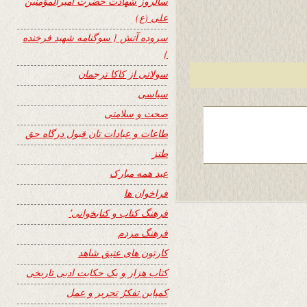
سالروز شهادت حضرت امیرالمؤمنین
علی (ع)
سروده آتش { سوگنامه شهید فرخنده
}
سولاتی از کاکا ترجمان
سیاسی
صحت و سلامتی
طاعات و عبادات تان قبول درگاه حق
طنز
عید همه مبارک
فراخوان ها
فرهنگ کتاب و کتابخوانی٬
فرهنگ مردم
کارتون های عتیق شاهد
کتاب هزار و یک حکایت ادبی تاریخی
کمپاین تفکرُ تحریر و عمل