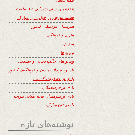
هجدهمین سال نشراتی ۲۴ ساعت
هشتم مارچ روز جهانی زن مبارک
هنرمندان موسیقی کشور
هنری و فرهنگی
ورزش
ویدیو ها
ویدیو های جالب دیدنی و شنیدنی
یاد بود از دانشمندان و فرهنگیان کشور
یادی از خاطرات گذشته
یادی از فرهیختگان
یادی از هنرمندان پنجه طلایی هرات
یلدای تان مبارک
نوشته‌های تازه