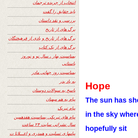
انتخاب از جریده ترجمان
باید حقایق را گفت
بررسی و نقد داستان
برگ های از تاریخ
برگ های از تاریخ و یادی از فرهیختگان
برگ های از یک کتاب
بمناسبت بهار ، سال نو و نوروز
باستانی
بمناسبت روز جهانی مادر
به یاد پدر
Hope
پاسخ به سوالات دوستان
The sun has s
پیام به هم میهنان
پیام تبریک
in the sky whe
پیام های تبریکی بمناسبت هفدهمین
سال نشراتی سایت ۲۴ ساعت
hopefully sit
پیامها ی تسلیت و همدری و اعـــلانا ت