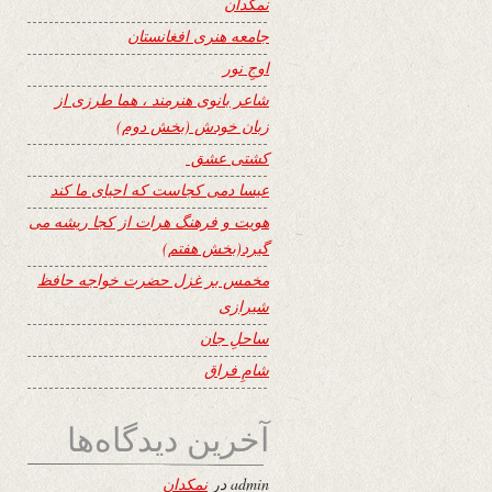
نمکدان
جامعه هنری افغانستان
اوجِ نور
شاعر بانوی هنرمند ، هما طرزی از
زبان خودش (بخش دوم)
کشتی عشق
عیسا دمی کجاست که احیای ما کند
هویت و فرهنگ هرات از کجا ریشه می
گیرد(بخش هفتم)
مخمس بر غزل حضرت خواجه حافظ
شیرازی
ساحلِ جان
شامِ فراق
آخرین دیدگاه‌ها
admin
در
نمکدان