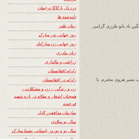
درد دل با کاکا ترجمان
دلنوشته ها
رمان طنز
گین باد بانو طرزی گرامی.
روز جهانی پدر مبارک
روز جهانی زن مبارکباد
زبان مادری
زراعتی و مالداری
زلزله افغانستان
زلزله در افغانستان
سایت ۲۴ ساعت و جناب بشیر هروی محترم. با
زن و زندگی – زن و مشکلات –
همچنان اشعار و مقاله در باره شهید
فرخنده
سازمان مدافعین کابل
سال نو میلادی
سال نو و نوروز باستانی بشما مبارک