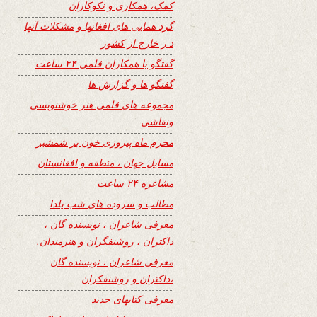
کمک، همکاری و نکوکاران
گرد همایی های افغانها و مشکلات آنها
د ر خارج از کشور
گفتگو با همکاران قلمی ۲۴ ساعت
گفتگو ها و گزارش ها
مجموعه های قلمی هنر خوشنویسی
ونقاشی
محرم ماه پیروزی خون بر شمشیر
مسایل جهان ، منطقه و افغانستان
مشاعره ۲۴ ساعت
مطالب و سروده های شب یلدا
معرفی شاعران ، نویسنده گان ،
داکتران ، روشنفگران و هنرمندان.
معرفی شاعران ، نویسنده گان
،داکتران و روشنفکران
معرفی کتابهای جدید