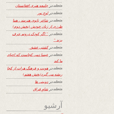
admin
در
جامعه هنری افغانستان
admin
در
اوجِ نور
admin
در
شاعر بانوی هنرمند ، هما
طرزی از زبان خودش (بخش دوم)
admin
در
” اگر کودک درونم حرف
بزند “
admin
در
کشتی عشق
admin
در
عیسا دمی کجاست که احیای
ما کند
admin
در
هویت و فرهنگ هرات از کجا
ریشه می گیرد(بخش هفتم)
admin
در
دوبیتی ها
admin
در
شامِ فراق
آرشیو