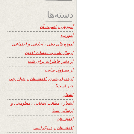
دسته‌ها
آموزش و اهمیت آن
آموزنده
آموزه های دینی ، اخلاقی و اجتماعی
ارسال نامه به مقامات افغان
از دفتر خاطرات برای شما
از مسؤول سایت
ازحقوق بشردر افغانستان و جهان چی
خبر است؟
اشعار
اشعار ، مطالب انتخابی ، معلوماتی و
ارسالی شما
افغانستان
افغانستان و دموکراسی