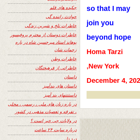
so that I may
چکیده های قلم
حوادث راننده گی
join you
خاطرات تلخ و شیرین زندگی
خاطرات دوستان از محترم پروفیسور
beyond hope
پوهاند استاد میرحسین شاه در باره
زحمات شان
Homa Tarzi
خاطرات وطن
New York,
خاطراتی از فرهیختگان
داستان
December 4, 20
داستان های پندآمیز
داستنتنهای پند آمیز
در باره زبان های ملی ، رسمی ، محلی
، تفرقه و تعصبات مذهبی در کشور
در ولایات چی خبر است ؟
درباره سایت ۲۴ ساعت
درد دل