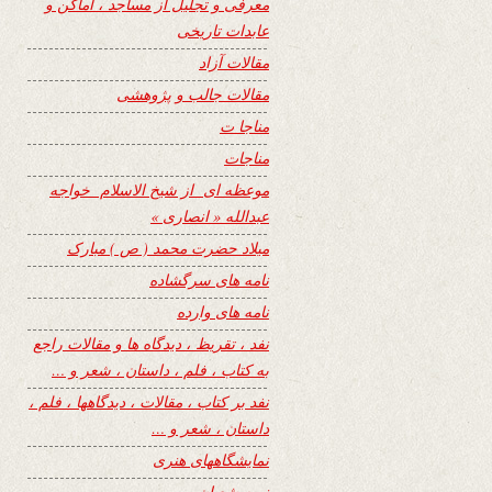
معرفی و تجلیل از مساجد ، اماکن و
عابدات تاریخی
مقالات آزاد
مقالات جالب و پژوهشی
مناجا ت
مناجات
موعظه ای از شیخ الاسلام خواجه
عبدالله « انصاری »
میلاد حضرت محمد ( ص ) مبارک
نامه های سرگشاده
نامه های وارده
نفد ، تقریظ ، دیدگاه ها و مقالات راجع
به کتاب ، فلم ، داستان ، شعر و …
نفد بر کتاب ، مقالات ، دیدگاهها ، فلم ،
داستان ، شعر و …
نمایشگاههای هنری
نیمه شعبان