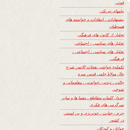
فوتی
پیامهای تبریکی
پیشنهادات ، انتقادات و خواسته های
هموطنان
تجلیل از کانون های فرهنگی
تحلیل های سیاسی – اجتماعی
تحلیل های سیاسی ، اجتماعی ،
فرهنگی.
تکملهء حواشی نفحات الانس شرح
حال مولانا جامی قدس سره
جالب ، دیدنی ،خواندنی ، معلوماتی و
شوخی
جدول کلمات متقاطع ، معما ها و سایر
سرگرمی های فکری
جرم ، جنایت ، خونریزی و بی امنیتی
در کشور
جوانان و کودکان