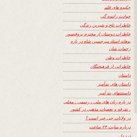
چکیده های قلم
حوادث راننده گی
خاطرات تلخ و شیرین زندگی
خاطرات دوستان از محترم پروفیسور
پوهاند استاد میرحسین شاه در باره
زحمات شان
خاطرات وطن
خاطراتی از فرهیختگان
داستان
داستان های پندآمیز
داستنتنهای پند آمیز
در باره زبان های ملی ، رسمی ، محلی
، تفرقه و تعصبات مذهبی در کشور
در ولایات چی خبر است ؟
درباره سایت ۲۴ ساعت
درد دل