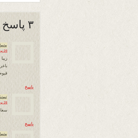
۳ پاسخ به “خواه عفو و خواه دار”
dmin
26 نوامبر 2025 در 13:48
زیبا 
باع
قیوم
پاسخ
himi
26 نوامبر 2025 در 19:36
سعاد
پاسخ
dmin