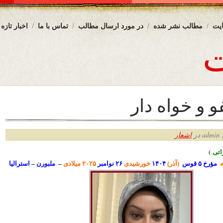
یت
مطالب نشر شده
در مورد ارسال مطالب
تماس با ما
اخبار تازه
 و خواه دار
ر
اشعار
ت
ی
)
ه
مؤرخ ۵ قوس
(آذر)
۱۴۰۴
خورشیدی
۲۶
نوامبر
۲۰۲۵ میلادی
–
ملبورن
–
استرالیا