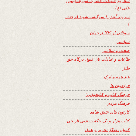
سالروز شهادت حضرت امیرالمؤمنین
علی (ع)
سروده آتش { سوگنامه شهید فرخنده
}
سولاتی از کاکا ترجمان
سیاسی
صحت و سلامتی
طاعات و عبادات تان قبول درگاه حق
طنز
عید همه مبارک
فراخوان ها
فرهنگ کتاب و کتابخوانی٬
فرهنگ مردم
کارتون های عتیق شاهد
کتاب هزار و یک حکایت ادبی تاریخی
کمپاین تفکرُ تحریر و عمل