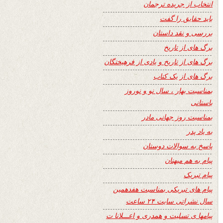
انتخاب از جریده ترجمان
باید حقایق را گفت
بررسی و نقد داستان
برگ های از تاریخ
برگ های از تاریخ و یادی از فرهیختگان
برگ های از یک کتاب
بمناسبت بهار ، سال نو و نوروز
باستانی
بمناسبت روز جهانی مادر
به یاد پدر
پاسخ به سوالات دوستان
پیام به هم میهنان
پیام تبریک
پیام های تبریکی بمناسبت هفدهمین
سال نشراتی سایت ۲۴ ساعت
پیامها ی تسلیت و همدری و اعـــلانا ت