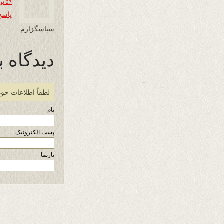
27 نوامبر 2025 در 13:27
پاسخ
سپاسگزارم
دیدگاه ب
لطفاً اطلاعات خود
نام
پست الکترونیک
تارنما