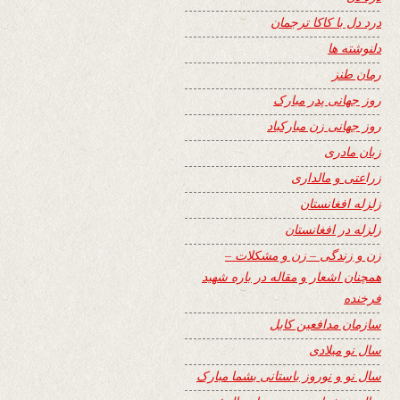
درد دل با کاکا ترجمان
دلنوشته ها
رمان طنز
روز جهانی پدر مبارک
روز جهانی زن مبارکباد
زبان مادری
زراعتی و مالداری
زلزله افغانستان
زلزله در افغانستان
زن و زندگی – زن و مشکلات –
همچنان اشعار و مقاله در باره شهید
فرخنده
سازمان مدافعین کابل
سال نو میلادی
سال نو و نوروز باستانی بشما مبارک