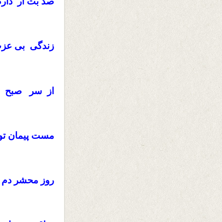
صد بت ار دار
زندگى بى عز
از سر صبح ج
مست پیمان تو 
روز محشر دم ب