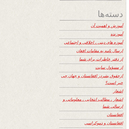
دسته‌ها
آموزش و اهمیت آن
آموزنده
آموزه های دینی ، اخلاقی و اجتماعی
ارسال نامه به مقامات افغان
از دفتر خاطرات برای شما
از مسؤول سایت
ازحقوق بشردر افغانستان و جهان چی
خبر است؟
اشعار
اشعار ، مطالب انتخابی ، معلوماتی و
ارسالی شما
افغانستان
افغانستان و دموکراسی