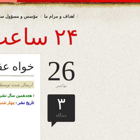
اهداف و مرام ما
مؤسس و مسؤول سا
۲۴ ساعت
26
خواه عفو
ارسال شده توسط admin د
نوامبر
( هجدهمین سال نشرا
۳
تاریخ نشر :
چهار شنب
دیدگاه