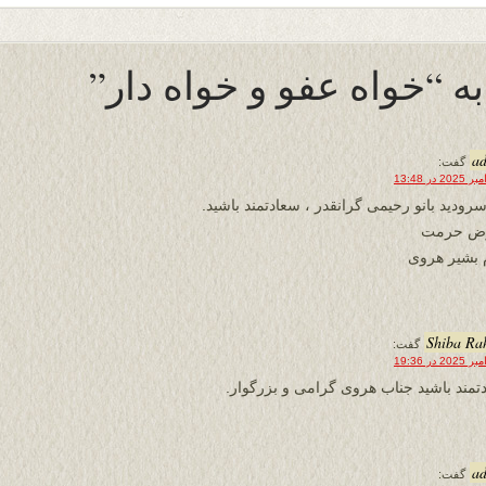
a
گفت:
سرودید بانو رحیمی گرانقدر ، سعادتمند باشید.
رض حرمت
 بشیر هروی
Shiba Ra
گفت:
تمند باشید جناب هروى گرامى و بزرگوار.
a
گفت: