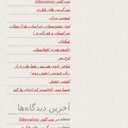
توبرکلوز Tuberculosis
سرگرمی های فکری
صحبت پیران
لوی پشتونستان، خراسان، هزارستان،
تورکستان و فدرالیزم !
نمکدان
جامعه هنری افغانستان
اوجِ نور
شاعر بانوی هنرمند ، هما طرزی از
زبان خودش (بخش دوم)
کشتی عشق
عیسا دمی کجاست که احیای ما کند
آخرین دیدگاه‌ها
admin
در
توبرکلوز Tuberculosis
admin
در
سرگرمی های فکری