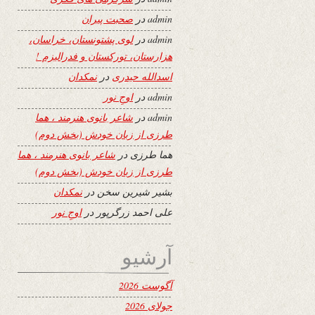
admin
در
صحبت پیران
admin
در
لوی پشتونستان، خراسان،
هزارستان، تورکستان و فدرالیزم !
اسدالله حیدری
در
نمکدان
admin
در
اوجِ نور
admin
در
شاعر بانوی هنرمند ، هما
طرزی از زبان خودش (بخش دوم)
هما طرزی
در
شاعر بانوی هنرمند ، هما
طرزی از زبان خودش (بخش دوم)
بشیر شیرین سخن
در
نمکدان
علی احمد زرگرپور
در
اوجِ نور
آرشیو
آگوست 2026
جولای 2026