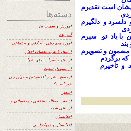
ریشان است تقدیرم
دسته‌ها
ردی
 دلسرد و دلگیرم
آموزش و اهمیت آن
ردی
آموزنده
 با یاد تو سیرم
بند
آموزه های دینی ، اخلاقی و اجتماعی
و تصویرم
مضمون
ارسال نامه به مقامات افغان
که برگردم
از دفتر خاطرات برای شما
د و تأخیرم
از مسؤول سایت
ازحقوق بشردر افغانستان و جهان چی
خبر است؟
اشعار
اشعار ، مطالب انتخابی ، معلوماتی و
ارسالی شما
افغانستان
افغانستان و دموکراسی