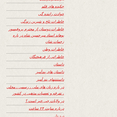
چکیده های قلم
حوادث راننده گی
خاطرات تلخ و شیرین زندگی
خاطرات دوستان از محترم پروفیسور
پوهاند استاد میرحسین شاه در باره
زحمات شان
خاطرات وطن
خاطراتی از فرهیختگان
داستان
داستان های پندآمیز
داستنتنهای پند آمیز
در باره زبان های ملی ، رسمی ، محلی
، تفرقه و تعصبات مذهبی در کشور
در ولایات چی خبر است ؟
درباره سایت ۲۴ ساعت
درد دل