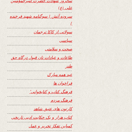
سالروز شهادت حضرت امیرالمؤمنین
علی (ع)
سروده آتش { سوگنامه شهید فرخنده
}
سولاتی از کاکا ترجمان
سیاسی
صحت و سلامتی
طاعات و عبادات تان قبول درگاه حق
طنز
عید همه مبارک
فراخوان ها
فرهنگ کتاب و کتابخوانی٬
فرهنگ مردم
کارتون های عتیق شاهد
کتاب هزار و یک حکایت ادبی تاریخی
کمپاین تفکرُ تحریر و عمل