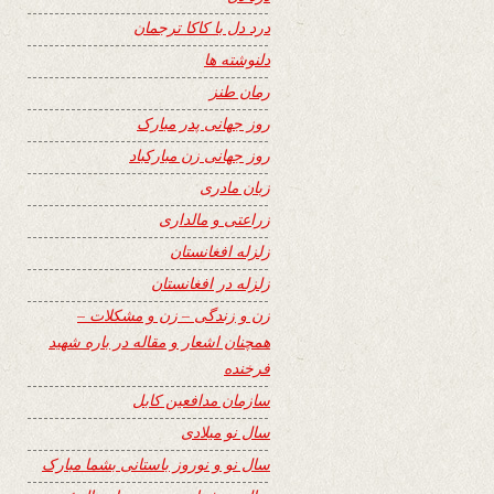
درد دل با کاکا ترجمان
دلنوشته ها
رمان طنز
روز جهانی پدر مبارک
روز جهانی زن مبارکباد
زبان مادری
زراعتی و مالداری
زلزله افغانستان
زلزله در افغانستان
زن و زندگی – زن و مشکلات –
همچنان اشعار و مقاله در باره شهید
فرخنده
سازمان مدافعین کابل
سال نو میلادی
سال نو و نوروز باستانی بشما مبارک