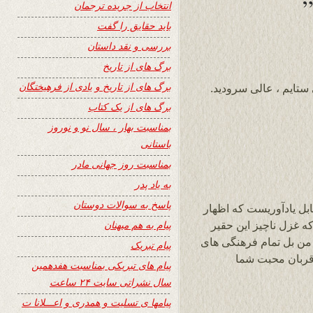
انتخاب از جریده ترجمان
باید حقایق را گفت
بررسی و نقد داستان
برگ های از تاریخ
برگ های از تاریخ و یادی از فرهیختگان
 ستایم ، عالی سرودید.
برگ های از یک کتاب
بمناسبت بهار ، سال نو و نوروز
باستانی
بمناسبت روز جهانی مادر
به یاد پدر
پاسخ به سوالات دوستان
ابل یادآوریست که اظهار
پیام به هم میهنان
 که غزل ناچیز این حقیر
اعت که نه تنها من بل تمام فرهنگی های
پیام تبریک
 قربان محبت شما
پیام های تبریکی بمناسبت هفدهمین
سال نشراتی سایت ۲۴ ساعت
پیامها ی تسلیت و همدری و اعـــلانا ت