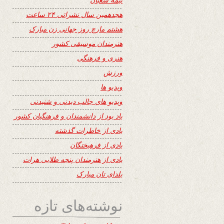
هجدهمین سال نشراتی ۲۴ ساعت
هشتم مارچ روز جهانی زن مبارک
هنرمندان موسیقی کشور
هنری و فرهنگی
ورزش
ویدیو ها
ویدیو های جالب دیدنی و شنیدنی
یاد بود از دانشمندان و فرهنگیان کشور
یادی از خاطرات گذشته
یادی از فرهیختگان
یادی از هنرمندان پنجه طلایی هرات
یلدای تان مبارک
نوشته‌های تازه