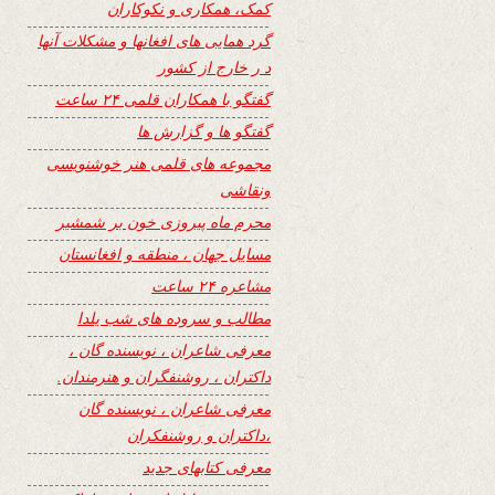
کمک، همکاری و نکوکاران
گرد همایی های افغانها و مشکلات آنها
د ر خارج از کشور
گفتگو با همکاران قلمی ۲۴ ساعت
گفتگو ها و گزارش ها
مجموعه های قلمی هنر خوشنویسی
ونقاشی
محرم ماه پیروزی خون بر شمشیر
مسایل جهان ، منطقه و افغانستان
مشاعره ۲۴ ساعت
مطالب و سروده های شب یلدا
معرفی شاعران ، نویسنده گان ،
داکتران ، روشنفگران و هنرمندان.
معرفی شاعران ، نویسنده گان
،داکتران و روشنفکران
معرفی کتابهای جدید