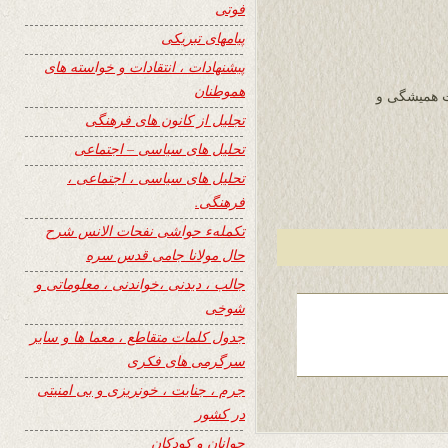
فوتی
پیامهای تبریکی
پیشنهادات ، انتقادات و خواسته های
هموطنان
ت همیشگی و
تجلیل از کانون های فرهنگی
تحلیل های سیاسی – اجتماعی
تحلیل های سیاسی ، اجتماعی ،
فرهنگی.
تکملهء حواشی نفحات الانس شرح
حال مولانا جامی قدس سره
جالب ، دیدنی ،خواندنی ، معلوماتی و
شوخی
جدول کلمات متقاطع ، معما ها و سایر
سرگرمی های فکری
جرم ، جنایت ، خونریزی و بی امنیتی
در کشور
جوانان و کودکان