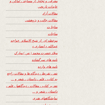
معرفی و تجلیل از مساجد ، اماکن و
عابدات تاریخی
مقالات آزاد
مقالات جالب و پژوهشی
مناجا ت
مناجات
موعظه ای از شیخ الاسلام خواجه
عبدالله « انصاری »
میلاد حضرت محمد ( ص ) مبارک
نامه های سرگشاده
نامه های وارده
نفد ، تقریظ ، دیدگاه ها و مقالات راجع
به کتاب ، فلم ، داستان ، شعر و …
نفد بر کتاب ، مقالات ، دیدگاهها ، فلم ،
داستان ، شعر و …
نمایشگاههای هنری
نیمه شعبان