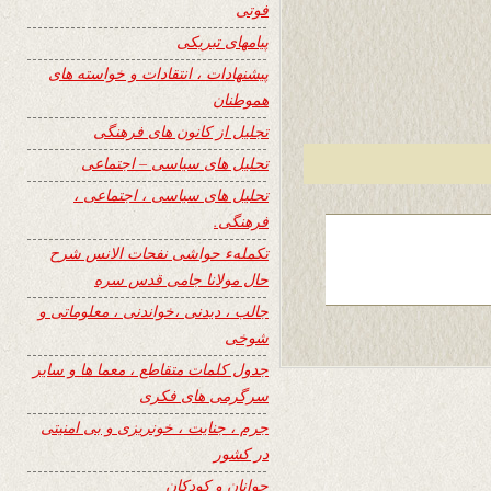
فوتی
پیامهای تبریکی
پیشنهادات ، انتقادات و خواسته های
هموطنان
تجلیل از کانون های فرهنگی
تحلیل های سیاسی – اجتماعی
تحلیل های سیاسی ، اجتماعی ،
فرهنگی.
تکملهء حواشی نفحات الانس شرح
حال مولانا جامی قدس سره
جالب ، دیدنی ،خواندنی ، معلوماتی و
شوخی
جدول کلمات متقاطع ، معما ها و سایر
سرگرمی های فکری
جرم ، جنایت ، خونریزی و بی امنیتی
در کشور
جوانان و کودکان