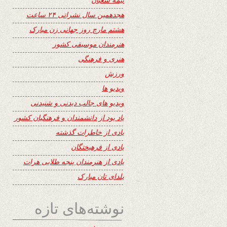
هجدهمین سال نشراتی ۲۴ ساعت
هشتم مارچ روز جهانی زن مبارک
هنرمندان موسیقی کشور
هنری و فرهنگی
ورزش
ویدیو ها
ویدیو های جالب دیدنی و شنیدنی
یاد بود از دانشمندان و فرهنگیان کشور
یادی از خاطرات گذشته
یادی از فرهیختگان
یادی از هنرمندان پنجه طلایی هرات
یلدای تان مبارک
نوشته‌های تازه