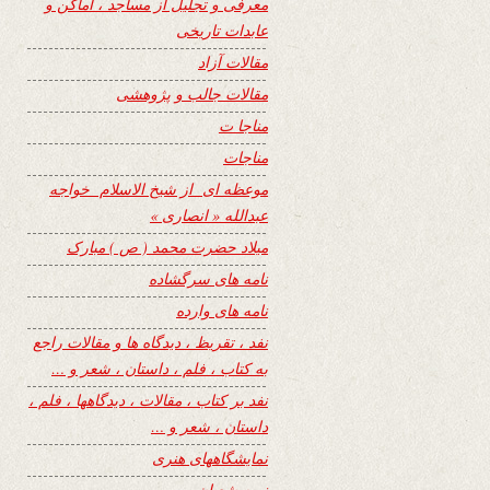
معرفی و تجلیل از مساجد ، اماکن و
عابدات تاریخی
مقالات آزاد
مقالات جالب و پژوهشی
مناجا ت
مناجات
موعظه ای از شیخ الاسلام خواجه
عبدالله « انصاری »
میلاد حضرت محمد ( ص ) مبارک
نامه های سرگشاده
نامه های وارده
نفد ، تقریظ ، دیدگاه ها و مقالات راجع
به کتاب ، فلم ، داستان ، شعر و …
نفد بر کتاب ، مقالات ، دیدگاهها ، فلم ،
داستان ، شعر و …
نمایشگاههای هنری
نیمه شعبان