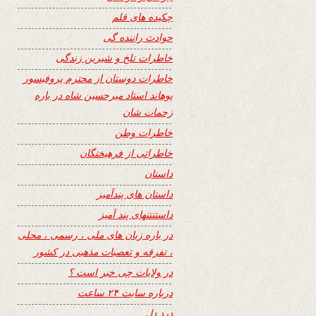
چکیده های قلم
حوادث راننده گی
خاطرات تلخ و شیرین زندگی
خاطرات دوستان از محترم پروفیسور
پوهاند استاد میرحسین شاه در باره
زحمات شان
خاطرات وطن
خاطراتی از فرهیختگان
داستان
داستان های پندآمیز
داستنتنهای پند آمیز
در باره زبان های ملی ، رسمی ، محلی
، تفرقه و تعصبات مذهبی در کشور
در ولایات چی خبر است ؟
درباره سایت ۲۴ ساعت
درد دل