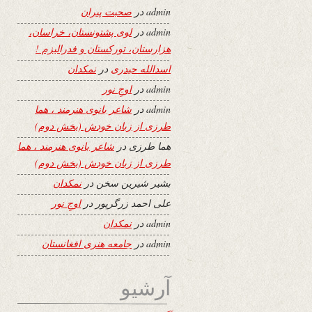
admin
در
صحبت پیران
admin
در
لوی پشتونستان، خراسان،
هزارستان، تورکستان و فدرالیزم !
اسدالله حیدری
در
نمکدان
admin
در
اوجِ نور
admin
در
شاعر بانوی هنرمند ، هما
طرزی از زبان خودش (بخش دوم)
هما طرزی
در
شاعر بانوی هنرمند ، هما
طرزی از زبان خودش (بخش دوم)
بشیر شیرین سخن
در
نمکدان
علی احمد زرگرپور
در
اوجِ نور
admin
در
نمکدان
admin
در
جامعه هنری افغانستان
آرشیو