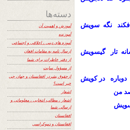
دسته‌ها
افکند نگه سویش
آموزش و اهمیت آن
آموزنده
آموزه های دینی ، اخلاقی و اجتماعی
 شانه تار گیسویش
ارسال نامه به مقامات افغان
از دفتر خاطرات برای شما
از مسؤول سایت
ازحقوق بشردر افغانستان و جهان چی
 دوباره در کویش
خبر است؟
صد من
اشعار
اشعار ، مطالب انتخابی ، معلوماتی و
سویش
ارسالی شما
افغانستان
افغانستان و دموکراسی