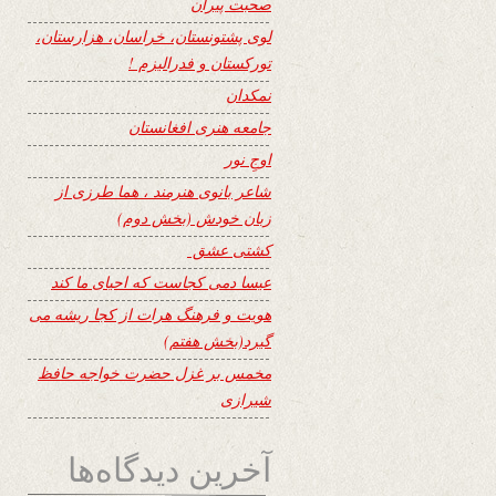
صحبت پیران
لوی پشتونستان، خراسان، هزارستان،
تورکستان و فدرالیزم !
نمکدان
جامعه هنری افغانستان
اوجِ نور
شاعر بانوی هنرمند ، هما طرزی از
زبان خودش (بخش دوم)
کشتی عشق
عیسا دمی کجاست که احیای ما کند
هویت و فرهنگ هرات از کجا ریشه می
گیرد(بخش هفتم)
مخمس بر غزل حضرت خواجه حافظ
شیرازی
آخرین دیدگاه‌ها