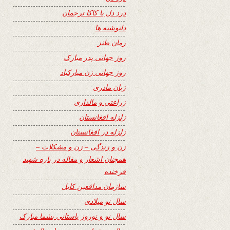
درد دل با کاکا ترجمان
دلنوشته ها
رمان طنز
روز جهانی پدر مبارک
روز جهانی زن مبارکباد
زبان مادری
زراعتی و مالداری
زلزله افغانستان
زلزله در افغانستان
زن و زندگی – زن و مشکلات –
همچنان اشعار و مقاله در باره شهید
فرخنده
سازمان مدافعین کابل
سال نو میلادی
سال نو و نوروز باستانی بشما مبارک