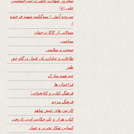
سالروز شهادت حضرت امیرالمؤمنین
علی (ع)
سروده آتش { سوگنامه شهید فرخنده
}
سولاتی از کاکا ترجمان
سیاسی
صحت و سلامتی
طاعات و عبادات تان قبول درگاه حق
طنز
عید همه مبارک
فراخوان ها
فرهنگ کتاب و کتابخوانی٬
فرهنگ مردم
کارتون های عتیق شاهد
کتاب هزار و یک حکایت ادبی تاریخی
کمپاین تفکرُ تحریر و عمل