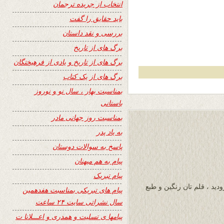
انتخاب از جریده ترجمان
باید حقایق را گفت
بررسی و نقد داستان
برگ های از تاریخ
برگ های از تاریخ و یادی از فرهیختگان
برگ های از یک کتاب
بمناسبت بهار ، سال نو و نوروز
باستانی
بمناسبت روز جهانی مادر
به یاد پدر
پاسخ به سوالات دوستان
پیام به هم میهنان
پیام تبریک
ودید ، قلم تان رنگین و طبع
پیام های تبریکی بمناسبت هفدهمین
سال نشراتی سایت ۲۴ ساعت
پیامها ی تسلیت و همدری و اعـــلانا ت