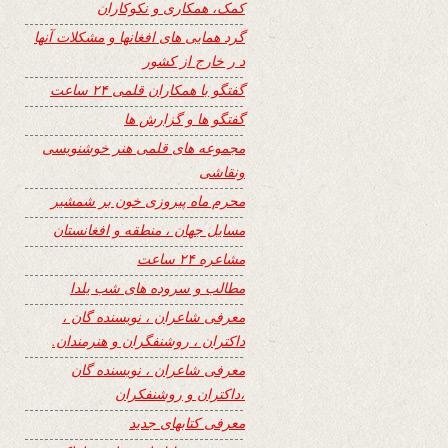
کمک، همکاری و نکوکاران
گرد همایی های افغانها و مشکلات آنها
د ر خارج از کشور
گفتگو با همکاران قلمی ۲۴ ساعت
گفتگو ها و گزارش ها
مجموعه های قلمی هنر خوشنویسی
ونقاشی
محرم ماه پیروزی خون بر شمشیر
مسایل جهان ، منطقه و افغانستان
مشاعره ۲۴ ساعت
مطالب و سروده های شب یلدا
معرفی شاعران ، نویسنده گان ،
داکتران ، روشنفگران و هنرمندان.
معرفی شاعران ، نویسنده گان
،داکتران و روشنفکران
معرفی کتابهای جدید