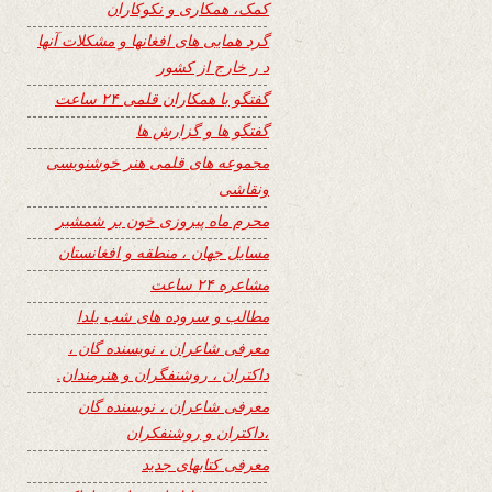
کمک، همکاری و نکوکاران
گرد همایی های افغانها و مشکلات آنها
د ر خارج از کشور
گفتگو با همکاران قلمی ۲۴ ساعت
گفتگو ها و گزارش ها
مجموعه های قلمی هنر خوشنویسی
ونقاشی
محرم ماه پیروزی خون بر شمشیر
مسایل جهان ، منطقه و افغانستان
مشاعره ۲۴ ساعت
مطالب و سروده های شب یلدا
معرفی شاعران ، نویسنده گان ،
داکتران ، روشنفگران و هنرمندان.
معرفی شاعران ، نویسنده گان
،داکتران و روشنفکران
معرفی کتابهای جدید