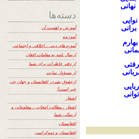
نهانی
دسته‌ها
وایی
رانی
آموزش و اهمیت آن
آموزنده
هارم
آموزه های دینی ، اخلاقی و اجتماعی
مانی
ارسال نامه به مقامات افغان
فتی
از دفتر خاطرات برای شما
ربانی
از مسؤول سایت
ازحقوق بشردر افغانستان و جهان چی
بایی
خبر است؟
توانی
اشعار
اشعار ، مطالب انتخابی ، معلوماتی و
ارسالی شما
افغانستان
افغانستان و دموکراسی