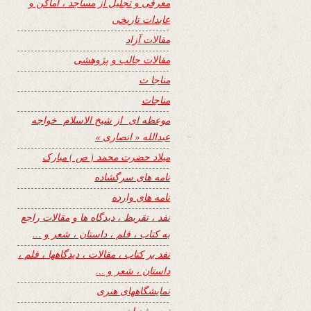
معرفی و تجلیل از مساجد ، اماکن و
عابدات تاریخی
مقالات آزاد
مقالات جالب و پژوهشی
مناجا ت
مناجات
موعظه ای از شیخ الاسلام خواجه
عبدالله « انصاری »
میلاد حضرت محمد ( ص ) مبارک
نامه های سرگشاده
نامه های وارده
نفد ، تقریظ ، دیدگاه ها و مقالات راجع
به کتاب ، فلم ، داستان ، شعر و …
نفد بر کتاب ، مقالات ، دیدگاهها ، فلم ،
داستان ، شعر و …
نمایشگاههای هنری
نیمه شعبان