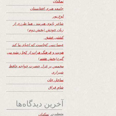
نمکدان
جامعه هنری افغانستان
اوجِ نور
شاعر بانوی هنرمند ، هما طرزی از
زبان خودش (بخش دوم)
کشتی عشق
عیسا دمی کجاست که احیای ما کند
هویت و فرهنگ هرات از کجا ریشه می
گیرد(بخش هفتم)
مخمس بر غزل حضرت خواجه حافظ
شیرازی
ساحلِ جان
شامِ فراق
آخرین دیدگاه‌ها
admin
در
نمکدان