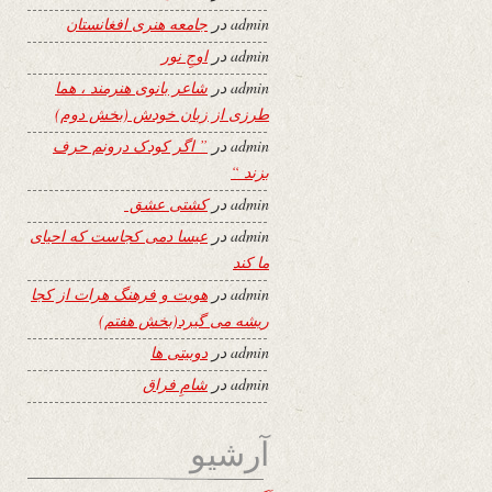
admin
در
جامعه هنری افغانستان
admin
در
اوجِ نور
admin
در
شاعر بانوی هنرمند ، هما
طرزی از زبان خودش (بخش دوم)
admin
در
” اگر کودک درونم حرف
بزند “
admin
در
کشتی عشق
admin
در
عیسا دمی کجاست که احیای
ما کند
admin
در
هویت و فرهنگ هرات از کجا
ریشه می گیرد(بخش هفتم)
admin
در
دوبیتی ها
admin
در
شامِ فراق
آرشیو