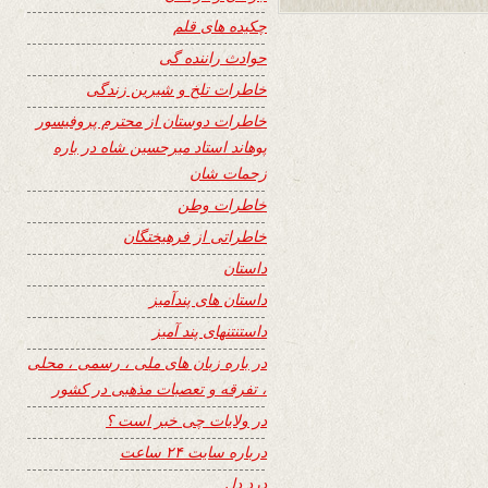
چکیده های قلم
حوادث راننده گی
خاطرات تلخ و شیرین زندگی
خاطرات دوستان از محترم پروفیسور
پوهاند استاد میرحسین شاه در باره
زحمات شان
خاطرات وطن
خاطراتی از فرهیختگان
داستان
داستان های پندآمیز
داستنتنهای پند آمیز
در باره زبان های ملی ، رسمی ، محلی
، تفرقه و تعصبات مذهبی در کشور
در ولایات چی خبر است ؟
درباره سایت ۲۴ ساعت
درد دل