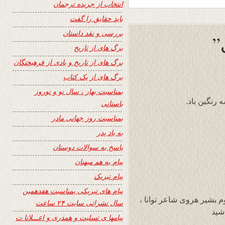
انتخاب از جریده ترجمان
باید حقایق را گفت
بررسی و نقد داستان
برگ های از تاریخ
برگ های از تاریخ و یادی از فرهیختگان
برگ های از یک کتاب
بمناسبت بهار ، سال نو و نوروز
ه رنگین باد.
باستانی
بمناسبت روز جهانی مادر
به یاد پدر
پاسخ به سوالات دوستان
پیام به هم میهنان
پیام تبریک
پیام های تبریکی بمناسبت هفدهمین
 بشیر هروی شاعر توانا ،
سال نشراتی سایت ۲۴ ساعت
شید
پیامها ی تسلیت و همدری و اعـــلانا ت