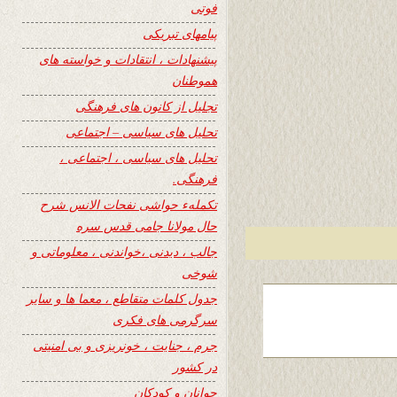
فوتی
پیامهای تبریکی
پیشنهادات ، انتقادات و خواسته های
هموطنان
تجلیل از کانون های فرهنگی
تحلیل های سیاسی – اجتماعی
تحلیل های سیاسی ، اجتماعی ،
فرهنگی.
تکملهء حواشی نفحات الانس شرح
حال مولانا جامی قدس سره
جالب ، دیدنی ،خواندنی ، معلوماتی و
شوخی
جدول کلمات متقاطع ، معما ها و سایر
سرگرمی های فکری
جرم ، جنایت ، خونریزی و بی امنیتی
در کشور
جوانان و کودکان