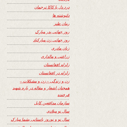
درد دل با کاکا ترجمان
دلنوشته ها
رمان طنز
روز جهانی پدر مبارک
روز جهانی زن مبارکباد
زبان مادری
زراعتی و مالداری
زلزله افغانستان
زلزله در افغانستان
زن و زندگی – زن و مشکلات –
همچنان اشعار و مقاله در باره شهید
فرخنده
سازمان مدافعین کابل
سال نو میلادی
سال نو و نوروز باستانی بشما مبارک