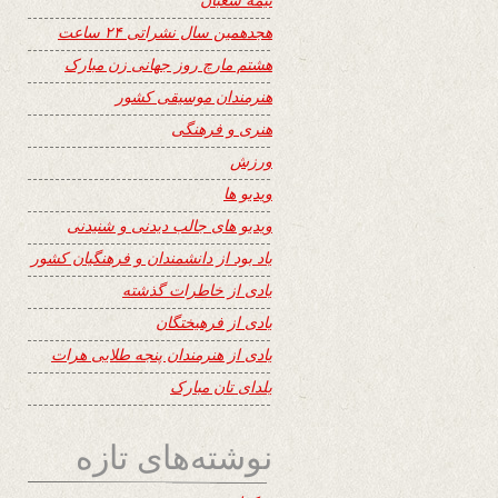
هجدهمین سال نشراتی ۲۴ ساعت
هشتم مارچ روز جهانی زن مبارک
هنرمندان موسیقی کشور
هنری و فرهنگی
ورزش
ویدیو ها
ویدیو های جالب دیدنی و شنیدنی
یاد بود از دانشمندان و فرهنگیان کشور
یادی از خاطرات گذشته
یادی از فرهیختگان
یادی از هنرمندان پنجه طلایی هرات
یلدای تان مبارک
نوشته‌های تازه