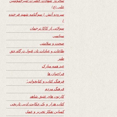
سالروز شهادت حضرت امیرالمؤمنین
علی (ع)
سروده آتش { سوگنامه شهید فرخنده
}
سولاتی از کاکا ترجمان
سیاسی
صحت و سلامتی
طاعات و عبادات تان قبول درگاه حق
طنز
عید همه مبارک
فراخوان ها
فرهنگ کتاب و کتابخوانی٬
فرهنگ مردم
کارتون های عتیق شاهد
کتاب هزار و یک حکایت ادبی تاریخی
کمپاین تفکرُ تحریر و عمل