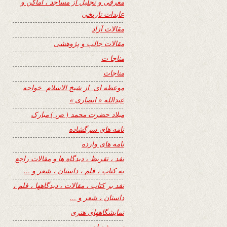
معرفی و تجلیل از مساجد ، اماکن و
عابدات تاریخی
مقالات آزاد
مقالات جالب و پژوهشی
مناجا ت
مناجات
موعظه ای از شیخ الاسلام خواجه
عبدالله « انصاری »
میلاد حضرت محمد ( ص ) مبارک
نامه های سرگشاده
نامه های وارده
نفد ، تقریظ ، دیدگاه ها و مقالات راجع
به کتاب ، فلم ، داستان ، شعر و …
نفد بر کتاب ، مقالات ، دیدگاهها ، فلم ،
داستان ، شعر و …
نمایشگاههای هنری
نیمه شعبان