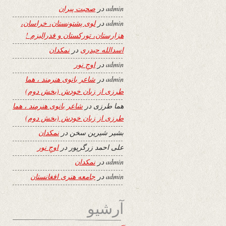
admin
در
صحبت پیران
admin
در
لوی پشتونستان، خراسان،
هزارستان، تورکستان و فدرالیزم !
اسدالله حیدری
در
نمکدان
admin
در
اوجِ نور
admin
در
شاعر بانوی هنرمند ، هما
طرزی از زبان خودش (بخش دوم)
هما طرزی
در
شاعر بانوی هنرمند ، هما
طرزی از زبان خودش (بخش دوم)
بشیر شیرین سخن
در
نمکدان
علی احمد زرگرپور
در
اوجِ نور
admin
در
نمکدان
admin
در
جامعه هنری افغانستان
آرشیو