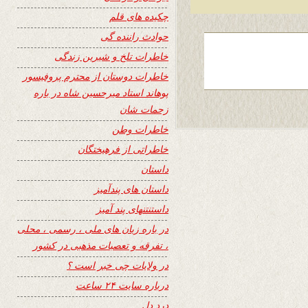
چکیده های قلم
حوادث راننده گی
خاطرات تلخ و شیرین زندگی
خاطرات دوستان از محترم پروفیسور
پوهاند استاد میرحسین شاه در باره
زحمات شان
خاطرات وطن
خاطراتی از فرهیختگان
داستان
داستان های پندآمیز
داستنتنهای پند آمیز
در باره زبان های ملی ، رسمی ، محلی
، تفرقه و تعصبات مذهبی در کشور
در ولایات چی خبر است ؟
درباره سایت ۲۴ ساعت
درد دل