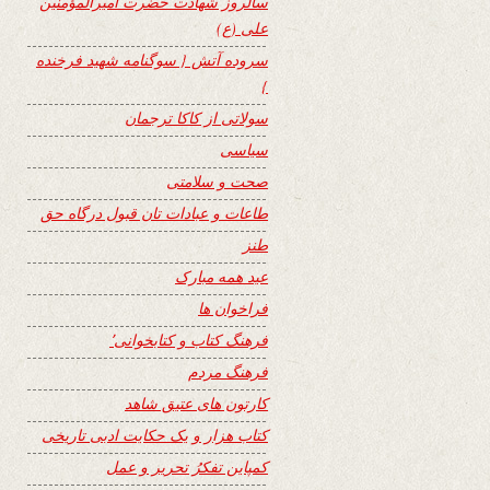
سالروز شهادت حضرت امیرالمؤمنین
علی (ع)
سروده آتش { سوگنامه شهید فرخنده
}
سولاتی از کاکا ترجمان
سیاسی
صحت و سلامتی
طاعات و عبادات تان قبول درگاه حق
طنز
عید همه مبارک
فراخوان ها
فرهنگ کتاب و کتابخوانی٬
فرهنگ مردم
کارتون های عتیق شاهد
کتاب هزار و یک حکایت ادبی تاریخی
کمپاین تفکرُ تحریر و عمل