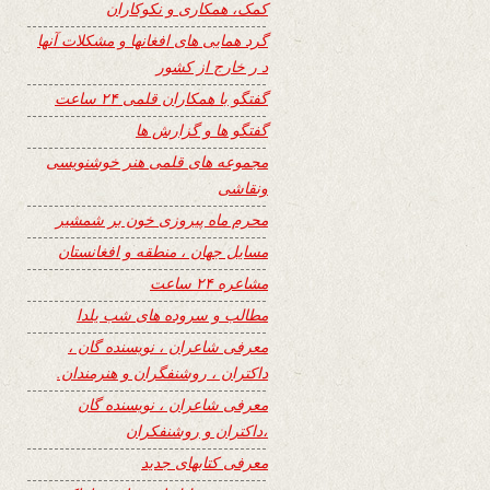
کمک، همکاری و نکوکاران
گرد همایی های افغانها و مشکلات آنها
د ر خارج از کشور
گفتگو با همکاران قلمی ۲۴ ساعت
گفتگو ها و گزارش ها
مجموعه های قلمی هنر خوشنویسی
ونقاشی
محرم ماه پیروزی خون بر شمشیر
مسایل جهان ، منطقه و افغانستان
مشاعره ۲۴ ساعت
مطالب و سروده های شب یلدا
معرفی شاعران ، نویسنده گان ،
داکتران ، روشنفگران و هنرمندان.
معرفی شاعران ، نویسنده گان
،داکتران و روشنفکران
معرفی کتابهای جدید