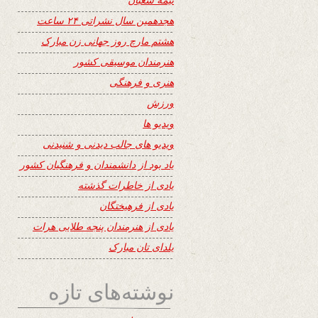
هجدهمین سال نشراتی ۲۴ ساعت
هشتم مارچ روز جهانی زن مبارک
هنرمندان موسیقی کشور
هنری و فرهنگی
ورزش
ویدیو ها
ویدیو های جالب دیدنی و شنیدنی
یاد بود از دانشمندان و فرهنگیان کشور
یادی از خاطرات گذشته
یادی از فرهیختگان
یادی از هنرمندان پنجه طلایی هرات
یلدای تان مبارک
نوشته‌های تازه