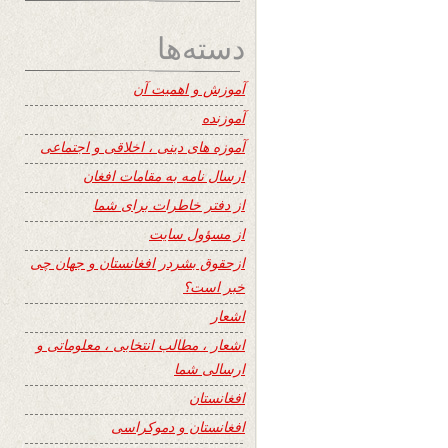
دسته‌ها
آموزش و اهمیت آن
آموزنده
آموزه های دینی ، اخلاقی و اجتماعی
ارسال نامه به مقامات افغان
از دفتر خاطرات برای شما
از مسؤول سایت
ازحقوق بشردر افغانستان و جهان چی
خبر است؟
اشعار
اشعار ، مطالب انتخابی ، معلوماتی و
ارسالی شما
افغانستان
افغانستان و دموکراسی