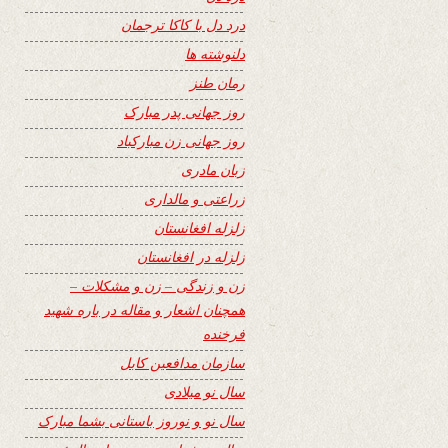
درد دل با کاکا ترجمان
دلنوشته ها
رمان طنز
روز جهانی پدر مبارک
روز جهانی زن مبارکباد
زبان مادری
زراعتی و مالداری
زلزله افغانستان
زلزله در افغانستان
زن و زندگی – زن و مشکلات –
همچنان اشعار و مقاله در باره شهید
فرخنده
سازمان مدافعین کابل
سال نو میلادی
سال نو و نوروز باستانی بشما مبارک