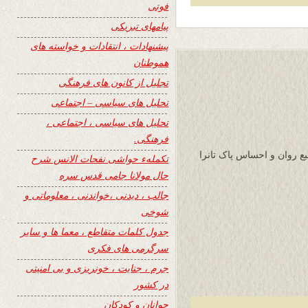
فوتی
پیامهای تبریکی
پیشنهادات ، انتقادات و خواسته های
هموطنان
تجلیل از کانون های فرهنگی
تحلیل های سیاسی – اجتماعی
تحلیل های سیاسی ، اجتماعی ،
فرهنگی.
بع روان و احساس پاک تانرا
تکملهء حواشی نفحات الانس شرح
حال مولانا جامی قدس سره
جالب ، دیدنی ،خواندنی ، معلوماتی و
شوخی
جدول کلمات متقاطع ، معما ها و سایر
سرگرمی های فکری
جرم ، جنایت ، خونریزی و بی امنیتی
در کشور
جوانان و کودکان