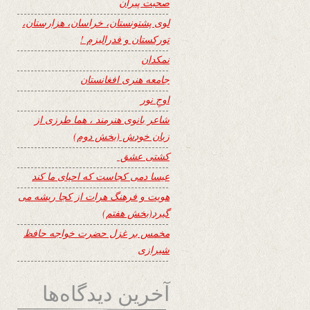
صحبت پیران
لوی پشتونستان، خراسان، هزارستان،
تورکستان و فدرالیزم !
نمکدان
جامعه هنری افغانستان
اوجِ نور
شاعر بانوی هنرمند ، هما طرزی از
زبان خودش (بخش دوم)
کشتی عشق
عیسا دمی کجاست که احیای ما کند
هویت و فرهنگ هرات از کجا ریشه می
گیرد(بخش هفتم)
مخمس بر غزل حضرت خواجه حافظ
شیرازی
آخرین دیدگاه‌ها