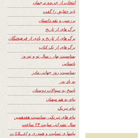
انتخاب از جریده ترجمان
باید حقایق را گفت
بررسی و نقد داستان
برگ های از تاریخ
برگ های از تاریخ و یادی از فرهیختگان
برگ های از یک کتاب
بمناسبت بهار ، سال نو و نوروز
باستانی
بمناسبت روز جهانی مادر
به یاد پدر
پاسخ به سوالات دوستان
پیام به هم میهنان
پیام تبریک
پیام های تبریکی بمناسبت هفدهمین
سال نشراتی سایت ۲۴ ساعت
پیامها ی تسلیت و همدری و اعـــلانا ت