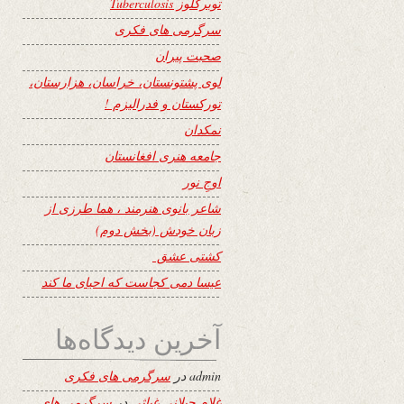
توبرکلوز Tuberculosis
سرگرمی های فکری
صحبت پیران
لوی پشتونستان، خراسان، هزارستان،
تورکستان و فدرالیزم !
نمکدان
جامعه هنری افغانستان
اوجِ نور
شاعر بانوی هنرمند ، هما طرزی از
زبان خودش (بخش دوم)
کشتی عشق
عیسا دمی کجاست که احیای ما کند
آخرین دیدگاه‌ها
admin
در
سرگرمی های فکری
غلام جیلانی غیاثی
در
سرگرمی های