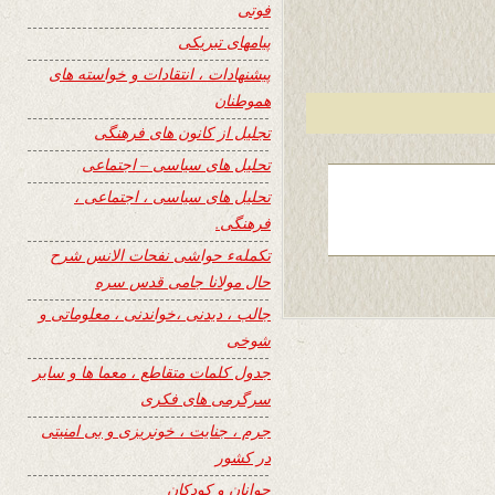
فوتی
پیامهای تبریکی
پیشنهادات ، انتقادات و خواسته های
هموطنان
تجلیل از کانون های فرهنگی
تحلیل های سیاسی – اجتماعی
تحلیل های سیاسی ، اجتماعی ،
فرهنگی.
تکملهء حواشی نفحات الانس شرح
حال مولانا جامی قدس سره
جالب ، دیدنی ،خواندنی ، معلوماتی و
شوخی
جدول کلمات متقاطع ، معما ها و سایر
سرگرمی های فکری
جرم ، جنایت ، خونریزی و بی امنیتی
در کشور
جوانان و کودکان