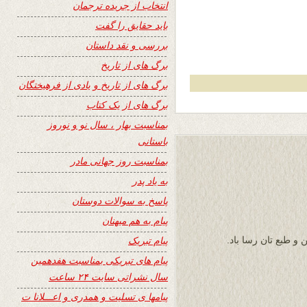
انتخاب از جریده ترجمان
باید حقایق را گفت
بررسی و نقد داستان
برگ های از تاریخ
برگ های از تاریخ و یادی از فرهیختگان
برگ های از یک کتاب
بمناسبت بهار ، سال نو و نوروز
باستانی
بمناسبت روز جهانی مادر
به یاد پدر
پاسخ به سوالات دوستان
پیام به هم میهنان
پیام تبریک
 و طبع تان رسا باد.
پیام های تبریکی بمناسبت هفدهمین
سال نشراتی سایت ۲۴ ساعت
پیامها ی تسلیت و همدری و اعـــلانا ت