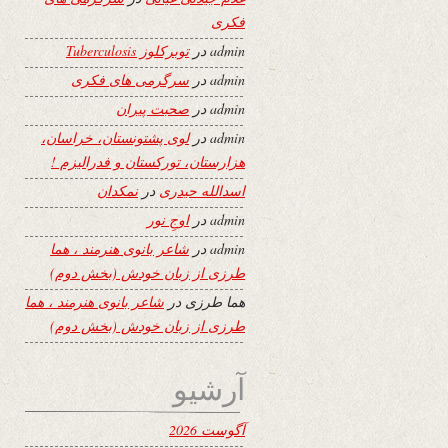
فکری
admin
در
توبرکلوز Tuberculosis
admin
در
سرگرمی های فکری
admin
در
صحبت پیران
admin
در
لوی پشتونستان، خراسان،
هزارستان، تورکستان و فدرالیزم !
اسدالله حیدری
در
نمکدان
admin
در
اوجِ نور
admin
در
شاعر بانوی هنرمند ، هما
طرزی از زبان خودش (بخش دوم)
هما طرزی
در
شاعر بانوی هنرمند ، هما
طرزی از زبان خودش (بخش دوم)
آرشیو
آگوست 2026