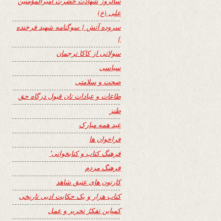
سالروز شهادت حضرت امیرالمؤمنین
علی (ع)
سروده آتش { سوگنامه شهید فرخنده
}
سولاتی از کاکا ترجمان
سیاسی
صحت و سلامتی
طاعات و عبادات تان قبول درگاه حق
طنز
عید همه مبارک
فراخوان ها
فرهنگ کتاب و کتابخوانی٬
فرهنگ مردم
کارتون های عتیق شاهد
کتاب هزار و یک حکایت ادبی تاریخی
کمپاین تفکرُ تحریر و عمل