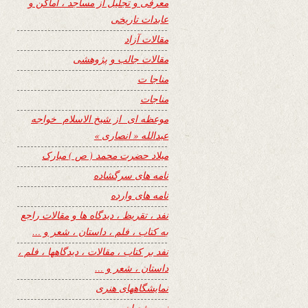
معرفی و تجلیل از مساجد ، اماکن و
عابدات تاریخی
مقالات آزاد
مقالات جالب و پژوهشی
مناجا ت
مناجات
موعظه ای از شیخ الاسلام خواجه
عبدالله « انصاری »
میلاد حضرت محمد ( ص ) مبارک
نامه های سرگشاده
نامه های وارده
نفد ، تقریظ ، دیدگاه ها و مقالات راجع
به کتاب ، فلم ، داستان ، شعر و …
نفد بر کتاب ، مقالات ، دیدگاهها ، فلم ،
داستان ، شعر و …
نمایشگاههای هنری
نیمه شعبان