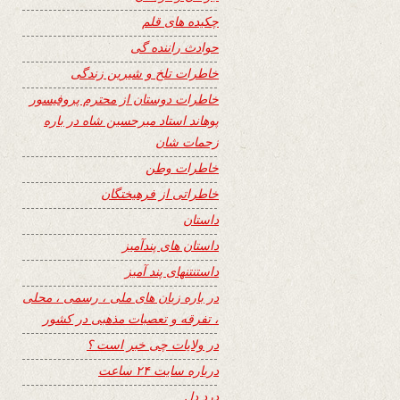
چکیده های قلم
حوادث راننده گی
خاطرات تلخ و شیرین زندگی
خاطرات دوستان از محترم پروفیسور
پوهاند استاد میرحسین شاه در باره
زحمات شان
خاطرات وطن
خاطراتی از فرهیختگان
داستان
داستان های پندآمیز
داستنتنهای پند آمیز
در باره زبان های ملی ، رسمی ، محلی
، تفرقه و تعصبات مذهبی در کشور
در ولایات چی خبر است ؟
درباره سایت ۲۴ ساعت
درد دل