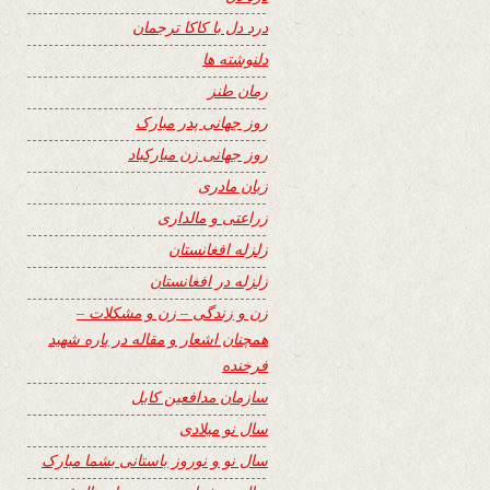
درد دل با کاکا ترجمان
دلنوشته ها
رمان طنز
روز جهانی پدر مبارک
روز جهانی زن مبارکباد
زبان مادری
زراعتی و مالداری
زلزله افغانستان
زلزله در افغانستان
زن و زندگی – زن و مشکلات –
همچنان اشعار و مقاله در باره شهید
فرخنده
سازمان مدافعین کابل
سال نو میلادی
سال نو و نوروز باستانی بشما مبارک