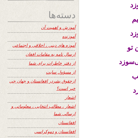
زد
دسته‌ها
م
آموزش و اهمیت آن
زد
آموزنده
آموزه های دینی ، اخلاقی و اجتماعی
تو
ارسال نامه به مقامات افغان
‌سوزد
از دفتر خاطرات برای شما
از مسؤول سایت
ب
ازحقوق بشردر افغانستان و جهان چی
خبر است؟
د
اشعار
اشعار ، مطالب انتخابی ، معلوماتی و
ارسالی شما
افغانستان
افغانستان و دموکراسی