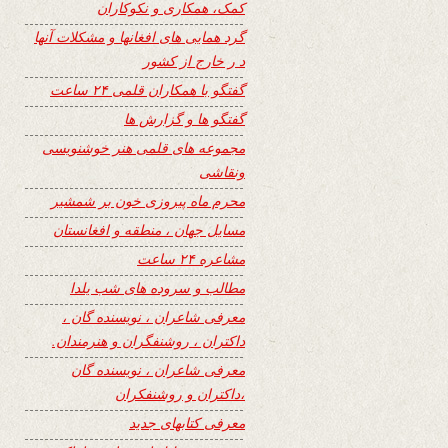
کمک، همکاری و نکوکاران
گرد همایی های افغانها و مشکلات آنها
د ر خارج از کشور
گفتگو با همکاران قلمی ۲۴ ساعت
گفتگو ها و گزارش ها
مجموعه های قلمی هنر خوشنویسی
ونقاشی
محرم ماه پیروزی خون بر شمشیر
مسایل جهان ، منطقه و افغانستان
مشاعره ۲۴ ساعت
مطالب و سروده های شب یلدا
معرفی شاعران ، نویسنده گان ،
داکتران ، روشنفگران و هنرمندان.
معرفی شاعران ، نویسنده گان
،داکتران و روشنفکران
معرفی کتابهای جدید