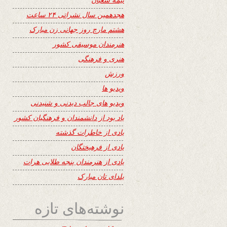
هجدهمین سال نشراتی ۲۴ ساعت
هشتم مارچ روز جهانی زن مبارک
هنرمندان موسیقی کشور
هنری و فرهنگی
ورزش
ویدیو ها
ویدیو های جالب دیدنی و شنیدنی
یاد بود از دانشمندان و فرهنگیان کشور
یادی از خاطرات گذشته
یادی از فرهیختگان
یادی از هنرمندان پنجه طلایی هرات
یلدای تان مبارک
نوشته‌های تازه