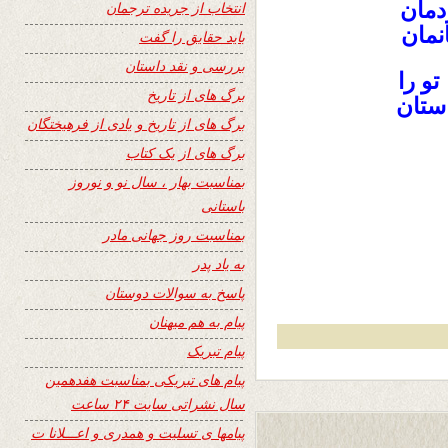
دمان
انتخاب از جریده ترجمان
نمان
باید حقایق را گفت
بررسی و نقد داستان
و را
برگ های از تاریخ
ستان
برگ های از تاریخ و یادی از فرهیختگان
برگ های از یک کتاب
بمناسبت بهار ، سال نو و نوروز
باستانی
بمناسبت روز جهانی مادر
به یاد پدر
پاسخ به سوالات دوستان
پیام به هم میهنان
پیام تبریک
پیام های تبریکی بمناسبت هفدهمین
سال نشراتی سایت ۲۴ ساعت
پیامها ی تسلیت و همدری و اعـــلانا ت