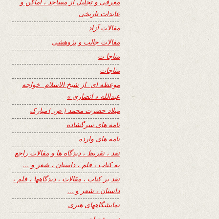
معرفی و تجلیل از مساجد ، اماکن و
عابدات تاریخی
مقالات آزاد
مقالات جالب و پژوهشی
مناجا ت
مناجات
موعظه ای از شیخ الاسلام خواجه
عبدالله « انصاری »
میلاد حضرت محمد ( ص ) مبارک
نامه های سرگشاده
نامه های وارده
نفد ، تقریظ ، دیدگاه ها و مقالات راجع
به کتاب ، فلم ، داستان ، شعر و …
نفد بر کتاب ، مقالات ، دیدگاهها ، فلم ،
داستان ، شعر و …
نمایشگاههای هنری
نیمه شعبان