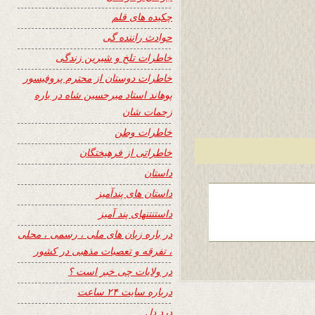
چکیده های قلم
حوادث راننده گی
خاطرات تلخ و شیرین زندگی
خاطرات دوستان از محترم پروفیسور
پوهاند استاد میرحسین شاه در باره
زحمات شان
خاطرات وطن
خاطراتی از فرهیختگان
داستان
داستان های پندآمیز
داستنتنهای پند آمیز
در باره زبان های ملی ، رسمی ، محلی
، تفرقه و تعصبات مذهبی در کشور
در ولایات چی خبر است ؟
درباره سایت ۲۴ ساعت
درد دل