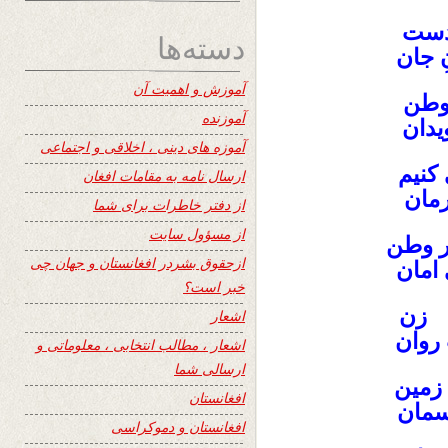
دست
دسته‌ها
 جان
آموزش و اهمیت آن
وطن
آموزنده
دان
آموزه های دینی ، اخلاقی و اجتماعی
کنیم
ارسال نامه به مقامات افغان
مان
از دفتر خاطرات برای شما
از مسؤول سایت
ر وطن
ازحقوق بشردر افغانستان و جهان چی
امان
خبر است؟
ه زن
اشعار
روان
اشعار ، مطالب انتخابی ، معلوماتی و
ارسالی شما
زمین
افغانستان
سمان
افغانستان و دموکراسی