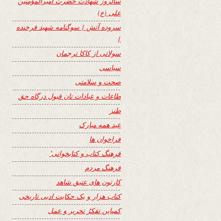
سالروز شهادت حضرت امیرالمؤمنین
علی (ع)
سروده آتش { سوگنامه شهید فرخنده
}
سولاتی از کاکا ترجمان
سیاسی
صحت و سلامتی
طاعات و عبادات تان قبول درگاه حق
طنز
عید همه مبارک
فراخوان ها
فرهنگ کتاب و کتابخوانی٬
فرهنگ مردم
کارتون های عتیق شاهد
کتاب هزار و یک حکایت ادبی تاریخی
کمپاین تفکرُ تحریر و عمل