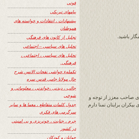
فوتی
پیامهای تبریکی
پیشنهادات ، انتقادات و خواسته های
هموطنان
گار باشید.
تجلیل از کانون های فرهنگی
تحلیل های سیاسی – اجتماعی
تحلیل های سیاسی ، اجتماعی ،
فرهنگی.
تکملهء حواشی نفحات الانس شرح
حال مولانا جامی قدس سره
جالب ، دیدنی ،خواندنی ، معلوماتی و
شوخی
ی صاحب معزز از توجه و
جدول کلمات متقاطع ، معما ها و سایر
یکران برایتان تمنا دارم
سرگرمی های فکری
جرم ، جنایت ، خونریزی و بی امنیتی
در کشور
جوانان و کودکان