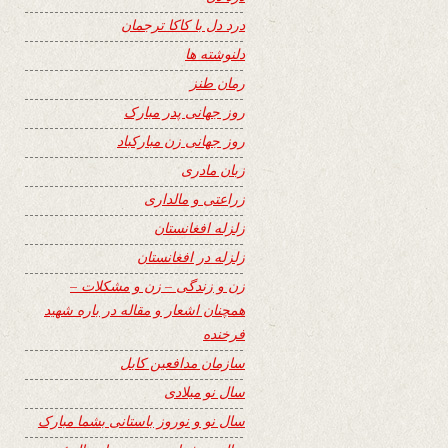
درد دل با کاکا ترجمان
دلنوشته ها
رمان طنز
روز جهانی پدر مبارک
روز جهانی زن مبارکباد
زبان مادری
زراعتی و مالداری
زلزله افغانستان
زلزله در افغانستان
زن و زندگی – زن و مشکلات –
همچنان اشعار و مقاله در باره شهید
فرخنده
سازمان مدافعین کابل
سال نو میلادی
سال نو و نوروز باستانی بشما مبارک