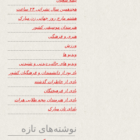
هجدهمین سال نشراتی ۲۴ ساعت
هشتم مارچ روز جهانی زن مبارک
هنرمندان موسیقی کشور
هنری و فرهنگی
ورزش
ویدیو ها
ویدیو های جالب دیدنی و شنیدنی
یاد بود از دانشمندان و فرهنگیان کشور
یادی از خاطرات گذشته
یادی از فرهیختگان
یادی از هنرمندان پنجه طلایی هرات
یلدای تان مبارک
نوشته‌های تازه