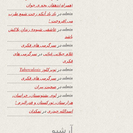
(همراه)،دهقان بچه ی جوان
admin
در
یاد باد آنکه رخت شمع طرب
می افروخت !
admin
در
عاشقی شیوهء رندانِ بلاکش
باشد
admin
در
سرگرمی های فکری
غلام جیلانی غیاثی
در
سرگرمی های
فکری
admin
در
توبرکلوز Tuberculosis
admin
در
سرگرمی های فکری
admin
در
صحبت پیران
admin
در
لوی پشتونستان، خراسان،
هزارستان، تورکستان و فدرالیزم !
اسدالله حیدری
در
نمکدان
آرشیو