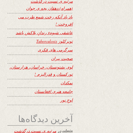
مرثیه ی نسبت درگذشت
(همراه)،دهقان بچه ی جوان
یاد باد آنکه رخت شمع طرب می
افروخت !
عاشقی شیوهء رندانِ بلاکش باشد
توبرکلوز Tuberculosis
سرگرمی های فکری
صحبت پیران
لوی پشتونستان، خراسان، هزارستان،
تورکستان و فدرالیزم !
نمکدان
جامعه هنری افغانستان
اوجِ نور
آخرین دیدگاه‌ها
admin
در
مرثیه ی نسبت درگذشت