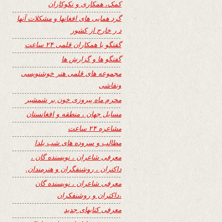
کمک، همکاری و نکوکاران
گرد همایی های افغانها و مشکلات آنها
د ر خارج از کشور
گفتگو با همکاران قلمی ۲۴ ساعت
گفتگو ها و گزارش ها
مجموعه های قلمی هنر خوشنویسی
ونقاشی
محرم ماه پیروزی خون بر شمشیر
مسایل جهان ، منطقه و افغانستان
مشاعره ۲۴ ساعت
مطالب و سروده های شب یلدا
معرفی شاعران ، نویسنده گان ،
داکتران ، روشنفگران و هنرمندان.
معرفی شاعران ، نویسنده گان
،داکتران و روشنفکران
معرفی کتابهای جدید