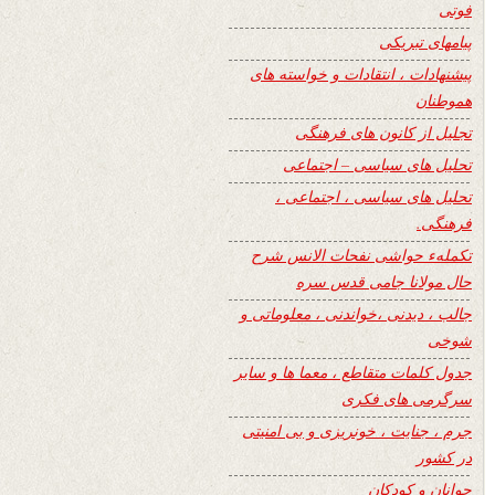
فوتی
پیامهای تبریکی
پیشنهادات ، انتقادات و خواسته های
هموطنان
تجلیل از کانون های فرهنگی
تحلیل های سیاسی – اجتماعی
تحلیل های سیاسی ، اجتماعی ،
فرهنگی.
تکملهء حواشی نفحات الانس شرح
حال مولانا جامی قدس سره
جالب ، دیدنی ،خواندنی ، معلوماتی و
شوخی
جدول کلمات متقاطع ، معما ها و سایر
سرگرمی های فکری
جرم ، جنایت ، خونریزی و بی امنیتی
در کشور
جوانان و کودکان