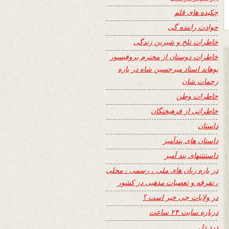
چکیده های قلم
حوادث راننده گی
خاطرات تلخ و شیرین زندگی
خاطرات دوستان از محترم پروفیسور
پوهاند استاد میرحسین شاه در باره
زحمات شان
خاطرات وطن
خاطراتی از فرهیختگان
داستان
داستان های پندآمیز
داستنتنهای پند آمیز
در باره زبان های ملی ، رسمی ، محلی
، تفرقه و تعصبات مذهبی در کشور
در ولایات چی خبر است ؟
درباره سایت ۲۴ ساعت
درد دل