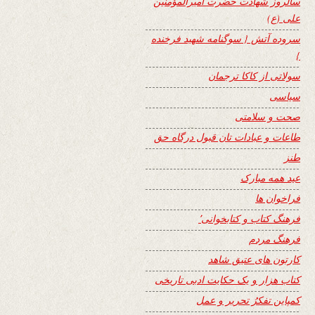
سالروز شهادت حضرت امیرالمؤمنین
علی (ع)
سروده آتش { سوگنامه شهید فرخنده
}
سولاتی از کاکا ترجمان
سیاسی
صحت و سلامتی
طاعات و عبادات تان قبول درگاه حق
طنز
عید همه مبارک
فراخوان ها
فرهنگ کتاب و کتابخوانی٬
فرهنگ مردم
کارتون های عتیق شاهد
کتاب هزار و یک حکایت ادبی تاریخی
کمپاین تفکرُ تحریر و عمل