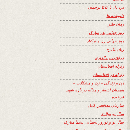
درد دل با کاکا ترجمان
دلنوشته ها
رمان طنز
روز جهانی پدر مبارک
روز جهانی زن مبارکباد
زبان مادری
زراعتی و مالداری
زلزله افغانستان
زلزله در افغانستان
زن و زندگی – زن و مشکلات –
همچنان اشعار و مقاله در باره شهید
فرخنده
سازمان مدافعین کابل
سال نو میلادی
سال نو و نوروز باستانی بشما مبارک