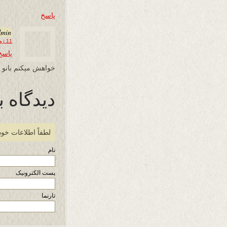
پاسخ
dmin
11 ژوئن 2024 در 05:27
پاسخ
خواهش میکنم بانو 
دیدگاه ب
لطفاً اطلاعات خود
نام
پست الکترونیک
تارنما