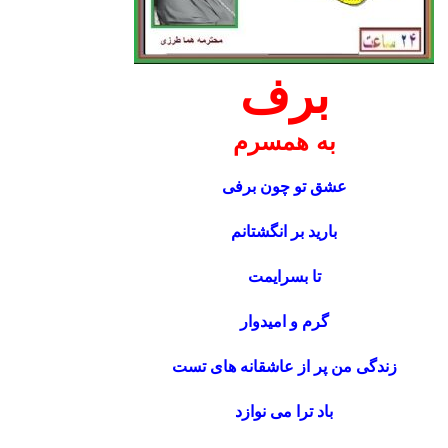
برف
به همسرم
عشق تو چون برفی
بارید بر انگشتانم
تا بسرایمت
گرم و امیدوار
زندگی من پر از عاشقانه های تست
باد ترا می نوازد