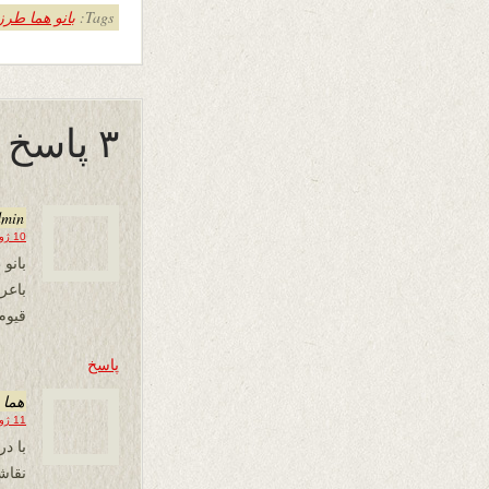
Tags:
بانو هما طر
۳ پاسخ به “برف”
dmin
10 ژوئن 2024 در 15:54
بانو
باع
قیوم
پاسخ
هما
11 ژوئن 2024 در 02:11
نقاش