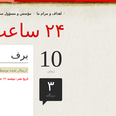
اهداف و مرام ما
مؤسس و مسؤول سا
۲۴ ساعت
10
برف
ارسال شده توسط admin د
ژوئن
تاریخ نشر: دوشنبه ۲۱ جوزا ( خرداد ) ۱۴۰۳ خورشیدی – ۱۰ جون ۲۰۲۴ میلادی – ملبورن – آسترالیا
۳
دیدگاه