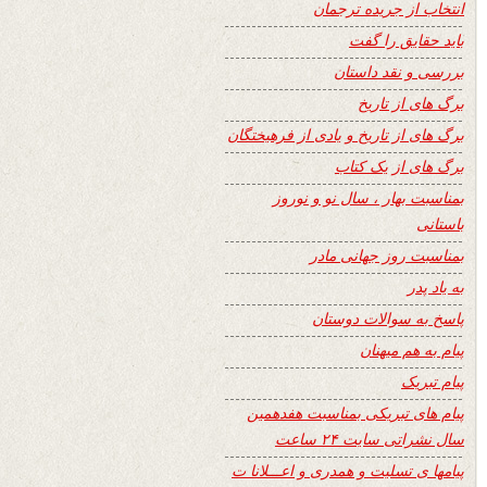
انتخاب از جریده ترجمان
باید حقایق را گفت
بررسی و نقد داستان
برگ های از تاریخ
برگ های از تاریخ و یادی از فرهیختگان
برگ های از یک کتاب
بمناسبت بهار ، سال نو و نوروز
باستانی
بمناسبت روز جهانی مادر
به یاد پدر
پاسخ به سوالات دوستان
پیام به هم میهنان
پیام تبریک
پیام های تبریکی بمناسبت هفدهمین
سال نشراتی سایت ۲۴ ساعت
پیامها ی تسلیت و همدری و اعـــلانا ت