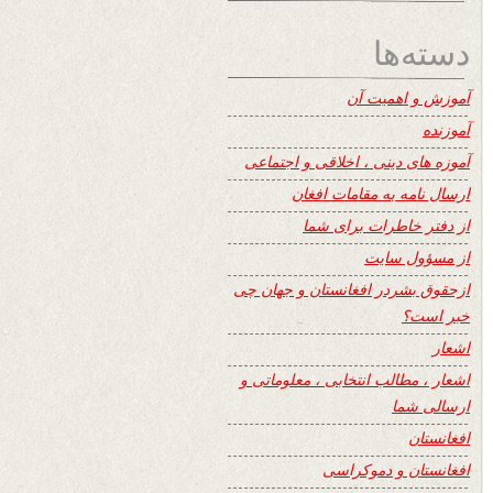
دسته‌ها
آموزش و اهمیت آن
آموزنده
آموزه های دینی ، اخلاقی و اجتماعی
ارسال نامه به مقامات افغان
از دفتر خاطرات برای شما
از مسؤول سایت
ازحقوق بشردر افغانستان و جهان چی
خبر است؟
اشعار
اشعار ، مطالب انتخابی ، معلوماتی و
ارسالی شما
افغانستان
افغانستان و دموکراسی