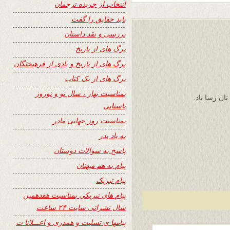
انتخاب از جریده ترجمان
باید حقایق را گفت
بررسی و نقد داستان
برگ های از تاریخ
برگ های از تاریخ و یادی از فرهیختگان
برگ های از یک کتاب
بمناسبت بهار ، سال نو و نوروز
تان رسا باد.
باستانی
بمناسبت روز جهانی مادر
به یاد پدر
پاسخ به سوالات دوستان
پیام به هم میهنان
پیام تبریک
پیام های تبریکی بمناسبت هفدهمین
سال نشراتی سایت ۲۴ ساعت
پیامها ی تسلیت و همدری و اعـــلانا ت