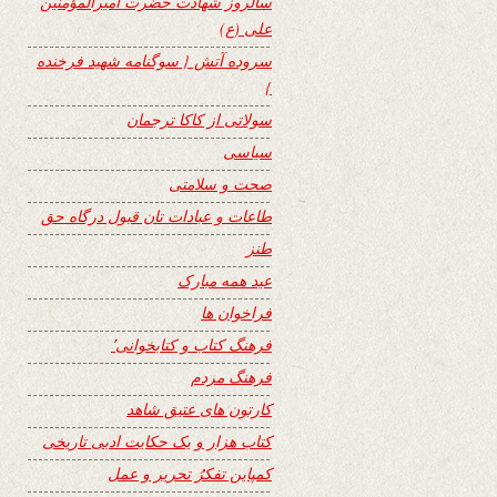
سالروز شهادت حضرت امیرالمؤمنین
علی (ع)
سروده آتش { سوگنامه شهید فرخنده
}
سولاتی از کاکا ترجمان
سیاسی
صحت و سلامتی
طاعات و عبادات تان قبول درگاه حق
طنز
عید همه مبارک
فراخوان ها
فرهنگ کتاب و کتابخوانی٬
فرهنگ مردم
کارتون های عتیق شاهد
کتاب هزار و یک حکایت ادبی تاریخی
کمپاین تفکرُ تحریر و عمل