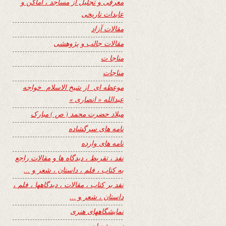
معرفی و تجلیل از مساجد ، اماکن و
عابدات تاریخی
مقالات آزاد
مقالات جالب و پژوهشی
مناجا ت
مناجات
موعظه ای از شیخ الاسلام خواجه
عبدالله « انصاری »
میلاد حضرت محمد ( ص ) مبارک
نامه های سرگشاده
نامه های وارده
نفد ، تقریظ ، دیدگاه ها و مقالات راجع
به کتاب ، فلم ، داستان ، شعر و …
نفد بر کتاب ، مقالات ، دیدگاهها ، فلم ،
داستان ، شعر و …
نمایشگاههای هنری
نیمه شعبان