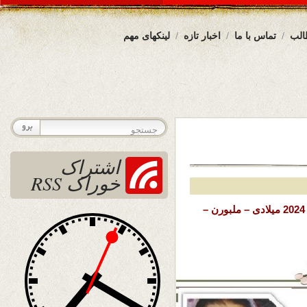
الب
تماس با ما
اخبار تازه
لینکهای مهم
اشتراک
خوراک RSS
26 می 2024 میلادی – ملبورن –