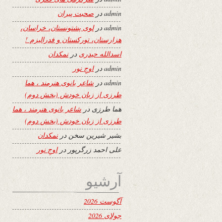
admin
در
صحبت پیران
admin
در
لوی پشتونستان، خراسان،
هزارستان، تورکستان و فدرالیزم !
اسدالله حیدری
در
نمکدان
admin
در
اوجِ نور
admin
در
شاعر بانوی هنرمند ، هما
طرزی از زبان خودش (بخش دوم)
هما طرزی
در
شاعر بانوی هنرمند ، هما
طرزی از زبان خودش (بخش دوم)
بشیر شیرین سخن
در
نمکدان
علی احمد زرگرپور
در
اوجِ نور
آرشیو
آگوست 2026
جولای 2026