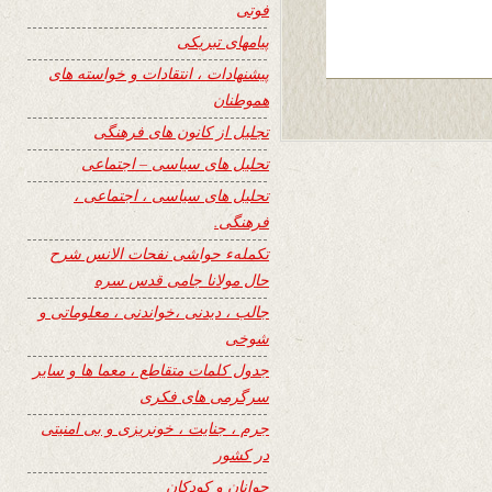
فوتی
پیامهای تبریکی
پیشنهادات ، انتقادات و خواسته های
هموطنان
تجلیل از کانون های فرهنگی
تحلیل های سیاسی – اجتماعی
تحلیل های سیاسی ، اجتماعی ،
فرهنگی.
تکملهء حواشی نفحات الانس شرح
حال مولانا جامی قدس سره
جالب ، دیدنی ،خواندنی ، معلوماتی و
شوخی
جدول کلمات متقاطع ، معما ها و سایر
سرگرمی های فکری
جرم ، جنایت ، خونریزی و بی امنیتی
در کشور
جوانان و کودکان