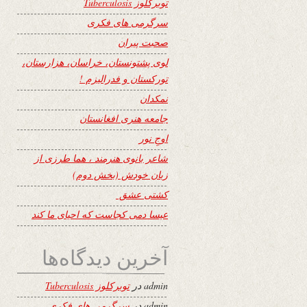
توبرکلوز Tuberculosis
سرگرمی های فکری
صحبت پیران
لوی پشتونستان، خراسان، هزارستان،
تورکستان و فدرالیزم !
نمکدان
جامعه هنری افغانستان
اوجِ نور
شاعر بانوی هنرمند ، هما طرزی از
زبان خودش (بخش دوم)
کشتی عشق
عیسا دمی کجاست که احیای ما کند
آخرین دیدگاه‌ها
admin
در
توبرکلوز Tuberculosis
admin
در
سرگرمی های فکری