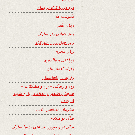
درد دل با کاکا ترجمان
دلنوشته ها
رمان طنز
روز جهانی پدر مبارک
روز جهانی زن مبارکباد
زبان مادری
زراعتی و مالداری
زلزله افغانستان
زلزله در افغانستان
زن و زندگی – زن و مشکلات –
همچنان اشعار و مقاله در باره شهید
فرخنده
سازمان مدافعین کابل
سال نو میلادی
سال نو و نوروز باستانی بشما مبارک