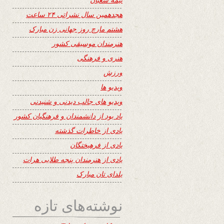
هجدهمین سال نشراتی ۲۴ ساعت
هشتم مارچ روز جهانی زن مبارک
هنرمندان موسیقی کشور
هنری و فرهنگی
ورزش
ویدیو ها
ویدیو های جالب دیدنی و شنیدنی
یاد بود از دانشمندان و فرهنگیان کشور
یادی از خاطرات گذشته
یادی از فرهیختگان
یادی از هنرمندان پنجه طلایی هرات
یلدای تان مبارک
نوشته‌های تازه