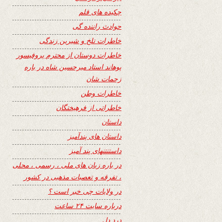
چکیده های قلم
حوادث راننده گی
خاطرات تلخ و شیرین زندگی
خاطرات دوستان از محترم پروفیسور
پوهاند استاد میرحسین شاه در باره
زحمات شان
خاطرات وطن
خاطراتی از فرهیختگان
داستان
داستان های پندآمیز
داستنتنهای پند آمیز
در باره زبان های ملی ، رسمی ، محلی
، تفرقه و تعصبات مذهبی در کشور
در ولایات چی خبر است ؟
درباره سایت ۲۴ ساعت
درد دل