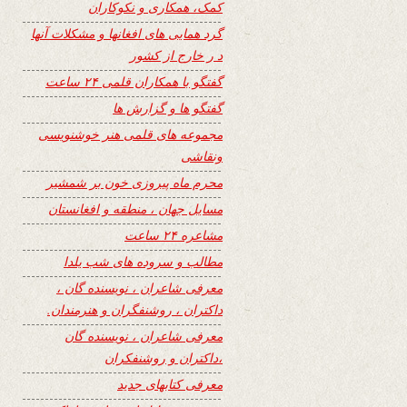
کمک، همکاری و نکوکاران
گرد همایی های افغانها و مشکلات آنها
د ر خارج از کشور
گفتگو با همکاران قلمی ۲۴ ساعت
گفتگو ها و گزارش ها
مجموعه های قلمی هنر خوشنویسی
ونقاشی
محرم ماه پیروزی خون بر شمشیر
مسایل جهان ، منطقه و افغانستان
مشاعره ۲۴ ساعت
مطالب و سروده های شب یلدا
معرفی شاعران ، نویسنده گان ،
داکتران ، روشنفگران و هنرمندان.
معرفی شاعران ، نویسنده گان
،داکتران و روشنفکران
معرفی کتابهای جدید