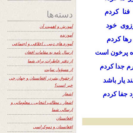
فنا کردم
دسته‌ها
رزوی خود
آموزش و اهمیت آن
آموزنده
رها کردم
آموزه های دینی ، اخلاقی و اجتماعی
ره پرخون است
ارسال نامه به مقامات افغان
از دفتر خاطرات برای شما
رم جدا کردم
از مسؤول سایت
ازحقوق بشردر افغانستان و جهان چی
 یار باشد
خبر است؟
د جفا کردم
اشعار
اشعار ، مطالب انتخابی ، معلوماتی و
ارسالی شما
افغانستان
افغانستان و دموکراسی