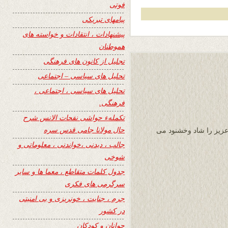
فوتی
پیامهای تبریکی
پیشنهادات ، انتقادات و خواسته های
هموطنان
تجلیل از کانون های فرهنگی
تحلیل های سیاسی – اجتماعی
تحلیل های سیاسی ، اجتماعی ،
فرهنگی.
تکملهء حواشی نفحات الانس شرح
حال مولانا جامی قدس سره
 عزیز را شاد وخشنود می
جالب ، دیدنی ،خواندنی ، معلوماتی و
شوخی
جدول کلمات متقاطع ، معما ها و سایر
سرگرمی های فکری
جرم ، جنایت ، خونریزی و بی امنیتی
در کشور
جوانان و کودکان