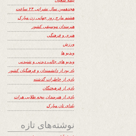
هجدهمین سال نشراتی ۲۴ ساعت
هشتم مارچ روز جهانی زن مبارک
هنرمندان موسیقی کشور
هنری و فرهنگی
ورزش
ویدیو ها
ویدیو های جالب دیدنی و شنیدنی
یاد بود از دانشمندان و فرهنگیان کشور
یادی از خاطرات گذشته
یادی از فرهیختگان
یادی از هنرمندان پنجه طلایی هرات
یلدای تان مبارک
نوشته‌های تازه