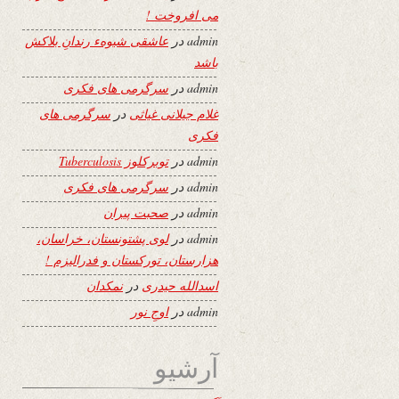
می افروخت !
admin
در
عاشقی شیوهء رندانِ بلاکش
باشد
admin
در
سرگرمی های فکری
غلام جیلانی غیاثی
در
سرگرمی های
فکری
admin
در
توبرکلوز Tuberculosis
admin
در
سرگرمی های فکری
admin
در
صحبت پیران
admin
در
لوی پشتونستان، خراسان،
هزارستان، تورکستان و فدرالیزم !
اسدالله حیدری
در
نمکدان
admin
در
اوجِ نور
آرشیو