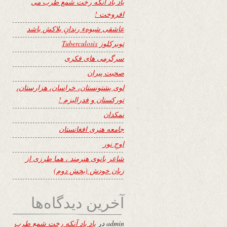
یاد باد آنکه رخت شمع طرب می
افروخت !
عاشقی شیوهء رندانِ بلاکش باشد
توبرکلوز Tuberculosis
سرگرمی های فکری
صحبت پیران
لوی پشتونستان، خراسان، هزارستان،
تورکستان و فدرالیزم !
نمکدان
جامعه هنری افغانستان
اوجِ نور
شاعر بانوی هنرمند ، هما طرزی از
زبان خودش (بخش دوم)
آخرین دیدگاه‌ها
admin
در
یاد باد آنکه رخت شمع طرب