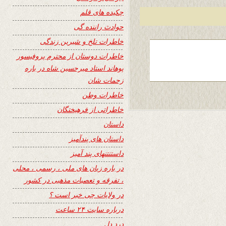
چکیده های قلم
حوادث راننده گی
خاطرات تلخ و شیرین زندگی
خاطرات دوستان از محترم پروفیسور
پوهاند استاد میرحسین شاه در باره
زحمات شان
خاطرات وطن
خاطراتی از فرهیختگان
داستان
داستان های پندآمیز
داستنتنهای پند آمیز
در باره زبان های ملی ، رسمی ، محلی
، تفرقه و تعصبات مذهبی در کشور
در ولایات چی خبر است ؟
درباره سایت ۲۴ ساعت
درد دل