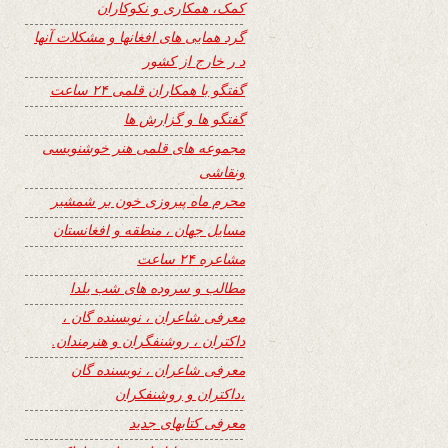
کمک، همکاری و نکوکاران
گرد همایی های افغانها و مشکلات آنها
د ر خارج از کشور
گفتگو با همکاران قلمی ۲۴ ساعت
گفتگو ها و گزارش ها
مجموعه های قلمی هنر خوشنویسی
ونقاشی
محرم ماه پیروزی خون بر شمشیر
مسایل جهان ، منطقه و افغانستان
مشاعره ۲۴ ساعت
مطالب و سروده های شب یلدا
معرفی شاعران ، نویسنده گان ،
داکتران ، روشنفگران و هنرمندان.
معرفی شاعران ، نویسنده گان
،داکتران و روشنفکران
معرفی کتابهای جدید