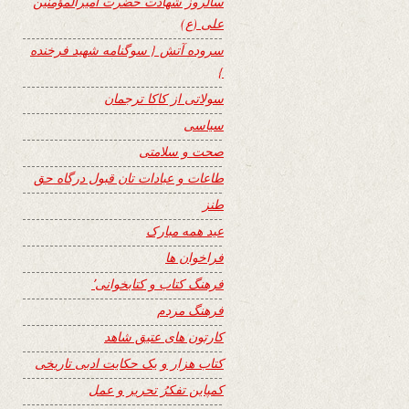
سالروز شهادت حضرت امیرالمؤمنین
علی (ع)
سروده آتش { سوگنامه شهید فرخنده
}
سولاتی از کاکا ترجمان
سیاسی
صحت و سلامتی
طاعات و عبادات تان قبول درگاه حق
طنز
عید همه مبارک
فراخوان ها
فرهنگ کتاب و کتابخوانی٬
فرهنگ مردم
کارتون های عتیق شاهد
کتاب هزار و یک حکایت ادبی تاریخی
کمپاین تفکرُ تحریر و عمل