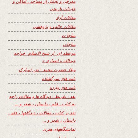
معرفی و تجلیل از مساجد ، اماکن و
عابدات تاریخی
مقالات آزاد
مقالات جالب و پژوهشی
مناجا ت
مناجات
موعظه ای از شیخ الاسلام خواجه
عبدالله « انصاری »
میلاد حضرت محمد ( ص ) مبارک
نامه های سرگشاده
نامه های وارده
نفد ، تقریظ ، دیدگاه ها و مقالات راجع
به کتاب ، فلم ، داستان ، شعر و …
نفد بر کتاب ، مقالات ، دیدگاهها ، فلم ،
داستان ، شعر و …
نمایشگاههای هنری
نیمه شعبان