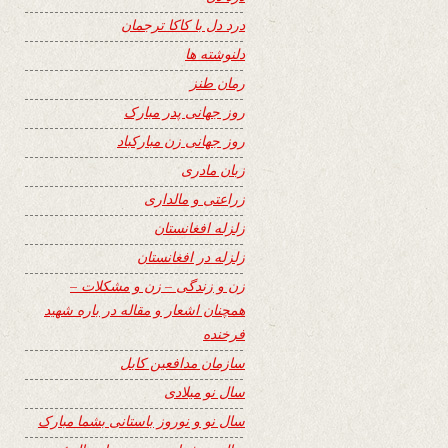
درد دل با کاکا ترجمان
دلنوشته ها
رمان طنز
روز جهانی پدر مبارک
روز جهانی زن مبارکباد
زبان مادری
زراعتی و مالداری
زلزله افغانستان
زلزله در افغانستان
زن و زندگی – زن و مشکلات –
همچنان اشعار و مقاله در باره شهید
فرخنده
سازمان مدافعین کابل
سال نو میلادی
سال نو و نوروز باستانی بشما مبارک