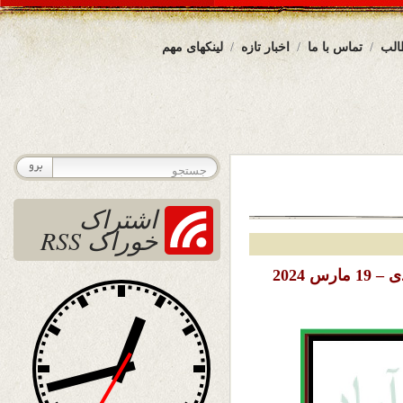
الب
تماس با ما
اخبار تازه
لینکهای مهم
اشتراک
خوراک RSS
تاریخ نشر: سه شنبه 29 حوت (اسفند) 1402 خورشیدی – 19 مارس 2024