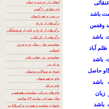
عنقائی
انتخاب از جریده ترجمان
باید حقایق را گفت
د
مت باش
بررسی و نقد داستان
برگ های از تاریخ
د وقفس
برگ های از تاریخ و یادی از فرهیختگان
 باشد
برگ های از یک کتاب
بمناسبت بهار ، سال نو و نوروز
ظلم آباد
باستانی
بمناسبت روز جهانی مادر
ت باشد
به یاد پدر
او حاصل
پاسخ به سوالات دوستان
پیام به هم میهنان
 باشد
پیام تبریک
 زبان
پیام های تبریکی بمناسبت هفدهمین
سال نشراتی سایت ۲۴ ساعت
 باشد
پیامها ی تسلیت و همدری و اعـــلانا ت