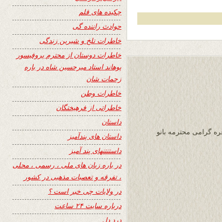
چکیده های قلم
حوادث راننده گی
خاطرات تلخ و شیرین زندگی
خاطرات دوستان از محترم پروفیسور
پوهاند استاد میرحسین شاه در باره
زحمات شان
خاطرات وطن
خاطراتی از فرهیختگان
داستان
ره گرامی محترمه بانو
داستان های پندآمیز
داستنتنهای پند آمیز
در باره زبان های ملی ، رسمی ، محلی
، تفرقه و تعصبات مذهبی در کشور
در ولایات چی خبر است ؟
درباره سایت ۲۴ ساعت
درد دل