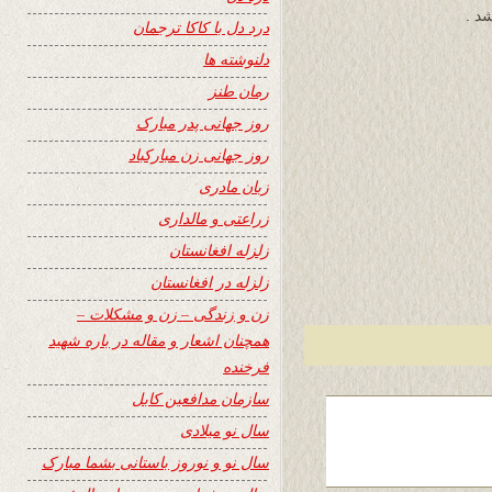
د .
درد دل با کاکا ترجمان
دلنوشته ها
رمان طنز
روز جهانی پدر مبارک
روز جهانی زن مبارکباد
زبان مادری
زراعتی و مالداری
زلزله افغانستان
زلزله در افغانستان
زن و زندگی – زن و مشکلات –
همچنان اشعار و مقاله در باره شهید
فرخنده
سازمان مدافعین کابل
سال نو میلادی
سال نو و نوروز باستانی بشما مبارک