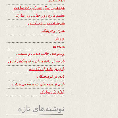
هجدهمین سال نشراتی ۲۴ ساعت
هشتم مارچ روز جهانی زن مبارک
هنرمندان موسیقی کشور
هنری و فرهنگی
ورزش
ویدیو ها
ویدیو های جالب دیدنی و شنیدنی
یاد بود از دانشمندان و فرهنگیان کشور
یادی از خاطرات گذشته
یادی از فرهیختگان
یادی از هنرمندان پنجه طلایی هرات
یلدای تان مبارک
نوشته‌های تازه