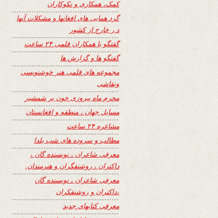
کمک، همکاری و نکوکاران
گرد همایی های افغانها و مشکلات آنها
د ر خارج از کشور
گفتگو با همکاران قلمی ۲۴ ساعت
گفتگو ها و گزارش ها
مجموعه های قلمی هنر خوشنویسی
ونقاشی
محرم ماه پیروزی خون بر شمشیر
مسایل جهان ، منطقه و افغانستان
مشاعره ۲۴ ساعت
مطالب و سروده های شب یلدا
معرفی شاعران ، نویسنده گان ،
داکتران ، روشنفگران و هنرمندان.
معرفی شاعران ، نویسنده گان
،داکتران و روشنفکران
معرفی کتابهای جدید