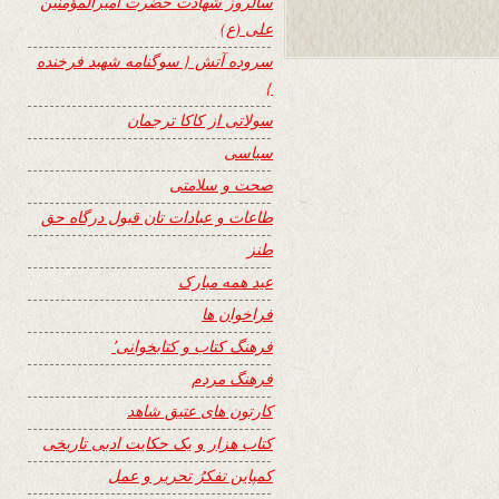
سالروز شهادت حضرت امیرالمؤمنین
علی (ع)
سروده آتش { سوگنامه شهید فرخنده
}
سولاتی از کاکا ترجمان
سیاسی
صحت و سلامتی
طاعات و عبادات تان قبول درگاه حق
طنز
عید همه مبارک
فراخوان ها
فرهنگ کتاب و کتابخوانی٬
فرهنگ مردم
کارتون های عتیق شاهد
کتاب هزار و یک حکایت ادبی تاریخی
کمپاین تفکرُ تحریر و عمل