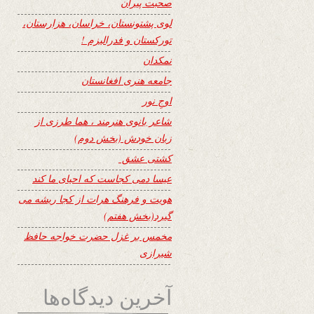
صحبت پیران
لوی پشتونستان، خراسان، هزارستان،
تورکستان و فدرالیزم !
نمکدان
جامعه هنری افغانستان
اوجِ نور
شاعر بانوی هنرمند ، هما طرزی از
زبان خودش (بخش دوم)
کشتی عشق
عیسا دمی کجاست که احیای ما کند
هویت و فرهنگ هرات از کجا ریشه می
گیرد(بخش هفتم)
مخمس بر غزل حضرت خواجه حافظ
شیرازی
آخرین دیدگاه‌ها