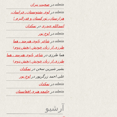
admin
در
صحبت پیران
admin
در
لوی پشتونستان، خراسان،
هزارستان، تورکستان و فدرالیزم !
اسدالله حیدری
در
نمکدان
admin
در
اوجِ نور
admin
در
شاعر بانوی هنرمند ، هما
طرزی از زبان خودش (بخش دوم)
هما طرزی
در
شاعر بانوی هنرمند ، هما
طرزی از زبان خودش (بخش دوم)
بشیر شیرین سخن
در
نمکدان
علی احمد زرگرپور
در
اوجِ نور
admin
در
نمکدان
admin
در
جامعه هنری افغانستان
آرشیو