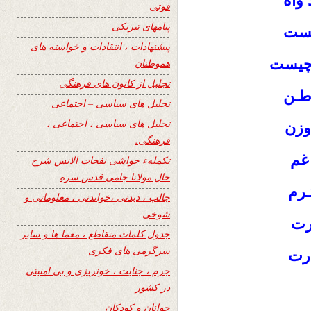
 وآه
فوتی
پیامهای تبریکی
یست
پیشنهادات ، انتقادات و خواسته های
رچیست
هموطنان
تجلیل از کانون های فرهنگی
وطـن
تحلیل های سیاسی – اجتماعی
تحلیل های سیاسی ، اجتماعی ،
وزن
فرهنگی.
 غم
تکملهء حواشی نفحات الانس شرح
حال مولانا جامی قدس سره
ـرم
جالب ، دیدنی ،خواندنی ، معلوماتی و
شوخی
رت
جدول کلمات متقاطع ، معما ها و سایر
سرگرمی های فکری
درت
جرم ، جنایت ، خونریزی و بی امنیتی
در کشور
جوانان و کودکان