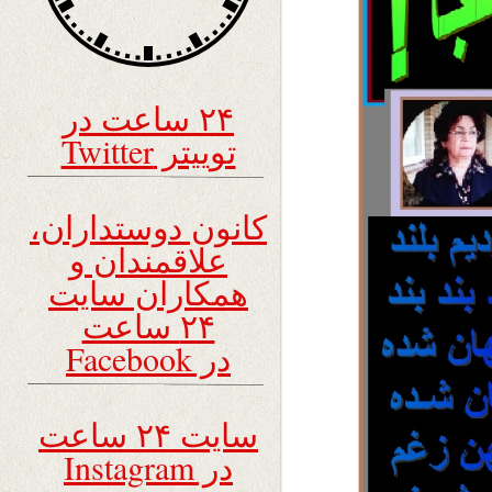
۲۴ ساعت در
توییتر Twitter
کانون دوستداران،
علاقمندان و
همکاران سایت
۲۴ ساعت
در Facebook
سایت ۲۴ ساعت
در Instagram