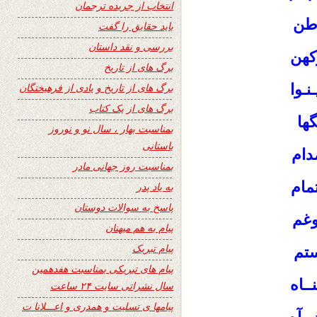
انتخاب از جریده ترجمان
وطن
باید حقایق را گفت
بررسی و نقد داستان
کهن
برگ های از تاریخ
نـوا
برگ های از تاریخ و یادی از فرهیختگان
برگ های از یک کتاب
گها
بمناسبت بهار ، سال نو و نوروز
باستانی
دام
بمناسبت روز جهانی مادر
مام
به یاد پدر
پاسخ به سوالات دوستان
وغم
پیام به هم میهنان
پیام تبریک
ستم
پیام های تبریکی بمناسبت هفدهمین
ــاه
سال نشراتی سایت ۲۴ ساعت
پیامها ی تسلیت و همدری و اعـــلانا ت