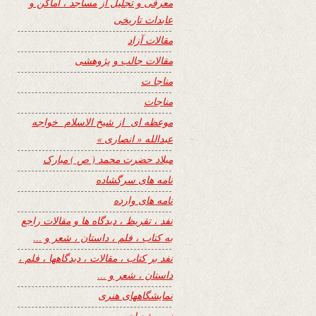
معرفی و تجلیل از مساجد ، اماکن و
عابدات تاریخی
مقالات آزاد
مقالات جالب و پژوهشی
مناجا ت
مناجات
موعظه ای از شیخ الاسلام خواجه
عبدالله « انصاری »
میلاد حضرت محمد ( ص ) مبارک
نامه های سرگشاده
نامه های وارده
نفد ، تقریظ ، دیدگاه ها و مقالات راجع
به کتاب ، فلم ، داستان ، شعر و …
نفد بر کتاب ، مقالات ، دیدگاهها ، فلم ،
داستان ، شعر و …
نمایشگاههای هنری
نیمه شعبان