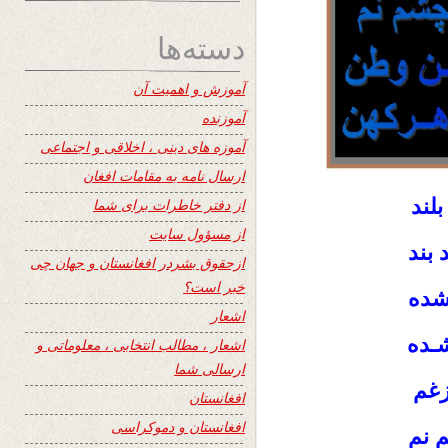
دسته‌ها
آموزش و اهمیت آن
آموزنده
آموزه های دینی ، اخلاقی و اجتماعی
ارسال نامه به مقامات افغان
لند
از دفتر خاطرات برای شما
از مسؤول سایت
 بند
ازحقوق بشردر افغانستان و جهان چی
خبر است؟
شده
اشعار
شـده
اشعار ، مطالب انتخابی ، معلوماتی و
ارسالی شما
زغم
افغانستان
افغانستان و دموکراسی
 نم