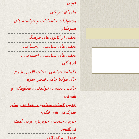
فوتی
پیامهای تبریکی
پیشنهادات ، انتقادات و خواسته های
هموطنان
تجلیل از کانون های فرهنگی
تحلیل های سیاسی – اجتماعی
تحلیل های سیاسی ، اجتماعی ،
فرهنگی.
تکملهء حواشی نفحات الانس شرح
حال مولانا جامی قدس سره
جالب ، دیدنی ،خواندنی ، معلوماتی و
شوخی
جدول کلمات متقاطع ، معما ها و سایر
سرگرمی های فکری
جرم ، جنایت ، خونریزی و بی امنیتی
در کشور
جوانان و کودکان