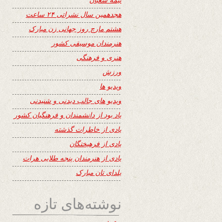
هجدهمین سال نشراتی ۲۴ ساعت
هشتم مارچ روز جهانی زن مبارک
هنرمندان موسیقی کشور
هنری و فرهنگی
ورزش
ویدیو ها
ویدیو های جالب دیدنی و شنیدنی
یاد بود از دانشمندان و فرهنگیان کشور
یادی از خاطرات گذشته
یادی از فرهیختگان
یادی از هنرمندان پنجه طلایی هرات
یلدای تان مبارک
نوشته‌های تازه