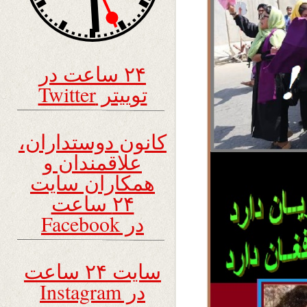
۲۴ ساعت در
توییتر Twitter
کانون دوستداران،
علاقمندان و
همکاران سایت
۲۴ ساعت
در Facebook
سایت ۲۴ ساعت
در Instagram