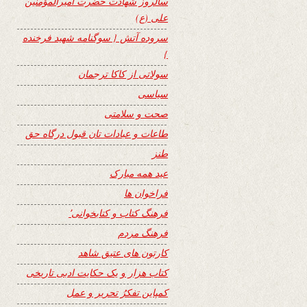
سالروز شهادت حضرت امیرالمؤمنین
علی (ع)
سروده آتش { سوگنامه شهید فرخنده
}
سولاتی از کاکا ترجمان
سیاسی
صحت و سلامتی
طاعات و عبادات تان قبول درگاه حق
طنز
عید همه مبارک
فراخوان ها
فرهنگ کتاب و کتابخوانی٬
فرهنگ مردم
کارتون های عتیق شاهد
کتاب هزار و یک حکایت ادبی تاریخی
کمپاین تفکرُ تحریر و عمل