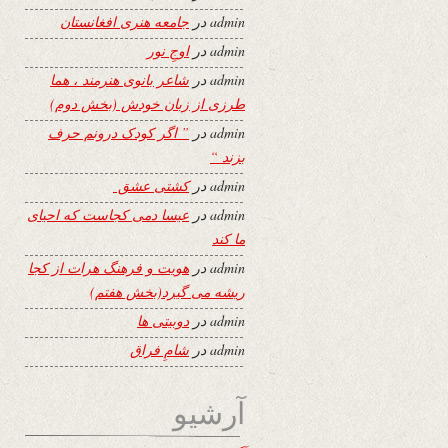
admin
در
جامعه هنری افغانستان
admin
در
اوجِ نور
admin
در
شاعر بانوی هنرمند ، هما
طرزی از زبان خودش (بخش دوم)
admin
در
” اگر کودک درونم حرف
بزند “
admin
در
کشتی عشق
admin
در
عیسا دمی کجاست که احیای
ما کند
admin
در
هویت و فرهنگ هرات از کجا
ریشه می گیرد(بخش هفتم)
admin
در
دوبیتی ها
admin
در
شامِ فراق
آرشیو