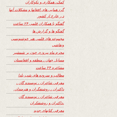
کمک، همکاری و نکوکاران
گرد همایی های افغانها و مشکلات آنها
د ر خارج از کشور
گفتگو با همکاران قلمی ۲۴ ساعت
گفتگو ها و گزارش ها
مجموعه های قلمی هنر خوشنویسی
ونقاشی
محرم ماه پیروزی خون بر شمشیر
مسایل جهان ، منطقه و افغانستان
مشاعره ۲۴ ساعت
مطالب و سروده های شب یلدا
معرفی شاعران ، نویسنده گان ،
داکتران ، روشنفگران و هنرمندان.
معرفی شاعران ، نویسنده گان
،داکتران و روشنفکران
معرفی کتابهای جدید