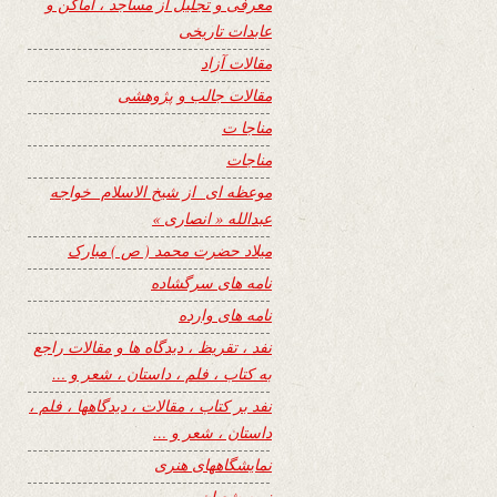
معرفی و تجلیل از مساجد ، اماکن و
عابدات تاریخی
مقالات آزاد
مقالات جالب و پژوهشی
مناجا ت
مناجات
موعظه ای از شیخ الاسلام خواجه
عبدالله « انصاری »
میلاد حضرت محمد ( ص ) مبارک
نامه های سرگشاده
نامه های وارده
نفد ، تقریظ ، دیدگاه ها و مقالات راجع
به کتاب ، فلم ، داستان ، شعر و …
نفد بر کتاب ، مقالات ، دیدگاهها ، فلم ،
داستان ، شعر و …
نمایشگاههای هنری
نیمه شعبان