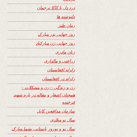
درد دل با کاکا ترجمان
دلنوشته ها
رمان طنز
روز جهانی پدر مبارک
روز جهانی زن مبارکباد
زبان مادری
زراعتی و مالداری
زلزله افغانستان
زلزله در افغانستان
زن و زندگی – زن و مشکلات –
همچنان اشعار و مقاله در باره شهید
فرخنده
سازمان مدافعین کابل
سال نو میلادی
سال نو و نوروز باستانی بشما مبارک