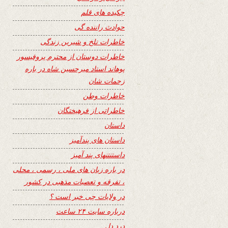
چکیده های قلم
حوادث راننده گی
خاطرات تلخ و شیرین زندگی
خاطرات دوستان از محترم پروفیسور
پوهاند استاد میرحسین شاه در باره
زحمات شان
خاطرات وطن
خاطراتی از فرهیختگان
داستان
داستان های پندآمیز
داستنتنهای پند آمیز
در باره زبان های ملی ، رسمی ، محلی
، تفرقه و تعصبات مذهبی در کشور
در ولایات چی خبر است ؟
درباره سایت ۲۴ ساعت
درد دل