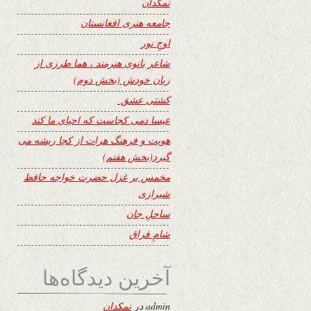
نمکدان
جامعه هنری افغانستان
اوجِ نور
شاعر بانوی هنرمند ، هما طرزی از
زبان خودش (بخش دوم)
کشتی عشق
عیسا دمی کجاست که احیای ما کند
هویت و فرهنگ هرات از کجا ریشه می
گیرد(بخش هفتم)
مخمس بر غزل حضرت خواجه حافظ
شیرازی
ساحلِ جان
شامِ فراق
آخرین دیدگاه‌ها
admin
در
نمکدان