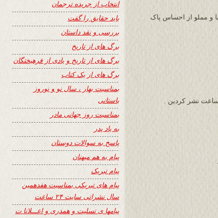
انتخاب از جریده ترجمان
با و مملو از احساس پاک
باید حقایق را گفت
بررسی و نقد داستان
برگ های از تاریخ
برگ های از تاریخ و یادی از فرهیختگان
برگ های از یک کتاب
بمناسبت بهار ، سال نو و نوروز
باستانی
بمناسبت روز جهانی مادر
به یاد پدر
پاسخ به سوالات دوستان
پیام به هم میهنان
پیام تبریک
پیام های تبریکی بمناسبت هفدهمین
سال نشراتی سایت ۲۴ ساعت
پیامها ی تسلیت و همدری و اعـــلانا ت