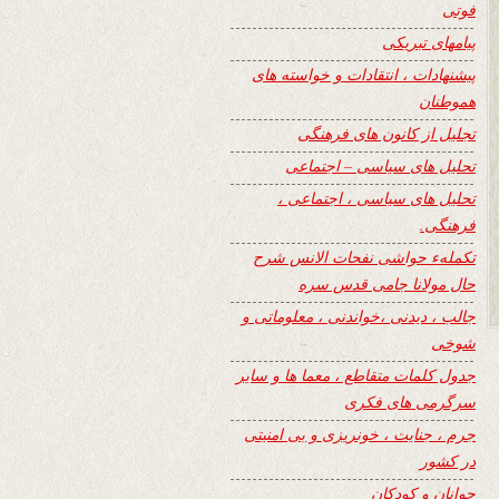
فوتی
پیامهای تبریکی
پیشنهادات ، انتقادات و خواسته های
هموطنان
تجلیل از کانون های فرهنگی
تحلیل های سیاسی – اجتماعی
تحلیل های سیاسی ، اجتماعی ،
فرهنگی.
تکملهء حواشی نفحات الانس شرح
حال مولانا جامی قدس سره
جالب ، دیدنی ،خواندنی ، معلوماتی و
شوخی
جدول کلمات متقاطع ، معما ها و سایر
سرگرمی های فکری
جرم ، جنایت ، خونریزی و بی امنیتی
در کشور
جوانان و کودکان