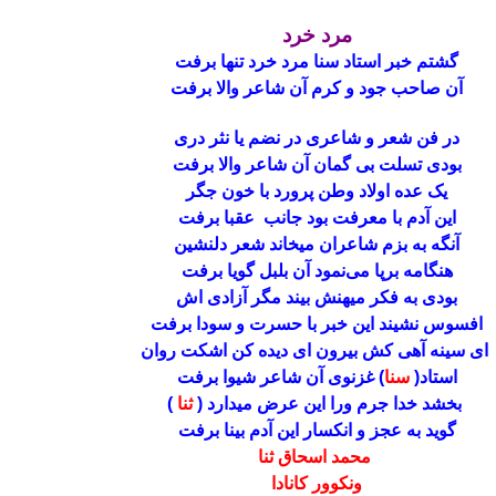
مرد خرد
گشتم خبر استاد سنا مرد خرد تنها برفت
آن صاحب جود و کرم آن شاعر والا برفت
در فن شعر و شاعری در نضم یا نثر دری
بودی تسلت بی گمان آن شاعر والا برفت
یک عده اولاد وطن پرورد با خون جگر
این آدم با معرفت بود جانب عقبا برفت
آنگه به بزم شاعران میخاند شعر دلنشین
هنگامه برپا می‌نمود آن بلبل گویا برفت
بودی به فکر‌ میهنش بیند مگر آزادی اش
افسوس نشیند این خبر با حسرت و سودا برفت
ای سینه آهی کش بیرون ای دیده کن اشکت روان
استاد(
سنا
) غزنوی آن شاعر شیوا برفت
بخشد خدا جرم ورا این عرض میدارد (
ثنا
)
گوید به عجز و انکسار این آدم بینا برفت
محمد اسحاق ثنا‌
ونکوور کانادا