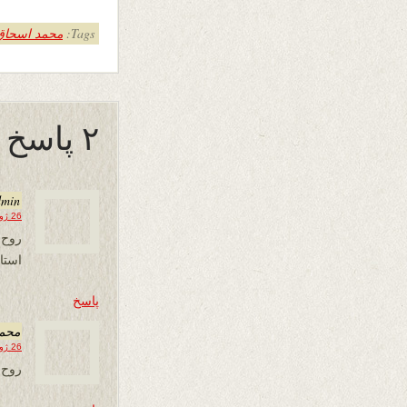
Tags:
محمد اسحاق "
۲ پاسخ به “مرد خرد ”
dmin
26 ژوئن 2021 در 11:58
روح 
استا
پاسخ
محم
26 ژوئن 2021 در 12:20
روح 