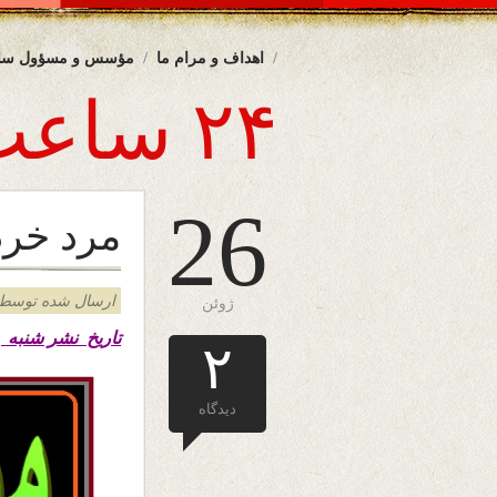
اهداف و مرام ما
مؤسس و مسؤول سا
۲۴ ساعت
26
مرد خر
ارسال شده توسط admin د
ژوئن
تاریخ نشر شنبه
۲
دیدگاه