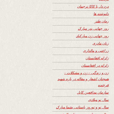
درد دل با کاکا ترجمان
دلنوشته ها
رمان طنز
روز جهانی پدر مبارک
روز جهانی زن مبارکباد
زبان مادری
زراعتی و مالداری
زلزله افغانستان
زلزله در افغانستان
زن و زندگی – زن و مشکلات –
همچنان اشعار و مقاله در باره شهید
فرخنده
سازمان مدافعین کابل
سال نو میلادی
سال نو و نوروز باستانی بشما مبارک