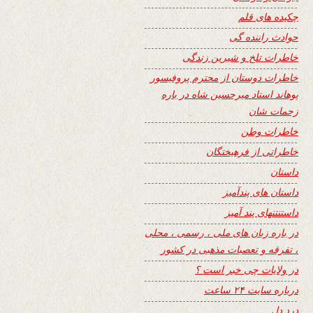
چکیده های قلم
حوادث راننده گی
خاطرات تلخ و شیرین زندگی
خاطرات دوستان از محترم پروفیسور
پوهاند استاد میرحسین شاه در باره
زحمات شان
خاطرات وطن
خاطراتی از فرهیختگان
داستان
داستان های پندآمیز
داستنتنهای پند آمیز
در باره زبان های ملی ، رسمی ، محلی
، تفرقه و تعصبات مذهبی در کشور
در ولایات چی خبر است ؟
درباره سایت ۲۴ ساعت
درد دل