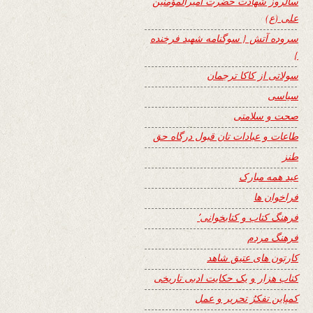
سالروز شهادت حضرت امیرالمؤمنین
علی (ع)
سروده آتش { سوگنامه شهید فرخنده
}
سولاتی از کاکا ترجمان
سیاسی
صحت و سلامتی
طاعات و عبادات تان قبول درگاه حق
طنز
عید همه مبارک
فراخوان ها
فرهنگ کتاب و کتابخوانی٬
فرهنگ مردم
کارتون های عتیق شاهد
کتاب هزار و یک حکایت ادبی تاریخی
کمپاین تفکرُ تحریر و عمل