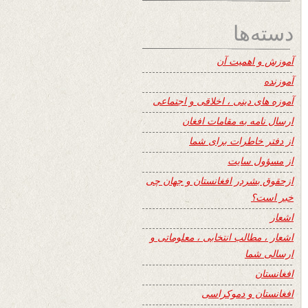
دسته‌ها
آموزش و اهمیت آن
آموزنده
آموزه های دینی ، اخلاقی و اجتماعی
ارسال نامه به مقامات افغان
از دفتر خاطرات برای شما
از مسؤول سایت
ازحقوق بشردر افغانستان و جهان چی
خبر است؟
اشعار
اشعار ، مطالب انتخابی ، معلوماتی و
ارسالی شما
افغانستان
افغانستان و دموکراسی