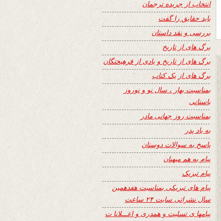
انتخاب از جریده ترجمان
باید حقایق را گفت
بررسی و نقد داستان
برگ های از تاریخ
برگ های از تاریخ و یادی از فرهیختگان
برگ های از یک کتاب
بمناسبت بهار ، سال نو و نوروز
باستانی
بمناسبت روز جهانی مادر
به یاد پدر
پاسخ به سوالات دوستان
پیام به هم میهنان
پیام تبریک
پیام های تبریکی بمناسبت هفدهمین
سال نشراتی سایت ۲۴ ساعت
پیامها ی تسلیت و همدری و اعـــلانا ت