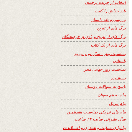
انتخاب از جریده ترجمان
باید حقایق را گفت
بررسی و نقد داستان
برگ های از تاریخ
برگ های از تاریخ و یادی از فرهیختگان
برگ های از یک کتاب
بمناسبت بهار ، سال نو و نوروز
باستانی
بمناسبت روز جهانی مادر
به یاد پدر
پاسخ به سوالات دوستان
پیام به هم میهنان
پیام تبریک
پیام های تبریکی بمناسبت هفدهمین
سال نشراتی سایت ۲۴ ساعت
پیامها ی تسلیت و همدری و اعـــلانا ت