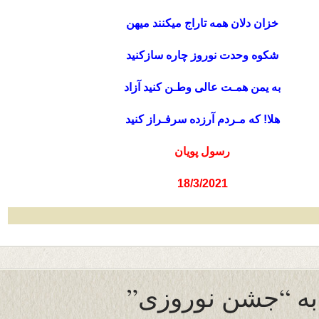
خزان دلان همه تاراج میکنند میهن
شکوه وحدت نوروز چاره سازکنید
به یمن همـت عالی وطـن کنید آزاد
هلا! که مـردم آرزده سرفـراز کنید
رسول پویان
18/3/2021