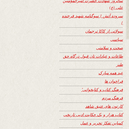
سالروز شهادت حضرت امیرالمؤمنین
علی (ع)
سروده آتش { سوگنامه شهید فرخنده
}
سولاتی از کاکا ترجمان
سیاسی
صحت و سلامتی
طاعات و عبادات تان قبول درگاه حق
طنز
عید همه مبارک
فراخوان ها
فرهنگ کتاب و کتابخوانی٬
فرهنگ مردم
کارتون های عتیق شاهد
کتاب هزار و یک حکایت ادبی تاریخی
کمپاین تفکرُ تحریر و عمل