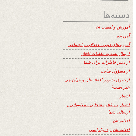
دسته‌ها
آموزش و اهمیت آن
آموزنده
آموزه های دینی ، اخلاقی و اجتماعی
ارسال نامه به مقامات افغان
از دفتر خاطرات برای شما
از مسؤول سایت
ازحقوق بشردر افغانستان و جهان چی
خبر است؟
اشعار
اشعار ، مطالب انتخابی ، معلوماتی و
ارسالی شما
افغانستان
افغانستان و دموکراسی