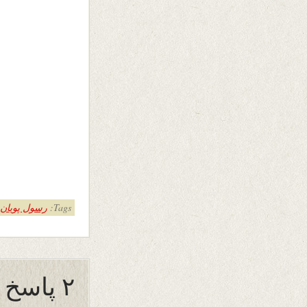
Tags:
رسول پویان
۲ پاسخ به “جشن نوروزی”