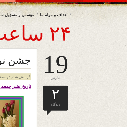
اهداف و مرام ما
مؤسس و مسؤول سا
۲۴ ساعت
19
جشن نو
ارسال شده توسط admin د
مارس
تاریخ
نشر جمعه ۲۹ حوت ۱۳۹۹ – ۱۹ مارچ ۲۰۲۱ هال
۲
دیدگاه