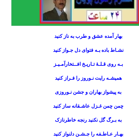
بهار آمده عشق و طرب به ناز کنید
نشـاط باده بـه فتوای دل جـواز کنید
بـه روی قـلـۀ تـاریـخ افــتخارآمـیـز
همیشـه رایت نـوروز را فـراز کنید
به پیشواز بهاران و جشن نـوروزی
چمن چمن غـزل عاشـقانه ساز کنید
به بـرگ گل نکنید رنجه خاطرنازک
بهـار عـاطـفه را جـشـن دلنواز کنید