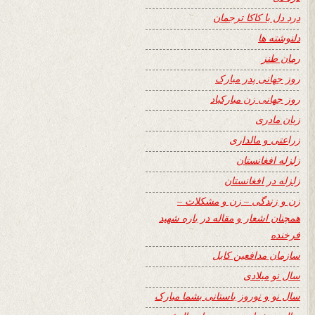
درد دل با کاکا ترجمان
دلنوشته ها
رمان طنز
روز جهانی پدر مبارک
روز جهانی زن مبارکباد
زبان مادری
زراعتی و مالداری
زلزله افغانستان
زلزله در افغانستان
زن و زندگی – زن و مشکلات –
همچنان اشعار و مقاله در باره شهید
فرخنده
سازمان مدافعین کابل
سال نو میلادی
سال نو و نوروز باستانی بشما مبارک