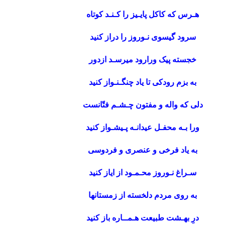
هـرس که کاکل پایـیز را کـنـد کوتاه
سرود گیسوی نـوروز را دراز کنید
خجسته پیک ورارود میرسـد ازدور
به بزم رودکی تا یاد چنگـنـواز کنید
دلی که واله و مفتون چـشـم فتّانست
ورا بـه محفـل عیدانـه پـیشـواز کنید
به یاد فرخی و عنصری و فردوسی
سـراغ نـوروز محـمـود از ایاز کنید
به روی مردم دلخسته از زمستان‏ها
درِ بهـشت طبیعت هـمــاره باز کنید