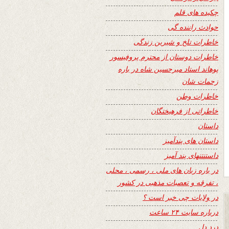
چکیده های قلم
حوادث راننده گی
خاطرات تلخ و شیرین زندگی
خاطرات دوستان از محترم پروفیسور
پوهاند استاد میرحسین شاه در باره
زحمات شان
خاطرات وطن
خاطراتی از فرهیختگان
داستان
داستان های پندآمیز
داستنتنهای پند آمیز
در باره زبان های ملی ، رسمی ، محلی
، تفرقه و تعصبات مذهبی در کشور
در ولایات چی خبر است ؟
درباره سایت ۲۴ ساعت
درد دل