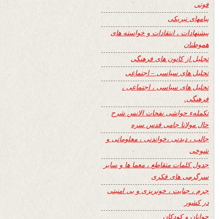
فوتی
پیامهای تبریکی
پیشنهادات ، انتقادات و خواسته های
هموطنان
تجلیل از کانون های فرهنگی
تحلیل های سیاسی – اجتماعی
تحلیل های سیاسی ، اجتماعی ،
فرهنگی.
تکملهء حواشی نفحات الانس شرح
حال مولانا جامی قدس سره
جالب ، دیدنی ،خواندنی ، معلوماتی و
شوخی
جدول کلمات متقاطع ، معما ها و سایر
سرگرمی های فکری
جرم ، جنایت ، خونریزی و بی امنیتی
در کشور
جوانان و کودکان