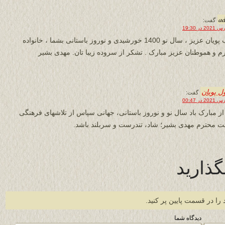
a
گفت:
جناب پویان عزیز ، سال نو 1400 خورشیدی و نوروز باستانی بشما ، خانواده
م و هموطنان عزیز مبارک . تشکر از سروده زیبا تان. مهدی بشیر
 پویان
گفت:
ز مبارک باد سال نو و نوروز باستانی، جهانی سپاس از تلاشهای فرهنگی
 محترم مهدی بشیر؛ شاد، تندرست و سربلند باشد.
گذارید
 را در قسمت پایین پر کنید.
دیدگاه شما