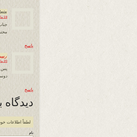
dmin
19 مارس 2021 در 19:30
محتر
پاسخ
رسول
20 مارس 2021 در 00:47
پس ا
دوست
پاسخ
دیدگاه ب
لطفاً اطلاعات خود
نام