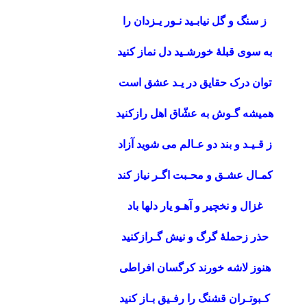
ز سنگ و گل نیابـید نـور یـزدان را
به سوی قبلۀ خورشـید دل نماز کنید
توان درک حقایق در یـد عشق است
همیشه گـوش به عشّاق اهل رازکنید
ز قـیـد و بند دو عـالم می شوید آزاد
کمـال عشـق و محـبت اگـر نیاز کند
غزال و نخچیر و آهـو یار دل‏ها باد
حذر زحملۀ گرگ و نیش گـرازکنید
هنوز لاشه خورند کرگسان افراطی
کـبوتـران قشنگ را رفـیق بـاز کنید