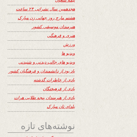
هجدهمین سال نشراتی ۲۴ ساعت
هشتم مارچ روز جهانی زن مبارک
هنرمندان موسیقی کشور
هنری و فرهنگی
ورزش
ویدیو ها
ویدیو های جالب دیدنی و شنیدنی
یاد بود از دانشمندان و فرهنگیان کشور
یادی از خاطرات گذشته
یادی از فرهیختگان
یادی از هنرمندان پنجه طلایی هرات
یلدای تان مبارک
نوشته‌های تازه