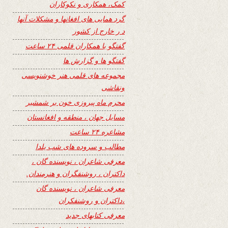
کمک، همکاری و نکوکاران
گرد همایی های افغانها و مشکلات آنها
د ر خارج از کشور
گفتگو با همکاران قلمی ۲۴ ساعت
گفتگو ها و گزارش ها
مجموعه های قلمی هنر خوشنویسی
ونقاشی
محرم ماه پیروزی خون بر شمشیر
مسایل جهان ، منطقه و افغانستان
مشاعره ۲۴ ساعت
مطالب و سروده های شب یلدا
معرفی شاعران ، نویسنده گان ،
داکتران ، روشنفگران و هنرمندان.
معرفی شاعران ، نویسنده گان
،داکتران و روشنفکران
معرفی کتابهای جدید