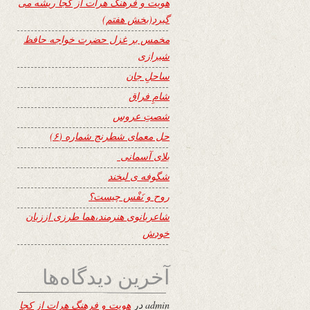
هویت و فرهنگ هرات از کجا ریشه می
گیرد(بخش هفتم)
مخمس بر غزل حضرت خواجه حافظ
شیرازی
ساحلِ جان
شامِ فراق
شصتِ عروس
حل معمای شطرنج شماره (۶)
بلای آسمانی
شگوفه ى لبخند
روح و نَفْس چیست؟
شاعربانوی هنرمند،هما طرزی اززبان
خودش
آخرین دیدگاه‌ها
admin
در
هویت و فرهنگ هرات از کجا