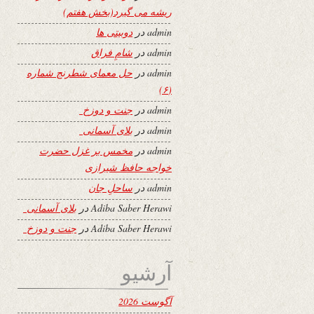
ریشه می گیرد(بخش هفتم)
admin
در
دوبیتی ها
admin
در
شامِ فراق
admin
در
حل معمای شطرنج شماره
(۶)
admin
در
جنت و دوزخ
admin
در
بلای آسمانی
admin
در
مخمس بر غزل حضرت
خواجه حافظ شیرازی
admin
در
ساحلِ جان
Adiba Saber Herawi
در
بلای آسمانی
Adiba Saber Herawi
در
جنت و دوزخ
آرشیو
آگوست 2026