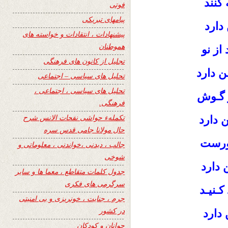
کنند
فوتی
پیامهای تبریکی
 دارد
پیشنهادات ، انتقادات و خواسته های
هموطنان
از نو
تجلیل از کانون های فرهنگی
ن دارد
تحلیل های سیاسی – اجتماعی
تحلیل های سیاسی ، اجتماعی ،
ر گـوش
فرهنگی.
تکملهء حواشی نفحات الانس شرح
 دارد
حال مولانا جامی قدس سره
ورست
جالب ، دیدنی ،خواندنی ، معلوماتی و
شوخی
 دارد
جدول کلمات متقاطع ، معما ها و سایر
سرگرمی های فکری
کـنیـد
جرم ، جنایت ، خونریزی و بی امنیتی
در کشور
 دارد
جوانان و کودکان