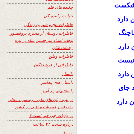
 بشکست
چکیده های قلم
حوادث راننده گی
 دارد
خاطرات تلخ و شیرین زندگی
اچنگ
خاطرات دوستان از محترم پروفیسور
پوهاند استاد میرحسین شاه در باره
 دارد
زحمات شان
خاطرات وطن
 نیست
خاطراتی از فرهیختگان
 دارد
داستان
داستان های پندآمیز
د جای
داستنتنهای پند آمیز
در باره زبان های ملی ، رسمی ، محلی
 دارد
، تفرقه و تعصبات مذهبی در کشور
در ولایات چی خبر است ؟
درباره سایت ۲۴ ساعت
درد دل