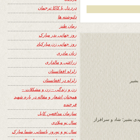
درد دل با کاکا ترجمان
دلنوشته ها
رمان طنز
روز جهانی پدر مبارک
روز جهانی زن مبارکباد
زبان مادری
زراعتی و مالداری
زلزله افغانستان
زلزله در افغانستان
 بشیر
زن و زندگی – زن و مشکلات –
همچنان اشعار و مقاله در باره شهید
فرخنده
سازمان مدافعین کابل
ی بشیر؛ شاد و سرافراز
سال نو میلادی
سال نو و نوروز باستانی بشما مبارک