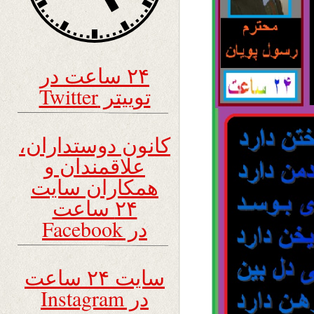
۲۴ ساعت در
توییتر Twitter
کانون دوستداران،
علاقمندان و
همکاران سایت
۲۴ ساعت
در Facebook
سایت ۲۴ ساعت
در Instagram