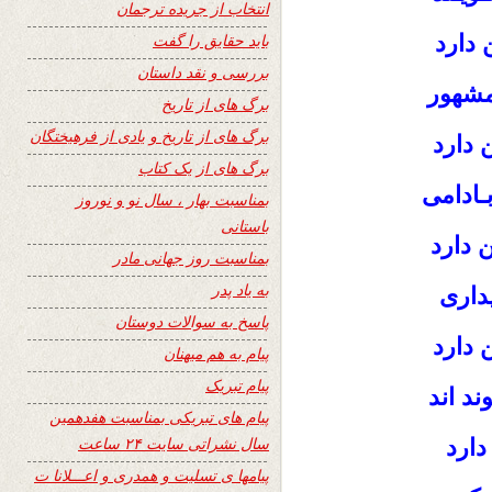
انتخاب از جریده ترجمان
دارد
باید حقایق را گفت
بررسی و نقد داستان
مشهور
برگ های از تاریخ
برگ های از تاریخ و یادی از فرهیختگان
 دارد
برگ های از یک کتاب
بـادامی
بمناسبت بهار ، سال نو و نوروز
باستانی
ن دارد
بمناسبت روز جهانی مادر
به یاد پدر
یداری
پاسخ به سوالات دوستان
 دارد
پیام به هم میهنان
پیام تبریک
ند اند
پیام های تبریکی بمناسبت هفدهمین
سال نشراتی سایت ۲۴ ساعت
ارد
پیامها ی تسلیت و همدری و اعـــلانا ت