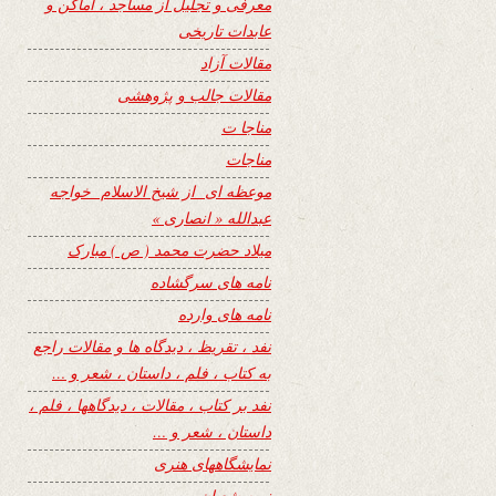
معرفی و تجلیل از مساجد ، اماکن و
عابدات تاریخی
مقالات آزاد
مقالات جالب و پژوهشی
مناجا ت
مناجات
موعظه ای از شیخ الاسلام خواجه
عبدالله « انصاری »
میلاد حضرت محمد ( ص ) مبارک
نامه های سرگشاده
نامه های وارده
نفد ، تقریظ ، دیدگاه ها و مقالات راجع
به کتاب ، فلم ، داستان ، شعر و …
نفد بر کتاب ، مقالات ، دیدگاهها ، فلم ،
داستان ، شعر و …
نمایشگاههای هنری
نیمه شعبان