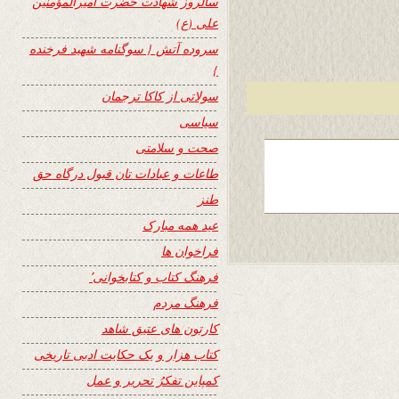
سالروز شهادت حضرت امیرالمؤمنین
علی (ع)
سروده آتش { سوگنامه شهید فرخنده
}
سولاتی از کاکا ترجمان
سیاسی
صحت و سلامتی
طاعات و عبادات تان قبول درگاه حق
طنز
عید همه مبارک
فراخوان ها
فرهنگ کتاب و کتابخوانی٬
فرهنگ مردم
کارتون های عتیق شاهد
کتاب هزار و یک حکایت ادبی تاریخی
کمپاین تفکرُ تحریر و عمل