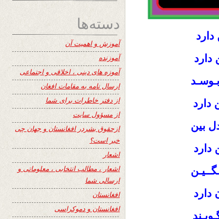
دسته‌ها
دارد
آموزش و اهمیت آن
 دارد
آموزنده
آموزه های دینی ، اخلاقی و اجتماعی
بـوسـد
ارسال نامه به مقامات افغان
از دفتر خاطرات برای شما
 دارد
از مسؤول سایت
ل بین
ازحقوق بشردر افغانستان و جهان چی
خبر است؟
 دارد
اشعار
اشعار ، مطالب انتخابی ، معلوماتی و
گــیـن
ارسالی شما
دارد
افغانستان
افغانستان و دموکراسی
ویـند