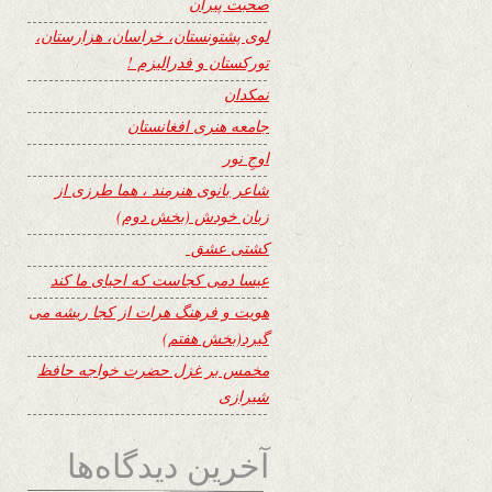
صحبت پیران
لوی پشتونستان، خراسان، هزارستان،
تورکستان و فدرالیزم !
نمکدان
جامعه هنری افغانستان
اوجِ نور
شاعر بانوی هنرمند ، هما طرزی از
زبان خودش (بخش دوم)
کشتی عشق
عیسا دمی کجاست که احیای ما کند
هویت و فرهنگ هرات از کجا ریشه می
گیرد(بخش هفتم)
مخمس بر غزل حضرت خواجه حافظ
شیرازی
آخرین دیدگاه‌ها