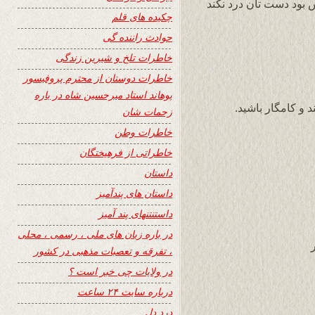
 بود دست تان درد نکند
چکیده های قلم
حوادث راننده گی
خاطرات تلخ و شیرین زندگی
خاطرات دوستان از محترم پروفیسور
پوهاند استاد میرحسین شاه در باره
 و کامگار باشید.
زحمات شان
خاطرات وطن
خاطراتی از فرهیختگان
داستان
داستان های پندآمیز
داستنتنهای پند آمیز
در باره زبان های ملی ، رسمی ، محلی
، تفرقه و تعصبات مذهبی در کشور
در ولایات چی خبر است ؟
درباره سایت ۲۴ ساعت
درد دل