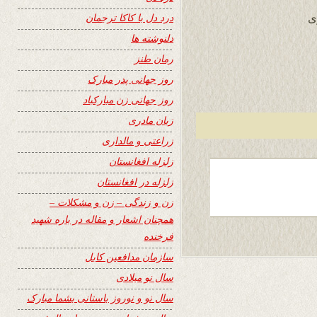
درد دل با کاکا ترجمان
ی
دلنوشته ها
رمان طنز
روز جهانی پدر مبارک
روز جهانی زن مبارکباد
زبان مادری
زراعتی و مالداری
زلزله افغانستان
زلزله در افغانستان
زن و زندگی – زن و مشکلات –
همچنان اشعار و مقاله در باره شهید
فرخنده
سازمان مدافعین کابل
سال نو میلادی
سال نو و نوروز باستانی بشما مبارک