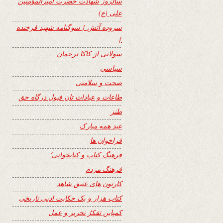
سالروز شهادت حضرت امیرالمؤمنین
علی (ع)
سروده آتش { سوگنامه شهید فرخنده
}
سولاتی از کاکا ترجمان
سیاسی
صحت و سلامتی
طاعات و عبادات تان قبول درگاه حق
طنز
عید همه مبارک
فراخوان ها
فرهنگ کتاب و کتابخوانی٬
فرهنگ مردم
کارتون های عتیق شاهد
کتاب هزار و یک حکایت ادبی تاریخی
کمپاین تفکرُ تحریر و عمل