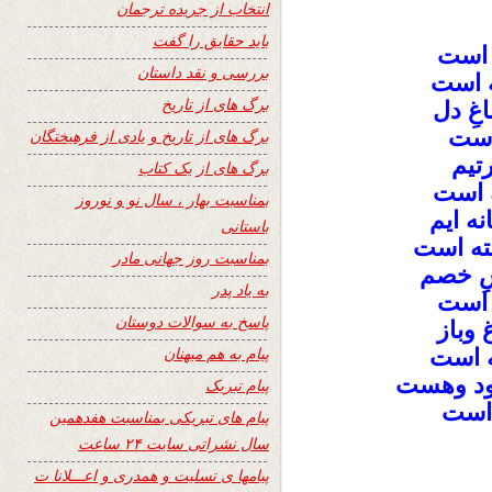
انتخاب از جریده ترجمان
باید حقایق را گفت
 است
بررسی و نقد داستان
ته است
برگ های از تاریخ
غِ دل
 است
برگ های از تاریخ و یادی از فرهیختگان
تيم
برگ های از یک کتاب
ه است
بمناسبت بهار ، سال نو و نوروز
ه ايم
باستانی
فته است
بمناسبت روز جهانی مادر
شِ خصم
به یاد پدر
 است
پاسخ به سوالات دوستان
وباز
پیام به هم میهنان
ه است
ود وهست
پیام تبریک
 است
پیام های تبریکی بمناسبت هفدهمین
سال نشراتی سایت ۲۴ ساعت
پیامها ی تسلیت و همدری و اعـــلانا ت