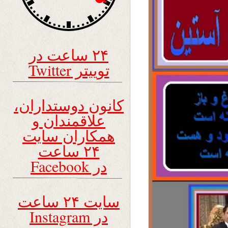
۲۴ ساعت در
توییتر Twitter
کانون دوستداران،
علاقمندان و
همکاران سایت
۲۴ ساعت
در Facebook
سایت ۲۴ ساعت
در Instagram