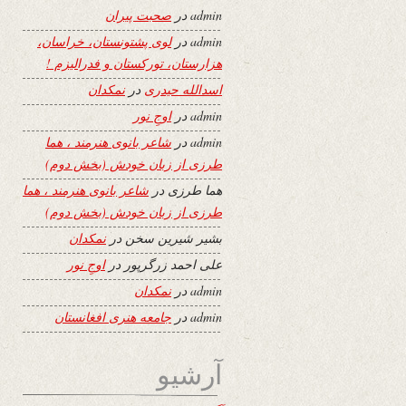
admin
در
صحبت پیران
admin
در
لوی پشتونستان، خراسان،
هزارستان، تورکستان و فدرالیزم !
اسدالله حیدری
در
نمکدان
admin
در
اوجِ نور
admin
در
شاعر بانوی هنرمند ، هما
طرزی از زبان خودش (بخش دوم)
هما طرزی
در
شاعر بانوی هنرمند ، هما
طرزی از زبان خودش (بخش دوم)
بشیر شیرین سخن
در
نمکدان
علی احمد زرگرپور
در
اوجِ نور
admin
در
نمکدان
admin
در
جامعه هنری افغانستان
آرشیو