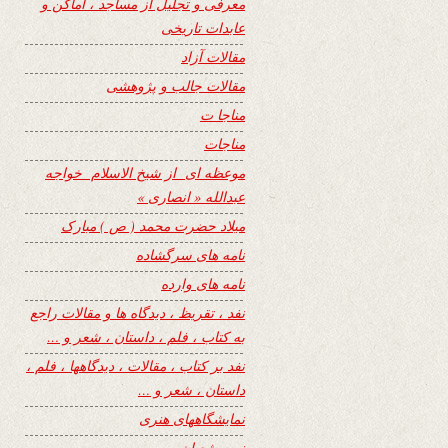
معرفی و تجلیل از مساجد ، اماکن و
عابدات تاریخی
مقالات آزاد
مقالات جالب و پژوهشی
مناجا ت
مناجات
موعظه ای از شیخ الاسلام خواجه
عبدالله « انصاری »
میلاد حضرت محمد ( ص ) مبارک
نامه های سرگشاده
نامه های وارده
نفد ، تقریظ ، دیدگاه ها و مقالات راجع
به کتاب ، فلم ، داستان ، شعر و …
نفد بر کتاب ، مقالات ، دیدگاهها ، فلم ،
داستان ، شعر و …
نمایشگاههای هنری
نیمه شعبان