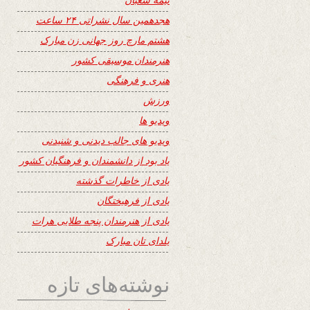
هجدهمین سال نشراتی ۲۴ ساعت
هشتم مارچ روز جهانی زن مبارک
هنرمندان موسیقی کشور
هنری و فرهنگی
ورزش
ویدیو ها
ویدیو های جالب دیدنی و شنیدنی
یاد بود از دانشمندان و فرهنگیان کشور
یادی از خاطرات گذشته
یادی از فرهیختگان
یادی از هنرمندان پنجه طلایی هرات
یلدای تان مبارک
نوشته‌های تازه