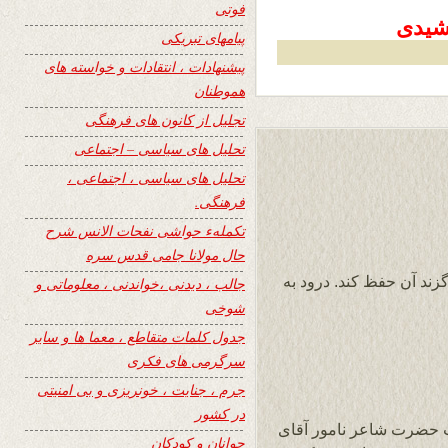
فوتی
پیامهای تبریکی
پیشنهادات ، انتقادات و خواسته های
هموطنان
تجلیل از کانون های فرهنگی
تحلیل های سیاسی – اجتماعی
تحلیل های سیاسی ، اجتماعی ،
فرهنگی.
تکملهء حواشی نفحات الانس شرح
حال مولانا جامی قدس سره
گزند آن حفظ کند. درود به
جالب ، دیدنی ،خواندنی ، معلوماتی و
شوخی
جدول کلمات متقاطع ، معما ها و سایر
سرگرمی های فکری
جرم ، جنایت ، خونریزی و بی امنیتی
در کشور
اب حضرت شاعر نامور آقای
جوانان و کودکان