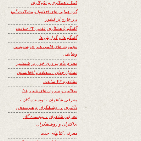
کمک، همکاری و نکوکاران
گرد همایی های افغانها و مشکلات آنها
د ر خارج از کشور
گفتگو با همکاران قلمی ۲۴ ساعت
گفتگو ها و گزارش ها
مجموعه های قلمی هنر خوشنویسی
ونقاشی
محرم ماه پیروزی خون بر شمشیر
مسایل جهان ، منطقه و افغانستان
مشاعره ۲۴ ساعت
مطالب و سروده های شب یلدا
معرفی شاعران ، نویسنده گان ،
داکتران ، روشنفگران و هنرمندان.
معرفی شاعران ، نویسنده گان
،داکتران و روشنفکران
معرفی کتابهای جدید