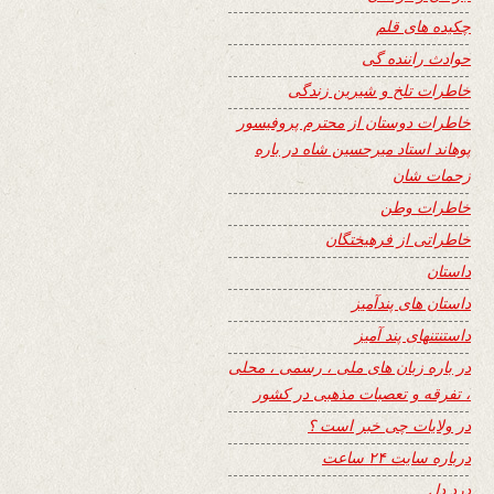
چکیده های قلم
حوادث راننده گی
خاطرات تلخ و شیرین زندگی
خاطرات دوستان از محترم پروفیسور
پوهاند استاد میرحسین شاه در باره
زحمات شان
خاطرات وطن
خاطراتی از فرهیختگان
داستان
داستان های پندآمیز
داستنتنهای پند آمیز
در باره زبان های ملی ، رسمی ، محلی
، تفرقه و تعصبات مذهبی در کشور
در ولایات چی خبر است ؟
درباره سایت ۲۴ ساعت
درد دل