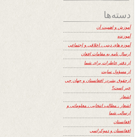
دسته‌ها
آموزش و اهمیت آن
آموزنده
آموزه های دینی ، اخلاقی و اجتماعی
ارسال نامه به مقامات افغان
از دفتر خاطرات برای شما
از مسؤول سایت
ازحقوق بشردر افغانستان و جهان چی
خبر است؟
اشعار
اشعار ، مطالب انتخابی ، معلوماتی و
ارسالی شما
افغانستان
افغانستان و دموکراسی