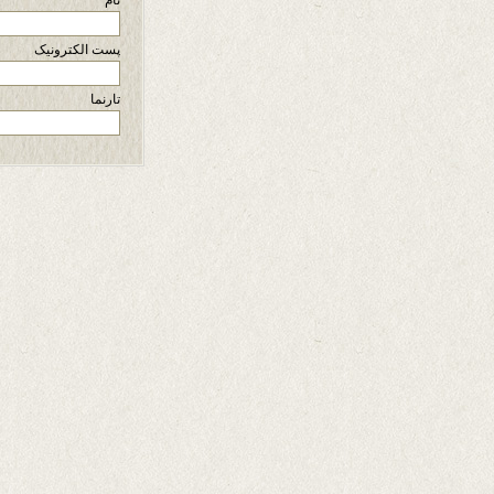
نام
پست الکترونیک
تارنما