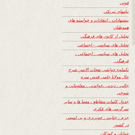
فوتی
پیامهای تبریکی
پیشنهادات ، انتقادات و خواسته های
هموطنان
تجلیل از کانون های فرهنگی
تحلیل های سیاسی – اجتماعی
تحلیل های سیاسی ، اجتماعی ،
فرهنگی.
تکملهء حواشی نفحات الانس شرح
حال مولانا جامی قدس سره
جالب ، دیدنی ،خواندنی ، معلوماتی و
شوخی
جدول کلمات متقاطع ، معما ها و سایر
سرگرمی های فکری
جرم ، جنایت ، خونریزی و بی امنیتی
در کشور
جوانان و کودکان