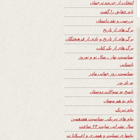
انتخاب از جریده ترجمان
باید حقایق را گفت
بررسی و نقد داستان
برگ های از تاریخ
برگ های از تاریخ و یادی از فرهیختگان
برگ های از یک کتاب
بمناسبت بهار ، سال نو و نوروز
باستانی
بمناسبت روز جهانی مادر
به یاد پدر
پاسخ به سوالات دوستان
پیام به هم میهنان
پیام تبریک
پیام های تبریکی بمناسبت هفدهمین
سال نشراتی سایت ۲۴ ساعت
پیامها ی تسلیت و همدری و اعـــلانا ت