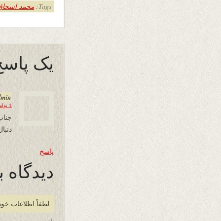
Tags:
محمد اسحاق "
یک پاسخ
dmin
1 نوامبر 2020 در 12:36
جناب 
دنبا
پاسخ
دیدگاه ب
لطفاً اطلاعات خود