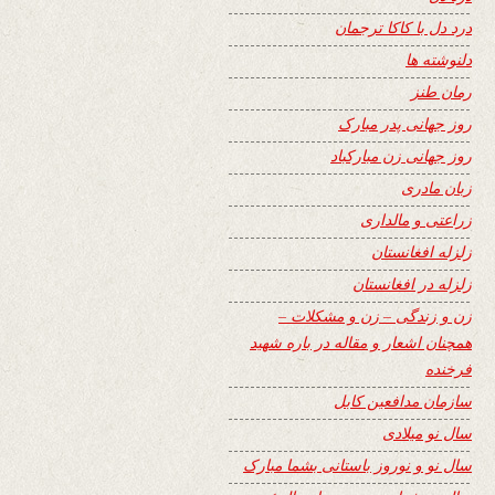
درد دل با کاکا ترجمان
دلنوشته ها
رمان طنز
روز جهانی پدر مبارک
روز جهانی زن مبارکباد
زبان مادری
زراعتی و مالداری
زلزله افغانستان
زلزله در افغانستان
زن و زندگی – زن و مشکلات –
همچنان اشعار و مقاله در باره شهید
فرخنده
سازمان مدافعین کابل
سال نو میلادی
سال نو و نوروز باستانی بشما مبارک