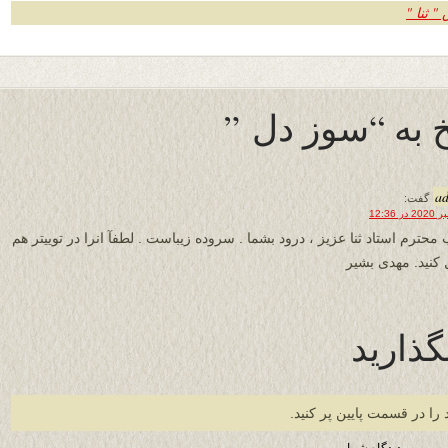
 ثنا "
 به “سوز دل ”
a
گفت:
محترم استاد ثنا عزیز ، درود بشما . سروده زیباست . لطفآ انرا در توییتر هم
ل کنید. مهدی بشیر
گذارید
 را در قسمت پایین پر کنید.