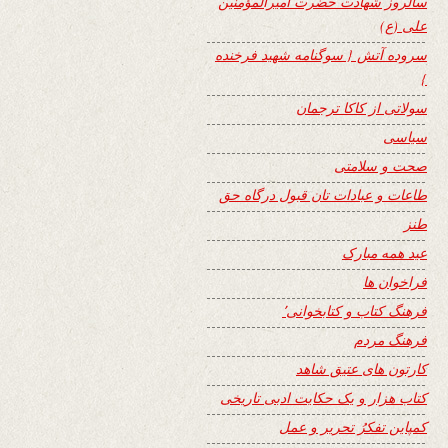
سالروز شهادت حضرت امیرالمؤمنین
علی (ع)
سروده آتش { سوگنامه شهید فرخنده
}
سولاتی از کاکا ترجمان
سیاسی
صحت و سلامتی
طاعات و عبادات تان قبول درگاه حق
طنز
عید همه مبارک
فراخوان ها
فرهنگ کتاب و کتابخوانی٬
فرهنگ مردم
کارتون های عتیق شاهد
کتاب هزار و یک حکایت ادبی تاریخی
کمپاین تفکرُ تحریر و عمل