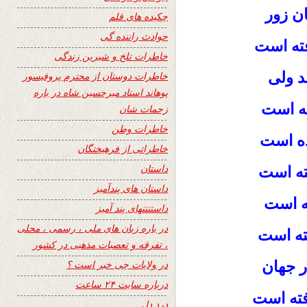
ان زور
چکیده های قلم
حوادث راننده گی
فته است
خاطرات تلخ و شیرین زندگی
د ولی
خاطرات دوستان از محترم پروفیسور
پوهاند استاد میرحسین شاه در باره
ته است
زحمات شان
خاطرات وطن
ده است
خاطراتی از فرهیختگان
داستان
ته است
داستان های پندآمیز
ه است
داستنتنهای پند آمیز
در باره زبان های ملی ، رسمی ، محلی
فته است
، تفرقه و تعصبات مذهبی در کشور
ر جهان
در ولایات چی خبر است ؟
درباره سایت ۲۴ ساعت
فته است
درد دل