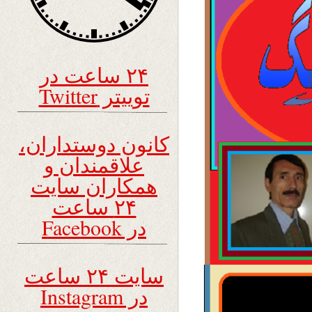
۲۴ ساعت در
توییتر Twitter
کانون دوستداران،
علاقمندان و
همکاران سایت
۲۴ ساعت
در Facebook
سایت ۲۴ ساعت
در Instagram