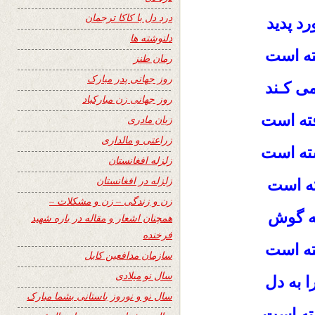
درد دل با کاکا ترجمان
د پدید
دلنوشته ها
ته است
رمان طنز
روز جهانی پدر مبارک
ی کـند
روز جهانی زن مبارکباد
ته است
زبان مادری
زراعتی و مالداری
ته است
زلزله افغانستان
زلزله در افغانستان
ته است
زن و زندگی – زن و مشکلات –
به گوش
همچنان اشعار و مقاله در باره شهید
فرخنده
ته است
سازمان مدافعین کابل
سال نو میلادی
 به دل
سال نو و نوروز باستانی بشما مبارک
ته است