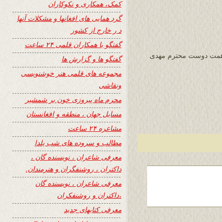
کمک، همکاری و نکوکاران
گرد همایی های افغانها و مشکلات آنها
د ر خارج از کشور
گفتگو با همکاران قلمی ۲۴ ساعت
ریهای سایت 24 ساعت به همت دوست محترم مهدی
گفتگو ها و گزارش ها
مجموعه های قلمی هنر خوشنویسی
ونقاشی
محرم ماه پیروزی خون بر شمشیر
مسایل جهان ، منطقه و افغانستان
مشاعره ۲۴ ساعت
مطالب و سروده های شب یلدا
معرفی شاعران ، نویسنده گان ،
داکتران ، روشنفگران و هنرمندان.
معرفی شاعران ، نویسنده گان
،داکتران و روشنفکران
معرفی کتابهای جدید