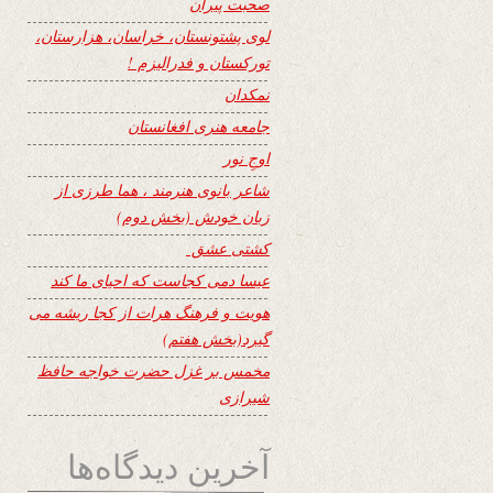
صحبت پیران
لوی پشتونستان، خراسان، هزارستان،
تورکستان و فدرالیزم !
نمکدان
جامعه هنری افغانستان
اوجِ نور
شاعر بانوی هنرمند ، هما طرزی از
زبان خودش (بخش دوم)
کشتی عشق
عیسا دمی کجاست که احیای ما کند
هویت و فرهنگ هرات از کجا ریشه می
گیرد(بخش هفتم)
مخمس بر غزل حضرت خواجه حافظ
شیرازی
آخرین دیدگاه‌ها