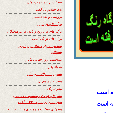
انتخاب از جریده ترجمان
باید حقایق را گفت
بررسی و نقد داستان
برگ های از تاریخ
برگ های از تاریخ و یادی از فرهیختگان
برگ های از یک کتاب
بمناسبت بهار ، سال نو و نوروز
باستانی
بمناسبت روز جهانی مادر
به یاد پدر
پاسخ به سوالات دوستان
پیام به هم میهنان
پیام تبریک
ته است
پیام های تبریکی بمناسبت هفدهمین
سال نشراتی سایت ۲۴ ساعت
ته است
پیامها ی تسلیت و همدری و اعـــلانا ت