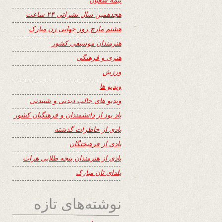
هجدهمین سال نشراتی ۲۴ ساعت
هشتم مارچ روز جهانی زن مبارک
هنرمندان موسیقی کشور
هنری و فرهنگی
ورزش
ویدیو ها
ویدیو های جالب دیدنی و شنیدنی
یاد بود از دانشمندان و فرهنگیان کشور
یادی از خاطرات گذشته
یادی از فرهیختگان
یادی از هنرمندان پنجه طلایی هرات
یلدای تان مبارک
نوشته‌های تازه