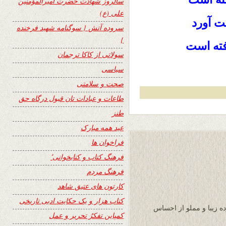
سالروز شهادت حضرت امیرالمؤمنین
علی (ع)
ـت آورد
سروده آتش { سوگنامه شهید فرخنده
}
فته است
سولاتی از کاکا ترجمان
سیاسی
صحت و سلامتی
طاعات و عبادات تان قبول درگاه حق
طنز
عید همه مبارک
فراخوان ها
فرهنگ کتاب و کتابخوانی٬
فرهنگ مردم
کارتون های عتیق شاهد
کتاب هزار و یک حکایت ادبی تاریخی
ده زیبا و مملو از احساس
کمپاین تفکرُ تحریر و عمل