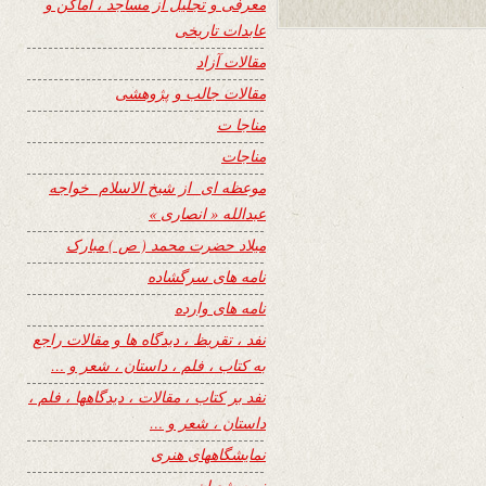
معرفی و تجلیل از مساجد ، اماکن و
عابدات تاریخی
مقالات آزاد
مقالات جالب و پژوهشی
مناجا ت
مناجات
موعظه ای از شیخ الاسلام خواجه
عبدالله « انصاری »
میلاد حضرت محمد ( ص ) مبارک
نامه های سرگشاده
نامه های وارده
نفد ، تقریظ ، دیدگاه ها و مقالات راجع
به کتاب ، فلم ، داستان ، شعر و …
نفد بر کتاب ، مقالات ، دیدگاهها ، فلم ،
داستان ، شعر و …
نمایشگاههای هنری
نیمه شعبان