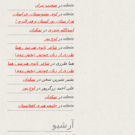
admin
در
صحبت پیران
admin
در
لوی پشتونستان، خراسان،
هزارستان، تورکستان و فدرالیزم !
اسدالله حیدری
در
نمکدان
admin
در
اوجِ نور
admin
در
شاعر بانوی هنرمند ، هما
طرزی از زبان خودش (بخش دوم)
هما طرزی
در
شاعر بانوی هنرمند ، هما
طرزی از زبان خودش (بخش دوم)
بشیر شیرین سخن
در
نمکدان
علی احمد زرگرپور
در
اوجِ نور
admin
در
نمکدان
admin
در
جامعه هنری افغانستان
آرشیو