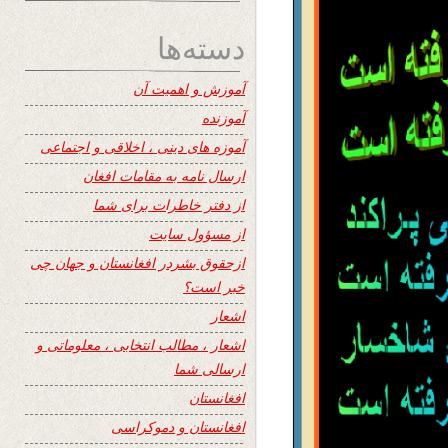
دسته‌ها
آموزش و اهمیت آن
آموزنده
آموزه های دینی ، اخلاقی و اجتماعی
ارسال نامه به مقامات افغان
از دفتر خاطرات برای شما
از مسؤول سایت
ازحقوق بشردر افغانستان و جهان چی
خبر است؟
اشعار
اشعار ، مطالب انتخابی ، معلوماتی و
ارسالی شما
افغانستان
افغانستان و دموکراسی