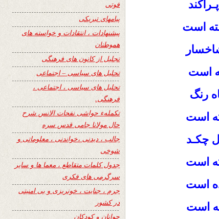
ـراکند
فوتی
پیامهای تبریکی
فته است
پیشنهادات ، انتقادات و خواسته های
هموطنان
شاخسار
تجلیل از کانون های فرهنگی
ه است
تحلیل های سیاسی – اجتماعی
تحلیل های سیاسی ، اجتماعی ،
ه رنگ
فرهنگی.
تکملهء حواشی نفحات الانس شرح
ته است
حال مولانا جامی قدس سره
ل چکـد
جالب ، دیدنی ،خواندنی ، معلوماتی و
شوخی
ـته است
جدول کلمات متقاطع ، معما ها و سایر
سرگرمی های فکری
اده است
جرم ، جنایت ، خونریزی و بی امنیتی
در کشور
ه است
جوانان و کودکان