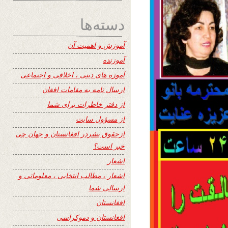
دسته‌ها
آموزش و اهمیت آن
آموزنده
آموزه های دینی ، اخلاقی و اجتماعی
ارسال نامه به مقامات افغان
از دفتر خاطرات برای شما
از مسؤول سایت
ازحقوق بشردر افغانستان و جهان چی
خبر است؟
اشعار
اشعار ، مطالب انتخابی ، معلوماتی و
ارسالی شما
افغانستان
افغانستان و دموکراسی