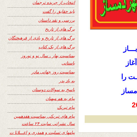
انتخاب از جریده ترجمان
باید حقایق را گفت
بررسی و نقد داستان
برگ های از تاریخ
برگ های از تاریخ و یادی از فرهیختگان
برگ های از یک کتاب
ـــاز
بمناسبت بهار ، سال نو و نوروز
غاز
باستانی
بمناسبت روز جهانی مادر
قـت را
به یاد پدر
پاسخ به سوالات دوستان
دمساز
پیام به هم میهنان
پیام تبریک
پیام های تبریکی بمناسبت هفدهمین
سال نشراتی سایت ۲۴ ساعت
پیامها ی تسلیت و همدری و اعـــلانا ت