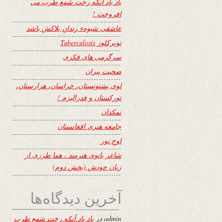
یاد باد آنکه رخت شمع طرب می
افروخت !
عاشقی شیوهء رندانِ بلاکش باشد
توبرکلوز Tuberculosis
سرگرمی های فکری
صحبت پیران
لوی پشتونستان، خراسان، هزارستان،
تورکستان و فدرالیزم !
نمکدان
جامعه هنری افغانستان
اوجِ نور
شاعر بانوی هنرمند ، هما طرزی از
زبان خودش (بخش دوم)
آخرین دیدگاه‌ها
admin
در
یاد باد آنکه رخت شمع طرب