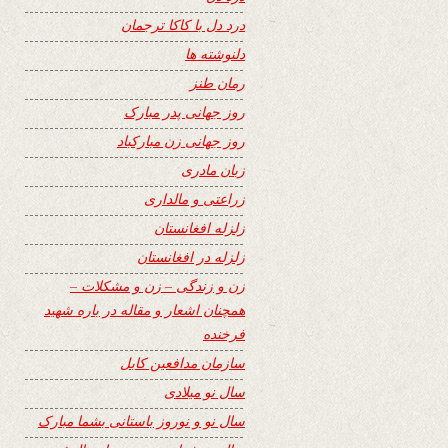
درد دل با کاکا ترجمان
دلنوشته ها
رمان طنز
روز جهانی پدر مبارک
روز جهانی زن مبارکباد
زبان مادری
زراعتی و مالداری
زلزله افغانستان
زلزله در افغانستان
زن و زندگی – زن و مشکلات –
همچنان اشعار و مقاله در باره شهید
فرخنده
سازمان مدافعین کابل
سال نو میلادی
سال نو و نوروز باستانی بشما مبارک