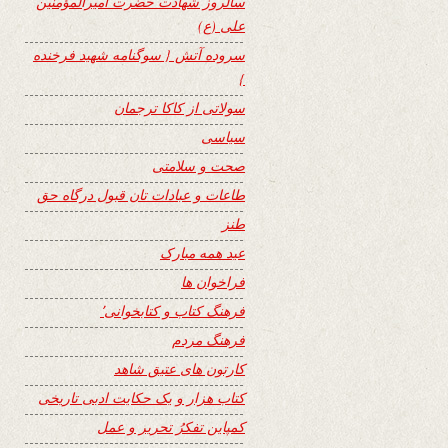
سالروز شهادت حضرت امیرالمؤمنین
علی (ع)
سروده آتش { سوگنامه شهید فرخنده
}
سولاتی از کاکا ترجمان
سیاسی
صحت و سلامتی
طاعات و عبادات تان قبول درگاه حق
طنز
عید همه مبارک
فراخوان ها
فرهنگ کتاب و کتابخوانی٬
فرهنگ مردم
کارتون های عتیق شاهد
کتاب هزار و یک حکایت ادبی تاریخی
کمپاین تفکرُ تحریر و عمل