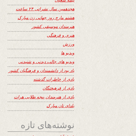
هجدهمین سال نشراتی ۲۴ ساعت
هشتم مارچ روز جهانی زن مبارک
هنرمندان موسیقی کشور
هنری و فرهنگی
ورزش
ویدیو ها
ویدیو های جالب دیدنی و شنیدنی
یاد بود از دانشمندان و فرهنگیان کشور
یادی از خاطرات گذشته
یادی از فرهیختگان
یادی از هنرمندان پنجه طلایی هرات
یلدای تان مبارک
نوشته‌های تازه