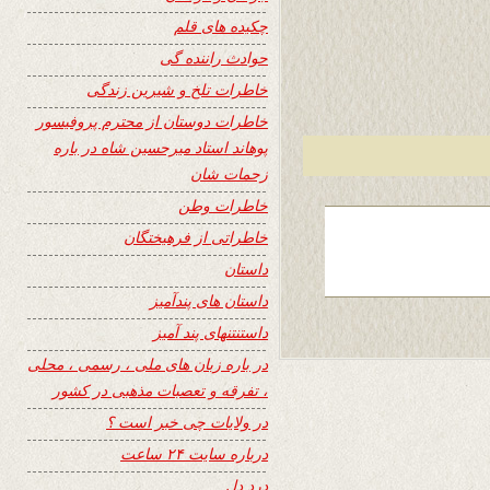
چکیده های قلم
حوادث راننده گی
خاطرات تلخ و شیرین زندگی
خاطرات دوستان از محترم پروفیسور
پوهاند استاد میرحسین شاه در باره
زحمات شان
خاطرات وطن
خاطراتی از فرهیختگان
داستان
داستان های پندآمیز
داستنتنهای پند آمیز
در باره زبان های ملی ، رسمی ، محلی
، تفرقه و تعصبات مذهبی در کشور
در ولایات چی خبر است ؟
درباره سایت ۲۴ ساعت
درد دل