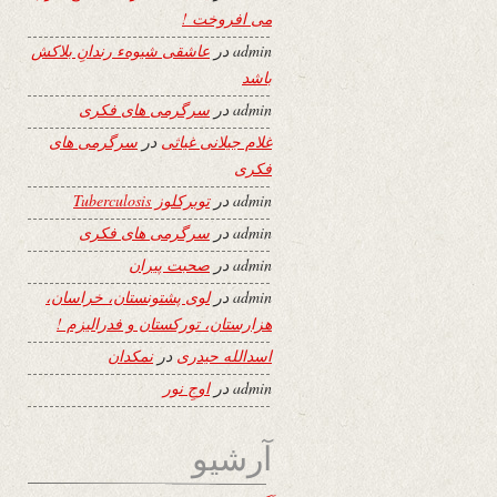
می افروخت !
admin
در
عاشقی شیوهء رندانِ بلاکش
باشد
admin
در
سرگرمی های فکری
غلام جیلانی غیاثی
در
سرگرمی های
فکری
admin
در
توبرکلوز Tuberculosis
admin
در
سرگرمی های فکری
admin
در
صحبت پیران
admin
در
لوی پشتونستان، خراسان،
هزارستان، تورکستان و فدرالیزم !
اسدالله حیدری
در
نمکدان
admin
در
اوجِ نور
آرشیو