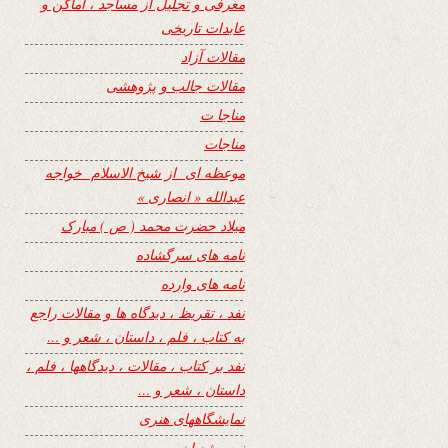
معرفی و تجلیل از مساجد ، اماکن و
عابدات تاریخی
مقالات آزاد
مقالات جالب و پژوهشی
مناجا ت
مناجات
موعظه ای از شیخ الاسلام خواجه
عبدالله « انصاری »
میلاد حضرت محمد ( ص ) مبارک
نامه های سرگشاده
نامه های وارده
نفد ، تقریظ ، دیدگاه ها و مقالات راجع
به کتاب ، فلم ، داستان ، شعر و …
نفد بر کتاب ، مقالات ، دیدگاهها ، فلم ،
داستان ، شعر و …
نمایشگاههای هنری
نیمه شعبان