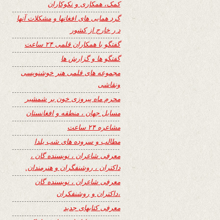
کمک، همکاری و نکوکاران
گرد همایی های افغانها و مشکلات آنها
د ر خارج از کشور
گفتگو با همکاران قلمی ۲۴ ساعت
گفتگو ها و گزارش ها
مجموعه های قلمی هنر خوشنویسی
ونقاشی
محرم ماه پیروزی خون بر شمشیر
مسایل جهان ، منطقه و افغانستان
مشاعره ۲۴ ساعت
مطالب و سروده های شب یلدا
معرفی شاعران ، نویسنده گان ،
داکتران ، روشنفگران و هنرمندان.
معرفی شاعران ، نویسنده گان
،داکتران و روشنفکران
معرفی کتابهای جدید