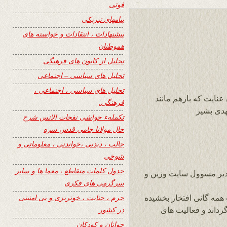
فوتی
پیامهای تبریکی
پیشنهادات ، انتقادات و خواسته های
هموطنان
تجلیل از کانون های فرهنگی
تحلیل های سیاسی – اجتماعی
تحلیل های سیاسی ، اجتماعی ،
عنایت که بازهم مانند
فرهنگی.
هدی بشیر
تکملهء حواشی نفحات الانس شرح
حال مولانا جامی قدس سره
جالب ، دیدنی ،خواندنی ، معلوماتی و
شوخی
جدول کلمات متقاطع ، معما ها و سایر
دیر مسوول سایت وزین و
سرگرمی های فکری
جرم ، جنایت ، خونریزی و بی امنیتی
همه گانی افتخار بخشیده
در کشور
گرداند و فعالیت های
جوانان و کودکان