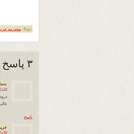
Tags:
محترمه عزیز
۳ پاسخ به “ماه نو !”
dmin
29 ژانویه 2020 در 22:59
درود
عالی
پاسخ
عزیز
30 ژانویه 2020 در 09:05