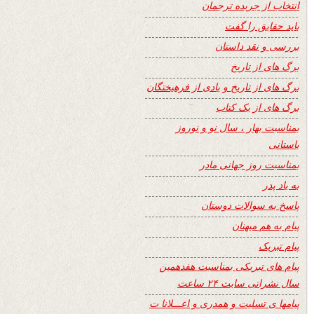
انتخاب از جریده ترجمان
باید حقایق را گفت
بررسی و نقد داستان
برگ های از تاریخ
برگ های از تاریخ و یادی از فرهیختگان
برگ های از یک کتاب
بمناسبت بهار ، سال نو و نوروز
باستانی
بمناسبت روز جهانی مادر
به یاد پدر
پاسخ به سوالات دوستان
پیام به هم میهنان
پیام تبریک
پیام های تبریکی بمناسبت هفدهمین
سال نشراتی سایت ۲۴ ساعت
پیامها ی تسلیت و همدری و اعـــلانا ت