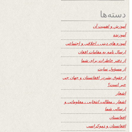
دسته‌ها
آموزش و اهمیت آن
آموزنده
آموزه های دینی ، اخلاقی و اجتماعی
ارسال نامه به مقامات افغان
از دفتر خاطرات برای شما
از مسؤول سایت
ازحقوق بشردر افغانستان و جهان چی
خبر است؟
اشعار
اشعار ، مطالب انتخابی ، معلوماتی و
ارسالی شما
افغانستان
افغانستان و دموکراسی