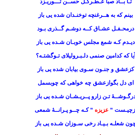
تـا بــاد صبا عـطـرگـل حســن تـــوریـزد
بینم که به هــرغنچه توخنـدان شده یی باز
درمحـفـل عشـاق کــه دوشـم گــذری بـود
دیـدم کـه شمع مجلس خوبـان شـده یی باز
یا که کدامین صنمی دلـبـرولیلای تـوگشتـه؟
کزعشق و جنـون سـوی بیابان شده یی باز
ای دل بگوازعشق چه خواهی که چوبسمل
رگـوشــۀ تـن زارو پــریـشـان شـده یی باز
زچیـست ”
عزیزه
” کـه چــو پـرانــۀ شمعی
ون شعلـه بـیـاد رخی سـوزان شـده یی باز