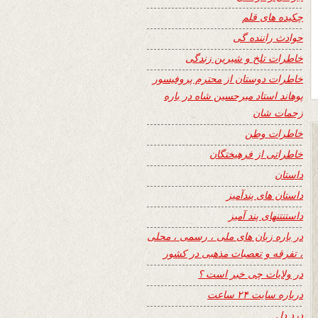
چکیده های قلم
حوادث راننده گی
خاطرات تلخ و شیرین زندگی
خاطرات دوستان از محترم پروفیسور
پوهاند استاد میرحسین شاه در باره
زحمات شان
خاطرات وطن
خاطراتی از فرهیختگان
داستان
داستان های پندآمیز
داستنتنهای پند آمیز
در باره زبان های ملی ، رسمی ، محلی
، تفرقه و تعصبات مذهبی در کشور
در ولایات چی خبر است ؟
درباره سایت ۲۴ ساعت
درد دل