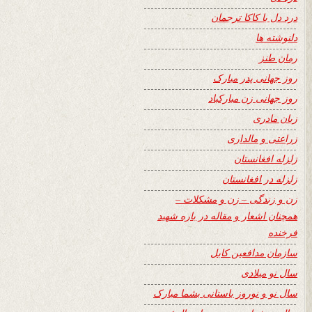
درد دل با کاکا ترجمان
دلنوشته ها
رمان طنز
روز جهانی پدر مبارک
روز جهانی زن مبارکباد
زبان مادری
زراعتی و مالداری
زلزله افغانستان
زلزله در افغانستان
زن و زندگی – زن و مشکلات –
همچنان اشعار و مقاله در باره شهید
فرخنده
سازمان مدافعین کابل
سال نو میلادی
سال نو و نوروز باستانی بشما مبارک