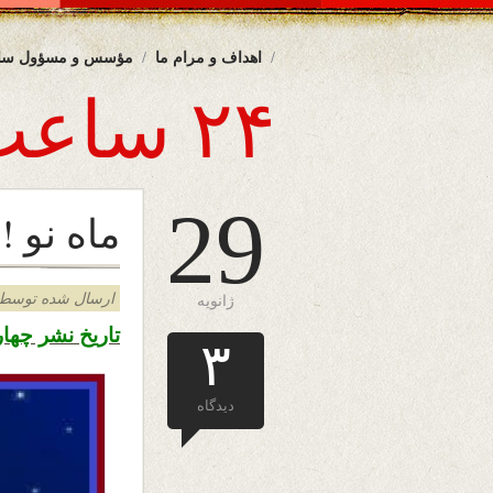
اهداف و مرام ما
مؤسس و مسؤول سا
۲۴ ساعت
29
ماه نو !
ارسال شده توسط admin د
ژانویه
تاریخ نشر چهارشنبه نهم دل
۳
دیدگاه