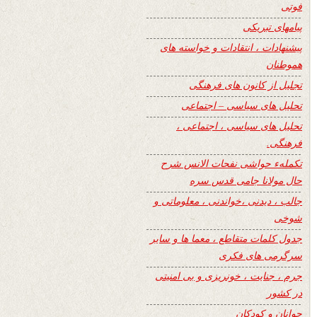
فوتی
پیامهای تبریکی
پیشنهادات ، انتقادات و خواسته های
هموطنان
تجلیل از کانون های فرهنگی
تحلیل های سیاسی – اجتماعی
تحلیل های سیاسی ، اجتماعی ،
فرهنگی.
تکملهء حواشی نفحات الانس شرح
حال مولانا جامی قدس سره
جالب ، دیدنی ،خواندنی ، معلوماتی و
شوخی
جدول کلمات متقاطع ، معما ها و سایر
سرگرمی های فکری
جرم ، جنایت ، خونریزی و بی امنیتی
در کشور
جوانان و کودکان