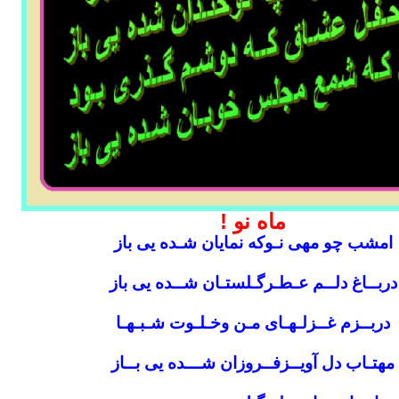
ماه نو !
امشب چو مهی نـوکه نمایان شـده یی باز
دربــاغ دلــم عـطـرگـلستـان شــده یی باز
دربــزم غــزلـهـای مـن وخـلـوت شـبـهـا
مهتـاب دل آویــزفــروزان شـــده یی بــاز