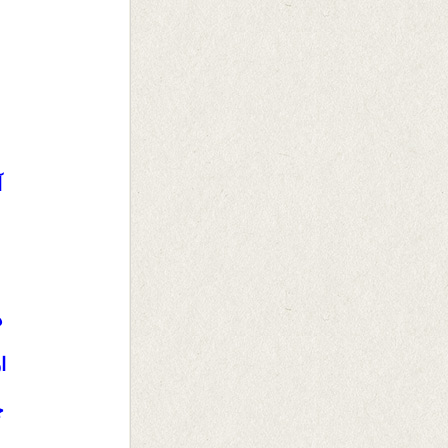
آ
د
ا
چ