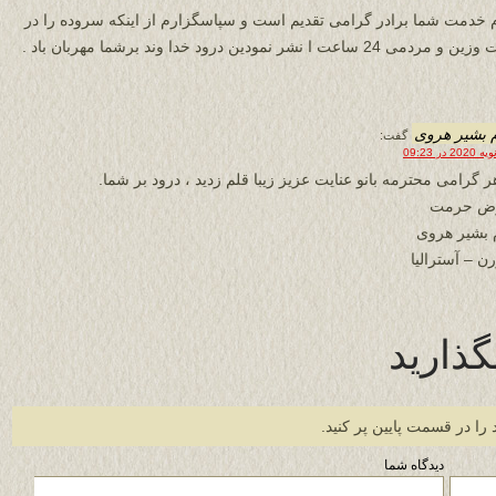
 خدمت شما برادر گرامی تقدیم است و سپاسگزارم از اینکه سروده را در
دمی 24 ساعت ا نشر نمودین درود خدا وند برشما مهربان باد .
 بشیر هروی
گفت:
ر گرامی محترمه بانو عنایت عزیز زیبا قلم زدید ، درود بر شما.
رض حرمت
 بشیر هروی
ن – آسترالیا
گذارید
 را در قسمت پایین پر کنید.
دیدگاه شما