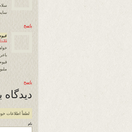
سلام
سایت وزین و مر
پاسخ
قیوم
31 ژانویه 2020 در 09:23
خواه
باع
قیوم
ملبور
پاسخ
دیدگاه ب
لطفاً اطلاعات خود
نام