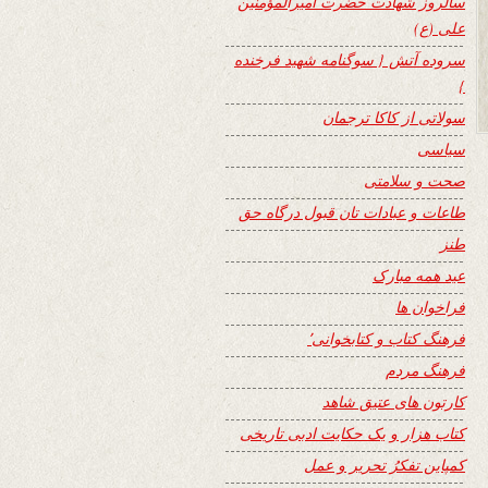
سالروز شهادت حضرت امیرالمؤمنین
علی (ع)
سروده آتش { سوگنامه شهید فرخنده
}
سولاتی از کاکا ترجمان
سیاسی
صحت و سلامتی
طاعات و عبادات تان قبول درگاه حق
طنز
عید همه مبارک
فراخوان ها
فرهنگ کتاب و کتابخوانی٬
فرهنگ مردم
کارتون های عتیق شاهد
کتاب هزار و یک حکایت ادبی تاریخی
کمپاین تفکرُ تحریر و عمل