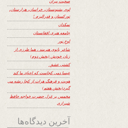
صحبت پیران
لوی پشتونستان، خراسان، هزارستان،
تورکستان و فدرالیزم !
نمکدان
جامعه هنری افغانستان
اوجِ نور
شاعر بانوی هنرمند ، هما طرزی از
زبان خودش (بخش دوم)
کشتی عشق
عیسا دمی کجاست که احیای ما کند
هویت و فرهنگ هرات از کجا ریشه می
گیرد(بخش هفتم)
مخمس بر غزل حضرت خواجه حافظ
شیرازی
آخرین دیدگاه‌ها