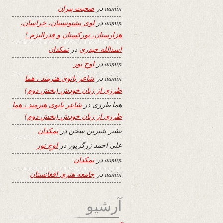
admin
در
صحبت پیران
admin
در
لوی پشتونستان، خراسان،
هزارستان، تورکستان و فدرالیزم !
اسدالله حیدری
در
نمکدان
admin
در
اوجِ نور
admin
در
شاعر بانوی هنرمند ، هما
طرزی از زبان خودش (بخش دوم)
هما طرزی
در
شاعر بانوی هنرمند ، هما
طرزی از زبان خودش (بخش دوم)
بشیر شیرین سخن
در
نمکدان
علی احمد زرگرپور
در
اوجِ نور
admin
در
نمکدان
admin
در
جامعه هنری افغانستان
آرشیو