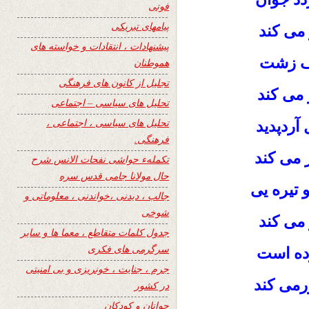
فوتی
پیامهای تبریکی
می کند
پیشنهادات ، انتقادات و خواسته های
رف زشت
هموطنان
تجلیل از کانون های فرهنگی
 می کند
تحلیل های سیاسی – اجتماعی
تحلیل های سیاسی ، اجتماعی ،
آردپدید
فرهنگی.
ر می کند
تکملهء حواشی نفحات الانس شرح
حال مولانا جامی قدس سره
تیره یی
جالب ، دیدنی ،خواندنی ، معلوماتی و
شوخی
 می کند
جدول کلمات متقاطع ، معما ها و سایر
سرگرمی های فکری
رده است
جرم ، جنایت ، خونریزی و بی امنیتی
رمی کند
در کشور
جوانان و کودکان