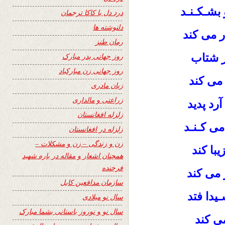
و بشـکـنـد
درد دل با کاکا ترجمان
دلنوشته ها
ّر می کند
رمان طنز
ر شتاب
روز جهانی پدر مبارک
روز جهانی زن مبارکباد
 می کند
زبان مادری
زراعتی و مالداری
د پدید
زلزله افغانستان
می کـنـد
زلزله در افغانستان
زن و زندگی – زن و مشکلات –
با کند
همچنان اشعار و مقاله در باره شهید
فرخنده
ر می کند
سازمان مدافعین کابل
یدا فتد
سال نو میلادی
سال نو و نوروز باستانی بشما مبارک
می کند