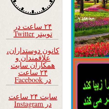
۲۴ ساعت در
توییتر Twitter
کانون دوستداران،
علاقمندان و
همکاران سایت
۲۴ ساعت
در Facebook
سایت ۲۴ ساعت
در Instagram