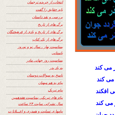
انتخاب از جریده ترجمان
باید حقایق را گفت
بررسی و نقد داستان
برگ های از تاریخ
برگ های از تاریخ و یادی از فرهیختگان
برگ های از یک کتاب
بمناسبت بهار ، سال نو و نوروز
باستانی
بمناسبت روز جهانی مادر
 می کند
به یاد پدر
پاسخ به سوالات دوستان
می کند
پیام به هم میهنان
پیام تبریک
 افکند
پیام های تبریکی بمناسبت هفدهمین
ر می کند
سال نشراتی سایت ۲۴ ساعت
پیامها ی تسلیت و همدری و اعـــلانا ت
دد جوان