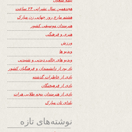
هجدهمین سال نشراتی ۲۴ ساعت
هشتم مارچ روز جهانی زن مبارک
هنرمندان موسیقی کشور
هنری و فرهنگی
ورزش
ویدیو ها
ویدیو های جالب دیدنی و شنیدنی
یاد بود از دانشمندان و فرهنگیان کشور
یادی از خاطرات گذشته
یادی از فرهیختگان
یادی از هنرمندان پنجه طلایی هرات
یلدای تان مبارک
نوشته‌های تازه