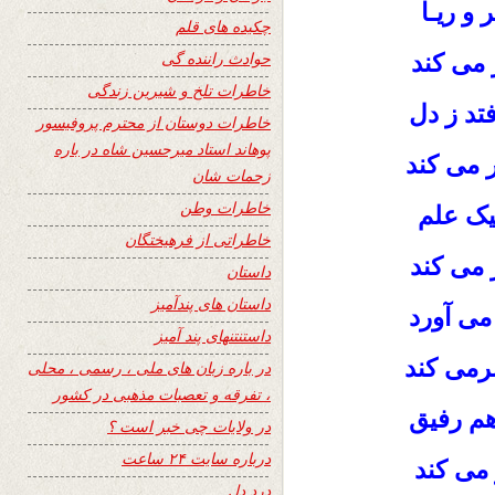
 و ریـا
چکیده های قلم
حوادث راننده گی
 می کند
خاطرات تلخ و شیرین زندگی
تد ز دل
خاطرات دوستان از محترم پروفیسور
پوهاند استاد میرحسین شاه در باره
 می کند
زحمات شان
خاطرات وطن
یک علم
خاطراتی از فرهیختگان
 می کند
داستان
داستان های پندآمیز
ی آورد
داستنتنهای پند آمیز
رمی کند
در باره زبان های ملی ، رسمی ، محلی
، تفرقه و تعصبات مذهبی در کشور
م رفیق
در ولایات چی خبر است ؟
درباره سایت ۲۴ ساعت
 می کند
درد دل