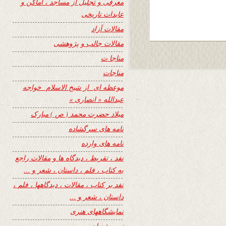
معرفی و تجلیل از مساجد ، اماکن و
عابدات تاریخی
مقالات آزاد
مقالات جالب و پژوهشی
مناجا ت
مناجات
موعظه ای از شیخ الاسلام خواجه
عبدالله « انصاری »
میلاد حضرت محمد ( ص ) مبارک
نامه های سرگشاده
نامه های وارده
نفد ، تقریظ ، دیدگاه ها و مقالات راجع
به کتاب ، فلم ، داستان ، شعر و …
نفد بر کتاب ، مقالات ، دیدگاهها ، فلم ،
داستان ، شعر و …
نمایشگاههای هنری
نیمه شعبان