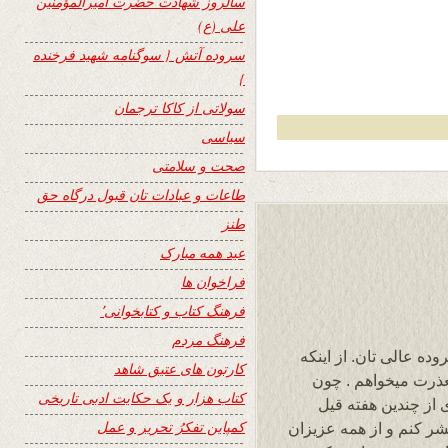
سالروز شهادت حضرت امیرالمؤمنین
علی (ع)
سروده آتش { سوگنامه شهید فرخنده
}
سولاتی از کاکا ترجمان
سیاسی
صحت و سلامتی
طاعات و عبادات تان قبول درگاه حق
طنز
عید همه مبارک
فراخوان ها
فرهنگ کتاب و کتابخوانی٬
فرهنگ مردم
ه عالی تان. از اینکه
کارتون های عتیق شاهد
معذرت میخواهم . چون
کتاب هزار و یک حکایت ادبی تاریخی
ز چندین هفته قیل
کمپاین تفکرُ تحریر و عمل
نشر کنم و از همه عزیزان