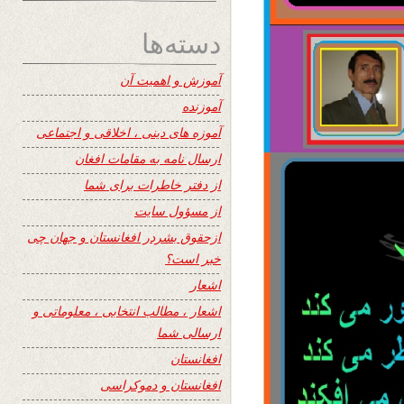
دسته‌ها
آموزش و اهمیت آن
آموزنده
آموزه های دینی ، اخلاقی و اجتماعی
ارسال نامه به مقامات افغان
از دفتر خاطرات برای شما
از مسؤول سایت
ازحقوق بشردر افغانستان و جهان چی
خبر است؟
اشعار
اشعار ، مطالب انتخابی ، معلوماتی و
ارسالی شما
افغانستان
افغانستان و دموکراسی