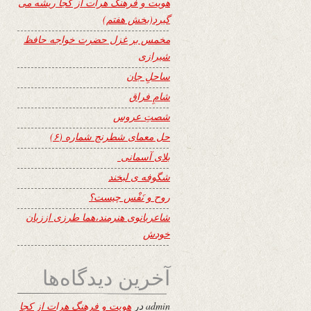
هویت و فرهنگ هرات از کجا ریشه می
گیرد(بخش هفتم)
مخمس بر غزل حضرت خواجه حافظ
شیرازی
ساحلِ جان
شامِ فراق
شصتِ عروس
حل معمای شطرنج شماره (۶)
بلای آسمانی
شگوفه ى لبخند
روح و نَفْس چیست؟
شاعربانوی هنرمند،هما طرزی اززبان
خودش
آخرین دیدگاه‌ها
admin
در
هویت و فرهنگ هرات از کجا