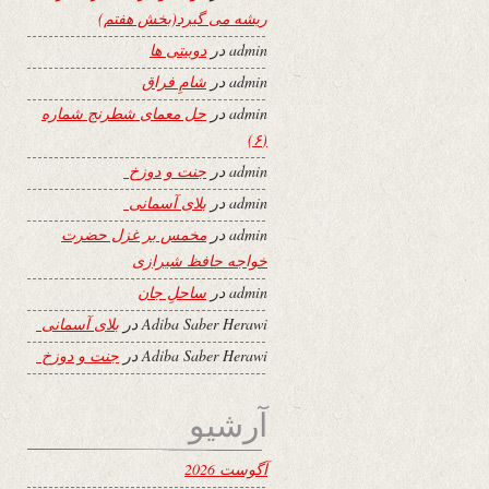
ریشه می گیرد(بخش هفتم)
admin
در
دوبیتی ها
admin
در
شامِ فراق
admin
در
حل معمای شطرنج شماره
(۶)
admin
در
جنت و دوزخ
admin
در
بلای آسمانی
admin
در
مخمس بر غزل حضرت
خواجه حافظ شیرازی
admin
در
ساحلِ جان
Adiba Saber Herawi
در
بلای آسمانی
Adiba Saber Herawi
در
جنت و دوزخ
آرشیو
آگوست 2026