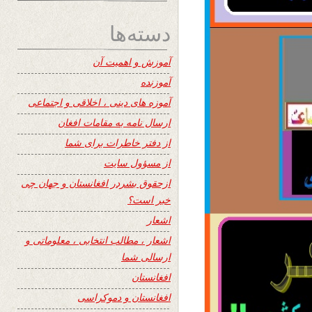
دسته‌ها
آموزش و اهمیت آن
آموزنده
آموزه های دینی ، اخلاقی و اجتماعی
ارسال نامه به مقامات افغان
از دفتر خاطرات برای شما
از مسؤول سایت
ازحقوق بشردر افغانستان و جهان چی
خبر است؟
اشعار
اشعار ، مطالب انتخابی ، معلوماتی و
ارسالی شما
افغانستان
افغانستان و دموکراسی