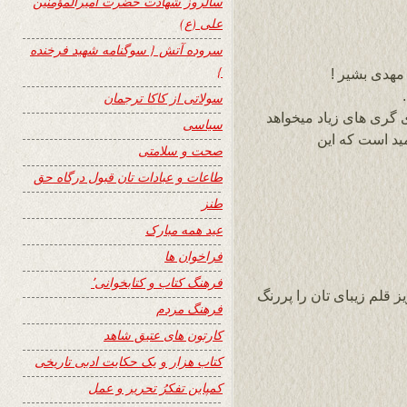
سالروز شهادت حضرت امیرالمؤمنین
علی (ع)
سروده آتش { سوگنامه شهید فرخنده
}
مهدی بشیر !
سولاتی از کاکا ترجمان
 گری های زیاد میخواهد
سیاسی
ید است که این
صحت و سلامتی
طاعات و عبادات تان قبول درگاه حق
طنز
عید همه مبارک
فراخوان ها
فرهنگ کتاب و کتابخوانی٬
 قلم زیبای تان را پررنگ
فرهنگ مردم
کارتون های عتیق شاهد
کتاب هزار و یک حکایت ادبی تاریخی
کمپاین تفکرُ تحریر و عمل