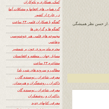
کمک، همکاری و نکوکاران
گرد همایی های افغانها و مشکلات آنها
د ر خارج از کشور
گفتگو با همکاران قلمی ۲۴ ساعت
ن از حسن نظر همیشگی
گفتگو ها و گزارش ها
مجموعه های قلمی هنر خوشنویسی
ونقاشی
محرم ماه پیروزی خون بر شمشیر
مسایل جهان ، منطقه و افغانستان
مشاعره ۲۴ ساعت
مطالب و سروده های شب یلدا
معرفی شاعران ، نویسنده گان ،
داکتران ، روشنفگران و هنرمندان.
معرفی شاعران ، نویسنده گان
،داکتران و روشنفکران
معرفی کتابهای جدید