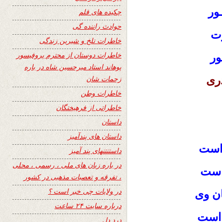
ور
چکیده های قلم
حوادث راننده گی
ت
خاطرات تلخ و شیرین زندگی
خاطرات دوستان از محترم پروفیسور
ور
پوهاند استاد میرحسین شاه در باره
دری
زحمات شان
خاطرات وطن
خاطراتی از فرهیختگان
داستان
داستان های پندآمیز
 است
داستنتنهای پند آمیز
در باره زبان های ملی ، رسمی ، محلی
است
، تفرقه و تعصبات مذهبی در کشور
در ولایات چی خبر است ؟
ان وی
درباره سایت ۲۴ ساعت
راست
درد دل