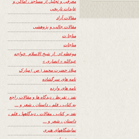
معرفی و تجلیل از مساجد ، اماکن و
عابدات تاریخی
مقالات آزاد
مقالات جالب و پژوهشی
مناجا ت
مناجات
موعظه ای از شیخ الاسلام خواجه
عبدالله « انصاری »
میلاد حضرت محمد ( ص ) مبارک
نامه های سرگشاده
نامه های وارده
نفد ، تقریظ ، دیدگاه ها و مقالات راجع
به کتاب ، فلم ، داستان ، شعر و …
نفد بر کتاب ، مقالات ، دیدگاهها ، فلم ،
داستان ، شعر و …
نمایشگاههای هنری
نیمه شعبان