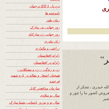
درد دل با کاکا ترجمان
ری
دلنوشته ها
رمان طنز
روز جهانی پدر مبارک
روز جهانی زن مبارکباد
زبان مادری
زراعتی و مالداری
زلزله افغانستان
زلزله در افغانستان
زن و زندگی – زن و مشکلات –
همچنان اشعار و مقاله در باره شهید
فرخنده
لله حیدری ، تشکر از
سازمان مدافعین کابل
نفروش کشور ما را چور و
سال نو میلادی
شیر
سال نو و نوروز باستانی بشما مبارک