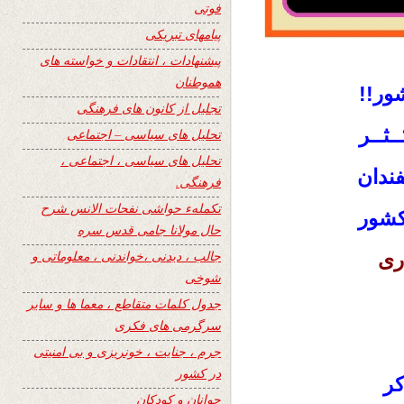
فوتی
پیامهای تبریکی
پیشنهادات ، انتقادات و خواسته های
هموطنان
ور!!
تجلیل از کانون های فرهنگی
ـثــر
تحلیل های سیاسی – اجتماعی
تحلیل های سیاسی ، اجتماعی ،
ندان
فرهنگی.
تکملهء حواشی نفحات الانس شرح
 کشور
حال مولانا جامی قدس سره
جالب ، دیدنی ،خواندنی ، معلوماتی و
ری
شوخی
جدول کلمات متقاطع ، معما ها و سایر
سرگرمی های فکری
جرم ، جنایت ، خونریزی و بی امنیتی
در کشور
کر
جوانان و کودکان