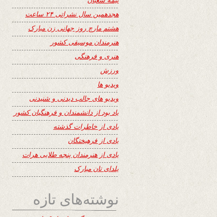
هجدهمین سال نشراتی ۲۴ ساعت
هشتم مارچ روز جهانی زن مبارک
هنرمندان موسیقی کشور
هنری و فرهنگی
ورزش
ویدیو ها
ویدیو های جالب دیدنی و شنیدنی
یاد بود از دانشمندان و فرهنگیان کشور
یادی از خاطرات گذشته
یادی از فرهیختگان
یادی از هنرمندان پنجه طلایی هرات
یلدای تان مبارک
نوشته‌های تازه