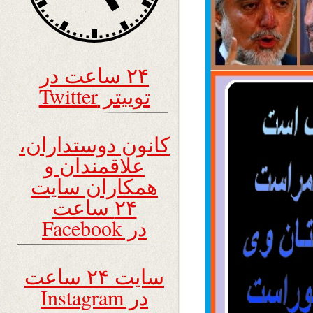
۲۴ ساعت در
توییتر Twitter
کانون دوستداران،
علاقمندان و
همکاران سایت
۲۴ ساعت
در Facebook
سایت ۲۴ ساعت
در Instagram