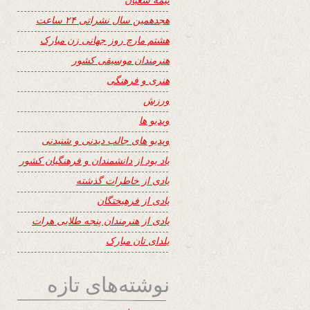
هجدهمین سال نشراتی ۲۴ ساعت
هشتم مارچ روز جهانی زن مبارک
هنرمندان موسیقی کشور
هنری و فرهنگی
ورزش
ویدیو ها
ویدیو های جالب دیدنی و شنیدنی
یاد بود از دانشمندان و فرهنگیان کشور
یادی از خاطرات گذشته
یادی از فرهیختگان
یادی از هنرمندان پنجه طلایی هرات
یلدای تان مبارک
نوشته‌های تازه