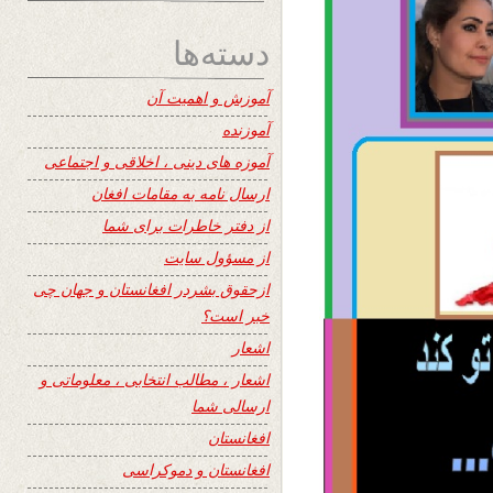
دسته‌ها
آموزش و اهمیت آن
آموزنده
آموزه های دینی ، اخلاقی و اجتماعی
ارسال نامه به مقامات افغان
از دفتر خاطرات برای شما
از مسؤول سایت
ازحقوق بشردر افغانستان و جهان چی
خبر است؟
اشعار
اشعار ، مطالب انتخابی ، معلوماتی و
ارسالی شما
افغانستان
افغانستان و دموکراسی