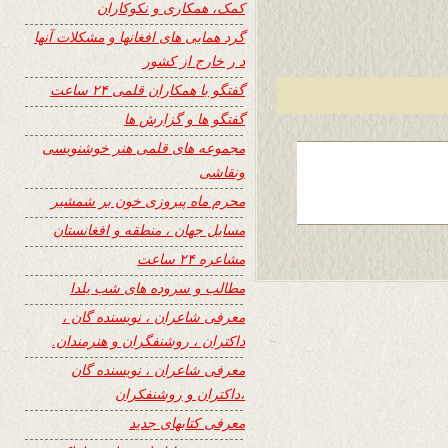
کمک، همکاری و نکوکاران
گرد همایی های افغانها و مشکلات آنها
د ر خارج از کشور
گفتگو با همکاران قلمی ۲۴ ساعت
گفتگو ها و گزارش ها
مجموعه های قلمی هنر خوشنویسی
ونقاشی
محرم ماه پیروزی خون بر شمشیر
مسایل جهان ، منطقه و افغانستان
مشاعره ۲۴ ساعت
مطالب و سروده های شب یلدا
معرفی شاعران ، نویسنده گان ،
داکتران ، روشنفگران و هنرمندان.
معرفی شاعران ، نویسنده گان
،داکتران و روشنفکران
معرفی کتابهای جدید