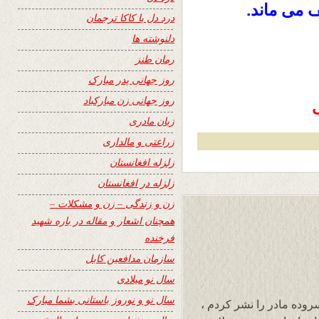
 می ماند.
درد دل با کاکا ترجمان
دلنوشته ها
رمان طنز
روز جهانی پدر مبارک
روز جهانی زن مبارکباد
زبان مادری
زراعتی و مالداری
زلزله افغانستان
زلزله در افغانستان
زن و زندگی – زن و مشکلات –
همچنان اشعار و مقاله در باره شهید
فرخنده
سازمان مدافعین کابل
سال نو میلادی
سال نو و نوروز باستانی بشما مبارک
روده مادر را نشر کردم ،