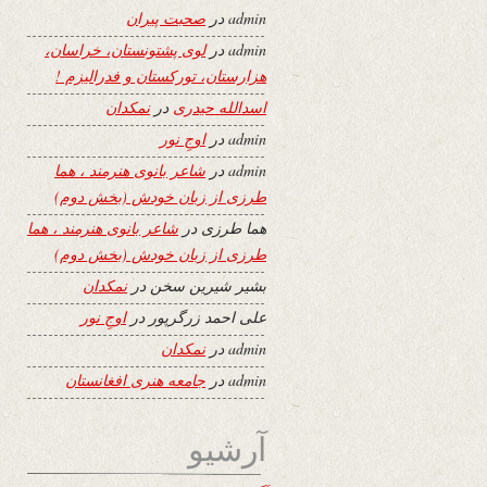
admin
در
صحبت پیران
admin
در
لوی پشتونستان، خراسان،
هزارستان، تورکستان و فدرالیزم !
اسدالله حیدری
در
نمکدان
admin
در
اوجِ نور
admin
در
شاعر بانوی هنرمند ، هما
طرزی از زبان خودش (بخش دوم)
هما طرزی
در
شاعر بانوی هنرمند ، هما
طرزی از زبان خودش (بخش دوم)
بشیر شیرین سخن
در
نمکدان
علی احمد زرگرپور
در
اوجِ نور
admin
در
نمکدان
admin
در
جامعه هنری افغانستان
آرشیو