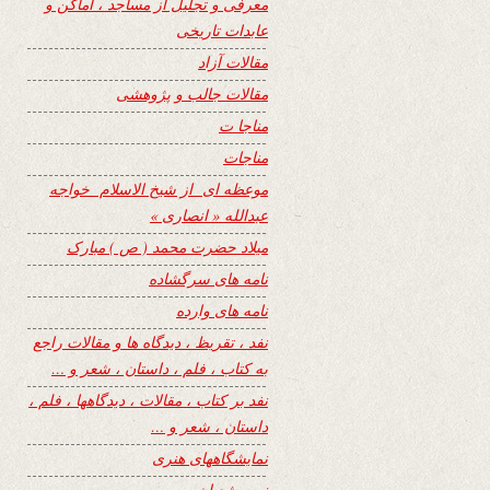
معرفی و تجلیل از مساجد ، اماکن و
عابدات تاریخی
مقالات آزاد
مقالات جالب و پژوهشی
مناجا ت
مناجات
موعظه ای از شیخ الاسلام خواجه
عبدالله « انصاری »
میلاد حضرت محمد ( ص ) مبارک
نامه های سرگشاده
نامه های وارده
نفد ، تقریظ ، دیدگاه ها و مقالات راجع
به کتاب ، فلم ، داستان ، شعر و …
نفد بر کتاب ، مقالات ، دیدگاهها ، فلم ،
داستان ، شعر و …
نمایشگاههای هنری
نیمه شعبان