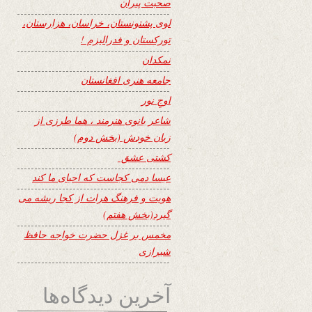
صحبت پیران
لوی پشتونستان، خراسان، هزارستان،
تورکستان و فدرالیزم !
نمکدان
جامعه هنری افغانستان
اوجِ نور
شاعر بانوی هنرمند ، هما طرزی از
زبان خودش (بخش دوم)
کشتی عشق
عیسا دمی کجاست که احیای ما کند
هویت و فرهنگ هرات از کجا ریشه می
گیرد(بخش هفتم)
مخمس بر غزل حضرت خواجه حافظ
شیرازی
آخرین دیدگاه‌ها