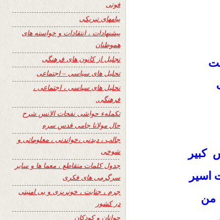
فوتی
پیامهای تبریکی
پیشنهادات ، انتقادات و خواسته های
هموطنان
تجلیل از کانون های فرهنگی
ست
تحلیل های سیاسی – اجتماعی
ت
تحلیل های سیاسی ، اجتماعی ،
فرهنگی.
تکملهء حواشی نفحات الانس شرح
حال مولانا جامی قدس سره
جالب ، دیدنی ،خواندنی ، معلوماتی و
شوخی
 کبیر
جدول کلمات متقاطع ، معما ها و سایر
 اسیر
سرگرمی های فکری
جرم ، جنایت ، خونریزی و بی امنیتی
 من
در کشور
جوانان و کودکان