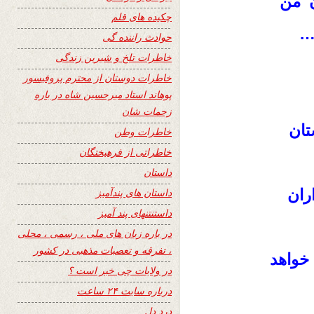
ن من
چکیده های قلم
 …
حوادث راننده گی
خاطرات تلخ و شیرین زندگی
خاطرات دوستان از محترم پروفیسور
پوهاند استاد میرحسین شاه در باره
زحمات شان
ستان
خاطرات وطن
خاطراتی از فرهیختگان
داستان
ران
داستان های پندآمیز
داستنتنهای پند آمیز
در باره زبان های ملی ، رسمی ، محلی
، تفرقه و تعصبات مذهبی در کشور
خواهد
در ولایات چی خبر است ؟
درباره سایت ۲۴ ساعت
درد دل