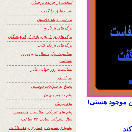
انتخاب از جریده ترجمان
باید حقایق را گفت
بررسی و نقد داستان
برگ های از تاریخ
برگ های از تاریخ و یادی از فرهیختگان
برگ های از یک کتاب
بمناسبت بهار ، سال نو و نوروز
باستانی
بمناسبت روز جهانی مادر
به یاد پدر
پاسخ به سوالات دوستان
پیام به هم میهنان
رین موجود هستی!
پیام تبریک
پیام های تبریکی بمناسبت هفدهمین
سال نشراتی سایت ۲۴ ساعت
پیامها ی تسلیت و همدری و اعـــلانا ت
کند