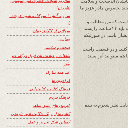
سالروز شهادت حضرت امیرالمؤمنین
ه هایشان اندصحت و سلامت
علی (ع)
یستند بخصوص مادر عزیز ما
سروده آتش { سوگنامه شهید فرخنده
 است که من مطالب و
}
دوستی آنعده عزیزانی را نشر و قبول میکنم که باید ۲۴ ساعت را پسند
سولاتی از کاکا ترجمان
یشان باشد. در صورتیکه
سیاسی
صحت و سلامتی
کنید. و در قسمت راست
طاعات و عبادات تان قبول درگاه حق
ند و شما هم میتوانید آنرا پسند
طنز
عید همه مبارک
فراخوان ها
فرهنگ کتاب و کتابخوانی٬
فرهنگ مردم
ابت نشر شعرم به بنده
کارتون های عتیق شاهد
کتاب هزار و یک حکایت ادبی تاریخی
کمپاین تفکرُ تحریر و عمل