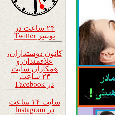
۲۴ ساعت در
توییتر Twitter
کانون دوستداران،
علاقمندان و
همکاران سایت
۲۴ ساعت
در Facebook
سایت ۲۴ ساعت
در Instagram