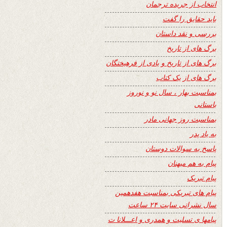
انتخاب از جریده ترجمان
باید حقایق را گفت
بررسی و نقد داستان
برگ های از تاریخ
برگ های از تاریخ و یادی از فرهیختگان
برگ های از یک کتاب
بمناسبت بهار ، سال نو و نوروز
باستانی
بمناسبت روز جهانی مادر
به یاد پدر
پاسخ به سوالات دوستان
پیام به هم میهنان
پیام تبریک
پیام های تبریکی بمناسبت هفدهمین
سال نشراتی سایت ۲۴ ساعت
پیامها ی تسلیت و همدری و اعـــلانا ت