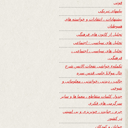
فوتی
پیامهای تبریکی
پیشنهادات ، انتقادات و خواسته های
هموطنان
تجلیل از کانون های فرهنگی
تحلیل های سیاسی – اجتماعی
تحلیل های سیاسی ، اجتماعی ،
فرهنگی.
تکملهء حواشی نفحات الانس شرح
حال مولانا جامی قدس سره
جالب ، دیدنی ،خواندنی ، معلوماتی و
شوخی
جدول کلمات متقاطع ، معما ها و سایر
سرگرمی های فکری
جرم ، جنایت ، خونریزی و بی امنیتی
در کشور
جوانان و کودکان