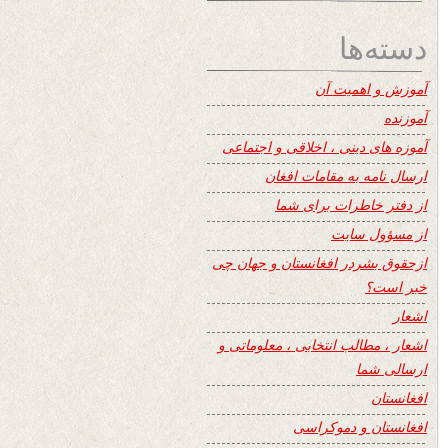
دسته‌ها
آموزش و اهمیت آن
آموزنده
آموزه های دینی ، اخلاقی و اجتماعی
ارسال نامه به مقامات افغان
از دفتر خاطرات برای شما
از مسؤول سایت
ازحقوق بشردر افغانستان و جهان چی
خبر است؟
اشعار
اشعار ، مطالب انتخابی ، معلوماتی و
ارسالی شما
افغانستان
افغانستان و دموکراسی