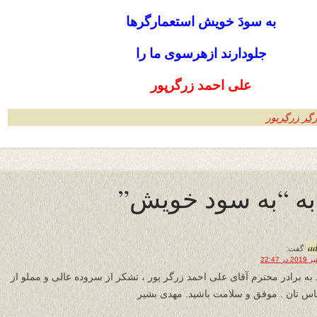
به سودَ خویش استعمارگرها
جلودارند ازهرسوی ما را
علی احمد زرگرپور
گر زرگرپور
a
گفت:
 به برادر محترم آقای علی احمد زرگر پور ، تشکر از سروده عالی و مملو از
س تان . موفق و سلامت باشید. مهدی بشیر