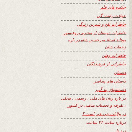
چکیده های قلم
حوادث راننده گی
خاطرات تلخ و شیرین زندگی
خاطرات دوستان از محترم پروفیسور
پوهاند استاد میرحسین شاه در باره
زحمات شان
خاطرات وطن
خاطراتی از فرهیختگان
داستان
داستان های پندآمیز
داستنتنهای پند آمیز
در باره زبان های ملی ، رسمی ، محلی
، تفرقه و تعصبات مذهبی در کشور
در ولایات چی خبر است ؟
درباره سایت ۲۴ ساعت
درد دل