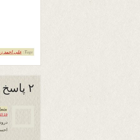
Tags:
علی احمد زر
۲ پاسخ به “به سود خویش”
dmin
19 اکتبر 2019 در 22:47
درود
احسا