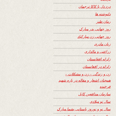
درد دل با کاکا ترجمان
دلنوشته ها
رمان طنز
روز جهانی پدر مبارک
روز جهانی زن مبارکباد
زبان مادری
زراعتی و مالداری
زلزله افغانستان
زلزله در افغانستان
زن و زندگی – زن و مشکلات –
همچنان اشعار و مقاله در باره شهید
فرخنده
سازمان مدافعین کابل
سال نو میلادی
سال نو و نوروز باستانی بشما مبارک