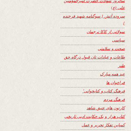
سالروز شهادت حضرت امیرالمؤمنین
علی (ع)
سروده آتش { سوگنامه شهید فرخنده
}
سولاتی از کاکا ترجمان
سیاسی
صحت و سلامتی
طاعات و عبادات تان قبول درگاه حق
طنز
عید همه مبارک
فراخوان ها
فرهنگ کتاب و کتابخوانی٬
فرهنگ مردم
کارتون های عتیق شاهد
کتاب هزار و یک حکایت ادبی تاریخی
کمپاین تفکرُ تحریر و عمل