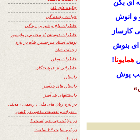
به ای بکن
چکیده های قلم
و و انوش
حوادث راننده گی
خاطرات تلخ و شیرین زندگی
ـی کارساز
خاطرات دوستان از محترم پروفیسور
پوهاند استاد میرحسین شاه در باره
ای بنوش
زحمات شان
ش
همایونا
!
خاطرات وطن
خاطراتی از فرهیختگان
عیب پوش
داستان
داستان های پندآمیز
»
داستنتنهای پند آمیز
در باره زبان های ملی ، رسمی ، محلی
، تفرقه و تعصبات مذهبی در کشور
در ولایات چی خبر است ؟
درباره سایت ۲۴ ساعت
درد دل