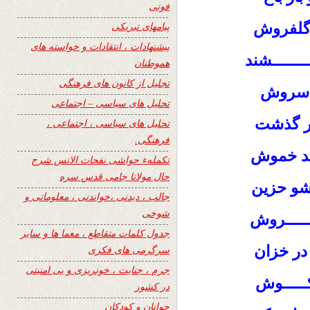
فوتی
گلفروش
پیامهای تبریکی
پیشنهادات ، انتقادات و خواسته های
ـــــــشند
هموطنان
تجلیل از کانون های فرهنگی
ز سروش
تحلیل های سیاسی – اجتماعی
 بر گذشت
تحلیل های سیاسی ، اجتماعی ،
فرهنگی.
اند خموش
تکملهء حواشی نفحات الانس شرح
حال مولانا جامی قدس سره
مشو حزین
جالب ، دیدنی ،خواندنی ، معلوماتی و
شوخی
ـــــروش
جدول کلمات متقاطع ، معما ها و سایر
 در خزان
سرگرمی های فکری
جرم ، جنایت ، خونریزی و بی امنیتی
ـــــوش
در کشور
جوانان و کودکان