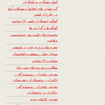
کمک، همکاری و نکوکاران
گرد همایی های افغانها و مشکلات آنها
د ر خارج از کشور
گفتگو با همکاران قلمی ۲۴ ساعت
گفتگو ها و گزارش ها
مجموعه های قلمی هنر خوشنویسی
ونقاشی
محرم ماه پیروزی خون بر شمشیر
مسایل جهان ، منطقه و افغانستان
مشاعره ۲۴ ساعت
مطالب و سروده های شب یلدا
معرفی شاعران ، نویسنده گان ،
داکتران ، روشنفگران و هنرمندان.
معرفی شاعران ، نویسنده گان
،داکتران و روشنفکران
معرفی کتابهای جدید