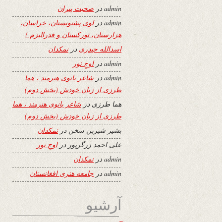
admin
در
صحبت پیران
admin
در
لوی پشتونستان، خراسان،
هزارستان، تورکستان و فدرالیزم !
اسدالله حیدری
در
نمکدان
admin
در
اوجِ نور
admin
در
شاعر بانوی هنرمند ، هما
طرزی از زبان خودش (بخش دوم)
هما طرزی
در
شاعر بانوی هنرمند ، هما
طرزی از زبان خودش (بخش دوم)
بشیر شیرین سخن
در
نمکدان
علی احمد زرگرپور
در
اوجِ نور
admin
در
نمکدان
admin
در
جامعه هنری افغانستان
آرشیو