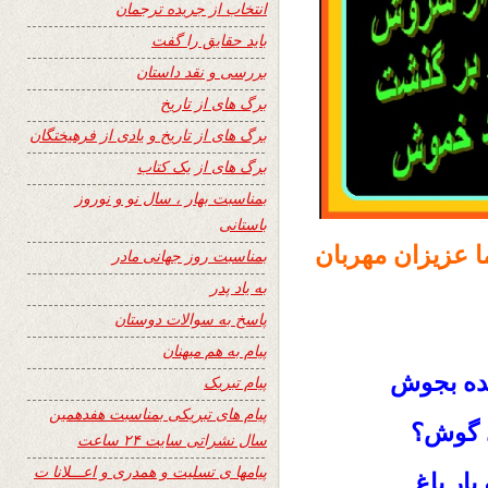
انتخاب از جریده ترجمان
باید حقایق را گفت
بررسی و نقد داستان
برگ های از تاریخ
برگ های از تاریخ و یادی از فرهیختگان
برگ های از یک کتاب
بمناسبت بهار ، سال نو و نوروز
باستانی
ا عزیزان مهربان
بمناسبت روز جهانی مادر
به یاد پدر
پاسخ به سوالات دوستان
پیام به هم میهنان
مده بجوش
پیام تبریک
پیام های تبریکی بمناسبت هفدهمین
ی گوش؟
سال نشراتی سایت ۲۴ ساعت
پیامها ی تسلیت و همدری و اعـــلانا ت
بار باغ