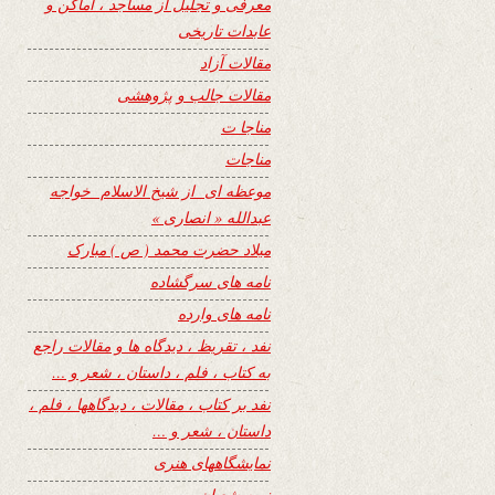
معرفی و تجلیل از مساجد ، اماکن و
عابدات تاریخی
مقالات آزاد
مقالات جالب و پژوهشی
مناجا ت
مناجات
موعظه ای از شیخ الاسلام خواجه
عبدالله « انصاری »
میلاد حضرت محمد ( ص ) مبارک
نامه های سرگشاده
نامه های وارده
نفد ، تقریظ ، دیدگاه ها و مقالات راجع
به کتاب ، فلم ، داستان ، شعر و …
نفد بر کتاب ، مقالات ، دیدگاهها ، فلم ،
داستان ، شعر و …
نمایشگاههای هنری
نیمه شعبان