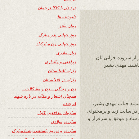
درد دل با کاکا ترجمان
دلنوشته ها
رمان طنز
روز جهانی پدر مبارک
روز جهانی زن مبارکباد
زبان مادری
 از سروده خزانی تان.
زراعتی و مالداری
اشید. مهدی بشیر
زلزله افغانستان
زلزله در افغانستان
زن و زندگی – زن و مشکلات –
همچنان اشعار و مقاله در باره شهید
نشمند جناب مهدی بشیر،
فرخنده
 در سایت زیبا و پرمحتوای
سازمان مدافعین کابل
. شاد و موفق و سرفراز و
سال نو میلادی
سال نو و نوروز باستانی بشما مبارک