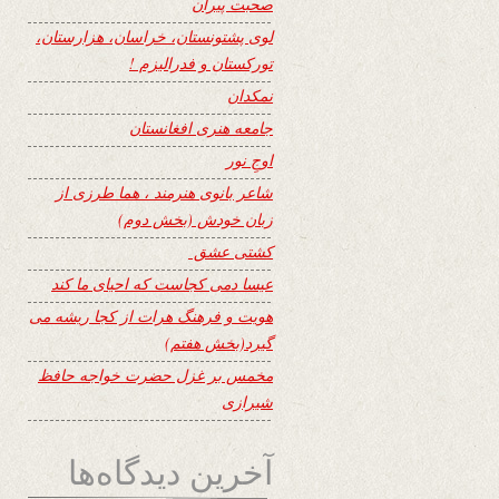
صحبت پیران
لوی پشتونستان، خراسان، هزارستان،
تورکستان و فدرالیزم !
نمکدان
جامعه هنری افغانستان
اوجِ نور
شاعر بانوی هنرمند ، هما طرزی از
زبان خودش (بخش دوم)
کشتی عشق
عیسا دمی کجاست که احیای ما کند
هویت و فرهنگ هرات از کجا ریشه می
گیرد(بخش هفتم)
مخمس بر غزل حضرت خواجه حافظ
شیرازی
آخرین دیدگاه‌ها