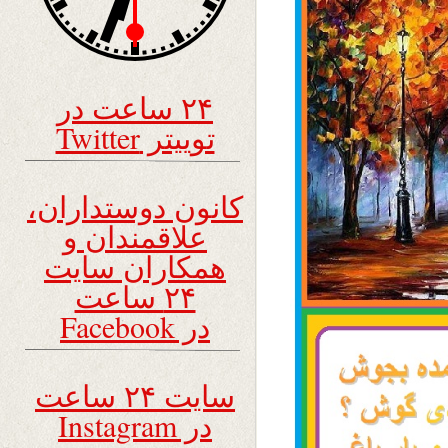
۲۴ ساعت در
توییتر Twitter
کانون دوستداران،
علاقمندان و
همکاران سایت
۲۴ ساعت
در Facebook
سایت ۲۴ ساعت
در Instagram