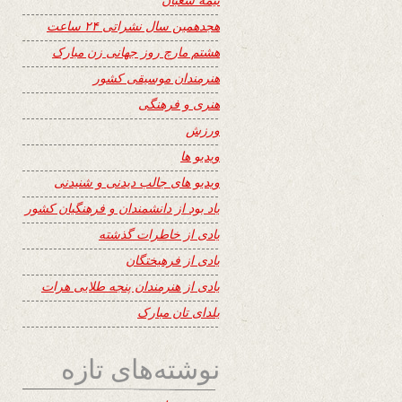
هجدهمین سال نشراتی ۲۴ ساعت
هشتم مارچ روز جهانی زن مبارک
هنرمندان موسیقی کشور
هنری و فرهنگی
ورزش
ویدیو ها
ویدیو های جالب دیدنی و شنیدنی
یاد بود از دانشمندان و فرهنگیان کشور
یادی از خاطرات گذشته
یادی از فرهیختگان
یادی از هنرمندان پنجه طلایی هرات
یلدای تان مبارک
نوشته‌های تازه