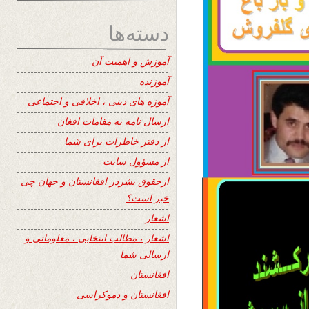
دسته‌ها
آموزش و اهمیت آن
آموزنده
آموزه های دینی ، اخلاقی و اجتماعی
ارسال نامه به مقامات افغان
از دفتر خاطرات برای شما
از مسؤول سایت
ازحقوق بشردر افغانستان و جهان چی
خبر است؟
اشعار
اشعار ، مطالب انتخابی ، معلوماتی و
ارسالی شما
افغانستان
افغانستان و دموکراسی