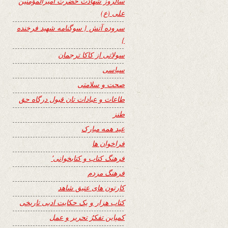
سالروز شهادت حضرت امیرالمؤمنین
علی (ع)
سروده آتش { سوگنامه شهید فرخنده
}
سولاتی از کاکا ترجمان
سیاسی
صحت و سلامتی
طاعات و عبادات تان قبول درگاه حق
طنز
عید همه مبارک
فراخوان ها
فرهنگ کتاب و کتابخوانی٬
فرهنگ مردم
کارتون های عتیق شاهد
کتاب هزار و یک حکایت ادبی تاریخی
کمپاین تفکرُ تحریر و عمل