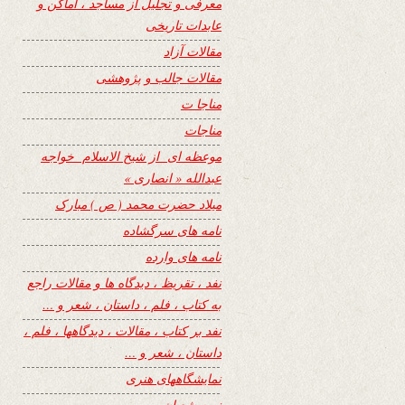
معرفی و تجلیل از مساجد ، اماکن و
عابدات تاریخی
مقالات آزاد
مقالات جالب و پژوهشی
مناجا ت
مناجات
موعظه ای از شیخ الاسلام خواجه
عبدالله « انصاری »
میلاد حضرت محمد ( ص ) مبارک
نامه های سرگشاده
نامه های وارده
نفد ، تقریظ ، دیدگاه ها و مقالات راجع
به کتاب ، فلم ، داستان ، شعر و …
نفد بر کتاب ، مقالات ، دیدگاهها ، فلم ،
داستان ، شعر و …
نمایشگاههای هنری
نیمه شعبان