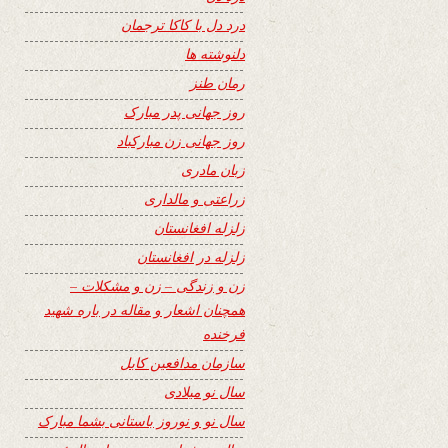
درد دل با کاکا ترجمان
دلنوشته ها
رمان طنز
روز جهانی پدر مبارک
روز جهانی زن مبارکباد
زبان مادری
زراعتی و مالداری
زلزله افغانستان
زلزله در افغانستان
زن و زندگی – زن و مشکلات –
همچنان اشعار و مقاله در باره شهید
فرخنده
سازمان مدافعین کابل
سال نو میلادی
سال نو و نوروز باستانی بشما مبارک