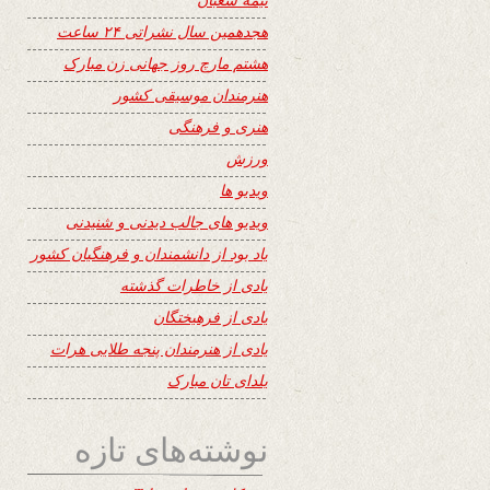
هجدهمین سال نشراتی ۲۴ ساعت
هشتم مارچ روز جهانی زن مبارک
هنرمندان موسیقی کشور
هنری و فرهنگی
ورزش
ویدیو ها
ویدیو های جالب دیدنی و شنیدنی
یاد بود از دانشمندان و فرهنگیان کشور
یادی از خاطرات گذشته
یادی از فرهیختگان
یادی از هنرمندان پنجه طلایی هرات
یلدای تان مبارک
نوشته‌های تازه