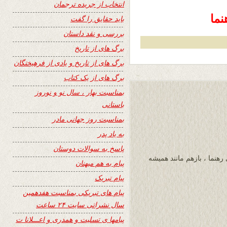
انتخاب از جریده ترجمان
نما
باید حقایق را گفت
بررسی و نقد داستان
برگ های از تاریخ
برگ های از تاریخ و یادی از فرهیختگان
برگ های از یک کتاب
بمناسبت بهار ، سال نو و نوروز
باستانی
بمناسبت روز جهانی مادر
به یاد پدر
پاسخ به سوالات دوستان
رهنما ، بازهم مانند همیشه
پیام به هم میهنان
پیام تبریک
پیام های تبریکی بمناسبت هفدهمین
سال نشراتی سایت ۲۴ ساعت
پیامها ی تسلیت و همدری و اعـــلانا ت