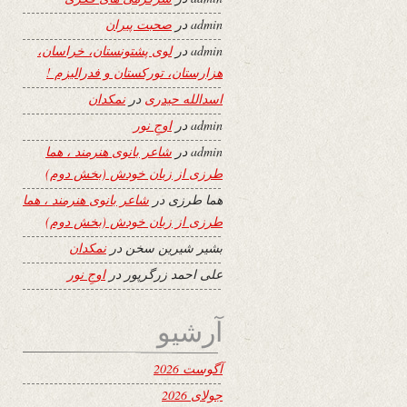
admin
در
صحبت پیران
admin
در
لوی پشتونستان، خراسان،
هزارستان، تورکستان و فدرالیزم !
اسدالله حیدری
در
نمکدان
admin
در
اوجِ نور
admin
در
شاعر بانوی هنرمند ، هما
طرزی از زبان خودش (بخش دوم)
هما طرزی
در
شاعر بانوی هنرمند ، هما
طرزی از زبان خودش (بخش دوم)
بشیر شیرین سخن
در
نمکدان
علی احمد زرگرپور
در
اوجِ نور
آرشیو
آگوست 2026
جولای 2026