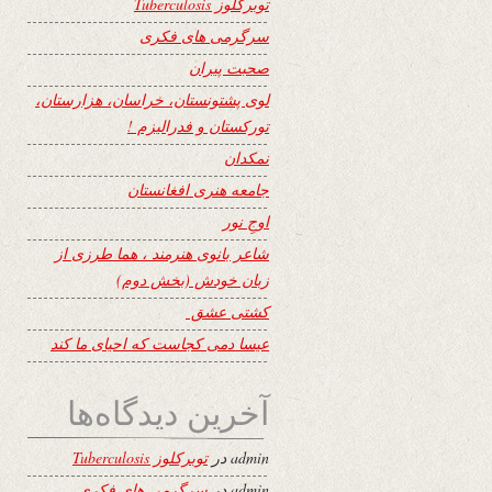
توبرکلوز Tuberculosis
سرگرمی های فکری
صحبت پیران
لوی پشتونستان، خراسان، هزارستان،
تورکستان و فدرالیزم !
نمکدان
جامعه هنری افغانستان
اوجِ نور
شاعر بانوی هنرمند ، هما طرزی از
زبان خودش (بخش دوم)
کشتی عشق
عیسا دمی کجاست که احیای ما کند
آخرین دیدگاه‌ها
admin
در
توبرکلوز Tuberculosis
admin
در
سرگرمی های فکری