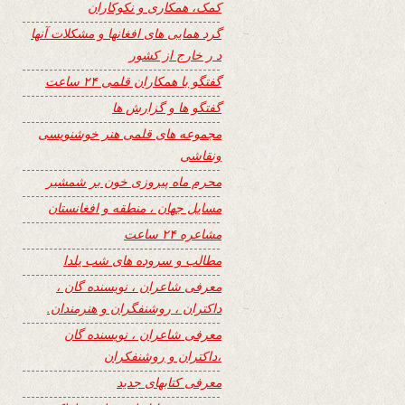
کمک، همکاری و نکوکاران
گرد همایی های افغانها و مشکلات آنها
د ر خارج از کشور
گفتگو با همکاران قلمی ۲۴ ساعت
گفتگو ها و گزارش ها
مجموعه های قلمی هنر خوشنویسی
ونقاشی
محرم ماه پیروزی خون بر شمشیر
مسایل جهان ، منطقه و افغانستان
مشاعره ۲۴ ساعت
مطالب و سروده های شب یلدا
معرفی شاعران ، نویسنده گان ،
داکتران ، روشنفگران و هنرمندان.
معرفی شاعران ، نویسنده گان
،داکتران و روشنفکران
معرفی کتابهای جدید