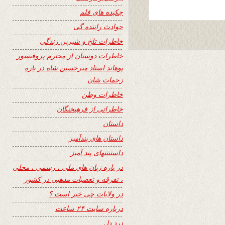
چکیده های قلم
حوادث راننده گی
خاطرات تلخ و شیرین زندگی
خاطرات دوستان از محترم پروفیسور
پوهاند استاد میرحسین شاه در باره
زحمات شان
خاطرات وطن
خاطراتی از فرهیختگان
داستان
داستان های پندآمیز
داستنتنهای پند آمیز
در باره زبان های ملی ، رسمی ، محلی
، تفرقه و تعصبات مذهبی در کشور
در ولایات چی خبر است ؟
درباره سایت ۲۴ ساعت
درد دل