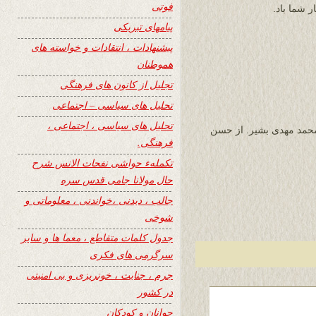
فوتی
ر شما باد.
پیامهای تبریکی
پیشنهادات ، انتقادات و خواسته های
هموطنان
تجلیل از کانون های فرهنگی
تحلیل های سیاسی – اجتماعی
تحلیل های سیاسی ، اجتماعی ،
محمد مهدی بشیر. از حسن
فرهنگی.
تکملهء حواشی نفحات الانس شرح
حال مولانا جامی قدس سره
جالب ، دیدنی ،خواندنی ، معلوماتی و
شوخی
جدول کلمات متقاطع ، معما ها و سایر
سرگرمی های فکری
جرم ، جنایت ، خونریزی و بی امنیتی
در کشور
جوانان و کودکان