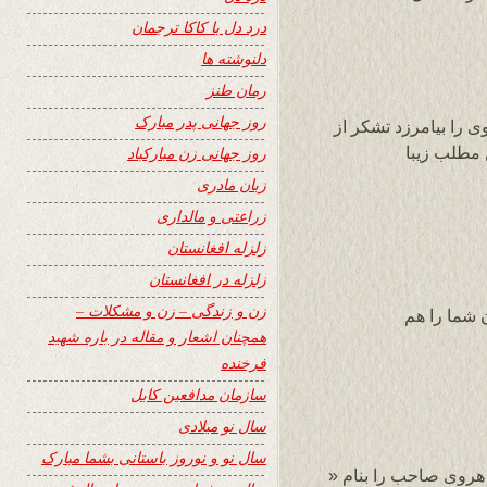
درد دل با کاکا ترجمان
دلنوشته ها
رمان طنز
روز جهانی پدر مبارک
ی را بیامرزد تشکر از
مطلب زیبا
روز جهانی زن مبارکباد
زبان مادری
زراعتی و مالداری
زلزله افغانستان
زلزله در افغانستان
زن و زندگی – زن و مشکلات –
 شما را هم
همچنان اشعار و مقاله در باره شهید
فرخنده
سازمان مدافعین کابل
سال نو میلادی
سال نو و نوروز باستانی بشما مبارک
شادروان هروی صاحب را بنام «