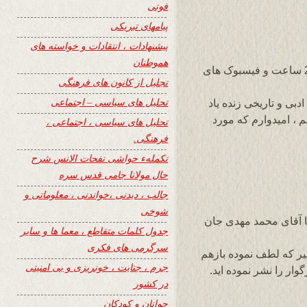
فوتی
پیامهای تبریکی
پیشنهادات ، انتقادات و خواسته های
هموطنان
خواننده گان عزیز و همکاران محترم سایت 24 ساعت و فیسبوک های
تجلیل از کانون های فرهنگی
تحلیل های سیاسی – اجتماعی
جکایت ادبی و تاریخی زنده یاد
 ، امیدوارم که مورد
تحلیل های سیاسی ، اجتماعی ،
فرهنگی.
تکملهء حواشی نفحات الانس شرح
حال مولانا جامی قدس سره
جالب ، دیدنی ،خواندنی ، معلوماتی و
شوخی
ما آقای محمد مهدی جان
جدول کلمات متقاطع ، معما ها و سایر
سرگرمی های فکری
یر که لطف نموده بازهم
جرم ، جنایت ، خونریزی و بی امنیتی
ار را نشر نموده اید.
در کشور
جوانان و کودکان