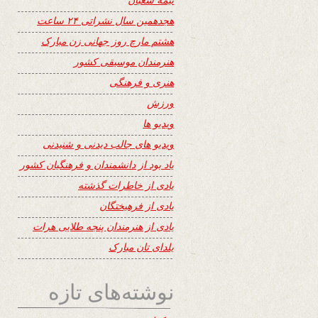
هجدهمین سال نشراتی ۲۴ ساعت
هشتم مارچ روز جهانی زن مبارک
هنرمندان موسیقی کشور
هنری و فرهنگی
ورزش
ویدیو ها
ویدیو های جالب دیدنی و شنیدنی
یاد بود از دانشمندان و فرهنگیان کشور
یادی از خاطرات گذشته
یادی از فرهیختگان
یادی از هنرمندان پنجه طلایی هرات
یلدای تان مبارک
نوشته‌های تازه