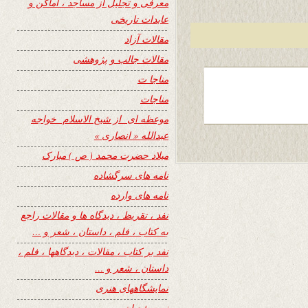
معرفی و تجلیل از مساجد ، اماکن و
عابدات تاریخی
مقالات آزاد
مقالات جالب و پژوهشی
مناجا ت
مناجات
موعظه ای از شیخ الاسلام خواجه
عبدالله « انصاری »
میلاد حضرت محمد ( ص ) مبارک
نامه های سرگشاده
نامه های وارده
نفد ، تقریظ ، دیدگاه ها و مقالات راجع
به کتاب ، فلم ، داستان ، شعر و …
نفد بر کتاب ، مقالات ، دیدگاهها ، فلم ،
داستان ، شعر و …
نمایشگاههای هنری
نیمه شعبان