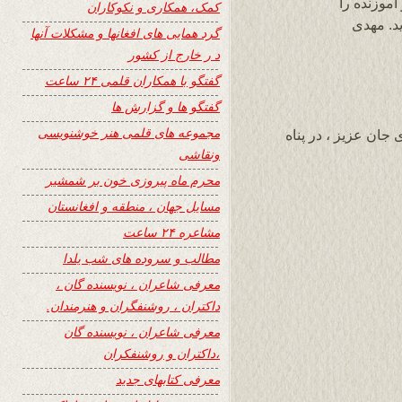
موزنده را
کمک، همکاری و نکوکاران
ید. مهدی
گرد همایی های افغانها و مشکلات آنها
د ر خارج از کشور
گفتگو با همکاران قلمی ۲۴ ساعت
گفتگو ها و گزارش ها
مجموعه های قلمی هنر خوشنویسی
جان عزیز ، در پناه
ونقاشی
محرم ماه پیروزی خون بر شمشیر
مسایل جهان ، منطقه و افغانستان
مشاعره ۲۴ ساعت
مطالب و سروده های شب یلدا
معرفی شاعران ، نویسنده گان ،
داکتران ، روشنفگران و هنرمندان.
معرفی شاعران ، نویسنده گان
،داکتران و روشنفکران
معرفی کتابهای جدید