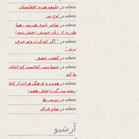
admin
در
جامعه هنری افغانستان
admin
در
اوجِ نور
admin
در
شاعر بانوی هنرمند ، هما
طرزی از زبان خودش (بخش دوم)
admin
در
” اگر کودک درونم حرف
بزند “
admin
در
کشتی عشق
admin
در
عیسا دمی کجاست که احیای
ما کند
admin
در
هویت و فرهنگ هرات از کجا
ریشه می گیرد(بخش هفتم)
admin
در
دوبیتی ها
admin
در
شامِ فراق
آرشیو