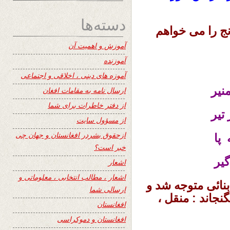
دسته‌ها
رنج را می خواهم
آموزش و اهمیت آن
آموزنده
آموزه های دینی ، اخلاقی و اجتماعی
نیر
ارسال نامه به مقامات افغان
از دفتر خاطرات برای شما
تیر
از مسؤول سایت
ازحقوق بشردر افغانستان و جهان چی
پا
خبر است؟
گیر
اشعار
اشعار ، مطالب انتخابی ، معلوماتی و
نائی متوجه شد و
ارسالی شما
نجاند : منقل ،
افغانستان
افغانستان و دموکراسی