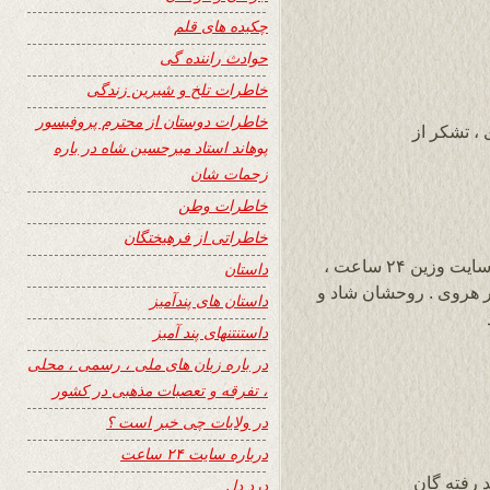
چکیده های قلم
حوادث راننده گی
خاطرات تلخ و شیرین زندگی
خاطرات دوستان از محترم پروفیسور
، تشکر از
پوهاند استاد میرحسین شاه در باره
زحمات شان
خاطرات وطن
خاطراتی از فرهیختگان
برادر محترم آقای محمد مهدی بشیر مسوول سایت وزین ۲۴ ساعت ،
داستان
ر هروی . روحشان شاد و
داستان های پندآمیز
داستنتنهای پند آمیز
در باره زبان های ملی ، رسمی ، محلی
، تفرقه و تعصبات مذهبی در کشور
در ولایات چی خبر است ؟
درباره سایت ۲۴ ساعت
 رفته گان
درد دل