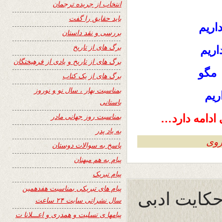
انتخاب از جریده ترجمان
باید حقایق را گفت
اریم
بررسی و نقد داستان
برگ های از تاریخ
اریم
برگ های از تاریخ و یادی از فرهیختگان
 مگو
برگ های از یک کتاب
بمناسبت بهار ، سال نو و نوروز
ریم
باستانی
بمناسبت روز جهانی مادر
ادامه دارد…
به یاد پدر
روی
پاسخ به سوالات دوستان
پیام به هم میهنان
پیام تبریک
پیام های تبریکی بمناسبت هفدهمین
 حکایت ادبی
سال نشراتی سایت ۲۴ ساعت
پیامها ی تسلیت و همدری و اعـــلانا ت