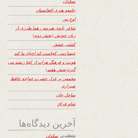
نمکدان
جامعه هنری افغانستان
اوجِ نور
شاعر بانوی هنرمند ، هما طرزی از
زبان خودش (بخش دوم)
کشتی عشق
عیسا دمی کجاست که احیای ما کند
هویت و فرهنگ هرات از کجا ریشه می
گیرد(بخش هفتم)
مخمس بر غزل حضرت خواجه حافظ
شیرازی
ساحلِ جان
شامِ فراق
آخرین دیدگاه‌ها
admin
در
نمکدان