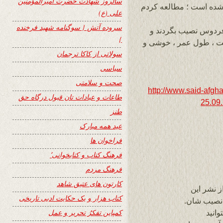
سالروز شهادت حضرت امیرالمؤمنین
 » را که در صفحه وزین ۲۴ نشر شده است ؛ مطالعه کردم
علی (ع)
سروده آتش { سوگنامه شهید فرخنده
فردوس نصیب بگردند و
}
ت ، طول عمر ، خوشی و
سولاتی از کاکا ترجمان
سیاسی
صحت و سلامتی
http://www.said-afgha
طاعات و عبادات تان قبول درگاه حق
25.09
طنز
عید همه مبارک
فراخوان ها
فرهنگ کتاب و کتابخوانی٬
فرهنگ مردم
کارتون های عتیق شاهد
 نشر این
کتاب هزار و یک حکایت ادبی تاریخی
ا نصیب شان.
کمپاین تفکرُ تحریر و عمل
وانید