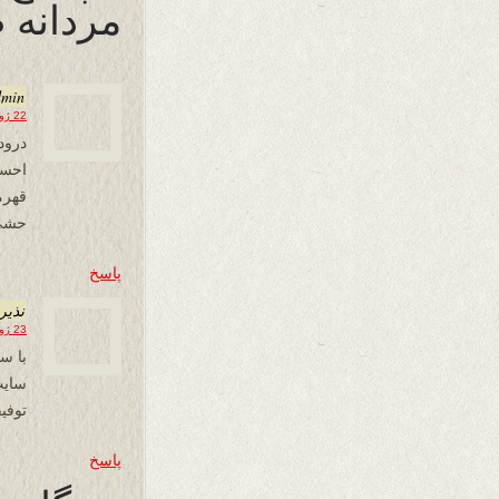
مردانه
dmin
22 ژوئن 2019 در 23:08
درود
احسا
قهرم
حشی 
پاسخ
نذير
23 ژوئن 2019 در 02:55
با س
سایت وزين ٢٤ ساعت 
توفيق
پاسخ