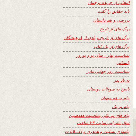
انتخاب از جریده ترجمان
باید حقایق را گفت
بررسی و نقد داستان
برگ های از تاریخ
برگ های از تاریخ و یادی از فرهیختگان
برگ های از یک کتاب
بمناسبت بهار ، سال نو و نوروز
باستانی
بمناسبت روز جهانی مادر
به یاد پدر
پاسخ به سوالات دوستان
پیام به هم میهنان
پیام تبریک
پیام های تبریکی بمناسبت هفدهمین
سال نشراتی سایت ۲۴ ساعت
پیامها ی تسلیت و همدری و اعـــلانا ت