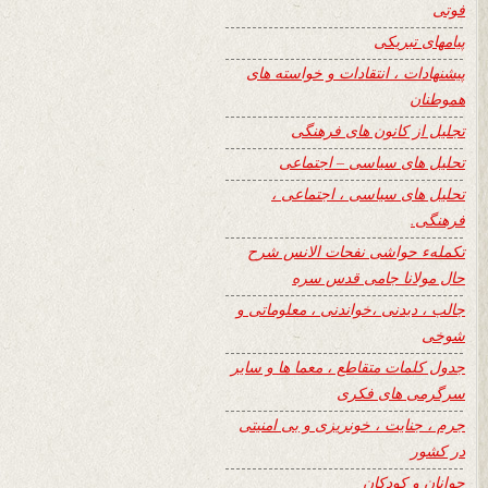
فوتی
پیامهای تبریکی
پیشنهادات ، انتقادات و خواسته های
هموطنان
تجلیل از کانون های فرهنگی
تحلیل های سیاسی – اجتماعی
تحلیل های سیاسی ، اجتماعی ،
فرهنگی.
تکملهء حواشی نفحات الانس شرح
حال مولانا جامی قدس سره
جالب ، دیدنی ،خواندنی ، معلوماتی و
شوخی
جدول کلمات متقاطع ، معما ها و سایر
سرگرمی های فکری
جرم ، جنایت ، خونریزی و بی امنیتی
در کشور
جوانان و کودکان