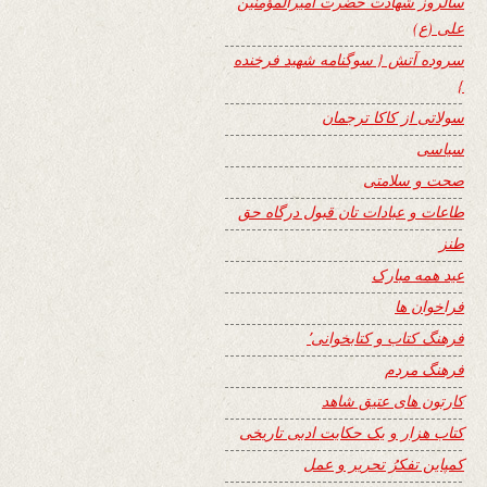
سالروز شهادت حضرت امیرالمؤمنین
علی (ع)
سروده آتش { سوگنامه شهید فرخنده
}
سولاتی از کاکا ترجمان
سیاسی
صحت و سلامتی
طاعات و عبادات تان قبول درگاه حق
طنز
عید همه مبارک
فراخوان ها
فرهنگ کتاب و کتابخوانی٬
فرهنگ مردم
کارتون های عتیق شاهد
کتاب هزار و یک حکایت ادبی تاریخی
کمپاین تفکرُ تحریر و عمل