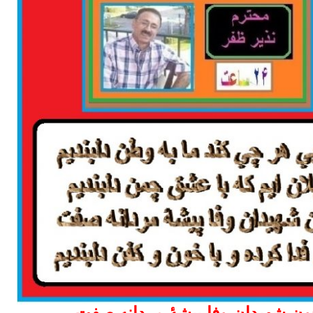
ن شهيدان وفا پيشۀ مردانه صفت