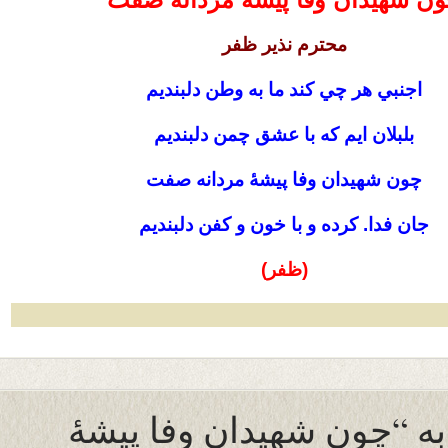
محترم نذیر ظفر
اجنبي هر چي كند ما به وطن دلبنديم
بلبلان ايم كه با عشق چمن دلبنديم
چون شهيدان وفا پيشۀ مردانه صفت
جان فدا. كرده و با خون و كفن دلبنديم
(ظفر)
 به “چون شهيدان وفا پيشۀ