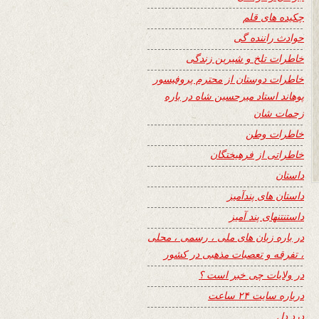
چکیده های قلم
حوادث راننده گی
خاطرات تلخ و شیرین زندگی
خاطرات دوستان از محترم پروفیسور
پوهاند استاد میرحسین شاه در باره
زحمات شان
خاطرات وطن
خاطراتی از فرهیختگان
داستان
داستان های پندآمیز
داستنتنهای پند آمیز
در باره زبان های ملی ، رسمی ، محلی
، تفرقه و تعصبات مذهبی در کشور
در ولایات چی خبر است ؟
درباره سایت ۲۴ ساعت
درد دل