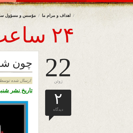
اهداف و مرام ما
مؤسس و مسؤول سا
۲۴ ساعت
22
چون شهي
ارسال شده توسط admin د
ژوئن
تاریخ نشر شنبه اول سرطان
۲
دیدگاه