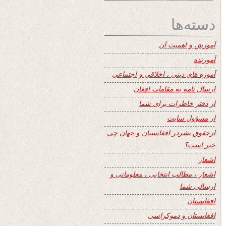
دسته‌ها
آموزش و اهمیت آن
آموزنده
آموزه های دینی ، اخلاقی و اجتماعی
ارسال نامه به مقامات افغان
از دفتر خاطرات برای شما
از مسؤول سایت
ازحقوق بشردر افغانستان و جهان چی
خبر است؟
اشعار
اشعار ، مطالب انتخابی ، معلوماتی و
ارسالی شما
افغانستان
افغانستان و دموکراسی