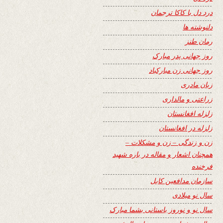
درد دل با کاکا ترجمان
دلنوشته ها
رمان طنز
روز جهانی پدر مبارک
روز جهانی زن مبارکباد
زبان مادری
زراعتی و مالداری
زلزله افغانستان
زلزله در افغانستان
زن و زندگی – زن و مشکلات –
همچنان اشعار و مقاله در باره شهید
فرخنده
سازمان مدافعین کابل
سال نو میلادی
سال نو و نوروز باستانی بشما مبارک