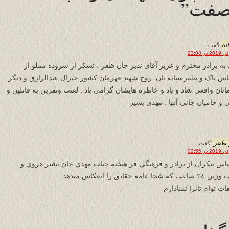
 صفت”
a
گفت:
 به برادر محترم و عزیز آقای نذیر جان ظفر ، تشکر از سروده مملو از
س پاک و طنپرستانه تان. روح شهید قهرمان کشور جنرال عبدالرازق و دیگر
انان واقعی شاد و یاد و خاطره هایشان گرامی باد . لعنت ونفرین به قاتلین و
و حامیان جانی آنها . مهدی بشیر
 ظفر
گفت:
پاس بيكران از برادر و فرهنگي فر هيخته جناب مهدي جان بشير هروي و
كه شجا عامه حقايق را انعكاس ميدهد
ات توام تانرا تمنادارم