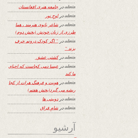
admin
در
جامعه هنری افغانستان
admin
در
اوجِ نور
admin
در
شاعر بانوی هنرمند ، هما
طرزی از زبان خودش (بخش دوم)
admin
در
” اگر کودک درونم حرف
بزند “
admin
در
کشتی عشق
admin
در
عیسا دمی کجاست که احیای
ما کند
admin
در
هویت و فرهنگ هرات از کجا
ریشه می گیرد(بخش هفتم)
admin
در
دوبیتی ها
admin
در
شامِ فراق
آرشیو