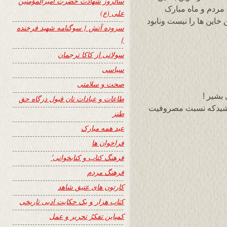
سالروز شهادت حضرت امیرالمؤمنین
مردم و ماه مبارک
علی (ع)
 خاین ها را نیست ونابود
سروده آتش { سوگنامه شهید فرخنده
}
سولاتی از کاکا ترجمان
سیاسی
صحت و سلامتی
بشیر !
طاعات و عبادات تان قبول درگاه حق
شیدکه نسبت مصروفیت
طنز
عید همه مبارک
فراخوان ها
فرهنگ کتاب و کتابخوانی٬
فرهنگ مردم
کارتون های عتیق شاهد
کتاب هزار و یک حکایت ادبی تاریخی
کمپاین تفکرُ تحریر و عمل