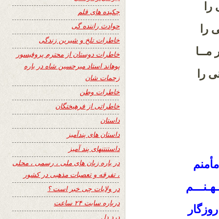
را
چکیده های قلم
حوادث راننده گی
ی را
خاطرات تلخ و شیرین زندگی
 مــا
خاطرات دوستان از محترم پروفیسور
پوهاند استاد میرحسین شاه در باره
ی را
زحمات شان
خاطرات وطن
خاطراتی از فرهیختگان
داستان
داستان های پندآمیز
داستنتنهای پند آمیز
مأمنم
در باره زبان های ملی ، رسمی ، محلی
، تفرقه و تعصبات مذهبی در کشور
هـنـــم
در ولایات چی خبر است ؟
درباره سایت ۲۴ ساعت
روزگار
درد دل