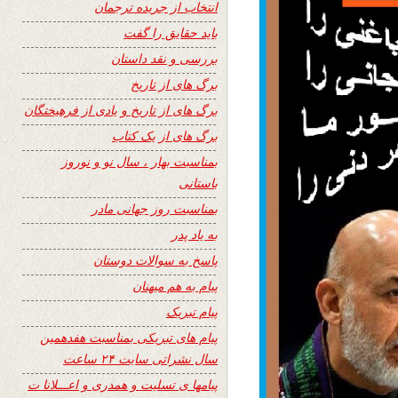
انتخاب از جریده ترجمان
باید حقایق را گفت
بررسی و نقد داستان
برگ های از تاریخ
برگ های از تاریخ و یادی از فرهیختگان
برگ های از یک کتاب
بمناسبت بهار ، سال نو و نوروز
باستانی
بمناسبت روز جهانی مادر
به یاد پدر
پاسخ به سوالات دوستان
پیام به هم میهنان
پیام تبریک
پیام های تبریکی بمناسبت هفدهمین
سال نشراتی سایت ۲۴ ساعت
پیامها ی تسلیت و همدری و اعـــلانا ت