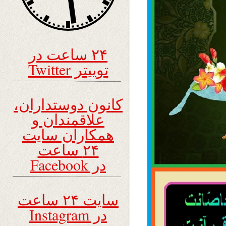
۲۴ ساعت در
توییتر Twitter
کانون دوستداران،
علاقمندان و
همکاران سایت
۲۴ ساعت
در Facebook
سایت ۲۴ ساعت
در Instagram