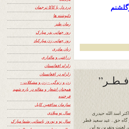
گلشنم
درد دل با کاکا ترجمان
دلنوشته ها
رمان طنز
روز جهانی پدر مبارک
روز جهانی زن مبارکباد
زبان مادری
زراعتی و مالداری
زلزله افغانستان
زلزله در افغانستان
زن و زندگی – زن و مشکلات –
همچنان اشعار و مقاله در باره شهید
فرخنده
سازمان مدافعین کابل
سال نو میلادی
اکتر اسد الله حیدری
 گاه حق . عید سعید فطر
سال نو و نوروز باستانی بشما مبارک
 لعنت ونفرین به این