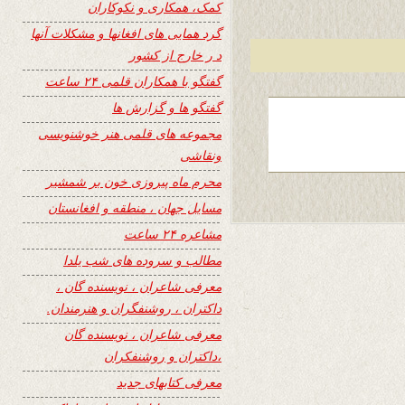
کمک، همکاری و نکوکاران
گرد همایی های افغانها و مشکلات آنها
د ر خارج از کشور
گفتگو با همکاران قلمی ۲۴ ساعت
گفتگو ها و گزارش ها
مجموعه های قلمی هنر خوشنویسی
ونقاشی
محرم ماه پیروزی خون بر شمشیر
مسایل جهان ، منطقه و افغانستان
مشاعره ۲۴ ساعت
مطالب و سروده های شب یلدا
معرفی شاعران ، نویسنده گان ،
داکتران ، روشنفگران و هنرمندان.
معرفی شاعران ، نویسنده گان
،داکتران و روشنفکران
معرفی کتابهای جدید