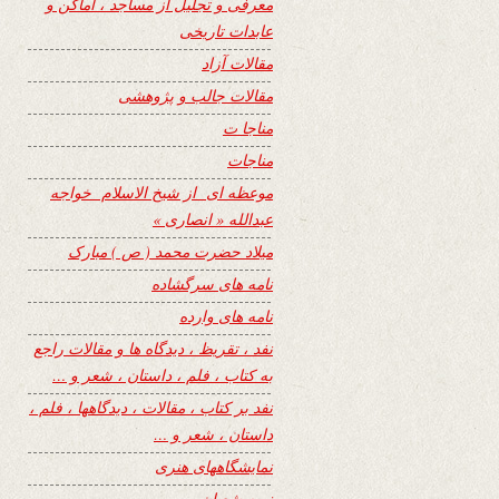
معرفی و تجلیل از مساجد ، اماکن و
عابدات تاریخی
مقالات آزاد
مقالات جالب و پژوهشی
مناجا ت
مناجات
موعظه ای از شیخ الاسلام خواجه
عبدالله « انصاری »
میلاد حضرت محمد ( ص ) مبارک
نامه های سرگشاده
نامه های وارده
نفد ، تقریظ ، دیدگاه ها و مقالات راجع
به کتاب ، فلم ، داستان ، شعر و …
نفد بر کتاب ، مقالات ، دیدگاهها ، فلم ،
داستان ، شعر و …
نمایشگاههای هنری
نیمه شعبان