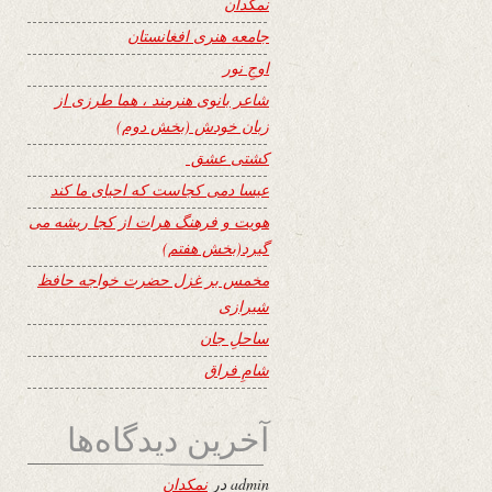
نمکدان
جامعه هنری افغانستان
اوجِ نور
شاعر بانوی هنرمند ، هما طرزی از
زبان خودش (بخش دوم)
کشتی عشق
عیسا دمی کجاست که احیای ما کند
هویت و فرهنگ هرات از کجا ریشه می
گیرد(بخش هفتم)
مخمس بر غزل حضرت خواجه حافظ
شیرازی
ساحلِ جان
شامِ فراق
آخرین دیدگاه‌ها
admin
در
نمکدان