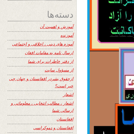
دسته‌ها
آموزش و اهمیت آن
آموزنده
آموزه های دینی ، اخلاقی و اجتماعی
ارسال نامه به مقامات افغان
از دفتر خاطرات برای شما
از مسؤول سایت
ازحقوق بشردر افغانستان و جهان چی
خبر است؟
اشعار
اشعار ، مطالب انتخابی ، معلوماتی و
ارسالی شما
افغانستان
افغانستان و دموکراسی