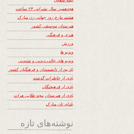
هجدهمین سال نشراتی ۲۴ ساعت
هشتم مارچ روز جهانی زن مبارک
هنرمندان موسیقی کشور
هنری و فرهنگی
ورزش
ویدیو ها
ویدیو های جالب دیدنی و شنیدنی
یاد بود از دانشمندان و فرهنگیان کشور
یادی از خاطرات گذشته
یادی از فرهیختگان
یادی از هنرمندان پنجه طلایی هرات
یلدای تان مبارک
نوشته‌های تازه