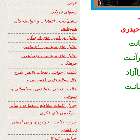
فوتی
پیامهای تبریکی
پیشنهادات ، انتقادات و خواسته های
 حیدری
هموطنان
تجلیل از کانون های فرهنگی
انت
تحلیل های سیاسی – اجتماعی
تحلیل های سیاسی ، اجتماعی ،
رآنـت
فرهنگی.
آزاد
تکملهء حواشی نفحات الانس شرح
حال مولانا جامی قدس سره
انـت
جالب ، دیدنی ،خواندنی ، معلوماتی و
شوخی
جدول کلمات متقاطع ، معما ها و سایر
سرگرمی های فکری
جرم ، جنایت ، خونریزی و بی امنیتی
در کشور
جوانان و کودکان