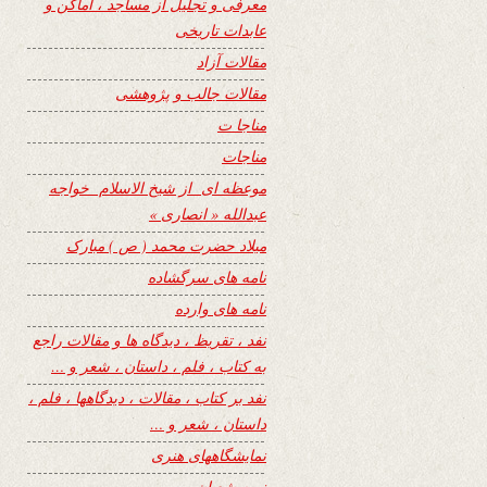
معرفی و تجلیل از مساجد ، اماکن و
عابدات تاریخی
مقالات آزاد
مقالات جالب و پژوهشی
مناجا ت
مناجات
موعظه ای از شیخ الاسلام خواجه
عبدالله « انصاری »
میلاد حضرت محمد ( ص ) مبارک
نامه های سرگشاده
نامه های وارده
نفد ، تقریظ ، دیدگاه ها و مقالات راجع
به کتاب ، فلم ، داستان ، شعر و …
نفد بر کتاب ، مقالات ، دیدگاهها ، فلم ،
داستان ، شعر و …
نمایشگاههای هنری
نیمه شعبان