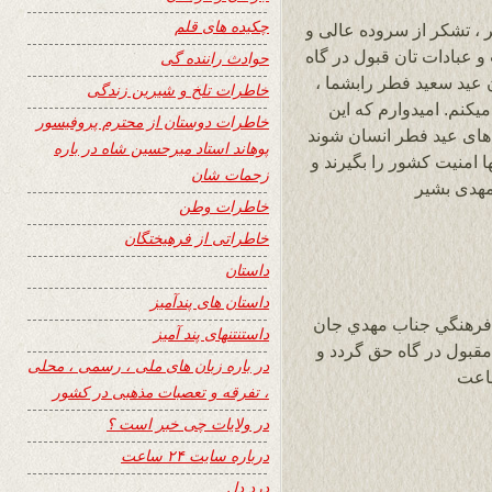
چکیده های قلم
ر ، تشکر از سروده عالی و
 عبادات تان قبول در گاه
حوادث راننده گی
عید سعید فطر رابشما ،
خاطرات تلخ و شیرین زندگی
کنم. امیدوارم که این
خاطرات دوستان از محترم پروفیسور
 های عید فطر انسان شوند
پوهاند استاد میرحسین شاه در باره
ا امنیت کشور را بگیرند و
زحمات شان
مهدی بشیر
خاطرات وطن
خاطراتی از فرهیختگان
داستان
داستان های پندآمیز
 فرهنگي جناب مهدي جان
داستنتنهای پند آمیز
مقبول در گاه حق گردد و
در باره زبان های ملی ، رسمی ، محلی
، تفرقه و تعصبات مذهبی در کشور
در ولایات چی خبر است ؟
درباره سایت ۲۴ ساعت
درد دل