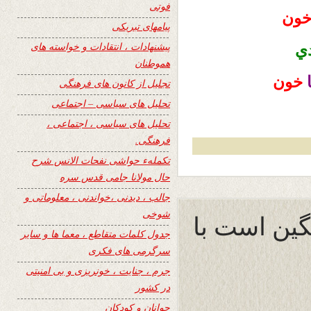
فوتی
ون
پیامهای تبریکی
پیشنهادات ، انتقادات و خواسته های
دي
هموطنان
ا
خون
تجلیل از کانون های فرهنگی
تحلیل های سیاسی – اجتماعی
تحلیل های سیاسی ، اجتماعی ،
فرهنگی.
تکملهء حواشی نفحات الانس شرح
حال مولانا جامی قدس سره
جالب ، دیدنی ،خواندنی ، معلوماتی و
شوخی
نگين است با
جدول کلمات متقاطع ، معما ها و سایر
سرگرمی های فکری
جرم ، جنایت ، خونریزی و بی امنیتی
در کشور
جوانان و کودکان