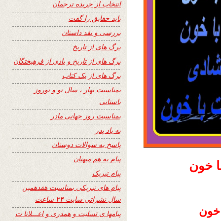
انتخاب از جریده ترجمان
باید حقایق را گفت
بررسی و نقد داستان
برگ های از تاریخ
برگ های از تاریخ و یادی از فرهیختگان
برگ های از یک کتاب
بمناسبت بهار ، سال نو و نوروز
باستانی
بمناسبت روز جهانی مادر
به یاد پدر
پاسخ به سوالات دوستان
پیام به هم میهنان
ا خون
پیام تبریک
پیام های تبریکی بمناسبت هفدهمین
سال نشراتی سایت ۲۴ ساعت
خون
پیامها ی تسلیت و همدری و اعـــلانا ت