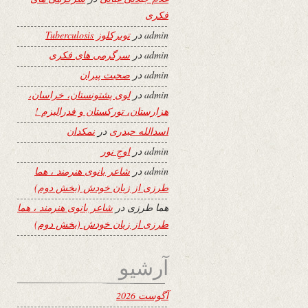
فکری
admin
در
توبرکلوز Tuberculosis
admin
در
سرگرمی های فکری
admin
در
صحبت پیران
admin
در
لوی پشتونستان، خراسان،
هزارستان، تورکستان و فدرالیزم !
اسدالله حیدری
در
نمکدان
admin
در
اوجِ نور
admin
در
شاعر بانوی هنرمند ، هما
طرزی از زبان خودش (بخش دوم)
هما طرزی
در
شاعر بانوی هنرمند ، هما
طرزی از زبان خودش (بخش دوم)
آرشیو
آگوست 2026