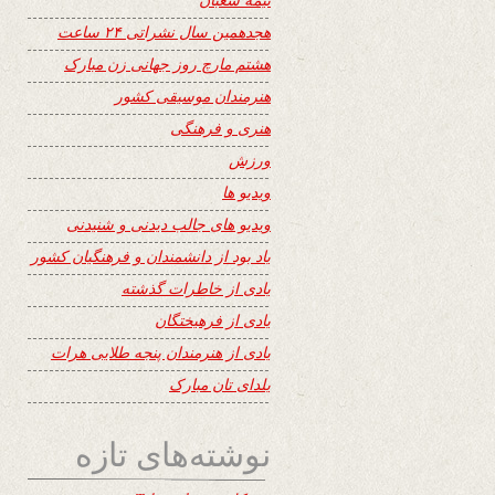
هجدهمین سال نشراتی ۲۴ ساعت
هشتم مارچ روز جهانی زن مبارک
هنرمندان موسیقی کشور
هنری و فرهنگی
ورزش
ویدیو ها
ویدیو های جالب دیدنی و شنیدنی
یاد بود از دانشمندان و فرهنگیان کشور
یادی از خاطرات گذشته
یادی از فرهیختگان
یادی از هنرمندان پنجه طلایی هرات
یلدای تان مبارک
نوشته‌های تازه