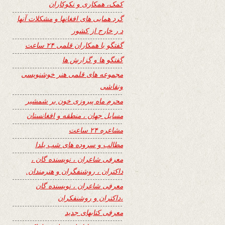
کمک، همکاری و نکوکاران
گرد همایی های افغانها و مشکلات آنها
د ر خارج از کشور
گفتگو با همکاران قلمی ۲۴ ساعت
گفتگو ها و گزارش ها
مجموعه های قلمی هنر خوشنویسی
ونقاشی
محرم ماه پیروزی خون بر شمشیر
مسایل جهان ، منطقه و افغانستان
مشاعره ۲۴ ساعت
مطالب و سروده های شب یلدا
معرفی شاعران ، نویسنده گان ،
داکتران ، روشنفگران و هنرمندان.
معرفی شاعران ، نویسنده گان
،داکتران و روشنفکران
معرفی کتابهای جدید