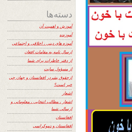
دسته‌ها
آموزش و اهمیت آن
آموزنده
آموزه های دینی ، اخلاقی و اجتماعی
ارسال نامه به مقامات افغان
از دفتر خاطرات برای شما
از مسؤول سایت
ازحقوق بشردر افغانستان و جهان چی
خبر است؟
اشعار
اشعار ، مطالب انتخابی ، معلوماتی و
ارسالی شما
افغانستان
افغانستان و دموکراسی