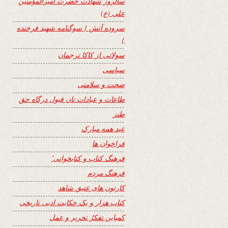
سالروز شهادت حضرت امیرالمؤمنین
علی (ع)
سروده آتش { سوگنامه شهید فرخنده
}
سولاتی از کاکا ترجمان
سیاسی
صحت و سلامتی
طاعات و عبادات تان قبول درگاه حق
طنز
عید همه مبارک
فراخوان ها
فرهنگ کتاب و کتابخوانی٬
فرهنگ مردم
کارتون های عتیق شاهد
کتاب هزار و یک حکایت ادبی تاریخی
کمپاین تفکرُ تحریر و عمل