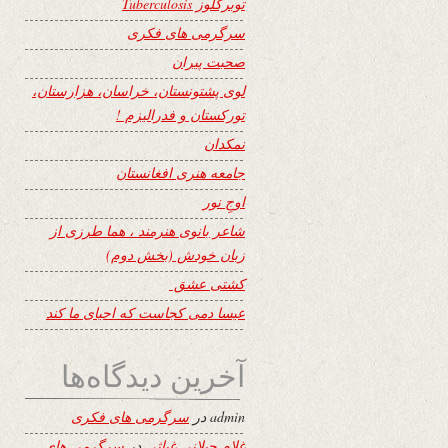
توبرکلوز Tuberculosis
سرگرمی های فکری
صحبت پیران
لوی پشتونستان، خراسان، هزارستان،
تورکستان و فدرالیزم !
نمکدان
جامعه هنری افغانستان
اوجِ نور
شاعر بانوی هنرمند ، هما طرزی از
زبان خودش (بخش دوم)
کشتی عشق
عیسا دمی کجاست که احیای ما کند
آخرین دیدگاه‌ها
admin
در
سرگرمی های فکری
غلام جیلانی غیاثی
در
سرگرمی های