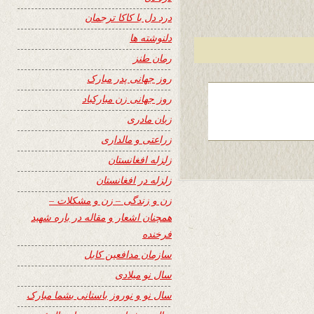
درد دل با کاکا ترجمان
دلنوشته ها
رمان طنز
روز جهانی پدر مبارک
روز جهانی زن مبارکباد
زبان مادری
زراعتی و مالداری
زلزله افغانستان
زلزله در افغانستان
زن و زندگی – زن و مشکلات –
همچنان اشعار و مقاله در باره شهید
فرخنده
سازمان مدافعین کابل
سال نو میلادی
سال نو و نوروز باستانی بشما مبارک