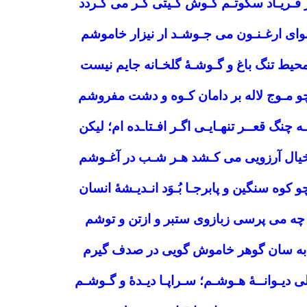
 فـریـاد سکوتـم گـوش گـیتی کـر می گـردد
وای ارغـنـون می جـوشـد ار نیزار خاموشم
حیط تنگ باغ و گـوشـۀ گلخـانه جایم نیست
و مـوج لاله بر دامان کـوه و دشت مفروشم
ـه چنگ قعــر تنهـایـی اگـر افـتاـده ام؛ لیکن
یال آرزویی می کـشد هـر شـب در آغـوشم
و کوه سنگین و پابرجـا بُـوَد انـدیـشۀ انسان
چه می پرسی زبازوی ستبر و ازتن و توشم
به سان گوهر خاموش گویی در صدف گیرم
ی دیـوانــۀ هـوشـم؛ سـراپـا دیـدۀ و گـوشـم