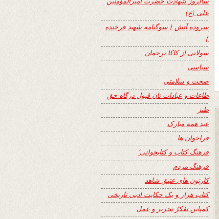
سالروز شهادت حضرت امیرالمؤمنین
علی (ع)
سروده آتش { سوگنامه شهید فرخنده
}
سولاتی از کاکا ترجمان
سیاسی
صحت و سلامتی
طاعات و عبادات تان قبول درگاه حق
طنز
عید همه مبارک
فراخوان ها
فرهنگ کتاب و کتابخوانی٬
فرهنگ مردم
کارتون های عتیق شاهد
کتاب هزار و یک حکایت ادبی تاریخی
کمپاین تفکرُ تحریر و عمل