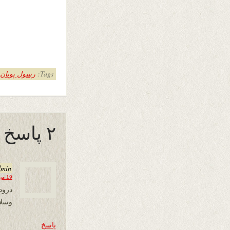
Tags:
رسول پویان
۲ پاسخ به “آیین وفاداری”
dmin
19 می 2019 در 12:36
درود
وسلا
پاسخ