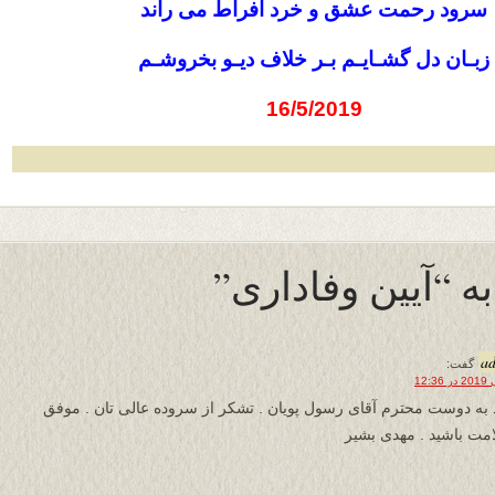
سرود رحمت عشق و خرد افراط می راند
زبـان دل گشـایـم بـر خلاف دیـو بخروشـم
16/5/2019
a
گفت:
 به دوست محترم آقای رسول پویان . تشکر از سروده عالی تان . موفق
مت باشید . مهدی بشیر