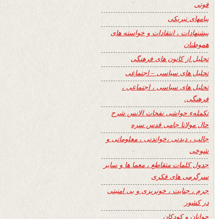
فوتی
پیامهای تبریکی
پیشنهادات ، انتقادات و خواسته های
هموطنان
تجلیل از کانون های فرهنگی
تحلیل های سیاسی – اجتماعی
تحلیل های سیاسی ، اجتماعی ،
فرهنگی.
تکملهء حواشی نفحات الانس شرح
حال مولانا جامی قدس سره
جالب ، دیدنی ،خواندنی ، معلوماتی و
شوخی
جدول کلمات متقاطع ، معما ها و سایر
سرگرمی های فکری
جرم ، جنایت ، خونریزی و بی امنیتی
در کشور
جوانان و کودکان