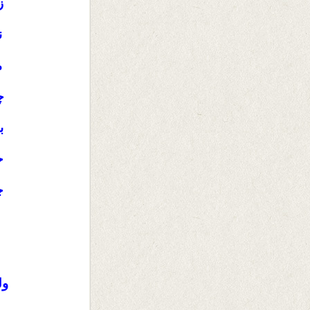
ز
ن
م
چ
ب
خ
چ
ول