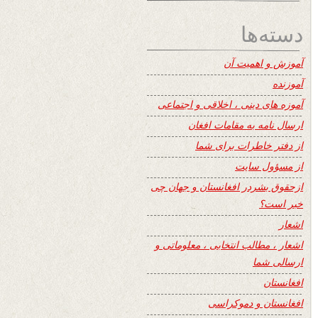
دسته‌ها
آموزش و اهمیت آن
آموزنده
آموزه های دینی ، اخلاقی و اجتماعی
ارسال نامه به مقامات افغان
از دفتر خاطرات برای شما
از مسؤول سایت
ازحقوق بشردر افغانستان و جهان چی
خبر است؟
اشعار
اشعار ، مطالب انتخابی ، معلوماتی و
ارسالی شما
افغانستان
افغانستان و دموکراسی