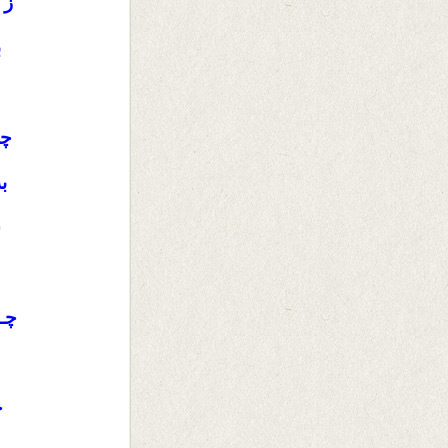
ز 
ب
چو
ب
س
چـ
چ