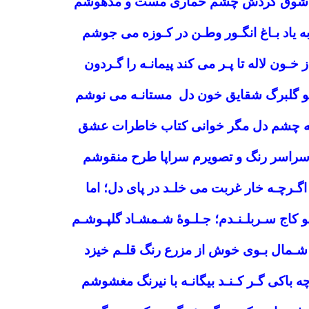
شوق گردش چشم خماری مست و مدهوشم
ه یاد بـاغ انگـور وطـن در کـوزه می جوشم
ز خـون لاله تا پـر می کند پیمانـه را گـردون
 گلبرگ شقایق خون دل مستانـه می نوشم
ه چشم دل مگر خوانی کتاب خاطرات عشق
راسر رنگ و تصویرم سراپا طرح منقوشم
اگـرچـه خار غربت می خلـد در پای دل؛ اما
و کاج سـربلـنـدم؛ جـلـوۀ شـمشـاد گلپـوشـم
شـمال بـوی خوش از مزرع رنگ قلـم خیزد
ه باکی گـر کـنـد بیگانـه با نیرنگ مغشوشم