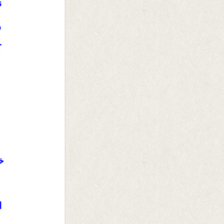
ن
و
ک
خ
ا