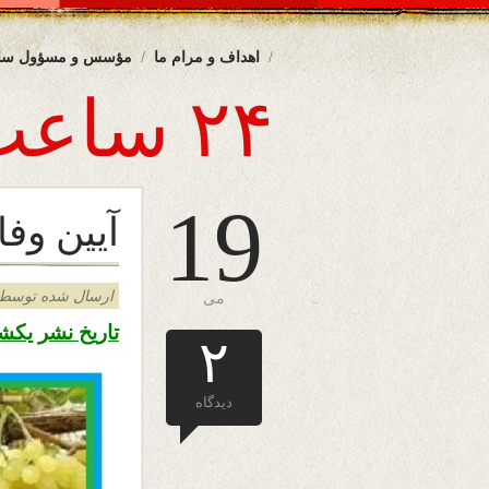
اهداف و مرام ما
مؤسس و مسؤول سا
۲۴ ساعت
19
آیین وفا
ارسال شده توسط admin د
می
تاریخ نشر یکشنبه ۲۹ ثور ۱۳۹۸ – ۱۹ می 
۲
دیدگاه