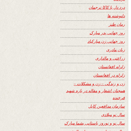
درد دل با کاکا ترجمان
دلنوشته ها
رمان طنز
روز جهانی پدر مبارک
روز جهانی زن مبارکباد
زبان مادری
زراعتی و مالداری
زلزله افغانستان
زلزله در افغانستان
زن و زندگی – زن و مشکلات –
همچنان اشعار و مقاله در باره شهید
فرخنده
سازمان مدافعین کابل
سال نو میلادی
سال نو و نوروز باستانی بشما مبارک