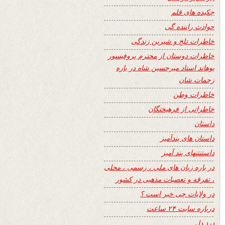
چکیده های قلم
حوادث راننده گی
خاطرات تلخ و شیرین زندگی
خاطرات دوستان از محترم پروفیسور
پوهاند استاد میرحسین شاه در باره
زحمات شان
خاطرات وطن
خاطراتی از فرهیختگان
داستان
داستان های پندآمیز
داستنتنهای پند آمیز
در باره زبان های ملی ، رسمی ، محلی
، تفرقه و تعصبات مذهبی در کشور
در ولایات چی خبر است ؟
درباره سایت ۲۴ ساعت
درد دل