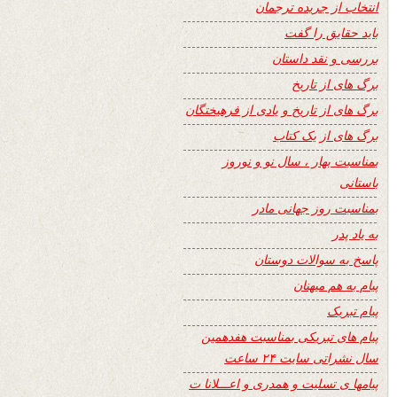
انتخاب از جریده ترجمان
باید حقایق را گفت
بررسی و نقد داستان
برگ های از تاریخ
برگ های از تاریخ و یادی از فرهیختگان
برگ های از یک کتاب
بمناسبت بهار ، سال نو و نوروز
باستانی
بمناسبت روز جهانی مادر
به یاد پدر
پاسخ به سوالات دوستان
پیام به هم میهنان
پیام تبریک
پیام های تبریکی بمناسبت هفدهمین
سال نشراتی سایت ۲۴ ساعت
پیامها ی تسلیت و همدری و اعـــلانا ت