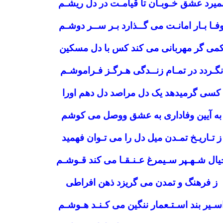
میرد عشق خـوبـان تا قیامـت در دل ریشـم
فـا بـار امانـت می گــذارد بـر ســر دوشـم
می گر مهربانی می کند کس با دل مسکین
نگـردد در تمـام زنــدگی هـرگـز فـراموشـم
کسی گرمیدهد یک دل مراصد دل دهم اورا
به آیین وفاداری به عشق ووصل می کوشم
ز تـاریـخ تمـدن میل دل را می تـوان فهمید
یال شـهـپر سـیمرغ عـنـقـا می کند قـوشـم
ز فرهنگ و تمدن می گریزد ذهن افراطی
سـیر بند اسـتـعمار ننگین می کـنـد هـوشـم