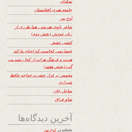
نمکدان
جامعه هنری افغانستان
اوجِ نور
شاعر بانوی هنرمند ، هما طرزی از
زبان خودش (بخش دوم)
کشتی عشق
عیسا دمی کجاست که احیای ما کند
هویت و فرهنگ هرات از کجا ریشه می
گیرد(بخش هفتم)
مخمس بر غزل حضرت خواجه حافظ
شیرازی
ساحلِ جان
شامِ فراق
آخرین دیدگاه‌ها
admin
در
اوجِ نور