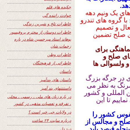
هد.
چکیده های قلم
اى يک ونيم دهه
حوادث راننده گی
ا گروه هاى تندرو
خاطرات تلخ و شیرین زندگی
ال و تصميم
خاطرات دوستان از محترم پروفیسور
اى صلح تضمين
پوهاند استاد میرحسین شاه در باره
زحمات شان
ماهنگى براى
خاطرات وطن
اى صلح و
و ولسوالى ها
خاطراتی از فرهیختگان
داستان
ی در جرگه بزرگ
داستان های پندآمیز
رنگ به نظر می
داستنتنهای پند آمیز
ن المللی و کشور
در باره زبان های ملی ، رسمی ، محلی
اییم تا این
، تفرقه و تعصبات مذهبی در کشور
در ولایات چی خبر است ؟
نفوس کشور را
درباره سایت ۲۴ ساعت
صلح و مجالس از
نجاه فیصد باید
درد دل