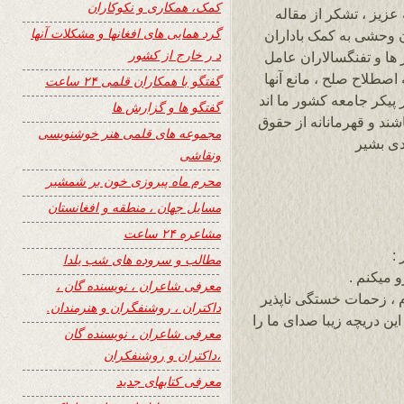
کمک، همکاری و نکوکاران
عزیز ، تشکر از مقاله
گرد همایی های افغانها و مشکلات آنها
ن وحشی به کمک باداران
د ر خارج از کشور
 ها و تفنگسالاران عامل
صطلاح صلح ، مانع آنها
گفتگو با همکاران قلمی ۲۴ ساعت
 پیکر جامعه کشور ما اند
گفتگو ها و گزارش ها
شند و قهرمانانه از حقوق
مجموعه های قلمی هنر خوشنویسی
دی بشیر
ونقاشی
محرم ماه پیروزی خون بر شمشیر
مسایل جهان ، منطقه و افغانستان
مشاعره ۲۴ ساعت
:
مطالب و سروده های شب یلدا
 میکنم .
معرفی شاعران ، نویسنده گان ،
م ، زحمات خستگی ناپذیر
داکتران ، روشنفگران و هنرمندان.
ین دریچه زیبا صدای ما را
معرفی شاعران ، نویسنده گان
،داکتران و روشنفکران
معرفی کتابهای جدید