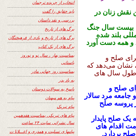
انتخاب از جریده ترجمان
 نقش زنان در
باید حقایق را گفت
بررسی و نقد داستان
با بیست سال جنگ
برگ های از تاریخ
للی بلند شده
برگ های از تاریخ و یادی از فرهیختگان
 و همه دست آورد
برگ های از یک کتاب
بمناسبت بهار ، سال نو و نوروز
برای صلح و
باستانی
نشان می‌دهد که
بمناسبت روز جهانی مادر
 طول سال های
به یاد پدر
ای صلح و
پاسخ به سوالات دوستان
امعه مرد سالار
پیام به هم میهنان
 پروسه صلح
پیام تبریک
پیام های تبریکی بمناسبت هفدهمین
ه یک صلح پایدار
سال نشراتی سایت ۲۴ ساعت
که باید حکومت اقدام های
پیامها ی تسلیت و همدری و اعـــلانا ت
صلح بردارد.