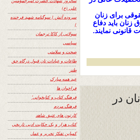
سالروز شهادت حضرت امیرالمؤمنین
علی (ع)
وقی برای زنان
سروده آتش { سوگنامه شهید فرخنده
زنان باید دفاع
}
 قانونی نمایند.
سولاتی از کاکا ترجمان
سیاسی
صحت و سلامتی
طاعات و عبادات تان قبول درگاه حق
طنز
عید همه مبارک
فراخوان ها
ان در
فرهنگ کتاب و کتابخوانی٬
فرهنگ مردم
کارتون های عتیق شاهد
کتاب هزار و یک حکایت ادبی تاریخی
کمپاین تفکرُ تحریر و عمل