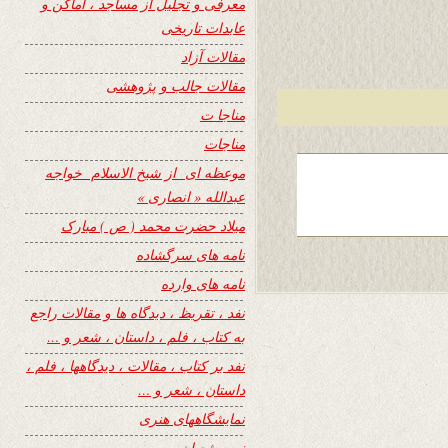
معرفی و تجلیل از مساجد ، اماکن و
عابدات تاریخی
مقالات آزاد
مقالات جالب و پژوهشی
مناجا ت
مناجات
موعظه ای از شیخ الاسلام خواجه
عبدالله « انصاری »
میلاد حضرت محمد ( ص ) مبارک
نامه های سرگشاده
نامه های وارده
نفد ، تقریظ ، دیدگاه ها و مقالات راجع
به کتاب ، فلم ، داستان ، شعر و …
نفد بر کتاب ، مقالات ، دیدگاهها ، فلم ،
داستان ، شعر و …
نمایشگاههای هنری
نیمه شعبان