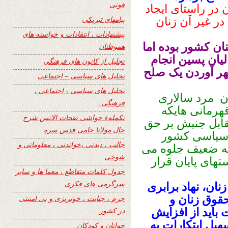
فوتی
در راستای ایجاد
پیامهای تبریکی
در غیر آن زنان
پیشنهادات ، انتقادات و خواسته های
ان کشور بوده اما
هموطنان
یان پسین انجام
تجلیل از کانون های فرهنگی
بهر آوردن یک صلح
تحلیل های سیاسی – اجتماعی
تحلیل های سیاسی ، اجتماعی ،
ون مرد سالاری
فرهنگی.
هرمانی هایکه
تکملهء حواشی نفحات الانس شرح
مقابل جنبش بر حق
حال مولانا جامی قدس سره
 سیاسی کشور
جالب ، دیدنی ،خواندنی ، معلوماتی و
شه ضعیف جلوه می
شوخی
تهای پایان قرار
جدول کلمات متقاطع ، معما ها و سایر
سرگرمی های فکری
ان، نهاد برابرى
حقوق زنان و
جرم ، جنایت ، خونریزی و بی امنیتی
بايد از افزايش
در کشور
يل ابتکارات به
جوانان و کودکان