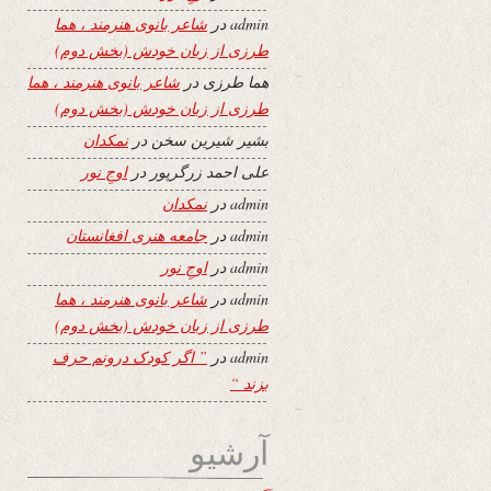
admin
در
شاعر بانوی هنرمند ، هما
طرزی از زبان خودش (بخش دوم)
هما طرزی
در
شاعر بانوی هنرمند ، هما
طرزی از زبان خودش (بخش دوم)
بشیر شیرین سخن
در
نمکدان
علی احمد زرگرپور
در
اوجِ نور
admin
در
نمکدان
admin
در
جامعه هنری افغانستان
admin
در
اوجِ نور
admin
در
شاعر بانوی هنرمند ، هما
طرزی از زبان خودش (بخش دوم)
admin
در
” اگر کودک درونم حرف
بزند “
آرشیو