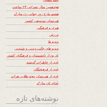
هجدهمین سال نشراتی ۲۴ ساعت
هشتم مارچ روز جهانی زن مبارک
هنرمندان موسیقی کشور
هنری و فرهنگی
ورزش
ویدیو ها
ویدیو های جالب دیدنی و شنیدنی
یاد بود از دانشمندان و فرهنگیان کشور
یادی از خاطرات گذشته
یادی از فرهیختگان
یادی از هنرمندان پنجه طلایی هرات
یلدای تان مبارک
نوشته‌های تازه