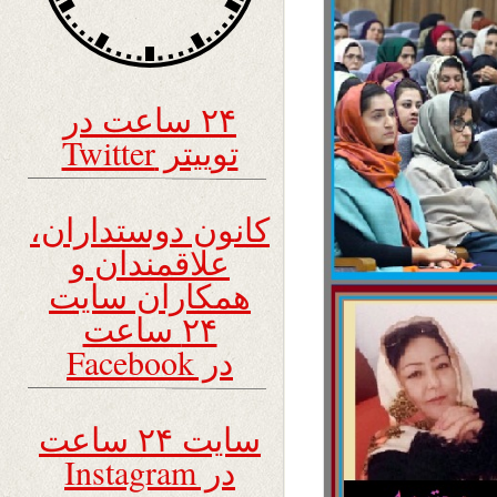
۲۴ ساعت در
توییتر Twitter
کانون دوستداران،
علاقمندان و
همکاران سایت
۲۴ ساعت
در Facebook
سایت ۲۴ ساعت
در Instagram