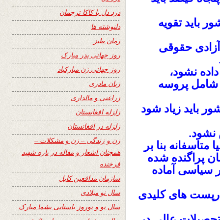
درد دل با کاکا ترجمان
ر باید تقویه
دلنوشته ها
رمان طنز
آزادی حقوقی
روز جهانی پدر مبارک
روز جهانی زن مبارکباد
داده نشود،
ر شامل پروسه
زبان مادری
زراعتی و مالداری
ر باید زیاد شود
زلزله افغانستان
زلزله در افغانستان
نشود.
زن و زندگی – زن و مشکلات –
متاسفانه بنا بر
همچنان اشعار و مقاله در باره شهید
ان پراگنده شده
فرخنده
 سیاسی آماده
سازمان مدافعین کابل
سال نو میلادی
 درپست های کلیدی
سال نو و نوروز باستانی بشما مبارک
تحصیلات عالی در