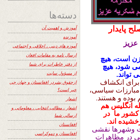
دسته‌ها
ح پایدار
آموزش و اهمیت آن
آموزنده
 عزیز
آموزه های دینی ، اخلاقی و اجتماعی
ارسال نامه به مقامات افغان
زن است، هیچ
از دفتر خاطرات برای شما
می شود، هیچ
از مسؤول سایت
 تواند.
برای انکشاف
ازحقوق بشردر افغانستان و جهان چی
 مبارزات سیاسی،
خبر است؟
بوده و هستند.
اشعار
له انگلیس هم
اشعار ، مطالب انتخابی ، معلوماتی و
 کشور ما در
ارسالی شما
شیده اند.
افغانستان
ات وشهرها نقشی
افغانستان و دموکراسی
لخی در مظاهرات