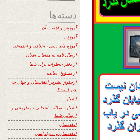
دسته‌ها
آموزش و اهمیت آن
آموزنده
آموزه های دینی ، اخلاقی و اجتماعی
ارسال نامه به مقامات افغان
از دفتر خاطرات برای شما
از مسؤول سایت
ازحقوق بشردر افغانستان و جهان چی
خبر است؟
اشعار
اشعار ، مطالب انتخابی ، معلوماتی و
ارسالی شما
افغانستان
افغانستان و دموکراسی