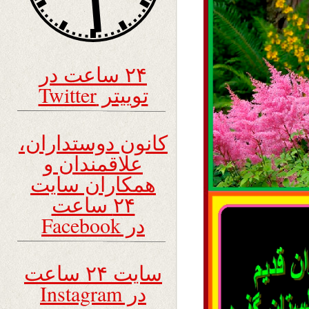
۲۴ ساعت در
توییتر Twitter
کانون دوستداران،
علاقمندان و
همکاران سایت
۲۴ ساعت
در Facebook
سایت ۲۴ ساعت
در Instagram