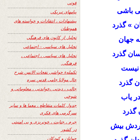
فوتی
تی باشی
پیامهای تبریکی
پیشنهادات ، انتقادات و خواسته های
ن » گذرد
هموطنان
تجلیل از کانون های فرهنگی
ه جهان
تحلیل های سیاسی – اجتماعی
نسان گذرد
تحلیل های سیاسی ، اجتماعی ،
فرهنگی.
 نیست
تکملهء حواشی نفحات الانس شرح
حال مولانا جامی قدس سره
ن گذرد
جالب ، دیدنی ،خواندنی ، معلوماتی و
در یاب
شوخی
جدول کلمات متقاطع ، معما ها و سایر
 گذرد
سرگرمی های فکری
جرم ، جنایت ، خونریزی و بی امنیتی
دردش بیش
در کشور
جوانان و کودکان