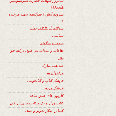
سالروز شهادت حضرت امیرالمؤمنین
علی (ع)
سروده آتش { سوگنامه شهید فرخنده
}
سولاتی از کاکا ترجمان
سیاسی
صحت و سلامتی
طاعات و عبادات تان قبول درگاه حق
طنز
عید همه مبارک
فراخوان ها
فرهنگ کتاب و کتابخوانی٬
فرهنگ مردم
کارتون های عتیق شاهد
کتاب هزار و یک حکایت ادبی تاریخی
کمپاین تفکرُ تحریر و عمل