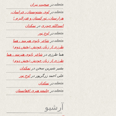
admin
در
صحبت پیران
admin
در
لوی پشتونستان، خراسان،
هزارستان، تورکستان و فدرالیزم !
اسدالله حیدری
در
نمکدان
admin
در
اوجِ نور
admin
در
شاعر بانوی هنرمند ، هما
طرزی از زبان خودش (بخش دوم)
هما طرزی
در
شاعر بانوی هنرمند ، هما
طرزی از زبان خودش (بخش دوم)
بشیر شیرین سخن
در
نمکدان
علی احمد زرگرپور
در
اوجِ نور
admin
در
نمکدان
admin
در
جامعه هنری افغانستان
آرشیو