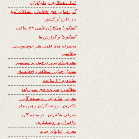
کمک، همکاری و نکوکاران
گرد همایی های افغانها و مشکلات آنها
د ر خارج از کشور
گفتگو با همکاران قلمی ۲۴ ساعت
گفتگو ها و گزارش ها
مجموعه های قلمی هنر خوشنویسی
ونقاشی
محرم ماه پیروزی خون بر شمشیر
مسایل جهان ، منطقه و افغانستان
مشاعره ۲۴ ساعت
مطالب و سروده های شب یلدا
معرفی شاعران ، نویسنده گان ،
داکتران ، روشنفگران و هنرمندان.
معرفی شاعران ، نویسنده گان
،داکتران و روشنفکران
معرفی کتابهای جدید