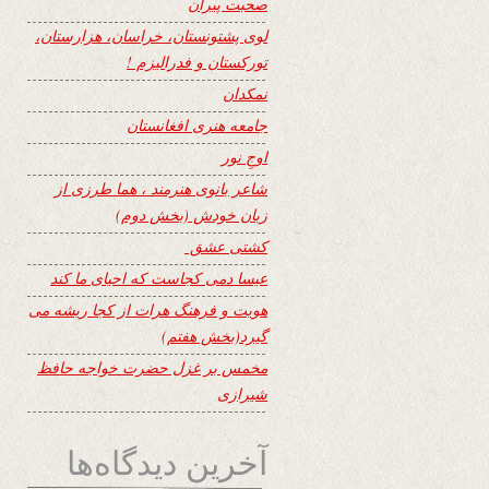
صحبت پیران
لوی پشتونستان، خراسان، هزارستان،
تورکستان و فدرالیزم !
نمکدان
جامعه هنری افغانستان
اوجِ نور
شاعر بانوی هنرمند ، هما طرزی از
زبان خودش (بخش دوم)
کشتی عشق
عیسا دمی کجاست که احیای ما کند
هویت و فرهنگ هرات از کجا ریشه می
گیرد(بخش هفتم)
مخمس بر غزل حضرت خواجه حافظ
شیرازی
آخرین دیدگاه‌ها