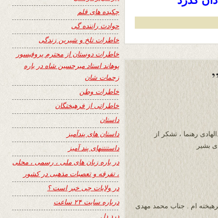
ان گذرد
چکیده های قلم
حوادث راننده گی
خاطرات تلخ و شیرین زندگی
خاطرات دوستان از محترم پروفیسور
پوهاند استاد میرحسین شاه در باره
زحمات شان
خاطرات وطن
خاطراتی از فرهیختگان
داستان
داستان های پندآمیز
لهادی رهنما ، تشکر از
ی بشیر
داستنتنهای پند آمیز
در باره زبان های ملی ، رسمی ، محلی
، تفرقه و تعصبات مذهبی در کشور
در ولایات چی خبر است ؟
درباره سایت ۲۴ ساعت
هیخته ام . جناب محمد مهدی
درد دل