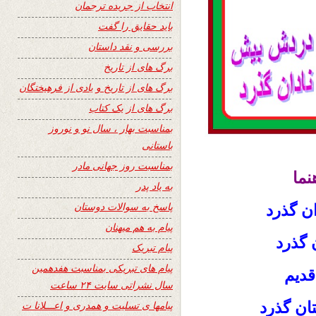
انتخاب از جریده ترجمان
باید حقایق را گفت
بررسی و نقد داستان
برگ های از تاریخ
برگ های از تاریخ و یادی از فرهیختگان
برگ های از یک کتاب
بمناسبت بهار ، سال نو و نوروز
باستانی
بمناسبت روز جهانی مادر
نما
به یاد پدر
پاسخ به سوالات دوستان
ن گذرد
پیام به هم میهنان
 گذرد
پیام تبریک
پیام های تبریکی بمناسبت هفدهمین
قدیم
سال نشراتی سایت ۲۴ ساعت
ان گذرد
پیامها ی تسلیت و همدری و اعـــلانا ت