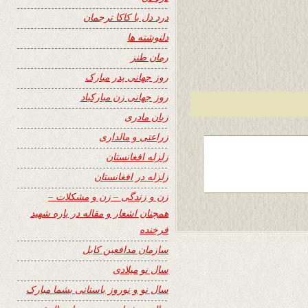
درد دل با کاکا ترجمان
دلنوشته ها
رمان طنز
روز جهانی پدر مبارک
روز جهانی زن مبارکباد
زبان مادری
زراعتی و مالداری
زلزله افغانستان
زلزله در افغانستان
زن و زندگی – زن و مشکلات –
همچنان اشعار و مقاله در باره شهید
فرخنده
سازمان مدافعین کابل
سال نو میلادی
سال نو و نوروز باستانی بشما مبارک