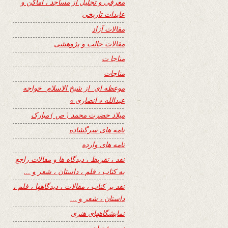
معرفی و تجلیل از مساجد ، اماکن و
عابدات تاریخی
مقالات آزاد
مقالات جالب و پژوهشی
مناجا ت
مناجات
موعظه ای از شیخ الاسلام خواجه
عبدالله « انصاری »
میلاد حضرت محمد ( ص ) مبارک
نامه های سرگشاده
نامه های وارده
نفد ، تقریظ ، دیدگاه ها و مقالات راجع
به کتاب ، فلم ، داستان ، شعر و …
نفد بر کتاب ، مقالات ، دیدگاهها ، فلم ،
داستان ، شعر و …
نمایشگاههای هنری
نیمه شعبان