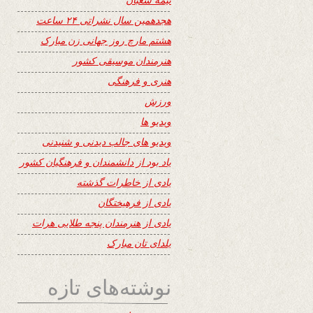
هجدهمین سال نشراتی ۲۴ ساعت
هشتم مارچ روز جهانی زن مبارک
هنرمندان موسیقی کشور
هنری و فرهنگی
ورزش
ویدیو ها
ویدیو های جالب دیدنی و شنیدنی
یاد بود از دانشمندان و فرهنگیان کشور
یادی از خاطرات گذشته
یادی از فرهیختگان
یادی از هنرمندان پنجه طلایی هرات
یلدای تان مبارک
نوشته‌های تازه