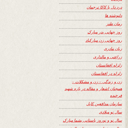
درد دل با کاکا ترجمان
دلنوشته ها
رمان طنز
روز جهانی پدر مبارک
روز جهانی زن مبارکباد
زبان مادری
زراعتی و مالداری
زلزله افغانستان
زلزله در افغانستان
زن و زندگی – زن و مشکلات –
همچنان اشعار و مقاله در باره شهید
فرخنده
سازمان مدافعین کابل
سال نو میلادی
سال نو و نوروز باستانی بشما مبارک