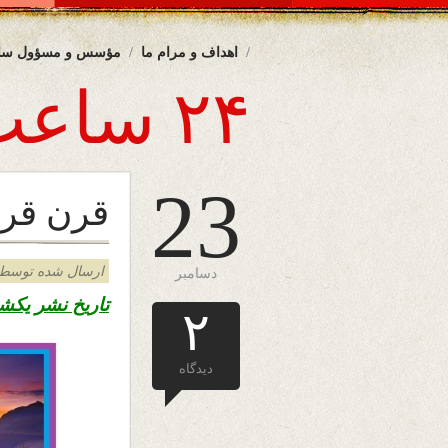
اهداف و مرام ما
مؤسس و مسؤول سا
۲۴ ساعت
23
قرن قر
ارسال شده توسط admin د
دسامبر
تاریخ نشر یک
۲
دیدگاه