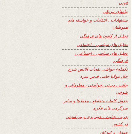
فوتی
پیامهای تبریکی
پیشنهادات ، انتقادات و خواسته های
هموطنان
تجلیل از کانون های فرهنگی
تحلیل های سیاسی – اجتماعی
تحلیل های سیاسی ، اجتماعی ،
فرهنگی.
تکملهء حواشی نفحات الانس شرح
حال مولانا جامی قدس سره
جالب ، دیدنی ،خواندنی ، معلوماتی و
شوخی
جدول کلمات متقاطع ، معما ها و سایر
سرگرمی های فکری
جرم ، جنایت ، خونریزی و بی امنیتی
در کشور
جوانان و کودکان