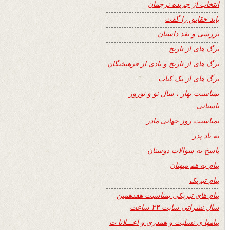
انتخاب از جریده ترجمان
باید حقایق را گفت
بررسی و نقد داستان
برگ های از تاریخ
برگ های از تاریخ و یادی از فرهیختگان
برگ های از یک کتاب
بمناسبت بهار ، سال نو و نوروز
باستانی
بمناسبت روز جهانی مادر
به یاد پدر
پاسخ به سوالات دوستان
پیام به هم میهنان
پیام تبریک
پیام های تبریکی بمناسبت هفدهمین
سال نشراتی سایت ۲۴ ساعت
پیامها ی تسلیت و همدری و اعـــلانا ت