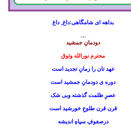
بداهه اى شامگاهى:داغ ِ داغ
…
دودمانِ جمشید
محترم نورالله وثوق
عهد تان را زمانِ تجدید است
دوره ى دودمانِ جمشید است
عصرِ ظلمت گذشته وبى شک
قرن قرن طلوعِ خورشید است
درصفوفِ سپاهِ اندیشه