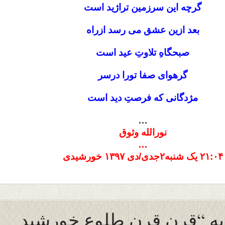
گرچه این سرزمین تراژید است
بعد ازین عشق مى رسد ازراه
صبحگاهِ تلاوتِ عید است
گرهواى صفا تورا درسر
مژدگانى که فرصتِ دید است
…
نورالله وثوق
…
٢١:٠۴ یک شنبه٢جدى/دى ١٣٩٧ خورشیدى
 به “قرن قرن طلوعِ خورشید