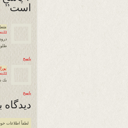
است”
dmin
23 دسامبر 2018 در 20:34
درود
طلوع
پاسخ
نورا
23 دسامبر 2018 در 21:15
بك د
پاسخ
دیدگاه ب
لطفاً اطلاعات خود