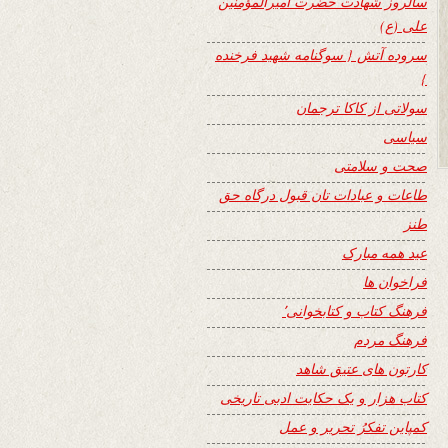
سالروز شهادت حضرت امیرالمؤمنین
علی (ع)
سروده آتش { سوگنامه شهید فرخنده
}
سولاتی از کاکا ترجمان
سیاسی
صحت و سلامتی
طاعات و عبادات تان قبول درگاه حق
طنز
عید همه مبارک
فراخوان ها
فرهنگ کتاب و کتابخوانی٬
فرهنگ مردم
کارتون های عتیق شاهد
کتاب هزار و یک حکایت ادبی تاریخی
کمپاین تفکرُ تحریر و عمل