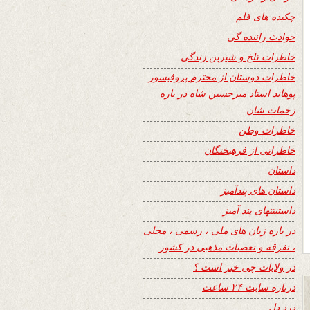
چکیده های قلم
حوادث راننده گی
خاطرات تلخ و شیرین زندگی
خاطرات دوستان از محترم پروفیسور
پوهاند استاد میرحسین شاه در باره
زحمات شان
خاطرات وطن
خاطراتی از فرهیختگان
داستان
داستان های پندآمیز
داستنتنهای پند آمیز
در باره زبان های ملی ، رسمی ، محلی
، تفرقه و تعصبات مذهبی در کشور
در ولایات چی خبر است ؟
درباره سایت ۲۴ ساعت
درد دل