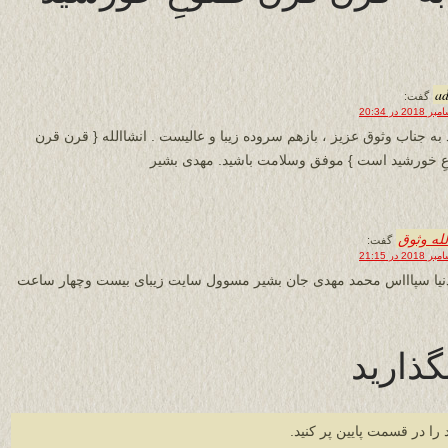
a
گفت:
 به جناب وثوق عزیز ، بازهم سروده زیبا و عالیست . انشاالله { قرن قرن
ِ خورشید است } موفق وسلامت باشید. مهدی بشیر
لله وثوق
گفت:
نيا سپاااس محمد مهدى جان بشير مسوول سايت زيباى بيست وچهار ساعت
گذارید
 را در قسمت پایین پر کنید.