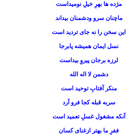
مژده ها بهرِ خیلِ نومیداست
ماچنان سرو ودشمنان بیداند
این سخن را نه جاى تردید است
نسل ایمان همیشه پابرجا
لرزه برجان پیروِ بیداست
دشمن لا اله الله
منکر آفتابِ توحید است
سربه قبله کجا فرو آرد
آنکه مشغول غسلِ تعمید است
ففرِ ما بهتر ازغناى کسان