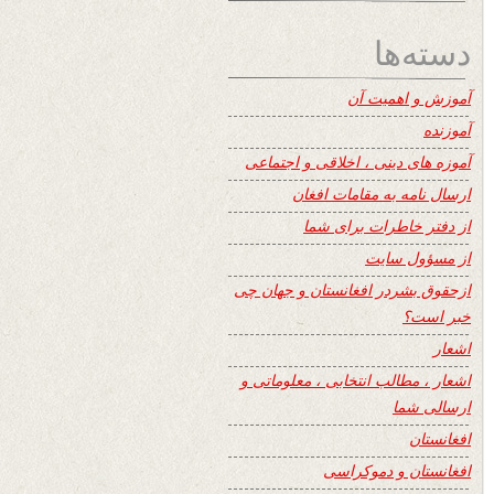
دسته‌ها
آموزش و اهمیت آن
آموزنده
آموزه های دینی ، اخلاقی و اجتماعی
ارسال نامه به مقامات افغان
از دفتر خاطرات برای شما
از مسؤول سایت
ازحقوق بشردر افغانستان و جهان چی
خبر است؟
اشعار
اشعار ، مطالب انتخابی ، معلوماتی و
ارسالی شما
افغانستان
افغانستان و دموکراسی