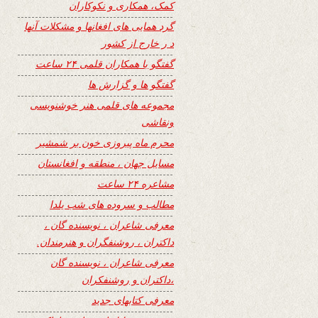
کمک، همکاری و نکوکاران
گرد همایی های افغانها و مشکلات آنها
د ر خارج از کشور
گفتگو با همکاران قلمی ۲۴ ساعت
گفتگو ها و گزارش ها
مجموعه های قلمی هنر خوشنویسی
ونقاشی
محرم ماه پیروزی خون بر شمشیر
مسایل جهان ، منطقه و افغانستان
مشاعره ۲۴ ساعت
مطالب و سروده های شب یلدا
معرفی شاعران ، نویسنده گان ،
داکتران ، روشنفگران و هنرمندان.
معرفی شاعران ، نویسنده گان
،داکتران و روشنفکران
معرفی کتابهای جدید