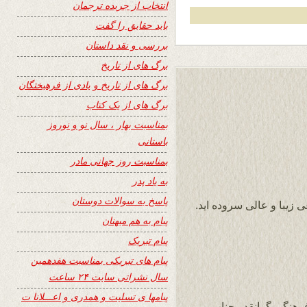
انتخاب از جریده ترجمان
باید حقایق را گفت
بررسی و نقد داستان
برگ های از تاریخ
برگ های از تاریخ و یادی از فرهیختگان
برگ های از یک کتاب
بمناسبت بهار ، سال نو و نوروز
باستانی
بمناسبت روز جهانی مادر
به یاد پدر
پاسخ به سوالات دوستان
ی زیبا و عالی سروده اید.
پیام به هم میهنان
پیام تبریک
پیام های تبریکی بمناسبت هفدهمین
سال نشراتی سایت ۲۴ ساعت
پیامها ی تسلیت و همدری و اعـــلانا ت
فرهنگی گرانقدر جناب