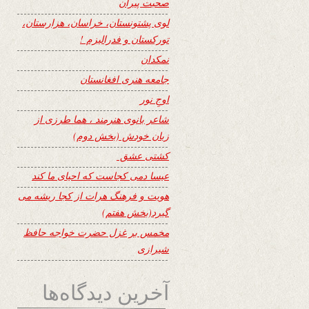
صحبت پیران
لوی پشتونستان، خراسان، هزارستان،
تورکستان و فدرالیزم !
نمکدان
جامعه هنری افغانستان
اوجِ نور
شاعر بانوی هنرمند ، هما طرزی از
زبان خودش (بخش دوم)
کشتی عشق
عیسا دمی کجاست که احیای ما کند
هویت و فرهنگ هرات از کجا ریشه می
گیرد(بخش هفتم)
مخمس بر غزل حضرت خواجه حافظ
شیرازی
آخرین دیدگاه‌ها