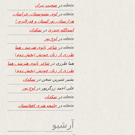
admin
در
صحبت پیران
admin
در
لوی پشتونستان، خراسان،
هزارستان، تورکستان و فدرالیزم !
اسدالله حیدری
در
نمکدان
admin
در
اوجِ نور
admin
در
شاعر بانوی هنرمند ، هما
طرزی از زبان خودش (بخش دوم)
هما طرزی
در
شاعر بانوی هنرمند ، هما
طرزی از زبان خودش (بخش دوم)
بشیر شیرین سخن
در
نمکدان
علی احمد زرگرپور
در
اوجِ نور
admin
در
نمکدان
admin
در
جامعه هنری افغانستان
آرشیو