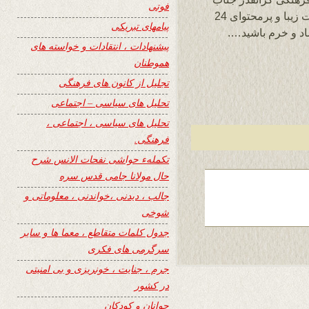
فوتی
مهدی بشیر، ممنون از نشر این رباعی در سایت زیبا و پرمحتوای 24
پیامهای تبریکی
اد و خرم باشید….
پیشنهادات ، انتقادات و خواسته های
هموطنان
تجلیل از کانون های فرهنگی
تحلیل های سیاسی – اجتماعی
تحلیل های سیاسی ، اجتماعی ،
فرهنگی.
تکملهء حواشی نفحات الانس شرح
حال مولانا جامی قدس سره
جالب ، دیدنی ،خواندنی ، معلوماتی و
شوخی
جدول کلمات متقاطع ، معما ها و سایر
سرگرمی های فکری
جرم ، جنایت ، خونریزی و بی امنیتی
در کشور
جوانان و کودکان