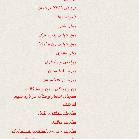
درد دل با کاکا ترجمان
دلنوشته ها
رمان طنز
روز جهانی پدر مبارک
روز جهانی زن مبارکباد
زبان مادری
زراعتی و مالداری
زلزله افغانستان
زلزله در افغانستان
زن و زندگی – زن و مشکلات –
همچنان اشعار و مقاله در باره شهید
فرخنده
سازمان مدافعین کابل
سال نو میلادی
سال نو و نوروز باستانی بشما مبارک