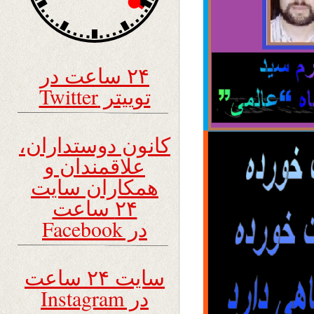
۲۴ ساعت در
توییتر Twitter
کانون دوستداران،
علاقمندان و
همکاران سایت
۲۴ ساعت
در Facebook
سایت ۲۴ ساعت
در Instagram