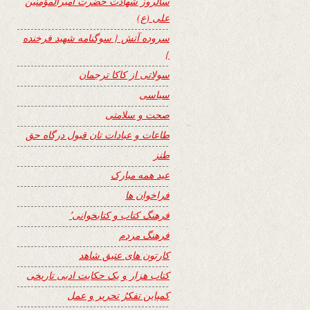
سالروز شهادت حضرت امیرالمؤمنین
علی (ع)
سروده آتش { سوگنامه شهید فرخنده
}
سولاتی از کاکا ترجمان
سیاسی
صحت و سلامتی
طاعات و عبادات تان قبول درگاه حق
طنز
عید همه مبارک
فراخوان ها
فرهنگ کتاب و کتابخوانی٬
فرهنگ مردم
کارتون های عتیق شاهد
کتاب هزار و یک حکایت ادبی تاریخی
کمپاین تفکرُ تحریر و عمل