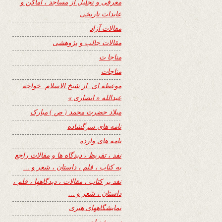
معرفی و تجلیل از مساجد ، اماکن و
عابدات تاریخی
مقالات آزاد
مقالات جالب و پژوهشی
مناجا ت
مناجات
موعظه ای از شیخ الاسلام خواجه
عبدالله « انصاری »
میلاد حضرت محمد ( ص ) مبارک
نامه های سرگشاده
نامه های وارده
نفد ، تقریظ ، دیدگاه ها و مقالات راجع
به کتاب ، فلم ، داستان ، شعر و …
نفد بر کتاب ، مقالات ، دیدگاهها ، فلم ،
داستان ، شعر و …
نمایشگاههای هنری
نیمه شعبان