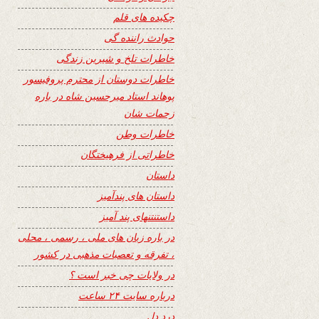
چکیده های قلم
حوادث راننده گی
خاطرات تلخ و شیرین زندگی
خاطرات دوستان از محترم پروفیسور
پوهاند استاد میرحسین شاه در باره
زحمات شان
خاطرات وطن
خاطراتی از فرهیختگان
داستان
داستان های پندآمیز
داستنتنهای پند آمیز
در باره زبان های ملی ، رسمی ، محلی
، تفرقه و تعصبات مذهبی در کشور
در ولایات چی خبر است ؟
درباره سایت ۲۴ ساعت
درد دل