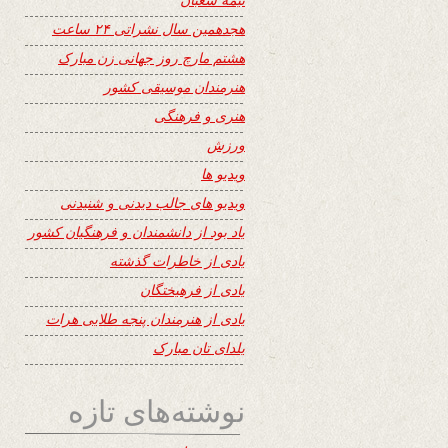
هجدهمین سال نشراتی ۲۴ ساعت
هشتم مارچ روز جهانی زن مبارک
هنرمندان موسیقی کشور
هنری و فرهنگی
ورزش
ویدیو ها
ویدیو های جالب دیدنی و شنیدنی
یاد بود از دانشمندان و فرهنگیان کشور
یادی از خاطرات گذشته
یادی از فرهیختگان
یادی از هنرمندان پنجه طلایی هرات
یلدای تان مبارک
نوشته‌های تازه