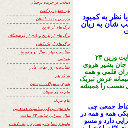
انتخاب از جریده ترجمان
باید حقایق را گفت
ا نظر به کمبود
بررسی و نقد داستان
 شان به زبان
برگ های از تاریخ
ت
برگ های از تاریخ و یادی از فرهیختگان
برگ های از یک کتاب
بمناسبت بهار ، سال نو و نوروز
با درود بیکران دهمین سالگرد نشراتی سایت وزین ۲۴
باستانی
 جان بشیر هروی
بمناسبت روز جهانی مادر
ران قلمی و همه
به یاد پدر
میمانه عرض تبریک
پاسخ به سوالات دوستان
ی تعصب را همیشه
پیام به هم میهنان
پیام تبریک
رتباط جمعی چی
پیام های تبریکی بمناسبت هفدهمین
کی همه و همه در
سال نشراتی سایت ۲۴ ساعت
یی دارد و مسو
پیامها ی تسلیت و همدری و اعـــلانا ت
لیت های را در قبال دارد که الحمد لله سایت ۲۴ ساعت این