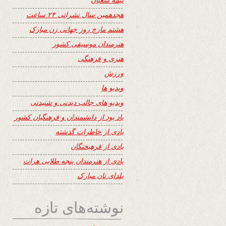
هجدهمین سال نشراتی ۲۴ ساعت
هشتم مارچ روز جهانی زن مبارک
هنرمندان موسیقی کشور
هنری و فرهنگی
ورزش
ویدیو ها
ویدیو های جالب دیدنی و شنیدنی
یاد بود از دانشمندان و فرهنگیان کشور
یادی از خاطرات گذشته
یادی از فرهیختگان
یادی از هنرمندان پنجه طلایی هرات
یلدای تان مبارک
نوشته‌های تازه