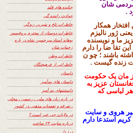
 مردمی شان
چکیده های قلم
 .
حوادث راننده گی
من افتخار همکار
خاطرات تلخ و شیرین زندگی
عنی ژور نالیزم
خاطرات دوستان از محترم پروفیسور
یز ما و نویسنده
پوهاند استاد میرحسین شاه در باره
این تقا ضا را دارم
زحمات شان
شته باشند ؛ چو ن
خاطرات وطن
خاطراتی از فرهیختگان
داستان
یز مان یک حکومت
داستان های پندآمیز
غانستان عزیز به
هر لباسی که
داستنتنهای پند آمیز
در باره زبان های ملی ، رسمی ، محلی
، تفرقه و تعصبات مذهبی در کشور
یر هروی و سایت
در ولایات چی خبر است ؟
درباره سایت ۲۴ ساعت
درد دل