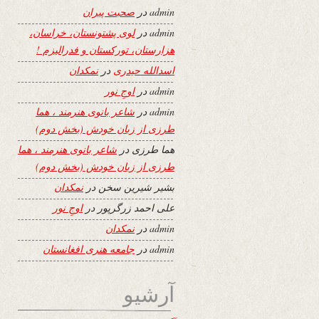
admin
در
صحبت پیران
admin
در
لوی پشتونستان، خراسان،
هزارستان، تورکستان و فدرالیزم !
اسدالله حیدری
در
نمکدان
admin
در
اوجِ نور
admin
در
شاعر بانوی هنرمند ، هما
طرزی از زبان خودش (بخش دوم)
هما طرزی
در
شاعر بانوی هنرمند ، هما
طرزی از زبان خودش (بخش دوم)
بشیر شیرین سخن
در
نمکدان
علی احمد زرگرپور
در
اوجِ نور
admin
در
نمکدان
admin
در
جامعه هنری افغانستان
آرشیو