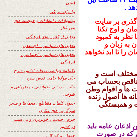
فوتی
هد .
پیامهای تبریکی
گذری بر سایت
پیشنهادات ، انتقادات و خواسته های
هموطنان
ن و اوج تکنا
ا نظر به کمبود
تجلیل از کانون های فرهنگی
به زبان و
تحلیل های سیاسی – اجتماعی
 را تا ابد نخواهد
تحلیل های سیاسی ، اجتماعی ،
فرهنگی.
تکملهء حواشی نفحات الانس شرح
 مختلف است و
حال مولانا جامی قدس سره
 ناقص بحساب می
جالب ، دیدنی ،خواندنی ، معلوماتی و
یت ها و اقوام وطن
شوخی
نه ها اصول زنده
جدول کلمات متقاطع ، معما ها و سایر
ت و همبستگی
سرگرمی های فکری
جرم ، جنایت ، خونریزی و بی امنیتی
 اذعان عامه باید
در کشور
دم که در صورت
جوانان و کودکان