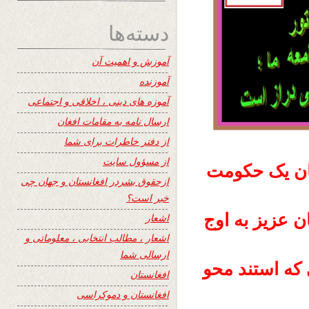
دسته‌ها
آموزش و اهمیت آن
آموزنده
آموزه های دینی ، اخلاقی و اجتماعی
ارسال نامه به مقامات افغان
از دفتر خاطرات برای شما
از مسؤول سایت
ان یک حکومت
ازحقوق بشردر افغانستان و جهان چی
خبر است؟
ن عزیز به اوج
اشعار
اشعار ، مطالب انتخابی ، معلوماتی و
ارسالی شما
که استند محو
افغانستان
افغانستان و دموکراسی