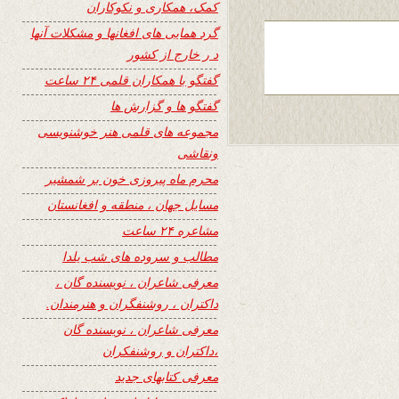
کمک، همکاری و نکوکاران
گرد همایی های افغانها و مشکلات آنها
د ر خارج از کشور
گفتگو با همکاران قلمی ۲۴ ساعت
گفتگو ها و گزارش ها
مجموعه های قلمی هنر خوشنویسی
ونقاشی
محرم ماه پیروزی خون بر شمشیر
مسایل جهان ، منطقه و افغانستان
مشاعره ۲۴ ساعت
مطالب و سروده های شب یلدا
معرفی شاعران ، نویسنده گان ،
داکتران ، روشنفگران و هنرمندان.
معرفی شاعران ، نویسنده گان
،داکتران و روشنفکران
معرفی کتابهای جدید