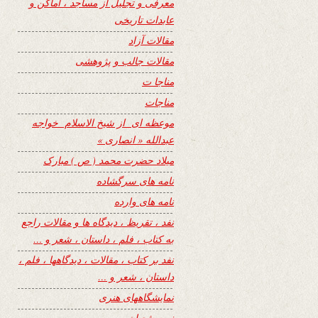
معرفی و تجلیل از مساجد ، اماکن و
عابدات تاریخی
مقالات آزاد
مقالات جالب و پژوهشی
مناجا ت
مناجات
موعظه ای از شیخ الاسلام خواجه
عبدالله « انصاری »
میلاد حضرت محمد ( ص ) مبارک
نامه های سرگشاده
نامه های وارده
نفد ، تقریظ ، دیدگاه ها و مقالات راجع
به کتاب ، فلم ، داستان ، شعر و …
نفد بر کتاب ، مقالات ، دیدگاهها ، فلم ،
داستان ، شعر و …
نمایشگاههای هنری
نیمه شعبان