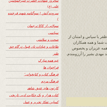
سالروز شهادت حضرت امیرالمؤمنین
علی (ع)
سروده آتش { سوگنامه شهید فرخنده
}
سولاتی از کاکا ترجمان
سیاسی
فر با سپاس و امتنان از
صحت و سلامتی
دمت شما و همه همکاران
طاعات و عبادات تان قبول درگاه حق
ید همه عزیزان و بخصوص
طنز
عید همه مبارک
فراخوان ها
فرهنگ کتاب و کتابخوانی٬
فرهنگ مردم
کارتون های عتیق شاهد
کتاب هزار و یک حکایت ادبی تاریخی
کمپاین تفکرُ تحریر و عمل