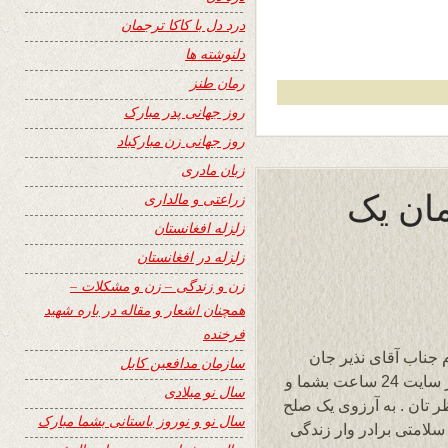
درد دل با کاکا ترجمان
دلنوشته ها
رمان طنز
روز جهانی پدر مبارک
روز جهانی زن مبارکباد
زبان مادری
مان یک
زراعتی و مالداری
زلزله افغانستان
زلزله در افغانستان
زن و زندگی – زن و مشکلات –
همچنان اشعار و مقاله در باره شهید
فرخنده
 جناب آقای نذیر جان
سازمان مدافعین کابل
ظفر و تشکر از پیام عالی تان . دهمین سالروز سایت 24 ساعت بشما و
سال نو میلادی
 تان . به آرزوی یک صلح
سال نو و نوروز باستانی بشما مبارک
لامتی برادر وار زندگی