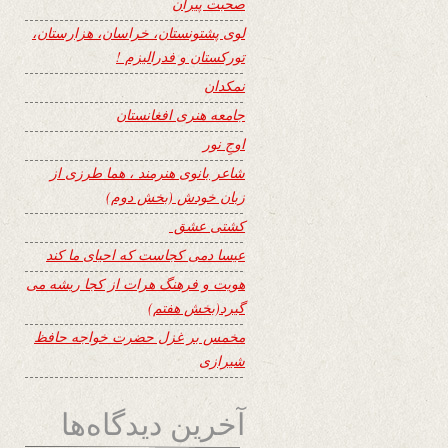
صحبت پیران
لوی پشتونستان، خراسان، هزارستان،
تورکستان و فدرالیزم !
نمکدان
جامعه هنری افغانستان
اوجِ نور
شاعر بانوی هنرمند ، هما طرزی از
زبان خودش (بخش دوم)
کشتی عشق
عیسا دمی کجاست که احیای ما کند
هویت و فرهنگ هرات از کجا ریشه می
گیرد(بخش هفتم)
مخمس بر غزل حضرت خواجه حافظ
شیرازی
آخرین دیدگاه‌ها