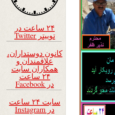
۲۴ ساعت در
توییتر Twitter
کانون دوستداران،
علاقمندان و
همکاران سایت
۲۴ ساعت
در Facebook
سایت ۲۴ ساعت
در Instagram