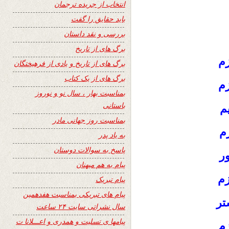
انتخاب از جریده ترجمان
باید حقایق را گفت
بررسی و نقد داستان
برگ های از تاریخ
زم
برگ های از تاریخ و یادی از فرهیختگان
برگ های از یک کتاب
زم
بمناسبت بهار ، سال نو و نوروز
باستانی
م
بمناسبت روز جهانی مادر
م
به یاد پدر
پاسخ به سوالات دوستان
ور
پیام به هم میهنان
زم
پیام تبریک
پیام های تبریکی بمناسبت هفدهمین
تر
سال نشراتی سایت ۲۴ ساعت
پیامها ی تسلیت و همدری و اعـــلانا ت
زم