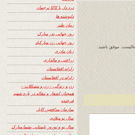
درد دل با کاکا ترجمان
دلنوشته ها
رمان طنز
روز جهانی پدر مبارک
روز جهانی زن مبارکباد
الیست. موفق باشید.
زبان مادری
زراعتی و مالداری
زلزله افغانستان
زلزله در افغانستان
زن و زندگی – زن و مشکلات –
همچنان اشعار و مقاله در باره شهید
فرخنده
سازمان مدافعین کابل
سال نو میلادی
سال نو و نوروز باستانی بشما مبارک