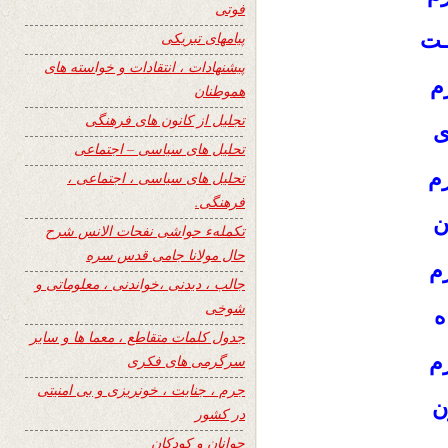
فوتی
ـت
پیامهای تبریکی
پیشنهادات ، انتقادات و خواسته های
زم
هموطنان
تجلیل از کانون های فرهنگی
ی
تحلیل های سیاسی – اجتماعی
زم
تحلیل های سیاسی ، اجتماعی ،
فرهنگی.
ن
تکملهء حواشی نفحات الانس شرح
حال مولانا جامی قدس سره
زم
جالب ، دیدنی ،خواندنی ، معلوماتی و
شوخی
ه
جدول کلمات متقاطع ، معما ها و سایر
م
سرگرمی های فکری
جرم ، جنایت ، خونریزی و بی امنیتی
ن
در کشور
جوانان و کودکان