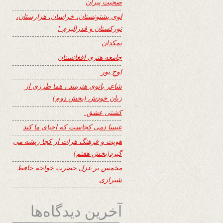
صحبت پیران
لوی پشتونستان، خراسان، هزارستان،
تورکستان و فدرالیزم !
نمکدان
جامعه هنری افغانستان
اوجِ نور
شاعر بانوی هنرمند ، هما طرزی از
زبان خودش (بخش دوم)
کشتی عشق
عیسا دمی کجاست که احیای ما کند
هویت و فرهنگ هرات از کجا ریشه می
گیرد(بخش هفتم)
مخمس بر غزل حضرت خواجه حافظ
شیرازی
آخرین دیدگاه‌ها