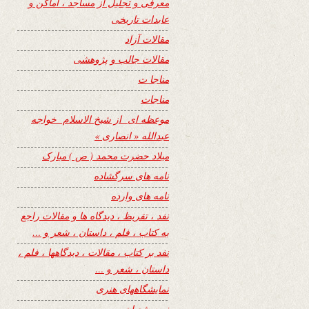
معرفی و تجلیل از مساجد ، اماکن و
عابدات تاریخی
مقالات آزاد
مقالات جالب و پژوهشی
مناجا ت
مناجات
موعظه ای از شیخ الاسلام خواجه
عبدالله « انصاری »
میلاد حضرت محمد ( ص ) مبارک
نامه های سرگشاده
نامه های وارده
نفد ، تقریظ ، دیدگاه ها و مقالات راجع
به کتاب ، فلم ، داستان ، شعر و …
نفد بر کتاب ، مقالات ، دیدگاهها ، فلم ،
داستان ، شعر و …
نمایشگاههای هنری
نیمه شعبان