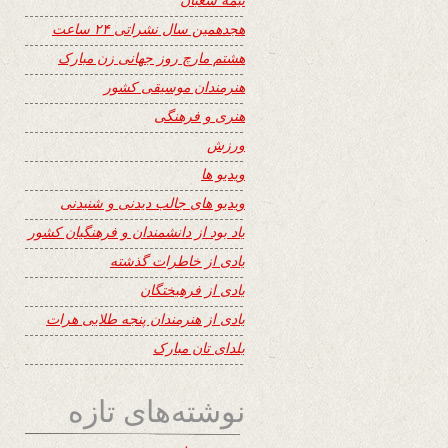
هجدهمین سال نشراتی ۲۴ ساعت
هشتم مارچ روز جهانی زن مبارک
هنرمندان موسیقی کشور
هنری و فرهنگی
ورزش
ویدیو ها
ویدیو های جالب دیدنی و شنیدنی
یاد بود از دانشمندان و فرهنگیان کشور
یادی از خاطرات گذشته
یادی از فرهیختگان
یادی از هنرمندان پنجه طلایی هرات
یلدای تان مبارک
نوشته‌های تازه