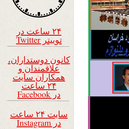
۲۴ ساعت در
توییتر Twitter
کانون دوستداران،
علاقمندان و
همکاران سایت
۲۴ ساعت
در Facebook
سایت ۲۴ ساعت
در Instagram