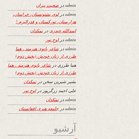
admin
در
صحبت پیران
admin
در
لوی پشتونستان، خراسان،
هزارستان، تورکستان و فدرالیزم !
اسدالله حیدری
در
نمکدان
admin
در
اوجِ نور
admin
در
شاعر بانوی هنرمند ، هما
طرزی از زبان خودش (بخش دوم)
هما طرزی
در
شاعر بانوی هنرمند ، هما
طرزی از زبان خودش (بخش دوم)
بشیر شیرین سخن
در
نمکدان
علی احمد زرگرپور
در
اوجِ نور
admin
در
نمکدان
admin
در
جامعه هنری افغانستان
آرشیو