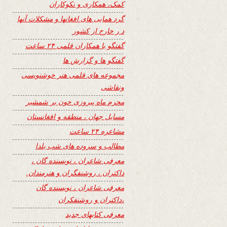
کمک، همکاری و نکوکاران
گرد همایی های افغانها و مشکلات آنها
د ر خارج از کشور
گفتگو با همکاران قلمی ۲۴ ساعت
گفتگو ها و گزارش ها
مجموعه های قلمی هنر خوشنویسی
ونقاشی
محرم ماه پیروزی خون بر شمشیر
مسایل جهان ، منطقه و افغانستان
مشاعره ۲۴ ساعت
مطالب و سروده های شب یلدا
معرفی شاعران ، نویسنده گان ،
داکتران ، روشنفگران و هنرمندان.
معرفی شاعران ، نویسنده گان
،داکتران و روشنفکران
معرفی کتابهای جدید