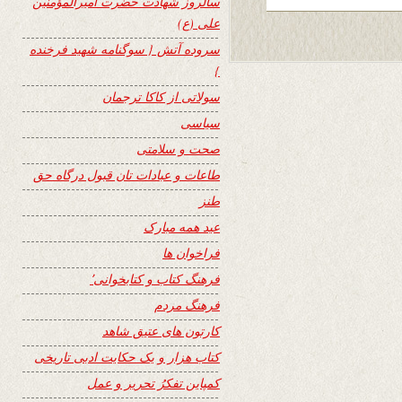
سالروز شهادت حضرت امیرالمؤمنین
علی (ع)
سروده آتش { سوگنامه شهید فرخنده
}
سولاتی از کاکا ترجمان
سیاسی
صحت و سلامتی
طاعات و عبادات تان قبول درگاه حق
طنز
عید همه مبارک
فراخوان ها
فرهنگ کتاب و کتابخوانی٬
فرهنگ مردم
کارتون های عتیق شاهد
کتاب هزار و یک حکایت ادبی تاریخی
کمپاین تفکرُ تحریر و عمل