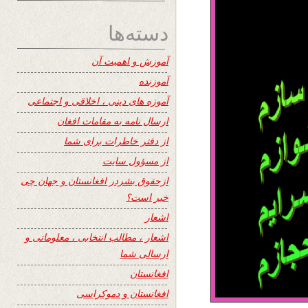
دسته‌ها
آموزش و اهمیت آن
آموزنده
آموزه های دینی ، اخلاقی و اجتماعی
ارسال نامه به مقامات افغان
از دفتر خاطرات برای شما
از مسؤول سایت
ازحقوق بشردر افغانستان و جهان چی
خبر است؟
اشعار
اشعار ، مطالب انتخابی ، معلوماتی و
ارسالی شما
افغانستان
افغانستان و دموکراسی