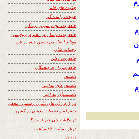
م
چکیده های قلم
ی
حوادث راننده گی
خاطرات تلخ و شیرین زندگی
خاطرات دوستان از محترم پروفیسور
پوهاند استاد میرحسین شاه در باره
ن
زحمات شان
م
خاطرات وطن
خاطراتی از فرهیختگان
م
داستان
داستان های پندآمیز
م
داستنتنهای پند آمیز
در باره زبان های ملی ، رسمی ، محلی
، تفرقه و تعصبات مذهبی در کشور
در ولایات چی خبر است ؟
درباره سایت ۲۴ ساعت
درد دل