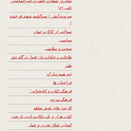
سالروز شهادت حضرت امیرالمؤمنین
علی (ع)
سروده آتش { سوگنامه شهید فرخنده
}
سولاتی از کاکا ترجمان
سیاسی
صحت و سلامتی
طاعات و عبادات تان قبول درگاه حق
طنز
عید همه مبارک
فراخوان ها
فرهنگ کتاب و کتابخوانی٬
فرهنگ مردم
کارتون های عتیق شاهد
کتاب هزار و یک حکایت ادبی تاریخی
کمپاین تفکرُ تحریر و عمل