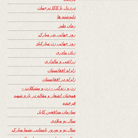
درد دل با کاکا ترجمان
دلنوشته ها
رمان طنز
روز جهانی پدر مبارک
روز جهانی زن مبارکباد
زبان مادری
زراعتی و مالداری
زلزله افغانستان
زلزله در افغانستان
زن و زندگی – زن و مشکلات –
همچنان اشعار و مقاله در باره شهید
فرخنده
سازمان مدافعین کابل
سال نو میلادی
سال نو و نوروز باستانی بشما مبارک