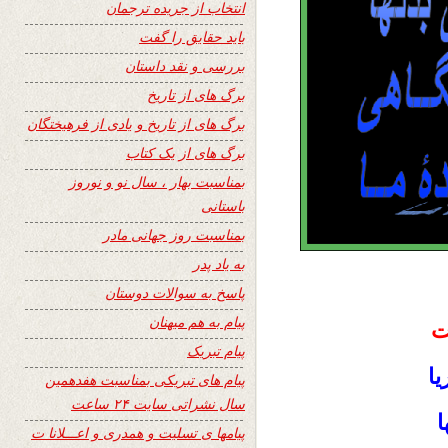
انتخاب از جریده ترجمان
باید حقایق را گفت
بررسی و نقد داستان
برگ های از تاریخ
برگ های از تاریخ و یادی از فرهیختگان
برگ های از یک کتاب
بمناسبت بهار ، سال نو و نوروز
باستانی
بمناسبت روز جهانی مادر
به یاد پدر
پاسخ به سوالات دوستان
پیام به هم میهنان
ت
پیام تبریک
یا
پیام های تبریکی بمناسبت هفدهمین
سال نشراتی سایت ۲۴ ساعت
ا
پیامها ی تسلیت و همدری و اعـــلانا ت