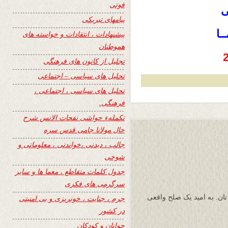
فوتی
ی
پیامهای تبریکی
ـا
پیشنهادات ، انتقادات و خواسته های
هموطنان
تجلیل از کانون های فرهنگی
تحلیل های سیاسی – اجتماعی
تحلیل های سیاسی ، اجتماعی ،
فرهنگی.
تکملهء حواشی نفحات الانس شرح
حال مولانا جامی قدس سره
جالب ، دیدنی ،خواندنی ، معلوماتی و
شوخی
جدول کلمات متقاطع ، معما ها و سایر
سرگرمی های فکری
ان. به امید یک صلح واقعی
جرم ، جنایت ، خونریزی و بی امنیتی
در کشور
جوانان و کودکان