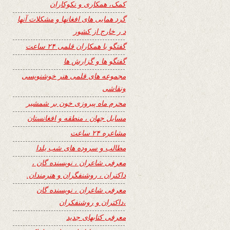
کمک، همکاری و نکوکاران
گرد همایی های افغانها و مشکلات آنها
د ر خارج از کشور
گفتگو با همکاران قلمی ۲۴ ساعت
گفتگو ها و گزارش ها
مجموعه های قلمی هنر خوشنویسی
ونقاشی
محرم ماه پیروزی خون بر شمشیر
مسایل جهان ، منطقه و افغانستان
مشاعره ۲۴ ساعت
مطالب و سروده های شب یلدا
معرفی شاعران ، نویسنده گان ،
داکتران ، روشنفگران و هنرمندان.
معرفی شاعران ، نویسنده گان
،داکتران و روشنفکران
معرفی کتابهای جدید