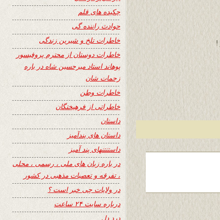
چکیده های قلم
حوادث راننده گی
خاطرات تلخ و شیرین زندگی
!
خاطرات دوستان از محترم پروفیسور
پوهاند استاد میرحسین شاه در باره
زحمات شان
خاطرات وطن
خاطراتی از فرهیختگان
داستان
داستان های پندآمیز
داستنتنهای پند آمیز
در باره زبان های ملی ، رسمی ، محلی
، تفرقه و تعصبات مذهبی در کشور
در ولایات چی خبر است ؟
درباره سایت ۲۴ ساعت
درد دل