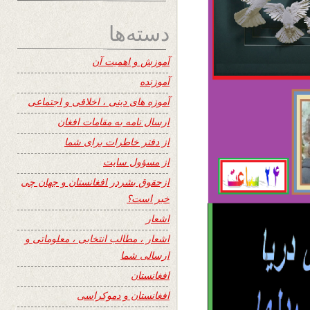
دسته‌ها
آموزش و اهمیت آن
آموزنده
آموزه های دینی ، اخلاقی و اجتماعی
ارسال نامه به مقامات افغان
از دفتر خاطرات برای شما
از مسؤول سایت
ازحقوق بشردر افغانستان و جهان چی
خبر است؟
اشعار
اشعار ، مطالب انتخابی ، معلوماتی و
ارسالی شما
افغانستان
افغانستان و دموکراسی