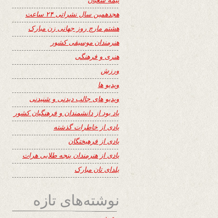
هجدهمین سال نشراتی ۲۴ ساعت
هشتم مارچ روز جهانی زن مبارک
هنرمندان موسیقی کشور
هنری و فرهنگی
ورزش
ویدیو ها
ویدیو های جالب دیدنی و شنیدنی
یاد بود از دانشمندان و فرهنگیان کشور
یادی از خاطرات گذشته
یادی از فرهیختگان
یادی از هنرمندان پنجه طلایی هرات
یلدای تان مبارک
نوشته‌های تازه