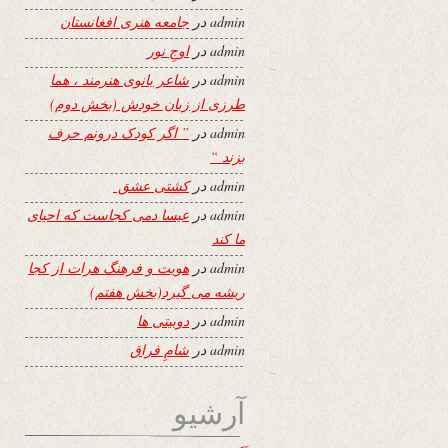
admin
در
جامعه هنری افغانستان
admin
در
اوجِ نور
admin
در
شاعر بانوی هنرمند ، هما
طرزی از زبان خودش (بخش دوم)
admin
در
” اگر کودک درونم حرف
بزند “
admin
در
کشتی عشق
admin
در
عیسا دمی کجاست که احیای
ما کند
admin
در
هویت و فرهنگ هرات از کجا
ریشه می گیرد(بخش هفتم)
admin
در
دوبیتی ها
admin
در
شامِ فراق
آرشیو