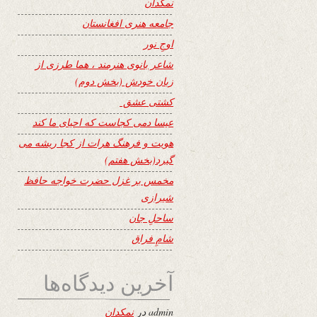
نمکدان
جامعه هنری افغانستان
اوجِ نور
شاعر بانوی هنرمند ، هما طرزی از
زبان خودش (بخش دوم)
کشتی عشق
عیسا دمی کجاست که احیای ما کند
هویت و فرهنگ هرات از کجا ریشه می
گیرد(بخش هفتم)
مخمس بر غزل حضرت خواجه حافظ
شیرازی
ساحلِ جان
شامِ فراق
آخرین دیدگاه‌ها
admin
در
نمکدان