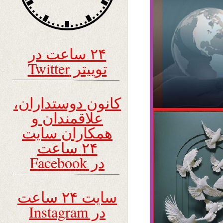
۲۴ ساعت در
توییتر Twitter
کانون دوستداران،
علاقمندان و
همکاران سایت
۲۴ ساعت
در Facebook
سایت ۲۴ ساعت
در Instagram