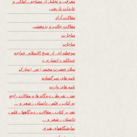
معرفی و تجلیل از مساجد ، اماکن و
عابدات تاریخی
مقالات آزاد
مقالات جالب و پژوهشی
مناجا ت
مناجات
موعظه ای از شیخ الاسلام خواجه
عبدالله « انصاری »
میلاد حضرت محمد ( ص ) مبارک
نامه های سرگشاده
نامه های وارده
نفد ، تقریظ ، دیدگاه ها و مقالات راجع
به کتاب ، فلم ، داستان ، شعر و …
نفد بر کتاب ، مقالات ، دیدگاهها ، فلم ،
داستان ، شعر و …
نمایشگاههای هنری
نیمه شعبان