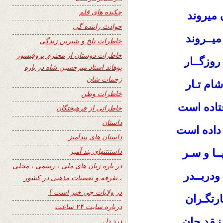
چکیده های قلم
 میروند
حوادث راننده گی
میــروند
خاطرات تلخ و شیرین زندگی
خاطرات دوستان از محترم پروفیسور
روزگــار
پوهاند استاد میرحسین شاه در باره
زحمات شان
شام تـار
خاطرات وطن
تاده است
خاطراتی از فرهیختگان
داستان
داده است
داستان های پندآمیز
داستنتنهای پند آمیز
ـا و سـر
در باره زبان های ملی ، رسمی ، محلی
ودربــدر
، تفرقه و تعصبات مذهبی در کشور
در ولایات چی خبر است ؟
ارتگـران
درباره سایت ۲۴ ساعت
نـقد جان
درد دل