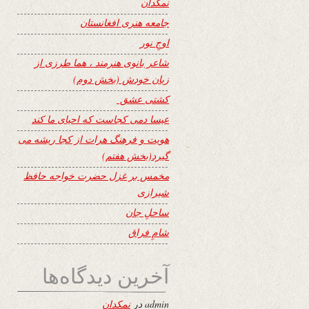
نمکدان
جامعه هنری افغانستان
اوجِ نور
شاعر بانوی هنرمند ، هما طرزی از
زبان خودش (بخش دوم)
کشتی عشق
عیسا دمی کجاست که احیای ما کند
هویت و فرهنگ هرات از کجا ریشه می
گیرد(بخش هفتم)
مخمس بر غزل حضرت خواجه حافظ
شیرازی
ساحلِ جان
شامِ فراق
آخرین دیدگاه‌ها
admin
در
نمکدان