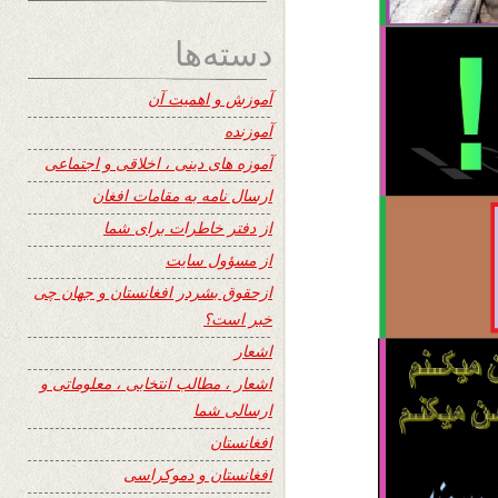
دسته‌ها
آموزش و اهمیت آن
آموزنده
آموزه های دینی ، اخلاقی و اجتماعی
ارسال نامه به مقامات افغان
از دفتر خاطرات برای شما
از مسؤول سایت
ازحقوق بشردر افغانستان و جهان چی
خبر است؟
اشعار
اشعار ، مطالب انتخابی ، معلوماتی و
ارسالی شما
افغانستان
افغانستان و دموکراسی