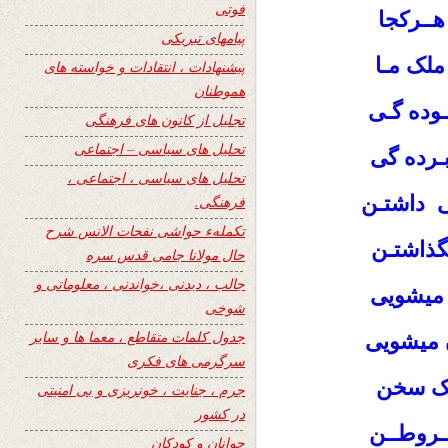
فوتی
هــرکجا
پیامهای تبریکی
ملک مـا
پیشنهادات ، انتقادات و خواسته های
هموطنان
ـوده گـی
تجلیل از کانون های فرهنگی
تحلیل های سیاسی – اجتماعی
بـرده گی
تحلیل های سیاسی ، اجتماعی ،
ی داشتـن
فرهنگی.
تکملهء حواشی نفحات الانس شرح
گذاشتـن
حال مولانا جامی قدس سره
جالب ، دیدنی ،خواندنی ، معلوماتی و
 میشویی
شوخی
جدول کلمات متقاطع ، معما ها و سایر
 میشویی
سرگرمی های فکری
 یک سخن
جرم ، جنایت ، خونریزی و بی امنیتی
در کشور
ــروطــن
جوانان و کودکان