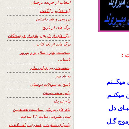
انتخاب از جریده ترجمان
باید حقایق را گفت
بررسی و نقد داستان
برگ های از تاریخ
برگ های از تاریخ و یادی از فرهیختگان
برگ های از یک کتاب
بمناسبت بهار ، سال نو و نوروز
 :
باستانی
بمناسبت روز جهانی مادر
به یاد پدر
 میکــنم
پاسخ به سوالات دوستان
پیام به هم میهنان
 میکنـم
پیام تبریک
بـای دل
پیام های تبریکی بمناسبت هفدهمین
سال نشراتی سایت ۲۴ ساعت
وج گـل
پیامها ی تسلیت و همدری و اعـــلانا ت