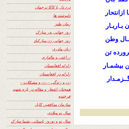
درد دل با کاکا ترجمان
ازانتحار
دلنوشته ها
رمان طنز
 بـاربـار
روز جهانی پدر مبارک
ـال وطن
روز جهانی زن مبارکباد
زبان مادری
ـرورده تن
زراعتی و مالداری
ن بیشمـار
زلزله افغانستان
زلزله در افغانستان
ـزمـدار
زن و زندگی – زن و مشکلات –
همچنان اشعار و مقاله در باره شهید
فرخنده
سازمان مدافعین کابل
سال نو میلادی
سال نو و نوروز باستانی بشما مبارک