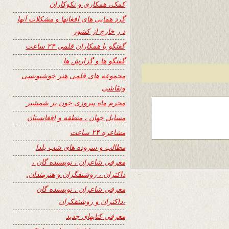
کمک، همکاری و نکوکاران
گرد همایی های افغانها و مشکلات آنها
د ر خارج از کشور
گفتگو با همکاران قلمی ۲۴ ساعت
گفتگو ها و گزارش ها
مجموعه های قلمی هنر خوشنویسی
ونقاشی
محرم ماه پیروزی خون بر شمشیر
مسایل جهان ، منطقه و افغانستان
مشاعره ۲۴ ساعت
مطالب و سروده های شب یلدا
معرفی شاعران ، نویسنده گان ،
داکتران ، روشنفگران و هنرمندان.
معرفی شاعران ، نویسنده گان
،داکتران و روشنفکران
معرفی کتابهای جدید