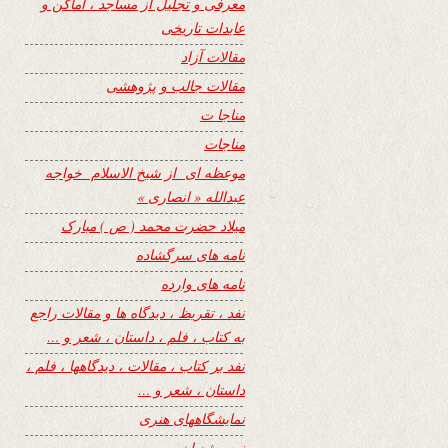
معرفی و تجلیل از مساجد ، اماکن و
عابدات تاریخی
مقالات آزاد
مقالات جالب و پژوهشی
مناجا ت
مناجات
موعظه ای از شیخ الاسلام خواجه
عبدالله « انصاری »
میلاد حضرت محمد ( ص ) مبارک
نامه های سرگشاده
نامه های وارده
نفد ، تقریظ ، دیدگاه ها و مقالات راجع
به کتاب ، فلم ، داستان ، شعر و …
نفد بر کتاب ، مقالات ، دیدگاهها ، فلم ،
داستان ، شعر و …
نمایشگاههای هنری
نیمه شعبان