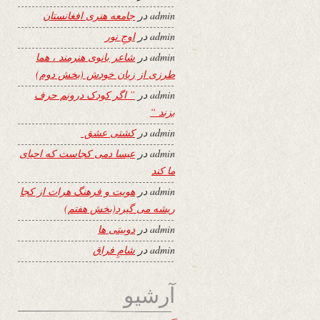
admin
در
جامعه هنری افغانستان
admin
در
اوجِ نور
admin
در
شاعر بانوی هنرمند ، هما
طرزی از زبان خودش (بخش دوم)
admin
در
” اگر کودک درونم حرف
بزند “
admin
در
کشتی عشق
admin
در
عیسا دمی کجاست که احیای
ما کند
admin
در
هویت و فرهنگ هرات از کجا
ریشه می گیرد(بخش هفتم)
admin
در
دوبیتی ها
admin
در
شامِ فراق
آرشیو