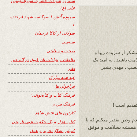
سالروز شهادت حضرت امیرالمؤمنین
علی (ع)
سروده آتش { سوگنامه شهید فرخنده
}
سولاتی از کاکا ترجمان
سیاسی
صحت و سلامتی
تشکر از سروده زیبا و
طاعات و عبادات تان قبول درگاه حق
ت باشید . به امید یک
 تعصب . مهدی بشیر
طنز
عید همه مبارک
فراخوان ها
فرهنگ کتاب و کتابخوانی٬
فرهنگ مردم
قدیم است !
کارتون های عتیق شاهد
دم وطن تقدیر میکنم که با
کتاب هزار و یک حکایت ادبی تاریخی
د همیشه بسلامت و موفق
کمپاین تفکرُ تحریر و عمل