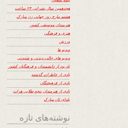
هجدهمین سال نشراتی ۲۴ ساعت
هشتم مارچ روز جهانی زن مبارک
هنرمندان موسیقی کشور
هنری و فرهنگی
ورزش
ویدیو ها
ویدیو های جالب دیدنی و شنیدنی
یاد بود از دانشمندان و فرهنگیان کشور
یادی از خاطرات گذشته
یادی از فرهیختگان
یادی از هنرمندان پنجه طلایی هرات
یلدای تان مبارک
نوشته‌های تازه