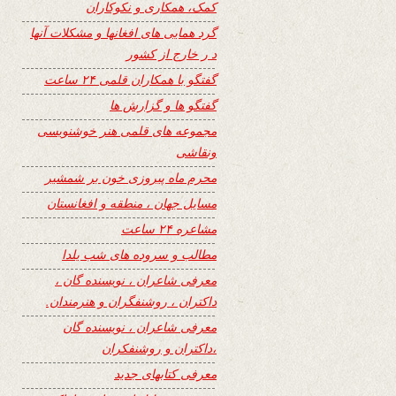
کمک، همکاری و نکوکاران
گرد همایی های افغانها و مشکلات آنها
د ر خارج از کشور
گفتگو با همکاران قلمی ۲۴ ساعت
گفتگو ها و گزارش ها
مجموعه های قلمی هنر خوشنویسی
ونقاشی
محرم ماه پیروزی خون بر شمشیر
مسایل جهان ، منطقه و افغانستان
مشاعره ۲۴ ساعت
مطالب و سروده های شب یلدا
معرفی شاعران ، نویسنده گان ،
داکتران ، روشنفگران و هنرمندان.
معرفی شاعران ، نویسنده گان
،داکتران و روشنفکران
معرفی کتابهای جدید