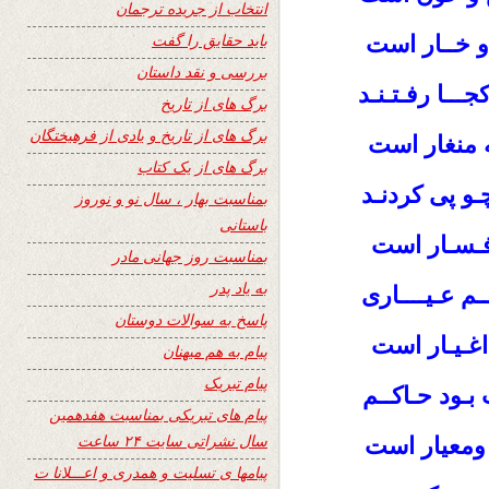
انتخاب از جریده ترجمان
باید حقایق را گفت
 و خــار است
بررسی و نقد داستان
جـــا رفـتـنـد
برگ های از تاریخ
برگ های از تاریخ و یادی از فرهیختگان
ه منغار است
برگ های از یک کتاب
و پی کردنـد
بمناسبت بهار ، سال نو و نوروز
باستانی
افـسـار است
بمناسبت روز جهانی مادر
به یاد پدر
ـم عـیــــاری
پاسخ به سوالات دوستان
اغـیـار است
پیام به هم میهنان
پیام تبریک
بـود حـاکــم
پیام های تبریکی بمناسبت هفدهمین
سال نشراتی سایت ۲۴ ساعت
ومعیار است
پیامها ی تسلیت و همدری و اعـــلانا ت