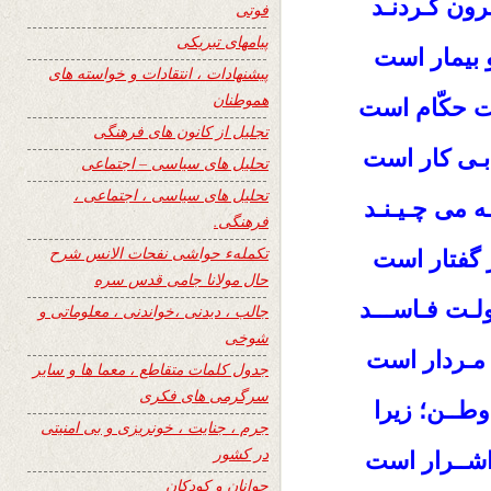
رون کـردنـد
فوتی
پیامهای تبریکی
بیمار است
پیشنهادات ، انتقادات و خواسته های
هموطنان
ت حکّام است
تجلیل از کانون های فرهنگی
 بـی کار است
تحلیل های سیاسی – اجتماعی
تحلیل های سیاسی ، اجتماعی ،
ه می چـیـنـد
فرهنگی.
تکملهء حواشی نفحات الانس شرح
ر گفتار است
حال مولانا جامی قدس سره
دولـت فـاســـد
جالب ، دیدنی ،خواندنی ، معلوماتی و
شوخی
و مـردار است
جدول کلمات متقاطع ، معما ها و سایر
سرگرمی های فکری
 وطــن؛ زیرا
جرم ، جنایت ، خونریزی و بی امنیتی
در کشور
و اشــرار است
جوانان و کودکان