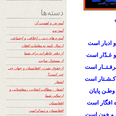
دسته‌ها
آموزش و اهمیت آن
آموزنده
آموزه های دینی ، اخلاقی و اجتماعی
و ادبار است
ارسال نامه به مقامات افغان
از دفتر خاطرات برای شما
و غـدّار است
از مسؤول سایت
رفـتــار است
ازحقوق بشردر افغانستان و جهان چی
خبر است؟
 کـشـتار است
اشعار
اشعار ، مطالب انتخابی ، معلوماتی و
وطـن پایان
ارسالی شما
ده افگار است
افغانستان
افغانستان و دموکراسی
ش و خون است