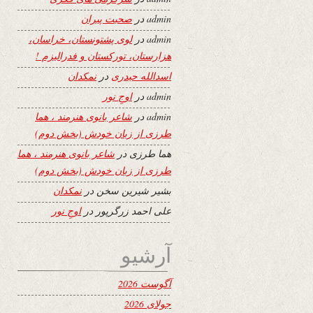
admin
در
صحبت پیران
admin
در
لوی پشتونستان، خراسان،
هزارستان، تورکستان و فدرالیزم !
اسدالله حیدری
در
نمکدان
admin
در
اوجِ نور
admin
در
شاعر بانوی هنرمند ، هما
طرزی از زبان خودش (بخش دوم)
هما طرزی
در
شاعر بانوی هنرمند ، هما
طرزی از زبان خودش (بخش دوم)
بشیر شیرین سخن
در
نمکدان
علی احمد زرگرپور
در
اوجِ نور
آرشیو
آگوست 2026
جولای 2026