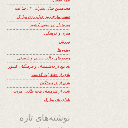
هجدهمین سال نشراتی ۲۴ ساعت
هشتم مارچ روز جهانی زن مبارک
هنرمندان موسیقی کشور
هنری و فرهنگی
ورزش
ویدیو ها
ویدیو های جالب دیدنی و شنیدنی
یاد بود از دانشمندان و فرهنگیان کشور
یادی از خاطرات گذشته
یادی از فرهیختگان
یادی از هنرمندان پنجه طلایی هرات
یلدای تان مبارک
نوشته‌های تازه