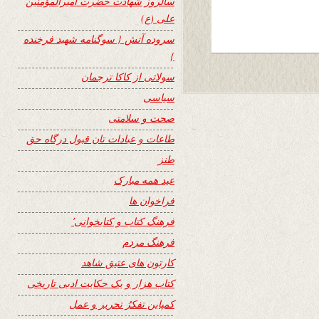
سالروز شهادت حضرت امیرالمؤمنین
علی (ع)
سروده آتش { سوگنامه شهید فرخنده
}
سولاتی از کاکا ترجمان
سیاسی
صحت و سلامتی
طاعات و عبادات تان قبول درگاه حق
طنز
عید همه مبارک
فراخوان ها
فرهنگ کتاب و کتابخوانی٬
فرهنگ مردم
کارتون های عتیق شاهد
کتاب هزار و یک حکایت ادبی تاریخی
کمپاین تفکرُ تحریر و عمل