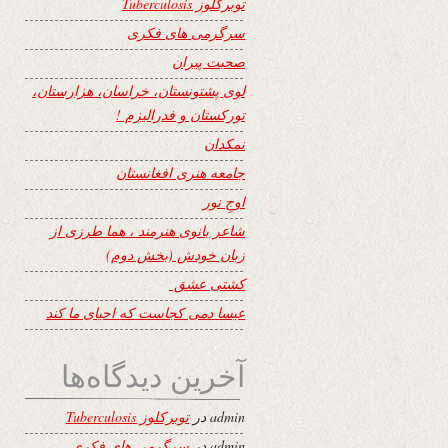
توبرکلوز Tuberculosis
سرگرمی های فکری
صحبت پیران
لوی پشتونستان، خراسان، هزارستان،
تورکستان و فدرالیزم !
نمکدان
جامعه هنری افغانستان
اوجِ نور
شاعر بانوی هنرمند ، هما طرزی از
زبان خودش (بخش دوم)
کشتی عشق
عیسا دمی کجاست که احیای ما کند
آخرین دیدگاه‌ها
admin
در
توبرکلوز Tuberculosis
admin
در
سرگرمی های فکری