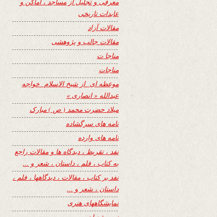
معرفی و تجلیل از مساجد ، اماکن و
عابدات تاریخی
مقالات آزاد
مقالات جالب و پژوهشی
مناجا ت
مناجات
موعظه ای از شیخ الاسلام خواجه
عبدالله « انصاری »
میلاد حضرت محمد ( ص ) مبارک
نامه های سرگشاده
نامه های وارده
نفد ، تقریظ ، دیدگاه ها و مقالات راجع
به کتاب ، فلم ، داستان ، شعر و …
نفد بر کتاب ، مقالات ، دیدگاهها ، فلم ،
داستان ، شعر و …
نمایشگاههای هنری
نیمه شعبان