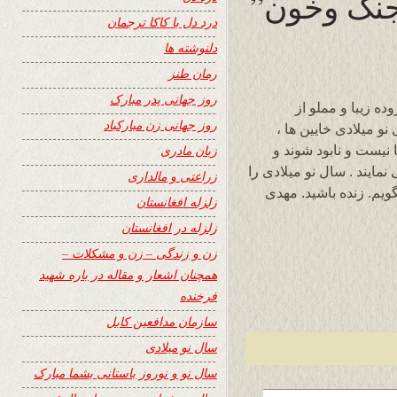
؛جنگ وخون”
درد دل با کاکا ترجمان
دلنوشته ها
رمان طنز
روز جهانی پدر مبارک
ه زیبا و مملو از
روز جهانی زن مبارکباد
و میلادی خایین ها ،
نیست و نابود شوند و
زبان مادری
مایند . سال نو میلادی را
زراعتی و مالداری
ویم. زنده باشید. مهدی
زلزله افغانستان
زلزله در افغانستان
زن و زندگی – زن و مشکلات –
همچنان اشعار و مقاله در باره شهید
فرخنده
سازمان مدافعین کابل
سال نو میلادی
سال نو و نوروز باستانی بشما مبارک