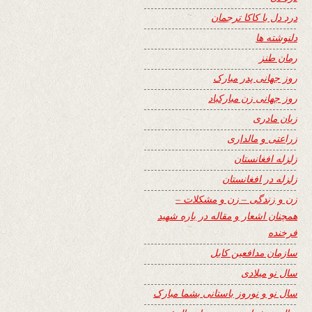
درد دل با کاکا ترجمان
دلنوشته ها
رمان طنز
روز جهانی پدر مبارک
روز جهانی زن مبارکباد
زبان مادری
زراعتی و مالداری
زلزله افغانستان
زلزله در افغانستان
زن و زندگی – زن و مشکلات –
همچنان اشعار و مقاله در باره شهید
فرخنده
سازمان مدافعین کابل
سال نو میلادی
سال نو و نوروز باستانی بشما مبارک