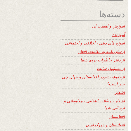
دسته‌ها
آموزش و اهمیت آن
آموزنده
آموزه های دینی ، اخلاقی و اجتماعی
ارسال نامه به مقامات افغان
از دفتر خاطرات برای شما
از مسؤول سایت
ازحقوق بشردر افغانستان و جهان چی
خبر است؟
اشعار
اشعار ، مطالب انتخابی ، معلوماتی و
ارسالی شما
افغانستان
افغانستان و دموکراسی