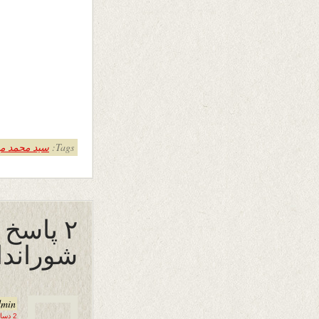
Tags:
سید محمد می
۲ پاسخ
شوراندا
dmin
2 دسامبر 2016 در 23:36