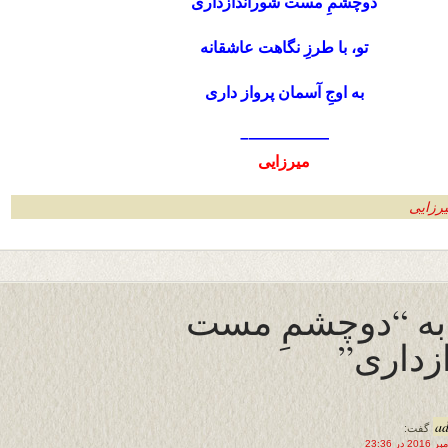
دوچشمِ مست شوراندازدارى
تو، با طرزِ نگاهت عاشقانه
به اوجِ آسمان پرواز دارى
—————–
ميرزايى
رزایی
 به “دوچشمِ مست
زدارى”
a
گفت: