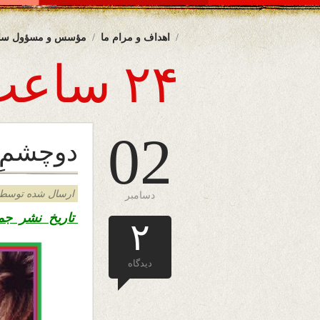
اهداف و مرام ما
مؤسس و مسؤول سا
۲۴ ساعت
02
دوچشمِ
ارسال شده توسط admin د
دسامبر
تاریخ نشر جمع
۲
دیدگاه