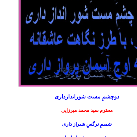
دوچشمِ مست شوراندازدارى
محترم سید محمد میرزایی
شميمِ نرگسِ شيراز دارى