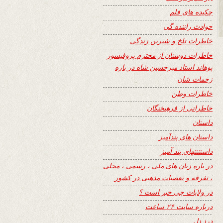
چکیده های قلم
حوادث راننده گی
خاطرات تلخ و شیرین زندگی
خاطرات دوستان از محترم پروفیسور
پوهاند استاد میرحسین شاه در باره
زحمات شان
خاطرات وطن
خاطراتی از فرهیختگان
داستان
داستان های پندآمیز
داستنتنهای پند آمیز
در باره زبان های ملی ، رسمی ، محلی
، تفرقه و تعصبات مذهبی در کشور
در ولایات چی خبر است ؟
درباره سایت ۲۴ ساعت
درد دل