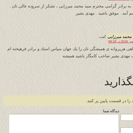
 به برادر گرامی محترم سید محمد میرزایی ، تشکر از سروده عالی تان .
 آمد . موفق باشید . مهدی بشیر
محمد ميرزايى
گفت:
هى هرپروانه ى هميشگى تان را يك جهان سپاس استاد و برادر فرهيخته ام
 مهدى بشير صاحب كامگار باشيد هميشه
گذارید
 را در قسمت پایین پر کنید.
دیدگاه شما