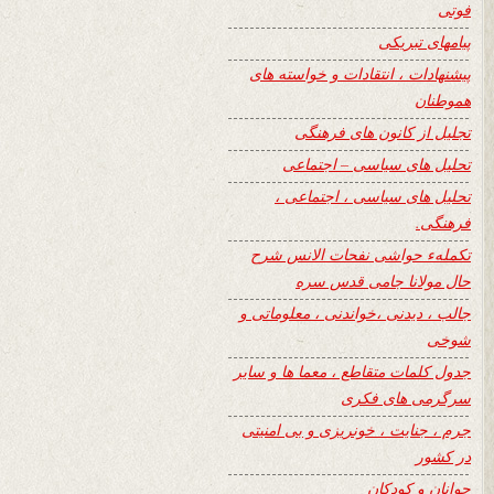
فوتی
پیامهای تبریکی
پیشنهادات ، انتقادات و خواسته های
هموطنان
تجلیل از کانون های فرهنگی
تحلیل های سیاسی – اجتماعی
تحلیل های سیاسی ، اجتماعی ،
فرهنگی.
تکملهء حواشی نفحات الانس شرح
حال مولانا جامی قدس سره
جالب ، دیدنی ،خواندنی ، معلوماتی و
شوخی
جدول کلمات متقاطع ، معما ها و سایر
سرگرمی های فکری
جرم ، جنایت ، خونریزی و بی امنیتی
در کشور
جوانان و کودکان