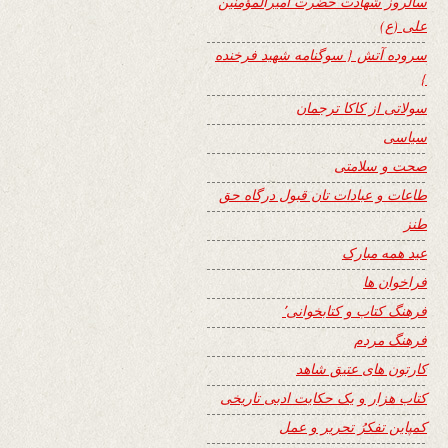
سالروز شهادت حضرت امیرالمؤمنین
علی (ع)
سروده آتش { سوگنامه شهید فرخنده
}
سولاتی از کاکا ترجمان
سیاسی
صحت و سلامتی
طاعات و عبادات تان قبول درگاه حق
طنز
عید همه مبارک
فراخوان ها
فرهنگ کتاب و کتابخوانی٬
فرهنگ مردم
کارتون های عتیق شاهد
کتاب هزار و یک حکایت ادبی تاریخی
کمپاین تفکرُ تحریر و عمل