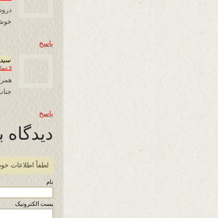
درود
خوشم
پاسخ
سيد 
3 دسامبر 2016 در 09:18
همرا
جناب
پاسخ
دیدگاه ب
لطفاً اطلاعات خود
نام
پست الکترونیک