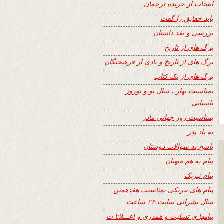
انتخاب از جریده ترجمان
باید حقایق را گفت
بررسی و نقد داستان
برگ های از تاریخ
برگ های از تاریخ و یادی از فرهیختگان
برگ های از یک کتاب
بمناسبت بهار ، سال نو و نوروز
باستانی
بمناسبت روز جهانی مادر
به یاد پدر
پاسخ به سوالات دوستان
پیام به هم میهنان
پیام تبریک
پیام های تبریکی بمناسبت هفدهمین
سال نشراتی سایت ۲۴ ساعت
پیامها ی تسلیت و همدری و اعـــلانا ت