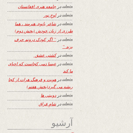
admin
در
جامعه هنری افغانستان
admin
در
اوجِ نور
admin
در
شاعر بانوی هنرمند ، هما
طرزی از زبان خودش (بخش دوم)
admin
در
” اگر کودک درونم حرف
بزند “
admin
در
کشتی عشق
admin
در
عیسا دمی کجاست که احیای
ما کند
admin
در
هویت و فرهنگ هرات از کجا
ریشه می گیرد(بخش هفتم)
admin
در
دوبیتی ها
admin
در
شامِ فراق
آرشیو