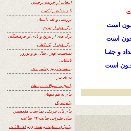
انتخاب از جریده ترجمان
ت
باید حقایق را گفت
بررسی و نقد داستان
ــون است
برگ های از تاریخ
برگ های از تاریخ و یادی از فرهیختگان
خون است
برگ های از یک کتاب
اد و جفـا
بمناسبت بهار ، سال نو و نوروز
باستانی
حـون است
بمناسبت روز جهانی مادر
به یاد پدر
پاسخ به سوالات دوستان
پیام به هم میهنان
پیام تبریک
پیام های تبریکی بمناسبت هفدهمین
سال نشراتی سایت ۲۴ ساعت
پیامها ی تسلیت و همدری و اعـــلانا ت