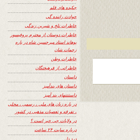
چکیده های قلم
حوادث راننده گی
خاطرات تلخ و شیرین زندگی
خاطرات دوستان از محترم پروفیسور
پوهاند استاد میرحسین شاه در باره
زحمات شان
خاطرات وطن
خاطراتی از فرهیختگان
داستان
داستان های پندآمیز
داستنتنهای پند آمیز
در باره زبان های ملی ، رسمی ، محلی
، تفرقه و تعصبات مذهبی در کشور
در ولایات چی خبر است ؟
درباره سایت ۲۴ ساعت
درد دل