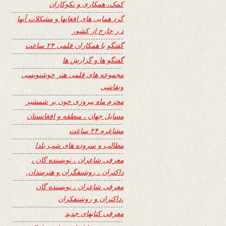
کمک، همکاری و نکوکاران
گرد همایی های افغانها و مشکلات آنها
د ر خارج از کشور
گفتگو با همکاران قلمی ۲۴ ساعت
گفتگو ها و گزارش ها
مجموعه های قلمی هنر خوشنویسی
ونقاشی
محرم ماه پیروزی خون بر شمشیر
مسایل جهان ، منطقه و افغانستان
مشاعره ۲۴ ساعت
مطالب و سروده های شب یلدا
معرفی شاعران ، نویسنده گان ،
داکتران ، روشنفگران و هنرمندان.
معرفی شاعران ، نویسنده گان
،داکتران و روشنفکران
معرفی کتابهای جدید