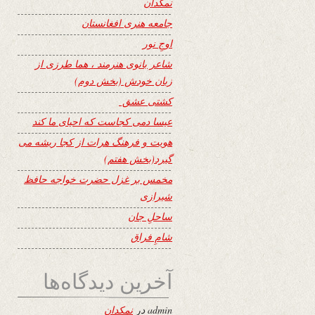
نمکدان
جامعه هنری افغانستان
اوجِ نور
شاعر بانوی هنرمند ، هما طرزی از
زبان خودش (بخش دوم)
کشتی عشق
عیسا دمی کجاست که احیای ما کند
هویت و فرهنگ هرات از کجا ریشه می
گیرد(بخش هفتم)
مخمس بر غزل حضرت خواجه حافظ
شیرازی
ساحلِ جان
شامِ فراق
آخرین دیدگاه‌ها
admin
در
نمکدان