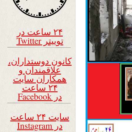
۲۴ ساعت در
توییتر Twitter
کانون دوستداران،
علاقمندان و
همکاران سایت
۲۴ ساعت
در Facebook
سایت ۲۴ ساعت
در Instagram