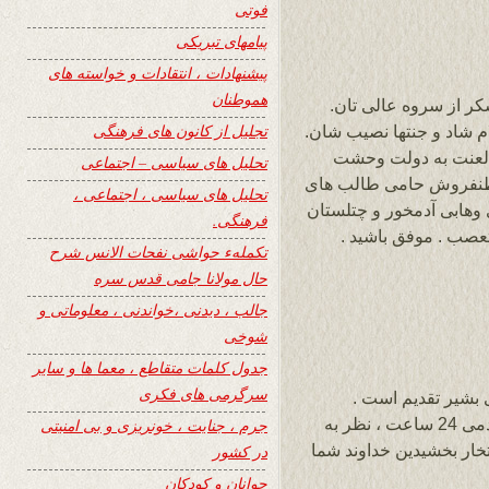
فوتی
پیامهای تبریکی
پیشنهادات ، انتقادات و خواسته های
هموطنان
کر از سروه عالی تان.
تجلیل از کانون های فرهنگی
م شاد و جنتها نصیب شان.
. لعنت به دولت وحشت
تحلیل های سیاسی – اجتماعی
 وطنفروش حامی طالب های
تحلیل های سیاسی ، اجتماعی ،
وهابی آدمخور و چتلستان
فرهنگی.
تعصب . موفق باشید .
تکملهء حواشی نفحات الانس شرح
حال مولانا جامی قدس سره
جالب ، دیدنی ،خواندنی ، معلوماتی و
شوخی
جدول کلمات متقاطع ، معما ها و سایر
سرگرمی های فکری
 بشیر تقدیم است .
ممنون ازاینکه سروده را در سایت وزین و مردمی 24 ساعت ، نظر به
جرم ، جنایت ، خونریزی و بی امنیتی
ار بخشیدین خداوند شما
در کشور
جوانان و کودکان