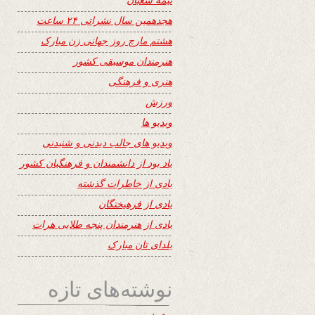
هجدهمین سال نشراتی ۲۴ ساعت
هشتم مارچ روز جهانی زن مبارک
هنرمندان موسیقی کشور
هنری و فرهنگی
ورزش
ویدیو ها
ویدیو های جالب دیدنی و شنیدنی
یاد بود از دانشمندان و فرهنگیان کشور
یادی از خاطرات گذشته
یادی از فرهیختگان
یادی از هنرمندان پنجه طلایی هرات
یلدای تان مبارک
نوشته‌های تازه