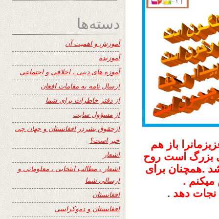
دسته‌ها
آموزش و اهمیت آن
آموزنده
آموزه های دینی ، اخلاقی و اجتماعی
ارسال نامه به مقامات افغان
از دفتر خاطرات برای شما
از مسؤول سایت
ازحقوق بشردر افغانستان و جهان چی
خبر است؟
یزمانرا باز هم
اشعار
ی بزرگ است روح
د .همچنان برای
اشعار ، مطالب انتخابی ، معلوماتی و
یکنم .
ارسالی شما
 نجات دهد
.
افغانستان
افغانستان و دموکراسی