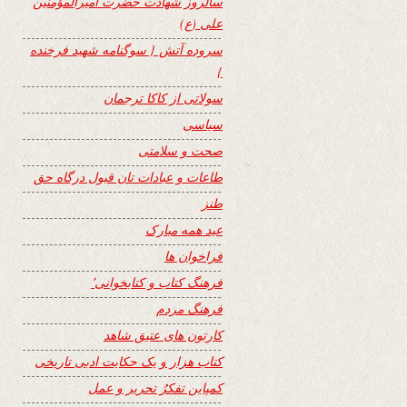
سالروز شهادت حضرت امیرالمؤمنین
علی (ع)
سروده آتش { سوگنامه شهید فرخنده
}
سولاتی از کاکا ترجمان
سیاسی
صحت و سلامتی
طاعات و عبادات تان قبول درگاه حق
طنز
عید همه مبارک
فراخوان ها
فرهنگ کتاب و کتابخوانی٬
فرهنگ مردم
کارتون های عتیق شاهد
کتاب هزار و یک حکایت ادبی تاریخی
کمپاین تفکرُ تحریر و عمل