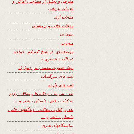
معرفی و تجلیل از مساجد ، اماکن و
عابدات تاریخی
مقالات آزاد
مقالات جالب و پژوهشی
مناجا ت
مناجات
موعظه ای از شیخ الاسلام خواجه
عبدالله « انصاری »
میلاد حضرت محمد ( ص ) مبارک
نامه های سرگشاده
نامه های وارده
نفد ، تقریظ ، دیدگاه ها و مقالات راجع
به کتاب ، فلم ، داستان ، شعر و …
نفد بر کتاب ، مقالات ، دیدگاهها ، فلم ،
داستان ، شعر و …
نمایشگاههای هنری
نیمه شعبان