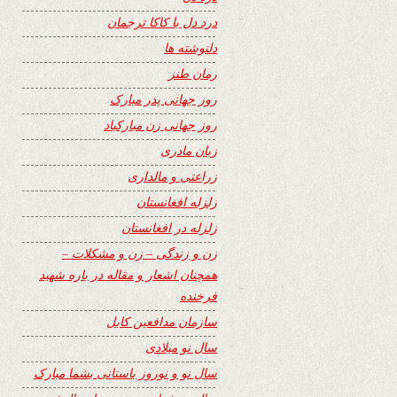
درد دل با کاکا ترجمان
دلنوشته ها
رمان طنز
روز جهانی پدر مبارک
روز جهانی زن مبارکباد
زبان مادری
زراعتی و مالداری
زلزله افغانستان
زلزله در افغانستان
زن و زندگی – زن و مشکلات –
همچنان اشعار و مقاله در باره شهید
فرخنده
سازمان مدافعین کابل
سال نو میلادی
سال نو و نوروز باستانی بشما مبارک