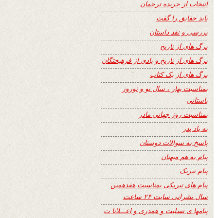
انتخاب از جریده ترجمان
باید حقایق را گفت
بررسی و نقد داستان
برگ های از تاریخ
برگ های از تاریخ و یادی از فرهیختگان
برگ های از یک کتاب
بمناسبت بهار ، سال نو و نوروز
باستانی
بمناسبت روز جهانی مادر
به یاد پدر
پاسخ به سوالات دوستان
پیام به هم میهنان
پیام تبریک
پیام های تبریکی بمناسبت هفدهمین
سال نشراتی سایت ۲۴ ساعت
پیامها ی تسلیت و همدری و اعـــلانا ت