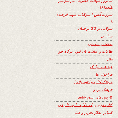
سالروز شهادت حضرت امیرالمؤمنین
علی (ع)
سروده آتش { سوگنامه شهید فرخنده
}
سولاتی از کاکا ترجمان
سیاسی
صحت و سلامتی
طاعات و عبادات تان قبول درگاه حق
طنز
عید همه مبارک
فراخوان ها
فرهنگ کتاب و کتابخوانی٬
فرهنگ مردم
کارتون های عتیق شاهد
کتاب هزار و یک حکایت ادبی تاریخی
کمپاین تفکرُ تحریر و عمل