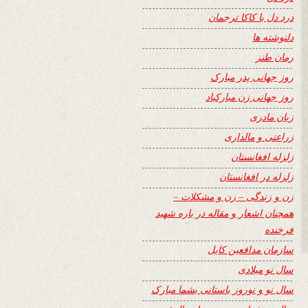
درد دل با کاکا ترجمان
دلنوشته ها
رمان طنز
روز جهانی پدر مبارک
روز جهانی زن مبارکباد
زبان مادری
زراعتی و مالداری
زلزله افغانستان
زلزله در افغانستان
زن و زندگی – زن و مشکلات –
همچنان اشعار و مقاله در باره شهید
فرخنده
سازمان مدافعین کابل
سال نو میلادی
سال نو و نوروز باستانی بشما مبارک