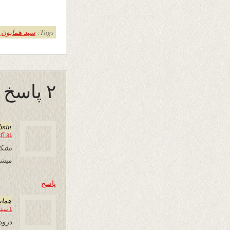
Tags:
سید همایون 
۲ پاسخ به “استدلال با خر”
dmin
31 آگوست 2016 در 22:22
تشکر
میشد
پاسخ
همای
1 سپتامبر 2016 در 05:38
درود