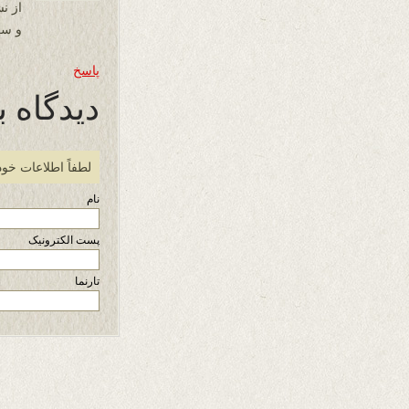
از ن
و سر
پاسخ
دیدگاه ب
لطفاً اطلاعات خود
نام
پست الکترونیک
تارنما