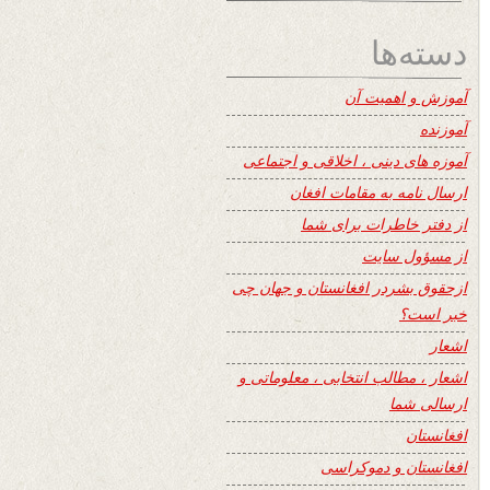
دسته‌ها
آموزش و اهمیت آن
آموزنده
آموزه های دینی ، اخلاقی و اجتماعی
ارسال نامه به مقامات افغان
از دفتر خاطرات برای شما
از مسؤول سایت
ازحقوق بشردر افغانستان و جهان چی
خبر است؟
اشعار
اشعار ، مطالب انتخابی ، معلوماتی و
ارسالی شما
افغانستان
افغانستان و دموکراسی