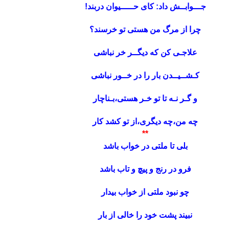
جـــوابــش داد: کای حـــــیوان دربند!
چرا از مرگ من هستی تو خرسند؟
علاجـی کن که دیگــر خر نباشی
کـشــیــدن بار را در خــور نباشی
و گـر نـه تا تو خـر هستی،بـناچار
چه من،چه دیگری،از تو کشد کار
**
بلی تا ملتی در خواب باشد
فرو در رنج و پیچ و تاب باشد
چو نبود ملتی از خواب بیدار
نبیند پشت خود را خالی از بار