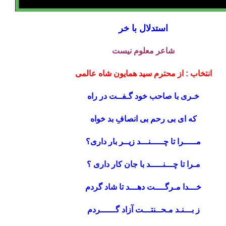
استدلال با خر
شاعر معلوم نیست
انتخاب : از محترم سید همایون شاه عالمی
خـری با صاحب خود گـفــت در راه
که ای بی رحم بی انصافِ بد خواه
مـــــرا تا چـــــنـــد زیــر بار داری؟
مـرا تا چـــنـــــد با جان کار داری ؟
خـــدا مـرگــــت دهـــد تا شاد گردم
ز بـــنـد مـحــنتـــت آزاد گــــــردم