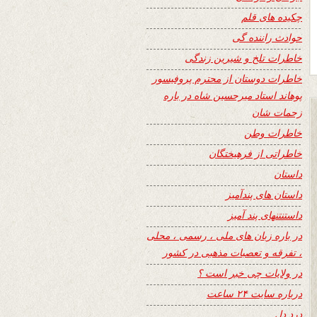
چکیده های قلم
حوادث راننده گی
خاطرات تلخ و شیرین زندگی
خاطرات دوستان از محترم پروفیسور
پوهاند استاد میرحسین شاه در باره
زحمات شان
خاطرات وطن
خاطراتی از فرهیختگان
داستان
داستان های پندآمیز
داستنتنهای پند آمیز
در باره زبان های ملی ، رسمی ، محلی
، تفرقه و تعصبات مذهبی در کشور
در ولایات چی خبر است ؟
درباره سایت ۲۴ ساعت
درد دل