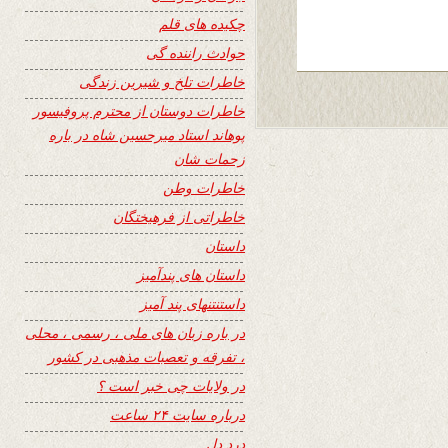
چکیده های قلم
حوادث راننده گی
خاطرات تلخ و شیرین زندگی
خاطرات دوستان از محترم پروفیسور
پوهاند استاد میرحسین شاه در باره
زحمات شان
خاطرات وطن
خاطراتی از فرهیختگان
داستان
داستان های پندآمیز
داستنتنهای پند آمیز
در باره زبان های ملی ، رسمی ، محلی
، تفرقه و تعصبات مذهبی در کشور
در ولایات چی خبر است ؟
درباره سایت ۲۴ ساعت
درد دل