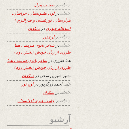
admin
در
صحبت پیران
admin
در
لوی پشتونستان، خراسان،
هزارستان، تورکستان و فدرالیزم !
اسدالله حیدری
در
نمکدان
admin
در
اوجِ نور
admin
در
شاعر بانوی هنرمند ، هما
طرزی از زبان خودش (بخش دوم)
هما طرزی
در
شاعر بانوی هنرمند ، هما
طرزی از زبان خودش (بخش دوم)
بشیر شیرین سخن
در
نمکدان
علی احمد زرگرپور
در
اوجِ نور
admin
در
نمکدان
admin
در
جامعه هنری افغانستان
آرشیو