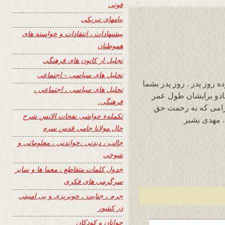
فوتی
پیامهای تبریکی
پیشنهادات ، انتقادات و خواسته های
هموطنان
تجلیل از کانون های فرهنگی
تحلیل های سیاسی – اجتماعی
 روز پدر . روز پدر بشما
تحلیل های سیاسی ، اجتماعی ،
بادو برایشان طول عمر
فرهنگی.
گرامی که به رحمت حق
تکملهء حواشی نفحات الانس شرح
. مهدی بشیر
حال مولانا جامی قدس سره
جالب ، دیدنی ،خواندنی ، معلوماتی و
شوخی
جدول کلمات متقاطع ، معما ها و سایر
سرگرمی های فکری
جرم ، جنایت ، خونریزی و بی امنیتی
در کشور
جوانان و کودکان