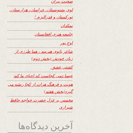
صحبت پیران
لوی پشتونستان، خراسان، هزارستان،
تورکستان و فدرالیزم !
نمکدان
جامعه هنری افغانستان
اوجِ نور
شاعر بانوی هنرمند ، هما طرزی از
زبان خودش (بخش دوم)
کشتی عشق
عیسا دمی کجاست که احیای ما کند
هویت و فرهنگ هرات از کجا ریشه می
گیرد(بخش هفتم)
مخمس بر غزل حضرت خواجه حافظ
شیرازی
آخرین دیدگاه‌ها