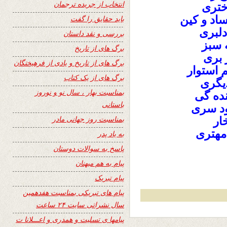
انتخاب از جریده ترجمان
ختری
ساد و کین
باید حقایق را گفت
دلبری
بررسی و نقد داستان
 سبز
برگ های از تاریخ
 بری
برگ های از تاریخ و یادی از فرهیختگان
استوار
برگ های از یک کتاب
یگری
بمناسبت بهار ، سال نو و نوروز
نده گی
باستانی
ود سری
بمناسبت روز جهانی مادر
ار
مهتری
به یاد پدر
پاسخ به سوالات دوستان
پیام به هم میهنان
پیام تبریک
پیام های تبریکی بمناسبت هفدهمین
سال نشراتی سایت ۲۴ ساعت
پیامها ی تسلیت و همدری و اعـــلانا ت