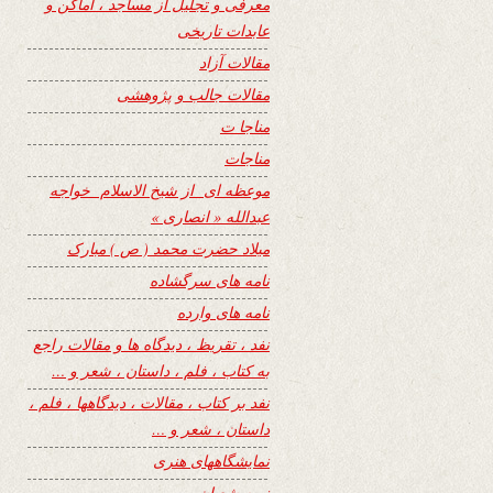
معرفی و تجلیل از مساجد ، اماکن و
عابدات تاریخی
مقالات آزاد
مقالات جالب و پژوهشی
مناجا ت
مناجات
موعظه ای از شیخ الاسلام خواجه
عبدالله « انصاری »
میلاد حضرت محمد ( ص ) مبارک
نامه های سرگشاده
نامه های وارده
نفد ، تقریظ ، دیدگاه ها و مقالات راجع
به کتاب ، فلم ، داستان ، شعر و …
نفد بر کتاب ، مقالات ، دیدگاهها ، فلم ،
داستان ، شعر و …
نمایشگاههای هنری
نیمه شعبان