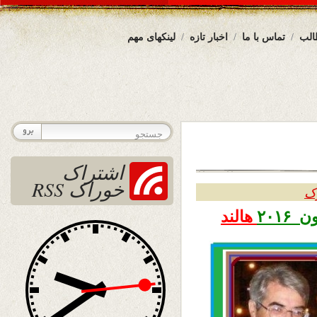
الب
تماس با ما
اخبار تازه
لینکهای مهم
اشتراک
خوراک RSS
رک
هالند