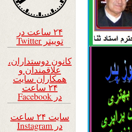
۲۴ ساعت در
توییتر Twitter
کانون دوستداران،
علاقمندان و
همکاران سایت
۲۴ ساعت
در Facebook
سایت ۲۴ ساعت
در Instagram