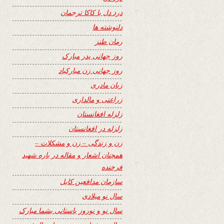
درد دل با کاکا ترجمان
دلنوشته ها
رمان طنز
روز جهانی پدر مبارک
روز جهانی زن مبارکباد
زبان مادری
زراعتی و مالداری
زلزله افغانستان
زلزله در افغانستان
زن و زندگی – زن و مشکلات –
همچنان اشعار و مقاله در باره شهید
فرخنده
سازمان مدافعین کابل
سال نو میلادی
سال نو و نوروز باستانی بشما مبارک