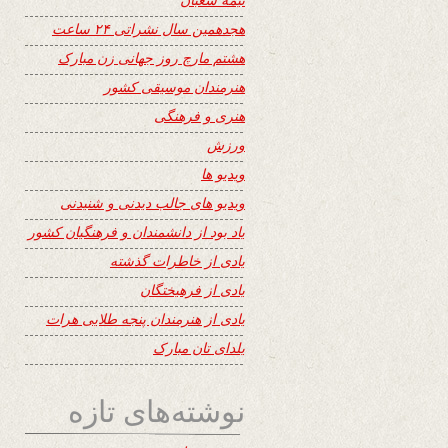
هجدهمین سال نشراتی ۲۴ ساعت
هشتم مارچ روز جهانی زن مبارک
هنرمندان موسیقی کشور
هنری و فرهنگی
ورزش
ویدیو ها
ویدیو های جالب دیدنی و شنیدنی
یاد بود از دانشمندان و فرهنگیان کشور
یادی از خاطرات گذشته
یادی از فرهیختگان
یادی از هنرمندان پنجه طلایی هرات
یلدای تان مبارک
نوشته‌های تازه