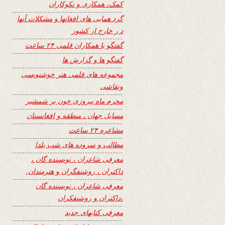
کمک، همکاری و نکوکاران
گرد همایی های افغانها و مشکلات آنها
د ر خارج از کشور
گفتگو با همکاران قلمی ۲۴ ساعت
گفتگو ها و گزارش ها
مجموعه های قلمی هنر خوشنویسی
ونقاشی
محرم ماه پیروزی خون بر شمشیر
مسایل جهان ، منطقه و افغانستان
مشاعره ۲۴ ساعت
مطالب و سروده های شب یلدا
معرفی شاعران ، نویسنده گان ،
داکتران ، روشنفگران و هنرمندان.
معرفی شاعران ، نویسنده گان
،داکتران و روشنفکران
معرفی کتابهای جدید